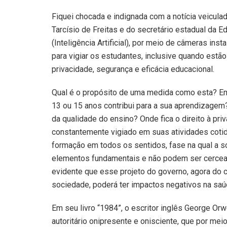
Fiquei chocada e indignada com a notícia veicula
Tarcísio de Freitas e do secretário estadual da Ed
(Inteligência Artificial), por meio de câmeras in
para vigiar os estudantes, inclusive quando estã
privacidade, segurança e eficácia educacional.
Qual é o propósito de uma medida como esta? Em 
13 ou 15 anos contribui para a sua aprendizagem?
da qualidade do ensino? Onde fica o direito à pr
constantemente vigiado em suas atividades cot
formação em todos os sentidos, fase na qual a so
elementos fundamentais e não podem ser cercead
evidente que esse projeto do governo, agora do c
sociedade, poderá ter impactos negativos na sa
Em seu livro “1984”, o escritor inglês George Or
autoritário onipresente e onisciente, que por me