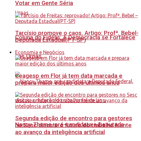
Votar em Gente Séria
Tarcísio promove o caos. Artigo: Profª. Bebel-
Coluna do Fidélis: A Democracia se Fortalece
Deputada Estadual(PT-SP)
Economia e Negócios
nas Urnas
Ceagesp em Flor já tem data marcada e
prepara maior edição dos últimos anos
Segunda edição de encontro para gestores
Nancy Thame, pré-candidata a Deputada
no Sesc discute o futuro do trabalho frente
ao avanço da inteligência artificial