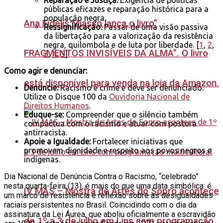
Reparação e Justiça:
Exigência de políticas
públicas eficazes e reparação histórica para a
população negra.
Ana Fidelis Miasso lança o livro”
Ressignificação:
Passar de uma visão passiva
da libertação para a valorização da resistência
negra, quilombola e de luta por liberdade.
[
1
,
2
,
FRAGMENTOS INVISÍVEIS DA ALMA”. O livro
3
,
4
,
5
]
Como agir e denunciar:
está disponível para venda na loja da Amazon.
Denuncie:
Racismo é crime e deve ser denunciado.
Utilize o Disque 100 da
Ouvidoria Nacional de
Direitos Humanos
.
Eduque-se:
Compreender que o silêncio também
compactua com o racismo e atuar com postura
antirracista.
Apoie a Igualdade:
Fortalecer iniciativas que
promovem dignidade e respeito aos povos negros e
indígenas.
Dia Nacional de Denúncia Contra o Racismo, “celebrado”
nesta quarta-feira (13), é mais do que uma data simbólica: é
IV MAS – Mostra de Artes do Sopro acontece
um marco de resistência e reflexão sobre as desigualdades
raciais persistentes no Brasil. Coincidindo com o dia da
assinatura da Lei Áurea, que aboliu oficialmente a escravidão
de 1º a 3 de julho em Lins com programação