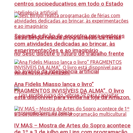
centros socioeducativos em todo o Estado
Segunda edição de encontro para gestores
Sesc Birigui realiza programação de férias
com atividades dedicadas ao brincar, às
experimentações e ao imaginário
no Sesc discute o futuro do trabalho frente
ao avanço da inteligência artificial
Ana Fidelis Miasso lança o livro”
FRAGMENTOS INVISÍVEIS DA ALMA”. O livro
está disponível para venda na loja da Amazon.
IV MAS – Mostra de Artes do Sopro acontece
de 1º a 3 de julho em Lins com programação