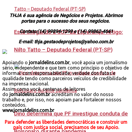
THJA é sua agência de Negócios e Projetos. Abrimos
portas para o sucesso dos seus negócios.
Contato:(14) 99894-1299 e (14) 99862-4641
Está chegando a COP da Esperança. Artigo:
E-mail: thja.gestaodeprojetos@yahoo.com.br
Nilto Tatto – Deputado Federal (PT-SP)
Apoiando o
jornaldelins.com.br
, você apoia um jornalismo
sério, independente e que tem como princípio o objetivo de
informar com responsabilidade, verdade dos fatos e
qualidade tendo como parceiros veículos de credibilidade
na imprensa nacional.
Assim como você, centenas de leitores
do
jornaldelins.com.br
acreditam no valor do nosso
trabalho e, por isso, nos apoiam para fortalecer nossos
conteúdos.
www.jornaldelins.com.br
Dino determina que PF investigue conduta de
Para defender as liberdades democráticas e construir um
país com justiça social, precisamos de seu Apoio.
Bolsonaro durante pandemia