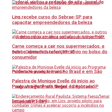
Federal, visitou a redação do site Jornal de
Lins recebe curso do Sebrae-SP para
Lins.
capacitar empreendedores da beleza
Carne começa a cair nos supermercados, e
outros alimentos reforçam alívio no bolso do
consumidor
Podemos avançar mais no Brasil e em São
Palestra de Monique Evelle dá início ao
Paulo. Artigo: Profª. Bebel – Deputada
Programa Potência Negra do Sebrae-SP
Estadual(PT-SP)