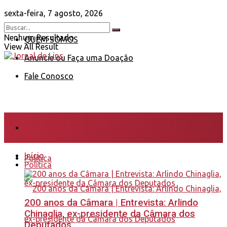
sexta-feira, 7 agosto, 2026
Nenhum Resultado
QUEM SOMOS
View All Result
Anuncie ou Faça uma Doação
Fale Conosco
Início
Início
Política
Política
200 anos da Câmara | Entrevista: Arlindo
Chinaglia, ex-presidente da Câmara dos
Deputados