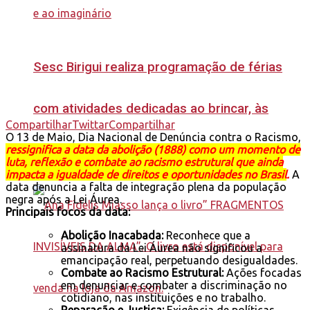
Sesc Birigui realiza programação de férias
com atividades dedicadas ao brincar, às
Compartilhar
Twittar
Compartilhar
O 13 de Maio, Dia Nacional de Denúncia contra o Racismo,
experimentações e ao imaginário
ressignifica a data da abolição (1888) como um momento de
luta, reflexão e combate ao racismo estrutural que ainda
impacta a igualdade de direitos e oportunidades no Brasil
.
A
data denuncia a falta de integração plena da população
negra após a Lei Áurea.
Principais focos da data:
Abolição Inacabada:
Reconhece que a
assinatura da Lei Áurea não significou a
emancipação real, perpetuando desigualdades.
Combate ao Racismo Estrutural:
Ações focadas
em denunciar e combater a discriminação no
cotidiano, nas instituições e no trabalho.