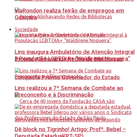
ViaRondon realiza feirão de empregos em
Guaiçara
Sociedade
Lins inaugura Ambulatório de Atenção Integral
à População LGBTQIA+ “Waldirene Nogueira”
Projeto Alinhavando Redes de Bibliotecas
conquista Prêmio Governador do Estado
Lins realizou a 7ª Semana de Combate ao
Preconceito e à Discriminação
Dê block no Tigrinho! Artigo: Profª. Bebel –
Deputada Estadual(PT-SP)