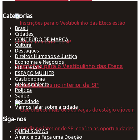
Categorias
Brasil
Cidades
CONTEÚDO DE MARCA
Cultura
Destaques
Direitos Humanos e Justiça
Economia e Negócios
Inscrições para o Vestibulinho das Etecs
EDITORIAIS
ESPAÇO MULHER
Gastronomia
Meio Ambiente
estão abertas no interior de SP
Política
Saúde
Sociedade
Vamos falar sobre a cidade
Siga-nos
QUEM SOMOS
Anuncie ou Faça uma Doação