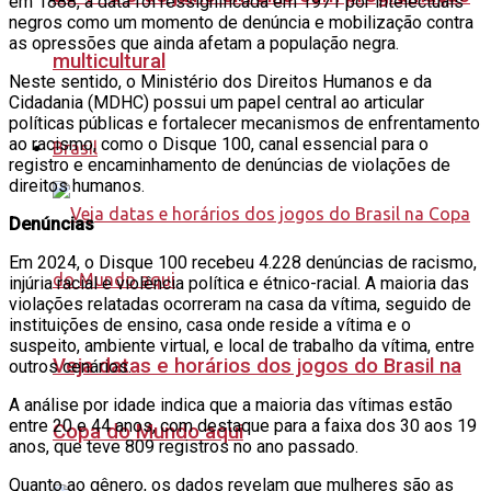
em 1888, a data foi ressignificada em 1971 por intelectuais
negros como um momento de denúncia e mobilização contra
as opressões que ainda afetam a população negra.
multicultural
Neste sentido, o Ministério dos Direitos Humanos e da
Cidadania (MDHC) possui um papel central ao articular
políticas públicas e fortalecer mecanismos de enfrentamento
ao racismo, como o Disque 100, canal essencial para o
Brasil
registro e encaminhamento de denúncias de violações de
direitos humanos.
Denúncias
Em 2024, o Disque 100 recebeu 4.228 denúncias de racismo,
injúria racial e violência política e étnico-racial. A maioria das
violações relatadas ocorreram na casa da vítima, seguido de
instituições de ensino, casa onde reside a vítima e o
suspeito, ambiente virtual, e local de trabalho da vítima, entre
Veja datas e horários dos jogos do Brasil na
outros cenários.
A análise por idade indica que a maioria das vítimas estão
entre 20 e 44 anos, com destaque para a faixa dos 30 aos 19
Copa do Mundo aqui
anos, que teve 809 registros no ano passado.
Quanto ao gênero, os dados revelam que mulheres são as