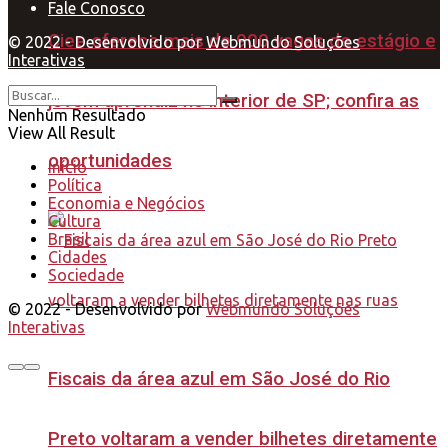
Fale Conosco
Ciee oferece mais de 900 vagas de estágio e
© 2022 - Desenvolvido por
Webmundo Soluções
Interativas
jovem aprendiz no interior de SP; confira as
Nenhum Resultado
View All Result
oportunidades
Início
Política
Economia e Negócios
Cultura
Brasil
Cidades
Sociedade
© 2022 - Desenvolvido por
Webmundo Soluções
Interativas
Fiscais da área azul em São José do Rio
Preto voltaram a vender bilhetes diretamente