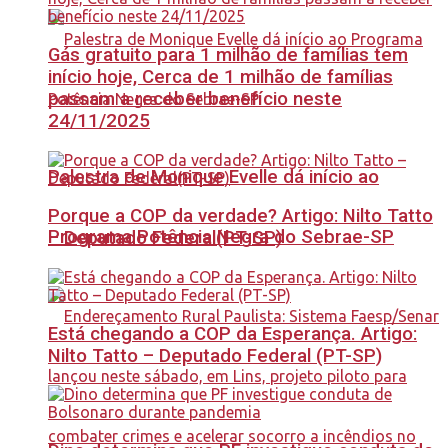
Gás gratuito para 1 milhão de famílias tem
início hoje, Cerca de 1 milhão de famílias
passam a receber benefício neste
24/11/2025
Palestra de Monique Evelle dá início ao
Porque a COP da verdade? Artigo: Nilto Tatto
Programa Potência Negra do Sebrae-SP
– Deputado Federal(PT-SP)
Está chegando a COP da Esperança. Artigo:
Nilto Tatto – Deputado Federal (PT-SP)