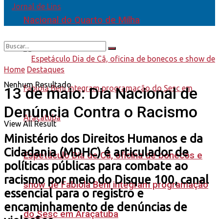
Nacional do Quarto de Milha
Home
Destaques
Nenhum Resultado
13 de maio: Dia Nacional de
Denúncia Contra o Racismo
View All Result
Ministério dos Direitos Humanos e da
Cidadania (MDHC) é articulador de
Espetáculo Dia de Cã, oficina de bonecos e
políticas públicas para combate ao
racismo por meio do Disque 100, canal
show de Fabiola Beni integram programação
essencial para o registro e
encaminhamento de denúncias de
do Sesc em Araçatuba