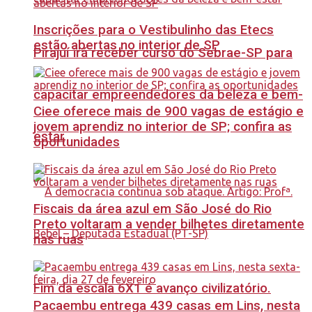
Inscrições para o Vestibulinho das Etecs
estão abertas no interior de SP
Pirajuí irá receber curso do Sebrae-SP para
capacitar empreendedores da beleza e bem-
Ciee oferece mais de 900 vagas de estágio e
jovem aprendiz no interior de SP; confira as
estar
oportunidades
Fiscais da área azul em São José do Rio
Preto voltaram a vender bilhetes diretamente
nas ruas
Fim da escala 6X1 é avanço civilizatório.
Pacaembu entrega 439 casas em Lins, nesta