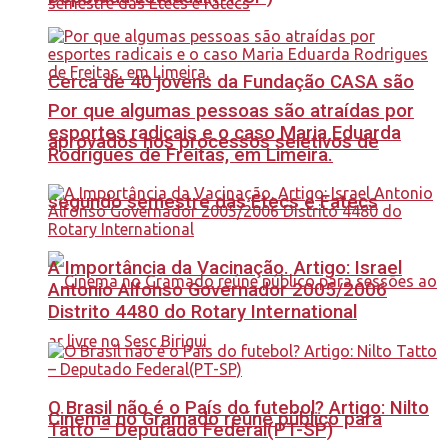
Cerca de 40 jovens da Fundação CASA são
Por que algumas pessoas são atraídas por
esportes radicais e o caso Maria Eduarda
aprovados nos processos seletivos de
Rodrigues de Freitas, em Limeira.
segundo semestre das Etecs e Fatecs
A Importância da Vacinação. Artigo: Israel
Antonio Alfonso Governador 2005/2006
Distrito 4480 do Rotary International
O Brasil não é o País do futebol? Artigo: Nilto
Cinema no Gramado reúne público para
Tatto – Deputado Federal(PT-SP)