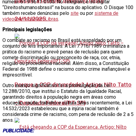
passam a receber benefício neste
número: 61 9 9611-0100. No Telegram, é só digitar
“Direitoshumanosbrasil” na busca do aplicativo. O Disque 100
também recebe denúncias pelo
site
ou por
sistema de
24/11/2025
videochamadas em Libras
.
Principais legislações
O combate ao racismo no Brasil está respaldado por um
conjunto de leis importantes. A Lei 7.716/1989 criminaliza a
prática do racismo e prevê penas de reclusão para quem
comete discriminação ou preconceito de raça, cor, etnia,
religião ou procedência nacional. Além disso, a Constituição
Federal de 1988 define o racismo como crime inafiançável e
imprescritível.
Porque a COP da verdade? Artigo: Nilto Tatto
Outro avanço significativo foi a promulgação da Lei
12.288/2010, que institui o Estatuto da Igualdade Racial,
garantindo direitos à população negra em áreas como
– Deputado Federal(PT-SP)
educação, saúde, trabalho e cultura. Mais recentemente, a Lei
14.532/2023 estabeleceu que a injúria racial também é
considerada crime de racismo, com pena de reclusão de 2 a 5
anos.
PUBLICIDADE: