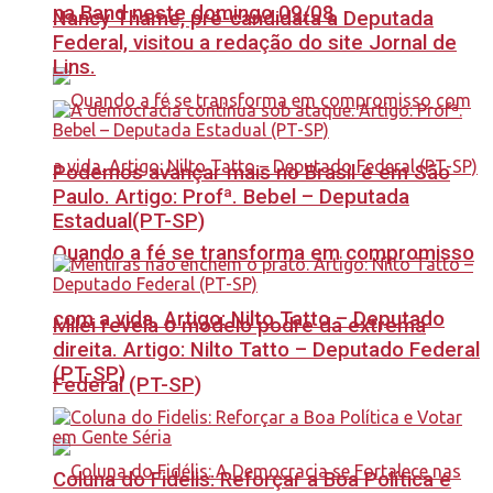
na Band neste domingo 09/08
Nancy Thame, pré-candidata a Deputada
Federal, visitou a redação do site Jornal de
Lins.
Podemos avançar mais no Brasil e em São
Paulo. Artigo: Profª. Bebel – Deputada
Estadual(PT-SP)
Quando a fé se transforma em compromisso
com a vida. Artigo: Nilto Tatto – Deputado
Milei revela o modelo podre da extrema
direita. Artigo: Nilto Tatto – Deputado Federal
(PT-SP)
Federal (PT-SP)
Coluna do Fidelis: Reforçar a Boa Política e