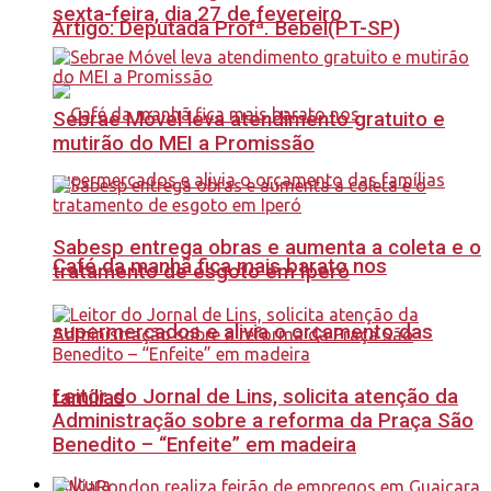
sexta-feira, dia 27 de fevereiro
Artigo: Deputada Profª. Bebel(PT-SP)
Sebrae Móvel leva atendimento gratuito e
mutirão do MEI a Promissão
Sabesp entrega obras e aumenta a coleta e o
Café da manhã fica mais barato nos
tratamento de esgoto em Iperó
supermercados e alivia o orçamento das
Leitor do Jornal de Lins, solicita atenção da
famílias
Administração sobre a reforma da Praça São
Benedito – “Enfeite” em madeira
Cultura