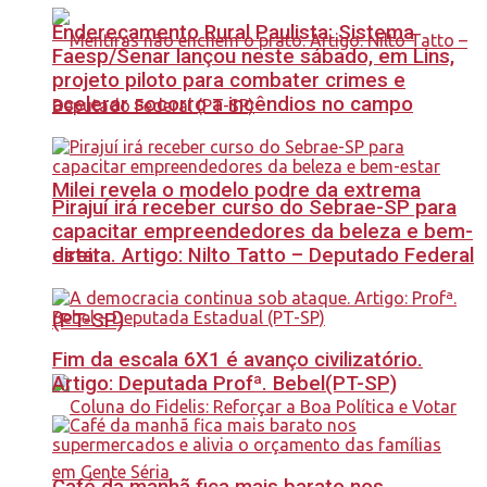
Endereçamento Rural Paulista: Sistema
Faesp/Senar lançou neste sábado, em Lins,
projeto piloto para combater crimes e
acelerar socorro a incêndios no campo
Milei revela o modelo podre da extrema
Pirajuí irá receber curso do Sebrae-SP para
capacitar empreendedores da beleza e bem-
estar
direita. Artigo: Nilto Tatto – Deputado Federal
(PT-SP)
Fim da escala 6X1 é avanço civilizatório.
Artigo: Deputada Profª. Bebel(PT-SP)