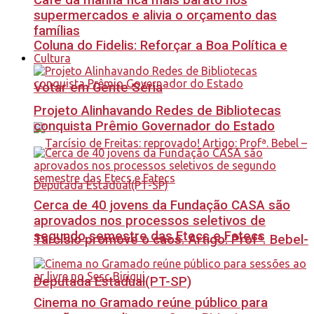
Café da manhã fica mais barato nos
supermercados e alivia o orçamento das
famílias
Coluna do Fidelis: Reforçar a Boa Política e
Cultura
Votar em Gente Séria
Projeto Alinhavando Redes de Bibliotecas
conquista Prêmio Governador do Estado
Cerca de 40 jovens da Fundação CASA são
aprovados nos processos seletivos de
segundo semestre das Etecs e Fatecs
Tarcísio promove o caos. Artigo: Profª. Bebel-
Deputada Estadual(PT-SP)
Cinema no Gramado reúne público para