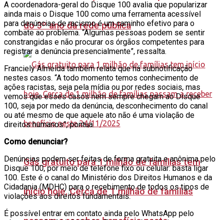
A coordenadora-geral do Disque 100 avalia que popularizar
ainda mais o Disque 100 como uma ferramenta acessível
para denúncias de racismo é um caminho efetivo para o
do 3º ano da rede pública
combate ao problema. “Algumas pessoas podem se sentir
constrangidas e não procurar os órgãos competentes para
registrar a denúncia presencialmente”, ressalta.
Franciely Almeida também relata que há subnotificação
nestes casos. “A todo momento temos conhecimento de
ações racistas, seja pela mídia ou por redes sociais, mas
vemos que esses casos nem sempre chegam ao Disque
100, seja por medo da denúncia, desconhecimento do canal
ou até mesmo de que aquele ato não é uma violação de
direitos humanos”, pontua.
Como denunciar?
Denúncias podem ser feitas de forma gratuita e anônima pelo
Gás gratuito para 1 milhão de famílias tem
Disque 100, por meio de telefone fixo ou celular: basta ligar
100. Este é o canal do Ministério dos Direitos Humanos e da
Cidadania (MDHC) para o recebimento de todos os tipos de
início hoje, Cerca de 1 milhão de famílias
violações aos direitos fundamentais.
É possível entrar em contato ainda pelo WhatsApp pelo