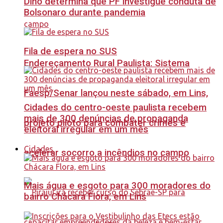
Dino determina que PF investigue conduta de
Bolsonaro durante pandemia
Fila de espera no SUS
Endereçamento Rural Paulista: Sistema
Faesp/Senar lançou neste sábado, em Lins,
Cidades do centro-oeste paulista recebem
mais de 300 denúncias de propaganda
projeto piloto para combater crimes e
eleitoral irregular em um mês
Cidades
acelerar socorro a incêndios no campo
Mais água e esgoto para 300 moradores do
bairro Chácara Flora, em Lins