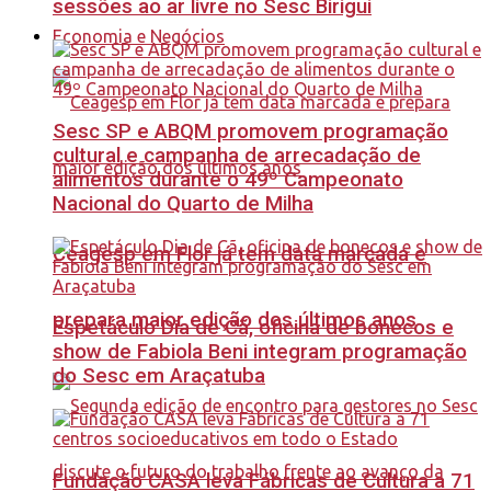
sessões ao ar livre no Sesc Birigui
Economia e Negócios
Sesc SP e ABQM promovem programação
cultural e campanha de arrecadação de
alimentos durante o 49º Campeonato
Nacional do Quarto de Milha
Ceagesp em Flor já tem data marcada e
prepara maior edição dos últimos anos
Espetáculo Dia de Cã, oficina de bonecos e
show de Fabiola Beni integram programação
do Sesc em Araçatuba
Fundação CASA leva Fábricas de Cultura a 71