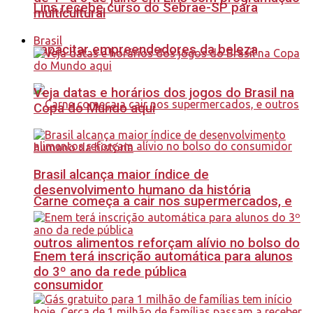
Lins recebe curso do Sebrae-SP para
multicultural
Brasil
capacitar empreendedores da beleza
Veja datas e horários dos jogos do Brasil na
Copa do Mundo aqui
Brasil alcança maior índice de
desenvolvimento humano da história
Carne começa a cair nos supermercados, e
outros alimentos reforçam alívio no bolso do
Enem terá inscrição automática para alunos
do 3º ano da rede pública
consumidor