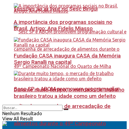
sessões ao ar livre no Sesc Birigui
A importância dos programas sociais no
Brasil. Artigo: Ana Fidelis Miasso
Fundação CASA inaugura CASA da Memória
Sergio Ranalli na capital
Sesc SP e ABQM promovem programação
Durante muito tempo, o mercado de trabalho
brasileiro tratou a idade como um defeito
cultural e campanha de arrecadação de
Nenhum Resultado
View All Result
alimentos durante o 49º Campeonato