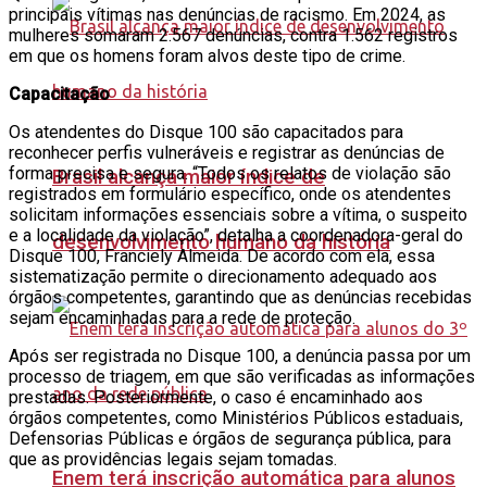
principais vítimas nas denúncias de racismo. Em 2024, as
mulheres somaram 2.567 denúncias, contra 1.562 registros
em que os homens foram alvos deste tipo de crime.
Capacitação
Os atendentes do Disque 100 são capacitados para
reconhecer perfis vulneráveis e registrar as denúncias de
forma precisa e segura. “Todos os relatos de violação são
Brasil alcança maior índice de
registrados em formulário específico, onde os atendentes
solicitam informações essenciais sobre a vítima, o suspeito
e a localidade da violação”, detalha a coordenadora-geral do
desenvolvimento humano da história
Disque 100, Franciely Almeida. De acordo com ela, essa
sistematização permite o direcionamento adequado aos
órgãos competentes, garantindo que as denúncias recebidas
sejam encaminhadas para a rede de proteção.
Após ser registrada no Disque 100, a denúncia passa por um
processo de triagem, em que são verificadas as informações
prestadas. Posteriormente, o caso é encaminhado aos
órgãos competentes, como Ministérios Públicos estaduais,
Defensorias Públicas e órgãos de segurança pública, para
que as providências legais sejam tomadas.
Enem terá inscrição automática para alunos