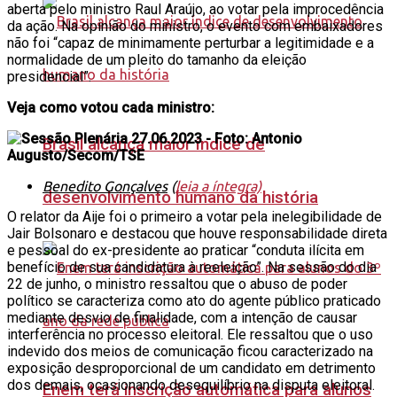
aberta pelo ministro Raul Araújo, ao votar pela improcedência
da ação. Na opinião do ministro, o evento com embaixadores
não foi “capaz de minimamente perturbar a legitimidade e a
normalidade de um pleito do tamanho da eleição
presidencial”.
Veja como votou cada ministro:
Brasil alcança maior índice de
Benedito Gonçalves
(
leia a íntegra)
desenvolvimento humano da história
O relator da Aije foi o primeiro a votar pela inelegibilidade de
Jair Bolsonaro e destacou que houve responsabilidade direta
e pessoal do ex-presidente ao praticar “conduta ilícita em
benefício de sua candidatura à reeleição”. Na sessão do dia
22 de junho, o ministro ressaltou que o abuso de poder
político se caracteriza como ato do agente público praticado
mediante desvio de finalidade, com a intenção de causar
interferência no processo eleitoral. Ele ressaltou que o uso
indevido dos meios de comunicação ficou caracterizado na
exposição desproporcional de um candidato em detrimento
dos demais, ocasionando desequilíbrio na disputa eleitoral.
Enem terá inscrição automática para alunos