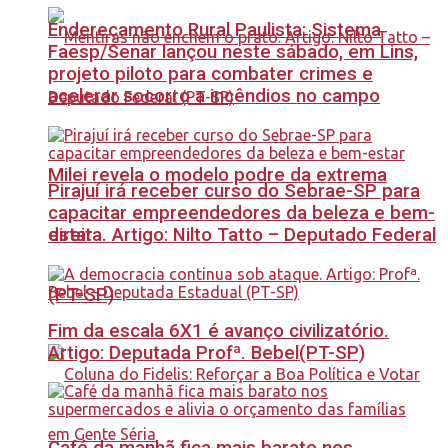
Endereçamento Rural Paulista: Sistema
Faesp/Senar lançou neste sábado, em Lins,
projeto piloto para combater crimes e
acelerar socorro a incêndios no campo
Milei revela o modelo podre da extrema
Pirajuí irá receber curso do Sebrae-SP para
capacitar empreendedores da beleza e bem-
estar
direita. Artigo: Nilto Tatto – Deputado Federal
(PT-SP)
Fim da escala 6X1 é avanço civilizatório.
Artigo: Deputada Profª. Bebel(PT-SP)