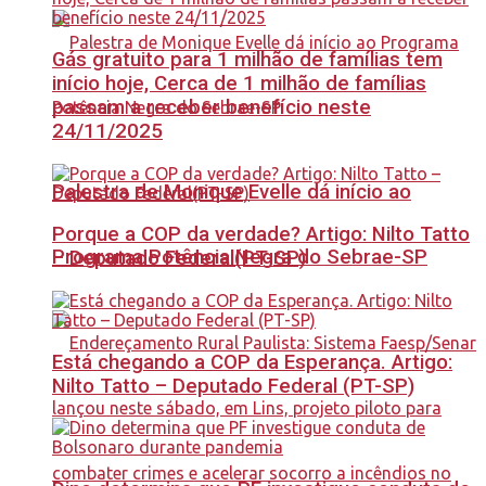
Gás gratuito para 1 milhão de famílias tem
início hoje, Cerca de 1 milhão de famílias
passam a receber benefício neste
24/11/2025
Palestra de Monique Evelle dá início ao
Porque a COP da verdade? Artigo: Nilto Tatto
Programa Potência Negra do Sebrae-SP
– Deputado Federal(PT-SP)
Está chegando a COP da Esperança. Artigo:
Nilto Tatto – Deputado Federal (PT-SP)