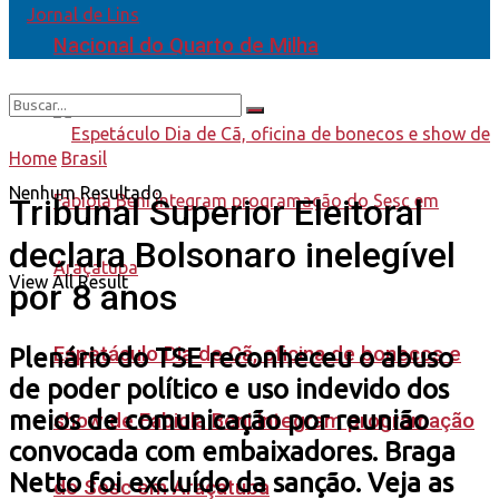
Nacional do Quarto de Milha
Home
Brasil
Nenhum Resultado
Tribunal Superior Eleitoral
declara Bolsonaro inelegível
View All Result
por 8 anos
Espetáculo Dia de Cã, oficina de bonecos e
Plenário do TSE reconheceu o abuso
de poder político e uso indevido dos
meios de comunicação por reunião
show de Fabiola Beni integram programação
convocada com embaixadores. Braga
Netto foi excluído da sanção. Veja as
do Sesc em Araçatuba