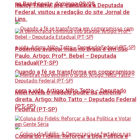
na Band neste domingo 09/08
Nancy Thame, pré-candidata a Deputada
Federal, visitou a redação do site Jornal de
Lins.
Podemos avançar mais no Brasil e em São
Paulo. Artigo: Profª. Bebel – Deputada
Estadual(PT-SP)
Quando a fé se transforma em compromisso
com a vida. Artigo: Nilto Tatto – Deputado
Milei revela o modelo podre da extrema
direita. Artigo: Nilto Tatto – Deputado Federal
(PT-SP)
Federal (PT-SP)
Coluna do Fidelis: Reforçar a Boa Política e