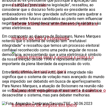
atribuída ao ex-presidente que justifique a aplicação das
graves sanções previstas na legislação”, ressaltou, ao
considerar que o discurso feito pelo ex-presidente aos
embaixadores não teve gravidade suficiente para quebrar a
igualdade entre futuros candidatos ao pleito nem influenciar
Sebrae Móvel leva atendimento gratuito e
negativamente o comparecimento massivo de eleitores às
urnas eletrônicas.
Em contraponto ao discurso de Bolsonaro, Nunes Marques
mutirão do MEI a Promissão
reiterou que o sistema de votação tem “irrefutável
integridade” e ressaltou que temos um processo eleitoral
confiável reconhecido como uma pedra angular de nossa
democracia, acrescentando que a urna eletrônica é símbolo
da nossa eleição desde 1996 e representa um marco
importante da plena liberdade da expressão do voto.
Entretanto, afirmou em seu voto, que a integridade não
significa que o sistema de votação mais avançado do mundo
seja impedido ser debatido em busca de aperfeiçoamento.
Para Nunes Marques, a atuação de Bolsonaro na reunião não
Sabesp entrega obras e aumenta a coleta e o
se voltou para obter vantagens políticas com o discurso ou
desacreditar o sistema, mas para debater melhorias.
tratamento de esgoto em Iperó