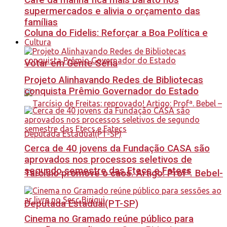
Café da manhã fica mais barato nos
supermercados e alivia o orçamento das
famílias
Coluna do Fidelis: Reforçar a Boa Política e
Cultura
Votar em Gente Séria
Projeto Alinhavando Redes de Bibliotecas
conquista Prêmio Governador do Estado
Cerca de 40 jovens da Fundação CASA são
aprovados nos processos seletivos de
segundo semestre das Etecs e Fatecs
Tarcísio promove o caos. Artigo: Profª. Bebel-
Deputada Estadual(PT-SP)
Cinema no Gramado reúne público para