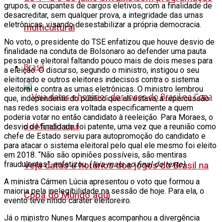
grupos, e ocupantes de cargos eletivos, com a finalidade de
desacreditar, sem qualquer prova, a integridade das urnas
eletrônicas, visando desestabilizar a própria democracia.
multicultural
No voto, o presidente do TSE enfatizou que houve desvio de
finalidade na conduta de Bolsonaro ao defender uma pauta
pessoal e eleitoral faltando pouco mais de dois meses para
Brasil
a eleição. O discurso, segundo o ministro, instigou o seu
eleitorado e outros eleitores indecisos contra o sistema
eleitoral e contra as urnas eletrônicas. O ministro lembrou
que, independente do público que ali estava, a repercussão
nas redes sociais era voltada especificamente a quem
poderia votar no então candidato à reeleição. Para Moraes, o
desvio de finalidade foi patente, uma vez que a reunião como
chefe de Estado serviu para autopromoção do candidato e
para atacar o sistema eleitoral pelo qual ele mesmo foi eleito
em 2018. “Não são opiniões possíveis, são mentiras
fraudulentas”, enfatizou. (
leia mais ao final do texto)
Veja datas e horários dos jogos do Brasil na
A ministra Cármen Lúcia apresentou o voto que formou a
maioria pela inelegibilidade na sessão de hoje. Para ela, o
Copa do Mundo aqui
evento teve nítido caráter eleitoreiro.
Já o ministro Nunes Marques acompanhou a divergência