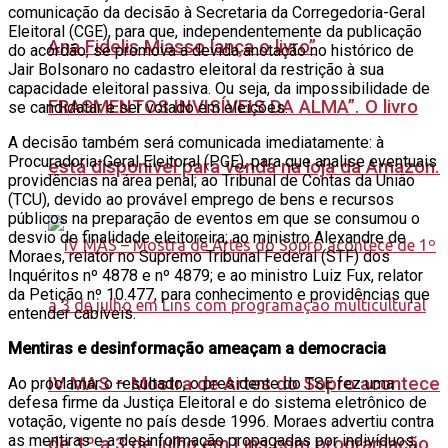
comunicação da decisão à Secretaria da Corregedoria-Geral
Eleitoral (CGE), para que, independentemente da publicação
Ana Fidelis Miasso lança o livro”
do acórdão, se promova a devida anotação no histórico de
Jair Bolsonaro no cadastro eleitoral da restrição à sua
capacidade eleitoral passiva. Ou seja, da impossibilidade de
FRAGMENTOS INVISÍVEIS DA ALMA”. O livro
se candidatar e ser votado em eleições.
A decisão também será comunicada imediatamente: à
Procuradoria-Geral Eleitoral (PGE), para que analise eventuais
está disponível para venda na loja da Amazon.
providências na área penal; ao Tribunal de Contas da União
(TCU), devido ao provável emprego de bens e recursos
públicos na preparação de eventos em que se consumou o
desvio de finalidade eleitoreira; ao ministro Alexandre de
Moraes, relator no Supremo Tribunal Federal (STF) dos
Inquéritos nº 4878 e nº 4879; e ao ministro Luiz Fux, relator
da Petição nº 10.477, para conhecimento e providências que
entender cabíveis.
Mentiras e desinformação ameaçam a democracia
IV MAS – Mostra de Artes do Sopro acontece
Ao proclamar o resultado, o presidente do TSE fez uma
defesa firme da Justiça Eleitoral e do sistema eletrônico de
votação, vigente no país desde 1996. Moraes advertiu contra
as mentiras e a desinformação propagadas por indivíduos,
de 1º a 3 de julho em Lins com programação