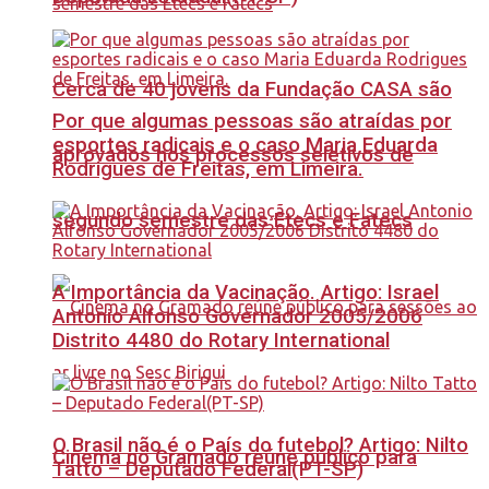
Cerca de 40 jovens da Fundação CASA são
Por que algumas pessoas são atraídas por
esportes radicais e o caso Maria Eduarda
aprovados nos processos seletivos de
Rodrigues de Freitas, em Limeira.
segundo semestre das Etecs e Fatecs
A Importância da Vacinação. Artigo: Israel
Antonio Alfonso Governador 2005/2006
Distrito 4480 do Rotary International
O Brasil não é o País do futebol? Artigo: Nilto
Cinema no Gramado reúne público para
Tatto – Deputado Federal(PT-SP)