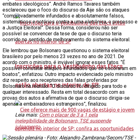
embates ideológicos”. André Ramos Tavares também
esclareceu que o foco do discurso da Aije são os ataques
“comprovadamente infundados e absolutamente falsos,
sistemáticos e notórios contra a urna eletrônica, o processo e
a Justiça Eleitoral”. Dessa forma, considerou não ser
possível se convencer da tese de que o discurso teria
ocorrido no sentido de melhoramento do sistema eleitoral.
Ele lembrou que Bolsonaro questionou o sistema eleitoral
brasileiro por pelo menos 23 vezes no ano de 2021. De
acordo com o ministro, é inviável ignorar esses fatos. “É
Inscrições para o Vestibulinho das Etecs
possível constatar ataques infundados que se escoraram em
boatos”, enfatizou. Outro impacto evidenciado pelo ministro
diz respeito aos receptores das falas proferidas por
estão abertas no interior de SP
Bolsonaro na reunião. “O discurso foi dirigido para todo e
qualquer interessado. Resta em total desacordo com as
provas dos autos a afirmativa de que o discurso dirigia-se
apenas a embaixadores estrangeiros”, finalizou.
Leia mais:
Com o placar de 3 a 1 pela
inelegibilidade de Bolsonaro, TSE suspende
julgamento