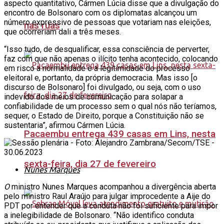
aspecto quantitativo, Cármen Lúcia disse que a divulgação do
encontro de Bolsonaro com os diplomatas alcançou um
número expressivo de pessoas que votariam nas eleições,
nas ruas
que ocorreriam dali a três meses.
“Isso tudo, de desqualificar, essa consciência de perverter,
faz com que não apenas o ilícito tenha acontecido, colocando
em risco a normalidade e a legitimidade do processo
eleitoral e, portanto, da própria democracia. Mas isso [o
discurso de Bolsonaro] foi divulgado, ou seja, com o uso
indevido dos meios de comunicação para solapar a
confiabilidade de um processo sem o qual nós não teríamos,
sequer, o Estado de Direito, porque a Constituição não se
sustentaria”, afirmou Cármen Lúcia.
Pacaembu entrega 439 casas em Lins, nesta
sexta-feira, dia 27 de fevereiro
Nunes Marques
O
ministro Nunes Marques acompanhou a divergência aberta
pelo ministro Raul Araújo para julgar improcedente a Aije do
PDT por entender que a conduta não foi suficiente para impor
a inelegibilidade de Bolsonaro. “Não identifico conduta