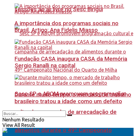
sessões ao ar livre no Sesc Birigui
A importância dos programas sociais no
Brasil. Artigo: Ana Fidelis Miasso
Fundação CASA inaugura CASA da Memória
Sergio Ranalli na capital
Sesc SP e ABQM promovem programação
Durante muito tempo, o mercado de trabalho
brasileiro tratou a idade como um defeito
cultural e campanha de arrecadação de
Nenhum Resultado
View All Result
alimentos durante o 49º Campeonato