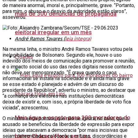
de maneira anormal, imoral e, principalmente, grave. “Portanto,
para mim, o abuso e o desvio da autoridade estão claros”,
mais de 300 denúncias de propaganda
asseverou.
eleitoral irregular em um mês
André Ramos Tavares (
leia íntegra)
Na mesma linha, o ministro André Ramos Tavares votou pela
inelegibilidade de Bolsonaro. Segundo ele, houve o uso
Cidades
indevido dos meios de comunicação para promover a reunião,
e o impacto social do uso das redes digitais nesse contexto
não deve ser menosprezado. “É grave quando o caos
informacional se instala na sociedade e é ainda mais grave
se esse estado é planejado e advém de um discurso do
presidente da República”, advertiu o ministro, ao destacar que
“a confiança dos eleitores nas instituições democráticas
deixa de existir e, com isso, a própria liberdade de voto fica
viciada”, acrescentou.
Mais água e esgoto para 300 moradores do
O ministro ainda pontuou que não se ignora, no caso, que o
acusado se beneficiou da liberdade de expressão para expor
ideias que atacavam a democracia “por mais incisivas que
bairro Chácara Flora, em Lins
sejam determinadas colocações, críticas, discordâncias e