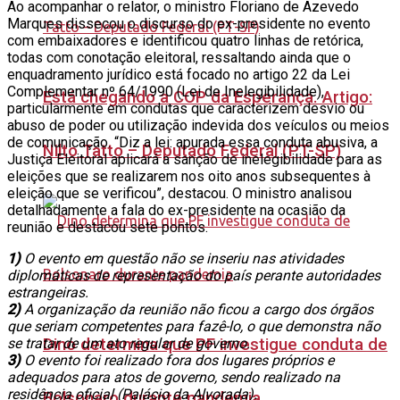
Ao acompanhar o relator, o ministro Floriano de Azevedo
Marques dissecou o discurso do ex-presidente no evento
com embaixadores e identificou quatro linhas de retórica,
todas com conotação eleitoral, ressaltando ainda que o
enquadramento jurídico está focado no artigo 22 da Lei
Complementar nº 64/1990 (Lei de Inelegibilidade),
Está chegando a COP da Esperança. Artigo:
particularmente em condutas que caracterizem desvio ou
abuso de poder ou utilização indevida dos veículos ou meios
de comunicação. “Diz a lei: apurada essa conduta abusiva, a
Nilto Tatto – Deputado Federal (PT-SP)
Justiça Eleitoral aplicará a sanção de inelegibilidade para as
eleições que se realizarem nos oito anos subsequentes à
eleição que se verificou”, destacou. O ministro analisou
detalhadamente a fala do ex-presidente na ocasião da
reunião e destacou sete pontos.
1)
O evento em questão não se inseriu nas atividades
diplomáticas de representação do país perante autoridades
estrangeiras.
2)
A organização da reunião não ficou a cargo dos órgãos
que seriam competentes para fazê-lo, o que demonstra não
Dino determina que PF investigue conduta de
se tratar de um ato regular de governo.
3)
O evento foi realizado fora dos lugares próprios e
adequados para atos de governo, sendo realizado na
residência oficial (Palácio da Alvorada).
Bolsonaro durante pandemia