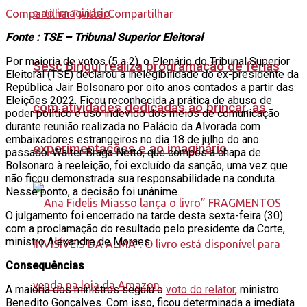
Compartilhar
Twittar
Compartilhar
Fonte : TSE – Tribunal Superior Eleitoral
Por maioria de votos (5 a 2), o Plenário do Tribunal Superior
Sesc Birigui realiza programação de férias
Eleitoral (TSE) declarou a inelegibilidade do ex-presidente da
República Jair Bolsonaro por oito anos contados a partir das
Eleições 2022. Ficou reconhecida a prática de abuso de
com atividades dedicadas ao brincar, às
poder político e uso indevido dos meios de comunicação
durante reunião realizada no Palácio da Alvorada com
embaixadores estrangeiros no dia 18 de julho do ano
experimentações e ao imaginário
passado. Walter Braga Netto, que compôs a chapa de
Bolsonaro à reeleição, foi excluído da sanção, uma vez que
não ficou demonstrada sua responsabilidade na conduta.
Nesse ponto, a decisão foi unânime.
O julgamento foi encerrado na tarde desta sexta-feira (30)
com a proclamação do resultado pelo presidente da Corte,
ministro Alexandre de Moraes.
Consequências
A maioria dos ministros seguiu o
voto do relator
, ministro
Benedito Gonçalves. Com isso, ficou determinada a imediata