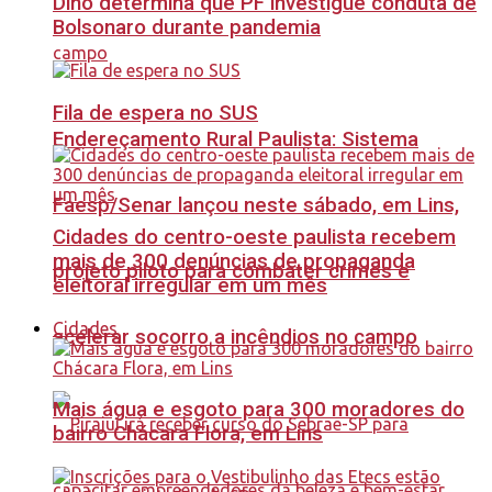
Dino determina que PF investigue conduta de
Bolsonaro durante pandemia
Fila de espera no SUS
Endereçamento Rural Paulista: Sistema
Faesp/Senar lançou neste sábado, em Lins,
Cidades do centro-oeste paulista recebem
mais de 300 denúncias de propaganda
projeto piloto para combater crimes e
eleitoral irregular em um mês
Cidades
acelerar socorro a incêndios no campo
Mais água e esgoto para 300 moradores do
bairro Chácara Flora, em Lins