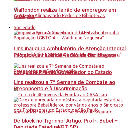
ViaRondon realiza feirão de empregos em
Guaiçara
Sociedade
Lins inaugura Ambulatório de Atenção Integral
à População LGBTQIA+ “Waldirene Nogueira”
Projeto Alinhavando Redes de Bibliotecas
conquista Prêmio Governador do Estado
Lins realizou a 7ª Semana de Combate ao
Preconceito e à Discriminação
Dê block no Tigrinho! Artigo: Profª. Bebel –
Deputada Estadual(PT-SP)