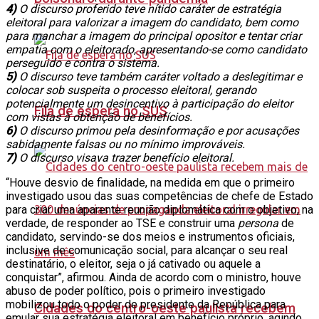
4)
O discurso proferido teve nítido caráter de estratégia
eleitoral para valorizar a imagem do candidato, bem como
para manchar a imagem do principal opositor e tentar criar
empatia com o eleitorado, apresentando-se como candidato
perseguido e contra o sistema.
5)
O discurso teve também caráter voltado a deslegitimar e
colocar sob suspeita o processo eleitoral, gerando
potencialmente um desincentivo à participação do eleitor
Fila de espera no SUS
com vistas à obtenção de benefícios.
6)
O discurso primou pela desinformação e por acusações
sabidamente falsas ou no mínimo improváveis.
7)
O discurso visava trazer benefício eleitoral.
“Houve desvio de finalidade, na medida em que o primeiro
investigado usou das suas competências de chefe de Estado
para criar uma aparente reunião diplomática com o objetivo, na
verdade, de responder ao TSE e construir uma
persona
de
candidato, servindo-se dos meios e instrumentos oficiais,
inclusive de comunicação social, para alcançar o seu real
destinatário, o eleitor, seja o já cativado ou aquele a
conquistar”, afirmou. Ainda de acordo com o ministro, houve
abuso de poder político, pois o primeiro investigado
mobilizou todo o poder de presidente da República para
Cidades do centro-oeste paulista recebem
emular sua estratégia eleitoral em benefício próprio, agindo