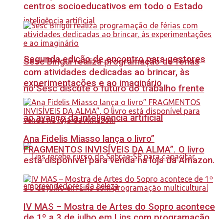
centros socioeducativos em todo o Estado
Segunda edição de encontro para gestores
Sesc Birigui realiza programação de férias
com atividades dedicadas ao brincar, às
experimentações e ao imaginário
no Sesc discute o futuro do trabalho frente
ao avanço da inteligência artificial
Ana Fidelis Miasso lança o livro”
FRAGMENTOS INVISÍVEIS DA ALMA”. O livro
está disponível para venda na loja da Amazon.
IV MAS – Mostra de Artes do Sopro acontece
de 1º a 3 de julho em Lins com programação