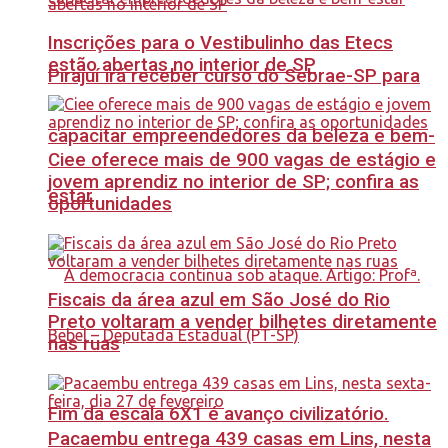
Inscrições para o Vestibulinho das Etecs
estão abertas no interior de SP
Pirajuí irá receber curso do Sebrae-SP para
capacitar empreendedores da beleza e bem-
Ciee oferece mais de 900 vagas de estágio e
jovem aprendiz no interior de SP; confira as
estar
oportunidades
Fiscais da área azul em São José do Rio
Preto voltaram a vender bilhetes diretamente
nas ruas
Fim da escala 6X1 é avanço civilizatório.
Pacaembu entrega 439 casas em Lins, nesta