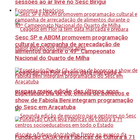
sessões ao ar livre no Sesc Birigui
Economia e Negócios
Sesc SP e ABQM promovem programação
cultural e campanha de arrecadação de
alimentos durante o 49º Campeonato
Nacional do Quarto de Milha
Ceagesp em Flor já tem data marcada e
prepara maior edição dos últimos anos
Espetáculo Dia de Cã, oficina de bonecos e
show de Fabiola Beni integram programação
do Sesc em Araçatuba
Fundação CASA leva Fábricas de Cultura a 71