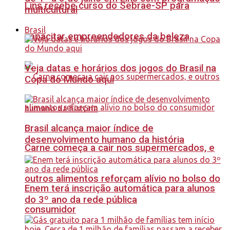
Lins recebe curso do Sebrae-SP para
multicultural
Brasil
capacitar empreendedores da beleza
Veja datas e horários dos jogos do Brasil na
Copa do Mundo aqui
Brasil alcança maior índice de
desenvolvimento humano da história
Carne começa a cair nos supermercados, e
outros alimentos reforçam alívio no bolso do
Enem terá inscrição automática para alunos
do 3º ano da rede pública
consumidor