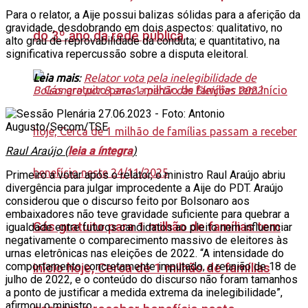
Para o relator, a Aije possui balizas sólidas para a aferição da
gravidade, desdobrando em dois aspectos: qualitativo, no
do 3º ano da rede pública
alto grau de reprovabilidade da conduta; e quantitativo, na
significativa repercussão sobre a disputa eleitoral.
Leia mais
:
Relator vota pela inelegibilidade de
Bolsonaro por 8 anos a partir das Eleições 2022
Raul Araújo (
leia a íntegra
)
Primeiro a votar após o relator, o ministro Raul Araújo abriu
divergência para julgar improcedente a Aije do PDT. Araújo
considerou que o discurso feito por Bolsonaro aos
embaixadores não teve gravidade suficiente para quebrar a
Gás gratuito para 1 milhão de famílias tem
igualdade entre futuros candidatos ao pleito nem influenciar
negativamente o comparecimento massivo de eleitores às
urnas eletrônicas nas eleições de 2022. “A intensidade do
comportamento concretamente imputado, a reunião de 18 de
início hoje, Cerca de 1 milhão de famílias
julho de 2022, e o conteúdo do discurso não foram tamanhos
a ponto de justificar a medida extrema da inelegibilidade”,
afirmou o ministro.