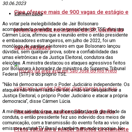
Ciee oferece mais de 900 vagas de estágio e
Cármen Lúcia
Ao votar pela inelegibilidade de Jair Bolsonaro
jovem aprendiz no interior de SP; confira as
acompanhando o relator, a vice-presidente do TSE, ministra
Cármen Lúcia, afirmou que a reunião entre o então presidente
e embaixadores estrangeiros, em julho de 2022, foi um
monólogo de caráter eleitoreiro em que Bolsonaro lançou
oportunidades
dúvidas, sem qualquer prova, sobre a confiabilidade das
urnas eletrônicas e da Justiça Eleitoral, condutora das
eleições. A ministra destacou os ataques agressivos feitos
por Bolsonaro à honradez de ministros do Supremo Tribunal
Federal (STF) e do próprio TSE.
“Não há democracia sem o Poder Judiciário independente. Os
ataques não tinham razão de ser, a não ser desqualificar a
Justiça Eleitoral, o próprio Poder Judiciário e atacar a própria
democracia“, disse Cármen Lúcia.
Fiscais da área azul em São José do Rio
A ministra salientou que, na ótica qualitativa da gravidade da
conduta, o então presidente fez uso indevido dos meios de
comunicação, com a transmissão do evento feita ao vivo pela
emissora estatal TV Brasil e também em redes sociais. No
Preto voltaram a vender bilhetes diretamente