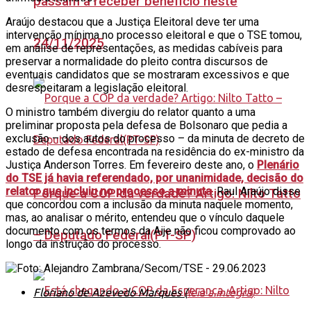
passam a receber benefício neste
Araújo destacou que a Justiça Eleitoral deve ter uma
intervenção mínima no processo eleitoral e que o TSE tomou,
24/11/2025
em análise de representações, as medidas cabíveis para
preservar a normalidade do pleito contra discursos de
eventuais candidatos que se mostraram excessivos e que
desrespeitaram a legislação eleitoral.
O ministro também divergiu do relator quanto a uma
preliminar proposta pela defesa de Bolsonaro que pedia a
exclusão – dos autos do processo – da minuta de decreto de
estado de defesa encontrada na residência do ex-ministro da
Justiça Anderson Torres. Em fevereiro deste ano, o
Plenário
do TSE já havia referendado, por unanimidade, decisão do
relator que incluiu no processo a minuta
. Raul Araújo disse
Porque a COP da verdade? Artigo: Nilto Tatto
que concordou com a inclusão da minuta naquele momento,
mas, ao analisar o mérito, entendeu que o vínculo daquele
documento com os termos da Aije não ficou comprovado ao
– Deputado Federal(PT-SP)
longo da instrução do processo.
Floriano de Azevedo Marques (
leia a íntegra
)