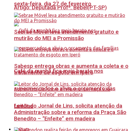
sexta-feira, dia 27 de fevereiro
Artigo: Deputada Profª. Bebel(PT-SP)
Sebrae Móvel leva atendimento gratuito e
mutirão do MEI a Promissão
Sabesp entrega obras e aumenta a coleta e o
Café da manhã fica mais barato nos
tratamento de esgoto em Iperó
supermercados e alivia o orçamento das
Leitor do Jornal de Lins, solicita atenção da
famílias
Administração sobre a reforma da Praça São
Benedito – “Enfeite” em madeira
Cultura