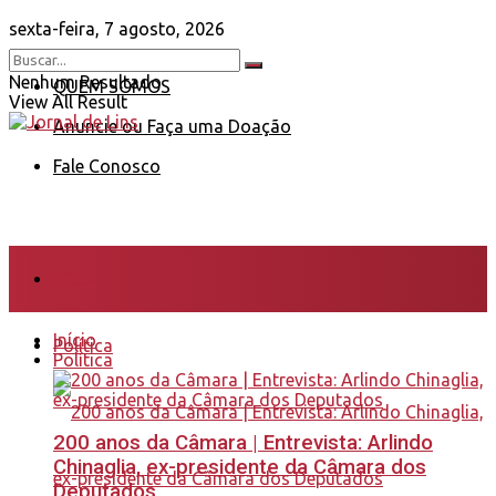
sexta-feira, 7 agosto, 2026
Nenhum Resultado
QUEM SOMOS
View All Result
Anuncie ou Faça uma Doação
Fale Conosco
Início
Início
Política
Política
200 anos da Câmara | Entrevista: Arlindo
Chinaglia, ex-presidente da Câmara dos
Deputados