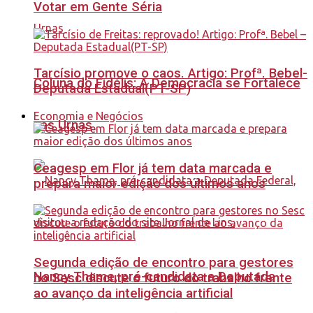
Votar em Gente Séria
Tarcísio promove o caos. Artigo: Profª. Bebel-
Coluna do Fidélis: A Democracia se Fortalece
Deputada Estadual(PT-SP)
Economia e Negócios
nas Urnas
Ceagesp em Flor já tem data marcada e
prepara maior edição dos últimos anos
Segunda edição de encontro para gestores
Nancy Thame, pré-candidata a Deputada
no Sesc discute o futuro do trabalho frente
ao avanço da inteligência artificial