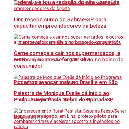
Federal, visitou a redação do site Jornal de
Lins recebe curso do Sebrae-SP para
Lins.
capacitar empreendedores da beleza
Carne começa a cair nos supermercados, e
outros alimentos reforçam alívio no bolso do
consumidor
Podemos avançar mais no Brasil e em São
Palestra de Monique Evelle dá início ao
Paulo. Artigo: Profª. Bebel – Deputada
Programa Potência Negra do Sebrae-SP
Estadual(PT-SP)