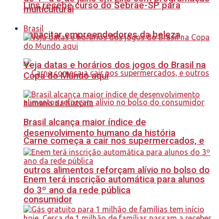
Lins recebe curso do Sebrae-SP para
multicultural
Brasil
capacitar empreendedores da beleza
Veja datas e horários dos jogos do Brasil na
Copa do Mundo aqui
Brasil alcança maior índice de
desenvolvimento humano da história
Carne começa a cair nos supermercados, e
outros alimentos reforçam alívio no bolso do
Enem terá inscrição automática para alunos
do 3º ano da rede pública
consumidor