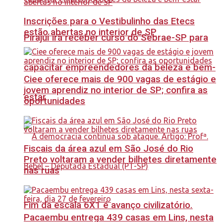
Inscrições para o Vestibulinho das Etecs
estão abertas no interior de SP
Pirajuí irá receber curso do Sebrae-SP para
capacitar empreendedores da beleza e bem-
Ciee oferece mais de 900 vagas de estágio e
jovem aprendiz no interior de SP; confira as
estar
oportunidades
Fiscais da área azul em São José do Rio
Preto voltaram a vender bilhetes diretamente
nas ruas
Fim da escala 6X1 é avanço civilizatório.
Pacaembu entrega 439 casas em Lins, nesta