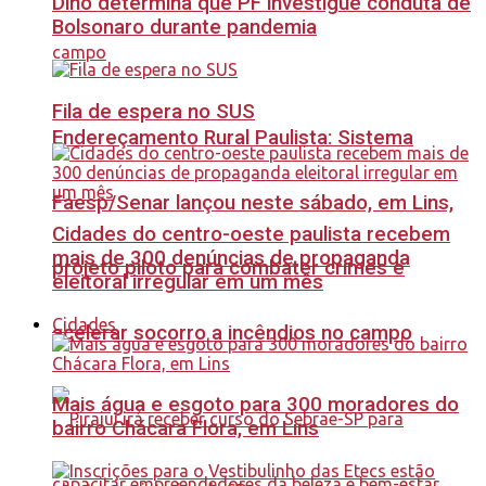
Dino determina que PF investigue conduta de
Bolsonaro durante pandemia
Fila de espera no SUS
Endereçamento Rural Paulista: Sistema
Faesp/Senar lançou neste sábado, em Lins,
Cidades do centro-oeste paulista recebem
mais de 300 denúncias de propaganda
projeto piloto para combater crimes e
eleitoral irregular em um mês
Cidades
acelerar socorro a incêndios no campo
Mais água e esgoto para 300 moradores do
bairro Chácara Flora, em Lins