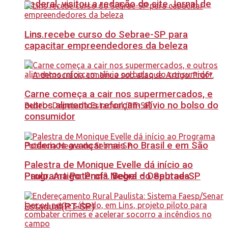
Federal, visitou a redação do site Jornal de
Lins recebe curso do Sebrae-SP para
Lins.
capacitar empreendedores da beleza
Carne começa a cair nos supermercados, e
outros alimentos reforçam alívio no bolso do
consumidor
Podemos avançar mais no Brasil e em São
Palestra de Monique Evelle dá início ao
Paulo. Artigo: Profª. Bebel – Deputada
Programa Potência Negra do Sebrae-SP
Estadual(PT-SP)