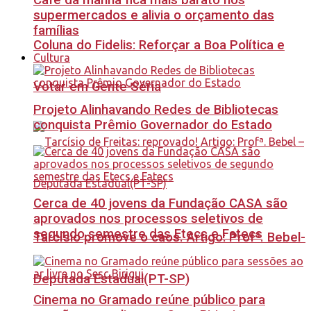
Café da manhã fica mais barato nos
supermercados e alivia o orçamento das
famílias
Coluna do Fidelis: Reforçar a Boa Política e
Cultura
Votar em Gente Séria
Projeto Alinhavando Redes de Bibliotecas
conquista Prêmio Governador do Estado
Cerca de 40 jovens da Fundação CASA são
aprovados nos processos seletivos de
segundo semestre das Etecs e Fatecs
Tarcísio promove o caos. Artigo: Profª. Bebel-
Deputada Estadual(PT-SP)
Cinema no Gramado reúne público para