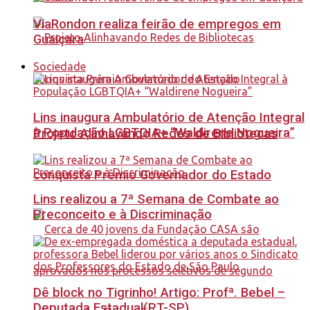
ViaRondon realiza feirão de empregos em
Guaiçara
Sociedade
Lins inaugura Ambulatório de Atenção Integral
à População LGBTQIA+ “Waldirene Nogueira”
Projeto Alinhavando Redes de Bibliotecas
conquista Prêmio Governador do Estado
Lins realizou a 7ª Semana de Combate ao
Preconceito e à Discriminação
Dê block no Tigrinho! Artigo: Profª. Bebel –
Deputada Estadual(PT-SP)