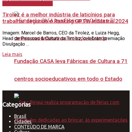
CONTEÚDO DE MARCA
Tirolez é a melhor indústria de laticínios para
trabalhar segundo o Ranking GPTW Indústria 2024
Imagem: Marcel de Barros, CEO da Tirolez, e Luiza Hegg,
Head de Pessoas & Cultura da Tirolez, celebram premiação
Divulgação ...
Leia mais
Fundação CASA leva Fábricas de Cultura a 71
centros socioeducativos em todo o Estado
Categorias
Brasil
Cidades
CONTEÚDO DE MARCA
Cultura