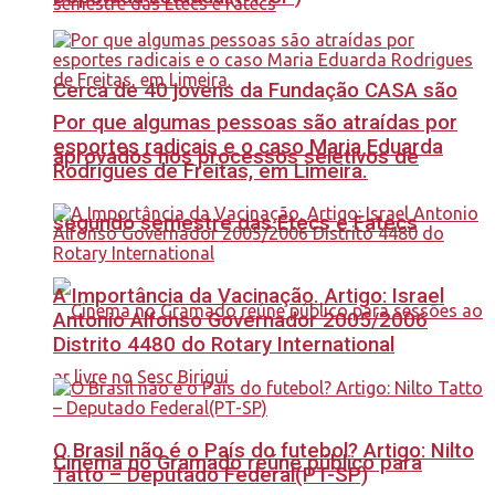
Cerca de 40 jovens da Fundação CASA são
Por que algumas pessoas são atraídas por
esportes radicais e o caso Maria Eduarda
aprovados nos processos seletivos de
Rodrigues de Freitas, em Limeira.
segundo semestre das Etecs e Fatecs
A Importância da Vacinação. Artigo: Israel
Antonio Alfonso Governador 2005/2006
Distrito 4480 do Rotary International
O Brasil não é o País do futebol? Artigo: Nilto
Cinema no Gramado reúne público para
Tatto – Deputado Federal(PT-SP)