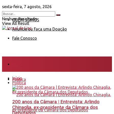
sexta-feira, 7 agosto, 2026
Nenhum Resultado
QUEM SOMOS
View All Result
Anuncie ou Faça uma Doação
Fale Conosco
Início
Início
Política
Política
200 anos da Câmara | Entrevista: Arlindo
Chinaglia, ex-presidente da Câmara dos
Deputados