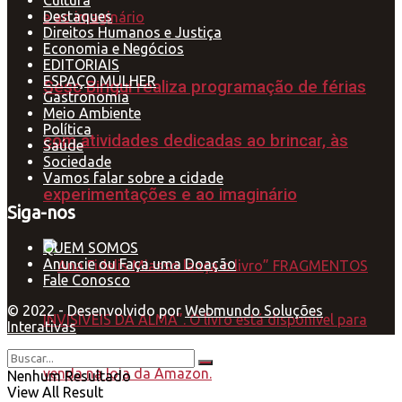
Destaques
Direitos Humanos e Justiça
Economia e Negócios
EDITORIAIS
ESPAÇO MULHER
Sesc Birigui realiza programação de férias
Gastronomia
Meio Ambiente
Política
com atividades dedicadas ao brincar, às
Saúde
Sociedade
Vamos falar sobre a cidade
experimentações e ao imaginário
Siga-nos
QUEM SOMOS
Anuncie ou Faça uma Doação
Fale Conosco
© 2022 - Desenvolvido por
Webmundo Soluções
Interativas
Nenhum Resultado
View All Result