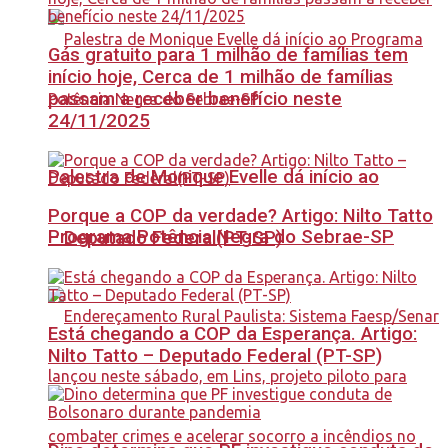
Gás gratuito para 1 milhão de famílias tem
início hoje, Cerca de 1 milhão de famílias
passam a receber benefício neste
24/11/2025
Palestra de Monique Evelle dá início ao
Porque a COP da verdade? Artigo: Nilto Tatto
Programa Potência Negra do Sebrae-SP
– Deputado Federal(PT-SP)
Está chegando a COP da Esperança. Artigo:
Nilto Tatto – Deputado Federal (PT-SP)