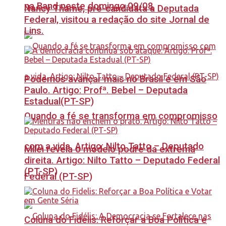
na Band neste domingo 09/08
Nancy Thame, pré-candidata a Deputada
Federal, visitou a redação do site Jornal de
Lins.
Podemos avançar mais no Brasil e em São
Paulo. Artigo: Profª. Bebel – Deputada
Estadual(PT-SP)
Quando a fé se transforma em compromisso
com a vida. Artigo: Nilto Tatto – Deputado
Milei revela o modelo podre da extrema
direita. Artigo: Nilto Tatto – Deputado Federal
(PT-SP)
Federal (PT-SP)
Coluna do Fidelis: Reforçar a Boa Política e