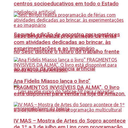
centros socioeducativos em todo o Estado
Segunda edição de encontro para gestores
Sesc Birigui realiza programação de férias
com atividades dedicadas ao brincar, às
experimentações e ao imaginário
no Sesc discute o futuro do trabalho frente
ao avanço da inteligência artificial
Ana Fidelis Miasso lança o livro”
FRAGMENTOS INVISÍVEIS DA ALMA”. O livro
está disponível para venda na loja da Amazon.
IV MAS – Mostra de Artes do Sopro acontece
de 1º a 3 de julho em Lins com programação