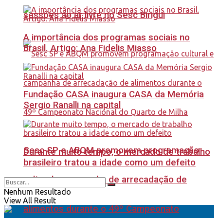
sessões ao ar livre no Sesc Birigui
A importância dos programas sociais no
Brasil. Artigo: Ana Fidelis Miasso
Fundação CASA inaugura CASA da Memória
Sergio Ranalli na capital
Sesc SP e ABQM promovem programação
Durante muito tempo, o mercado de trabalho
brasileiro tratou a idade como um defeito
cultural e campanha de arrecadação de
Nenhum Resultado
View All Result
alimentos durante o 49º Campeonato