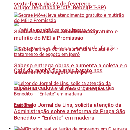
sexta-feira, dia 27 de fevereiro
Artigo: Deputada Profª. Bebel(PT-SP)
Sebrae Móvel leva atendimento gratuito e
mutirão do MEI a Promissão
Sabesp entrega obras e aumenta a coleta e o
Café da manhã fica mais barato nos
tratamento de esgoto em Iperó
supermercados e alivia o orçamento das
Leitor do Jornal de Lins, solicita atenção da
famílias
Administração sobre a reforma da Praça São
Benedito – “Enfeite” em madeira
Cultura