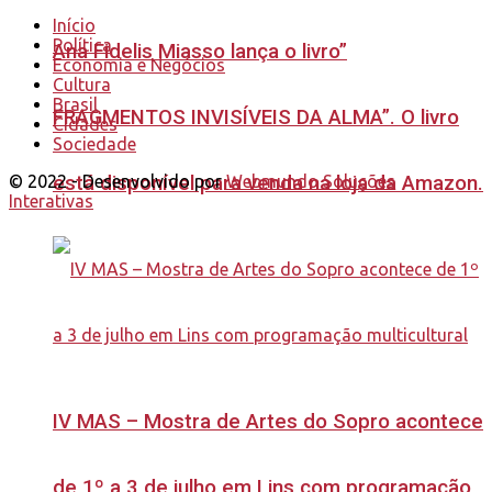
Início
Política
Ana Fidelis Miasso lança o livro”
Economia e Negócios
Cultura
Brasil
FRAGMENTOS INVISÍVEIS DA ALMA”. O livro
Cidades
Sociedade
está disponível para venda na loja da Amazon.
© 2022 - Desenvolvido por
Webmundo Soluções
Interativas
IV MAS – Mostra de Artes do Sopro acontece
de 1º a 3 de julho em Lins com programação