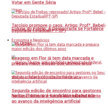
Votar em Gente Séria
Tarcísio promove o caos. Artigo: Profª. Bebel-
Coluna do Fidélis: A Democracia se Fortalece
Deputada Estadual(PT-SP)
Economia e Negócios
nas Urnas
Ceagesp em Flor já tem data marcada e
prepara maior edição dos últimos anos
Segunda edição de encontro para gestores
Nancy Thame, pré-candidata a Deputada
no Sesc discute o futuro do trabalho frente
ao avanço da inteligência artificial