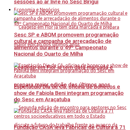
sessões ao ar livre no Sesc Birigui
Economia e Negócios
Sesc SP e ABQM promovem programação
cultural e campanha de arrecadação de
alimentos durante o 49º Campeonato
Nacional do Quarto de Milha
Ceagesp em Flor já tem data marcada e
prepara maior edição dos últimos anos
Espetáculo Dia de Cã, oficina de bonecos e
show de Fabiola Beni integram programação
do Sesc em Araçatuba
Fundação CASA leva Fábricas de Cultura a 71