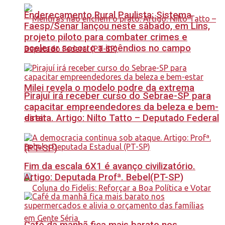
Endereçamento Rural Paulista: Sistema
Faesp/Senar lançou neste sábado, em Lins,
projeto piloto para combater crimes e
acelerar socorro a incêndios no campo
Milei revela o modelo podre da extrema
Pirajuí irá receber curso do Sebrae-SP para
capacitar empreendedores da beleza e bem-
estar
direita. Artigo: Nilto Tatto – Deputado Federal
(PT-SP)
Fim da escala 6X1 é avanço civilizatório.
Artigo: Deputada Profª. Bebel(PT-SP)