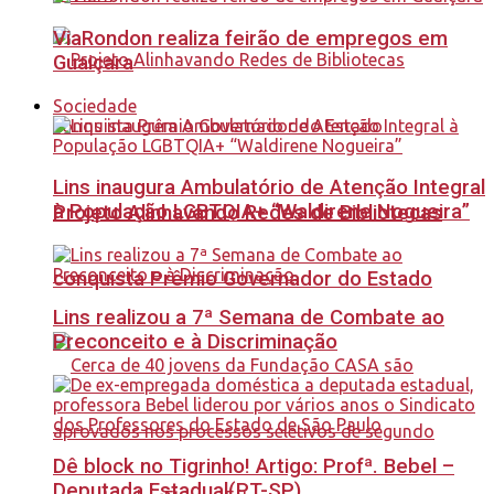
ViaRondon realiza feirão de empregos em
Guaiçara
Sociedade
Lins inaugura Ambulatório de Atenção Integral
à População LGBTQIA+ “Waldirene Nogueira”
Projeto Alinhavando Redes de Bibliotecas
conquista Prêmio Governador do Estado
Lins realizou a 7ª Semana de Combate ao
Preconceito e à Discriminação
Dê block no Tigrinho! Artigo: Profª. Bebel –
Deputada Estadual(PT-SP)