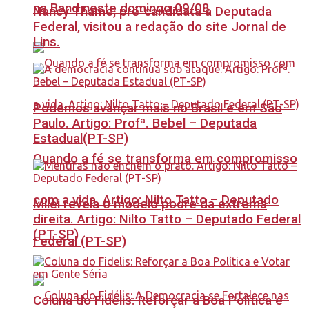
na Band neste domingo 09/08
Nancy Thame, pré-candidata a Deputada
Federal, visitou a redação do site Jornal de
Lins.
Podemos avançar mais no Brasil e em São
Paulo. Artigo: Profª. Bebel – Deputada
Estadual(PT-SP)
Quando a fé se transforma em compromisso
com a vida. Artigo: Nilto Tatto – Deputado
Milei revela o modelo podre da extrema
direita. Artigo: Nilto Tatto – Deputado Federal
(PT-SP)
Federal (PT-SP)
Coluna do Fidelis: Reforçar a Boa Política e