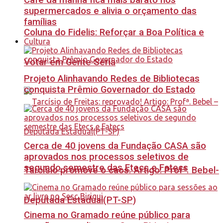
Café da manhã fica mais barato nos
supermercados e alivia o orçamento das
famílias
Coluna do Fidelis: Reforçar a Boa Política e
Cultura
Votar em Gente Séria
Projeto Alinhavando Redes de Bibliotecas
conquista Prêmio Governador do Estado
Cerca de 40 jovens da Fundação CASA são
aprovados nos processos seletivos de
segundo semestre das Etecs e Fatecs
Tarcísio promove o caos. Artigo: Profª. Bebel-
Deputada Estadual(PT-SP)
Cinema no Gramado reúne público para