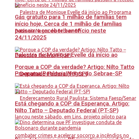
Gás gratuito para 1 milhão de famílias tem
início hoje, Cerca de 1 milhão de famílias
passam a receber benefício neste
24/11/2025
Palestra de Monique Evelle dá início ao
Porque a COP da verdade? Artigo: Nilto Tatto
Programa Potência Negra do Sebrae-SP
– Deputado Federal(PT-SP)
Está chegando a COP da Esperança. Artigo:
Nilto Tatto – Deputado Federal (PT-SP)