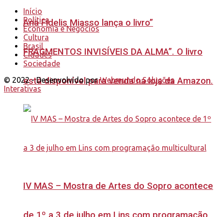
Início
Política
Ana Fidelis Miasso lança o livro”
Economia e Negócios
Cultura
Brasil
FRAGMENTOS INVISÍVEIS DA ALMA”. O livro
Cidades
Sociedade
está disponível para venda na loja da Amazon.
© 2022 - Desenvolvido por
Webmundo Soluções
Interativas
IV MAS – Mostra de Artes do Sopro acontece
de 1º a 3 de julho em Lins com programação