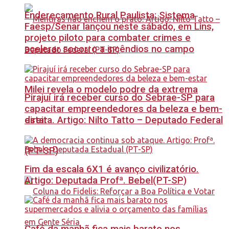
Endereçamento Rural Paulista: Sistema
Faesp/Senar lançou neste sábado, em Lins,
projeto piloto para combater crimes e
acelerar socorro a incêndios no campo
Milei revela o modelo podre da extrema
Pirajuí irá receber curso do Sebrae-SP para
capacitar empreendedores da beleza e bem-
estar
direita. Artigo: Nilto Tatto – Deputado Federal
(PT-SP)
Fim da escala 6X1 é avanço civilizatório.
Artigo: Deputada Profª. Bebel(PT-SP)