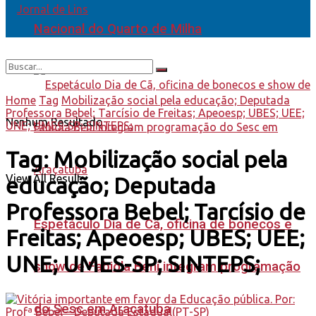
Nacional do Quarto de Milha
Home
Tag
Mobilização social pela educação; Deputada
Professora Bebel; Tarcísio de Freitas; Apeoesp; UBES; UEE;
Nenhum Resultado
UNE; UMES-SP; SINTEPS;
Tag:
Mobilização social pela
View All Result
educação; Deputada
Professora Bebel; Tarcísio de
Espetáculo Dia de Cã, oficina de bonecos e
Freitas; Apeoesp; UBES; UEE;
UNE; UMES-SP; SINTEPS;
show de Fabiola Beni integram programação
do Sesc em Araçatuba