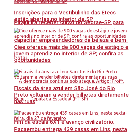
Inscrições para o Vestibulinho das Etecs
estão abertas no interior de SP
Pirajuí irá receber curso do Sebrae-SP para
capacitar empreendedores da beleza e bem-
Ciee oferece mais de 900 vagas de estágio e
jovem aprendiz no interior de SP; confira as
estar
oportunidades
Fiscais da área azul em São José do Rio
Preto voltaram a vender bilhetes diretamente
nas ruas
Fim da escala 6X1 é avanço civilizatório.
Pacaembu entrega 439 casas em Lins, nesta