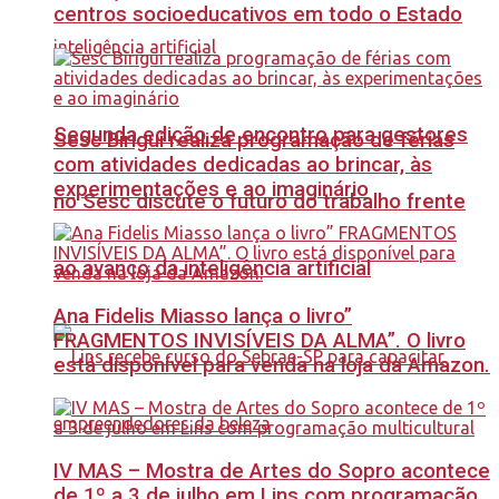
centros socioeducativos em todo o Estado
Segunda edição de encontro para gestores
Sesc Birigui realiza programação de férias
com atividades dedicadas ao brincar, às
experimentações e ao imaginário
no Sesc discute o futuro do trabalho frente
ao avanço da inteligência artificial
Ana Fidelis Miasso lança o livro”
FRAGMENTOS INVISÍVEIS DA ALMA”. O livro
está disponível para venda na loja da Amazon.
IV MAS – Mostra de Artes do Sopro acontece
de 1º a 3 de julho em Lins com programação