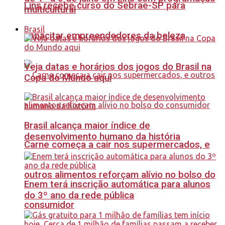
Lins recebe curso do Sebrae-SP para
multicultural
Brasil
capacitar empreendedores da beleza
Veja datas e horários dos jogos do Brasil na
Copa do Mundo aqui
Brasil alcança maior índice de
desenvolvimento humano da história
Carne começa a cair nos supermercados, e
outros alimentos reforçam alívio no bolso do
Enem terá inscrição automática para alunos
do 3º ano da rede pública
consumidor