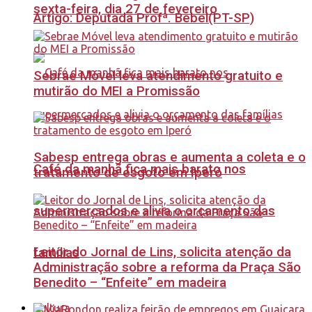
sexta-feira, dia 27 de fevereiro
Artigo: Deputada Profª. Bebel(PT-SP)
Sebrae Móvel leva atendimento gratuito e
mutirão do MEI a Promissão
Sabesp entrega obras e aumenta a coleta e o
Café da manhã fica mais barato nos
tratamento de esgoto em Iperó
supermercados e alivia o orçamento das
Leitor do Jornal de Lins, solicita atenção da
famílias
Administração sobre a reforma da Praça São
Benedito – “Enfeite” em madeira
Cultura