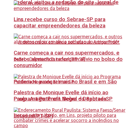
Federal, visitou a redação do site Jornal de
Lins recebe curso do Sebrae-SP para
Lins.
capacitar empreendedores da beleza
Carne começa a cair nos supermercados, e
outros alimentos reforçam alívio no bolso do
consumidor
Podemos avançar mais no Brasil e em São
Palestra de Monique Evelle dá início ao
Paulo. Artigo: Profª. Bebel – Deputada
Programa Potência Negra do Sebrae-SP
Estadual(PT-SP)