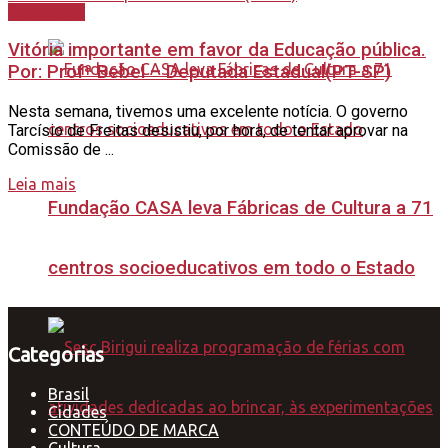
Destaques
Vitória importante em favor da Educação pública.
Por: Profª Bebel – Deputada Estadual(PT-SP)
Nesta semana, tivemos uma excelente notícia. O governo
Tarcísio de Freitas desistiu, por hora, de tentar aprovar na
Comissão de ...
Leia mais
Fundação CASA leva Fábricas de Cultura a 71
centros socioeducativos em todo o Estado
Categorias
Brasil
Cidades
CONTEÚDO DE MARCA
Cultura