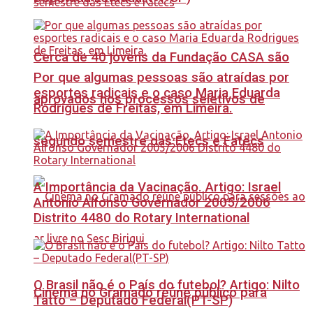
Cerca de 40 jovens da Fundação CASA são
Por que algumas pessoas são atraídas por
esportes radicais e o caso Maria Eduarda
aprovados nos processos seletivos de
Rodrigues de Freitas, em Limeira.
segundo semestre das Etecs e Fatecs
A Importância da Vacinação. Artigo: Israel
Antonio Alfonso Governador 2005/2006
Distrito 4480 do Rotary International
O Brasil não é o País do futebol? Artigo: Nilto
Cinema no Gramado reúne público para
Tatto – Deputado Federal(PT-SP)