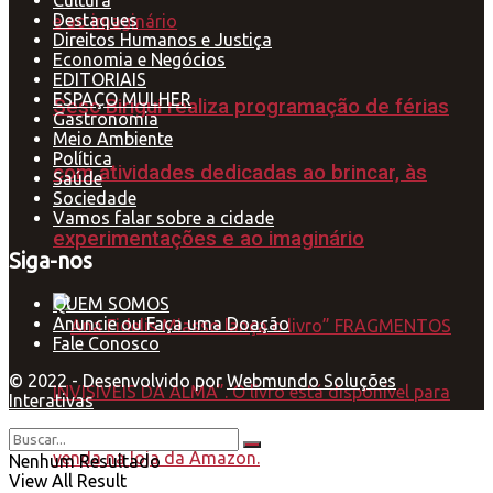
Destaques
Direitos Humanos e Justiça
Economia e Negócios
EDITORIAIS
ESPAÇO MULHER
Sesc Birigui realiza programação de férias
Gastronomia
Meio Ambiente
Política
com atividades dedicadas ao brincar, às
Saúde
Sociedade
Vamos falar sobre a cidade
experimentações e ao imaginário
Siga-nos
QUEM SOMOS
Anuncie ou Faça uma Doação
Fale Conosco
© 2022 - Desenvolvido por
Webmundo Soluções
Interativas
Nenhum Resultado
View All Result