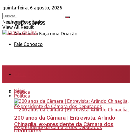
quinta-feira, 6 agosto, 2026
Nenhum Resultado
QUEM SOMOS
View All Result
Anuncie ou Faça uma Doação
Fale Conosco
Início
Início
Política
Política
200 anos da Câmara | Entrevista: Arlindo
Chinaglia, ex-presidente da Câmara dos
Deputados