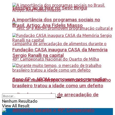
sessões ao ar livre no Sesc Birigui
A importância dos programas sociais no
Brasil. Artigo: Ana Fidelis Miasso
Fundação CASA inaugura CASA da Memória
Sergio Ranalli na capital
Sesc SP e ABQM promovem programação
Durante muito tempo, o mercado de trabalho
brasileiro tratou a idade como um defeito
cultural e campanha de arrecadação de
Nenhum Resultado
View All Result
alimentos durante o 49º Campeonato