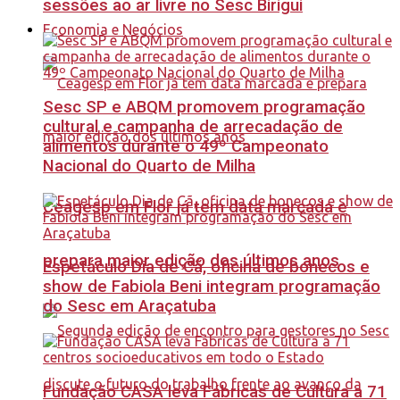
sessões ao ar livre no Sesc Birigui
Economia e Negócios
Sesc SP e ABQM promovem programação
cultural e campanha de arrecadação de
alimentos durante o 49º Campeonato
Nacional do Quarto de Milha
Ceagesp em Flor já tem data marcada e
prepara maior edição dos últimos anos
Espetáculo Dia de Cã, oficina de bonecos e
show de Fabiola Beni integram programação
do Sesc em Araçatuba
Fundação CASA leva Fábricas de Cultura a 71