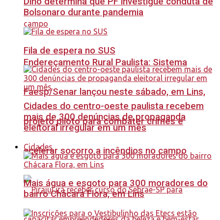
Dino determina que PF investigue conduta de
Bolsonaro durante pandemia
Fila de espera no SUS
Endereçamento Rural Paulista: Sistema
Faesp/Senar lançou neste sábado, em Lins,
Cidades do centro-oeste paulista recebem
mais de 300 denúncias de propaganda
projeto piloto para combater crimes e
eleitoral irregular em um mês
Cidades
acelerar socorro a incêndios no campo
Mais água e esgoto para 300 moradores do
bairro Chácara Flora, em Lins