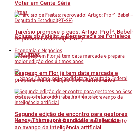
Votar em Gente Séria
Tarcísio promove o caos. Artigo: Profª. Bebel-
Coluna do Fidélis: A Democracia se Fortalece
Deputada Estadual(PT-SP)
Economia e Negócios
nas Urnas
Ceagesp em Flor já tem data marcada e
prepara maior edição dos últimos anos
Segunda edição de encontro para gestores
Nancy Thame, pré-candidata a Deputada
no Sesc discute o futuro do trabalho frente
ao avanço da inteligência artificial