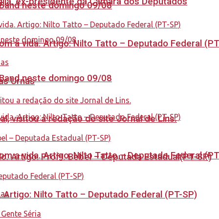
aglia, ex-presidente da Câmara dos Deputados
a Band neste domingo 09/08
 a vida. Artigo: Nilto Tatto – Deputado Federal (P
a Band neste domingo 09/08
nas Urnas
 visitou a redação do site Jornal de Lins.
 a vida. Artigo: Nilto Tatto – Deputado Federal (P
. Artigo: Profª. Bebel – Deputada Estadual(PT-SP)
. Artigo: Nilto Tatto – Deputado Federal (PT-SP)