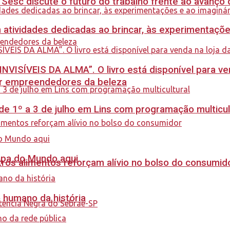
sc discute o futuro do trabalho frente ao avanço da 
m atividades dedicadas ao brincar, às experimentaçõe
INVISÍVEIS DA ALMA”. O livro está disponível para ve
ar empreendedores da beleza
e 1º a 3 de julho em Lins com programação multicul
Copa do Mundo aqui
ros alimentos reforçam alívio no bolso do consumid
o humano da história