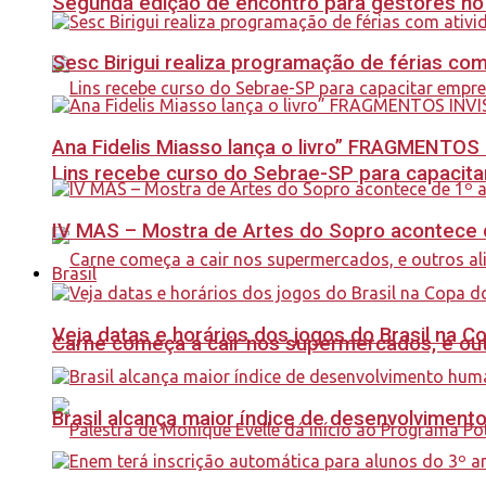
Segunda edição de encontro para gestores no Se
Sesc Birigui realiza programação de férias co
Ana Fidelis Miasso lança o livro” FRAGMENTOS 
Lins recebe curso do Sebrae-SP para capacit
IV MAS – Mostra de Artes do Sopro acontece d
Brasil
Veja datas e horários dos jogos do Brasil na 
Carne começa a cair nos supermercados, e out
Brasil alcança maior índice de desenvolviment