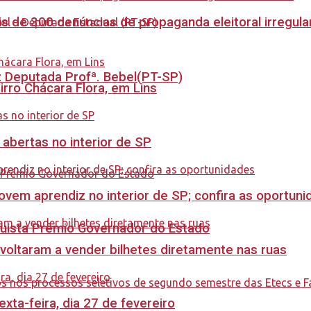
s de 300 denúncias de propaganda eleitoral irregu
o: Deputada Profª. Bebel(PT-SP)
rro Chácara Flora, em Lins
 abertas no interior de SP
ovem aprendiz no interior de SP; confira as oportun
quista Prêmio Governador do Estado
 voltaram a vender bilhetes diretamente nas ruas
ta-feira, dia 27 de fevereiro