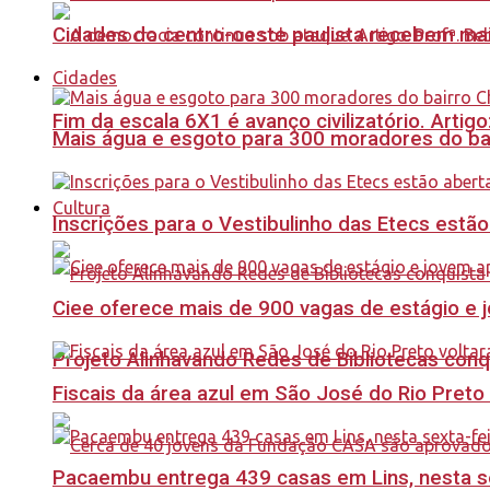
Cidades do centro-oeste paulista recebem mai
Cidades
Fim da escala 6X1 é avanço civilizatório. Artig
Mais água e esgoto para 300 moradores do bai
Cultura
Inscrições para o Vestibulinho das Etecs estão
Ciee oferece mais de 900 vagas de estágio e j
Projeto Alinhavando Redes de Bibliotecas con
Fiscais da área azul em São José do Rio Preto
Pacaembu entrega 439 casas em Lins, nesta sex