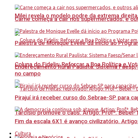
Milei revela o modelo podre da extrema direita
Carne começa a cair nos supermercados, e out
Palestra de Monique Evelle dá início ao Prog
Coluna do Fidelis: Reforçar a Boa Política e Vo
Endereçamento Rural Paulista: Sistema Faesp/S
no campo
Pirajuí irá receber curso do Sebrae-SP para 
Tarcísio promove o caos. Artigo: Profª. Bebel
Fim da escala 6X1 é avanço civilizatório. Artig
Cultura
Economia e Negócios