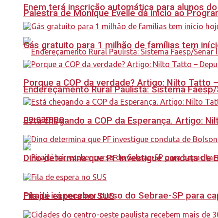
Enem terá inscrição automática para alunos do
Palestra de Monique Evelle dá início ao Prog
Gás gratuito para 1 milhão de famílias tem iní
Porque a COP da verdade? Artigo: Nilto Tatto
Endereçamento Rural Paulista: Sistema Faesp/S
no campo
Está chegando a COP da Esperança. Artigo: Nil
Dino determina que PF investigue conduta de 
Pirajuí irá receber curso do Sebrae-SP para 
Fila de espera no SUS