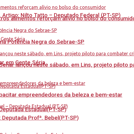
. Artigo: Nilto Tatto – Deputado Federal (PT-SP)
ros alimentos reforçam alívio no bolso do consumid
rama Potência Negra do Sebrae-SP
tar em Gente Séria
enar lançou neste sábado, em Lins, projeto piloto p
capacitar empreendedores da beleza e bem-estar
- Deputada Estadual(PT-SP)
o: Deputada Profª. Bebel(PT-SP)