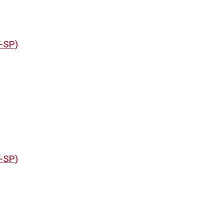
T-SP)
T-SP)