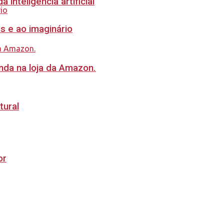
inteligência artificial
s e ao imaginário
nda na loja da Amazon.
tural
or