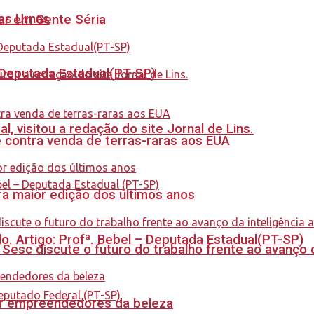
nas Urnas
tar em Gente Séria
- Deputada Estadual(PT-SP)
 visitou a redação do site Jornal de Lins.
 contra venda de terras-raras aos EUA
a maior edição dos últimos anos
. Artigo: Profª. Bebel – Deputada Estadual(PT-SP)
sc discute o futuro do trabalho frente ao avanço da 
ar empreendedores da beleza