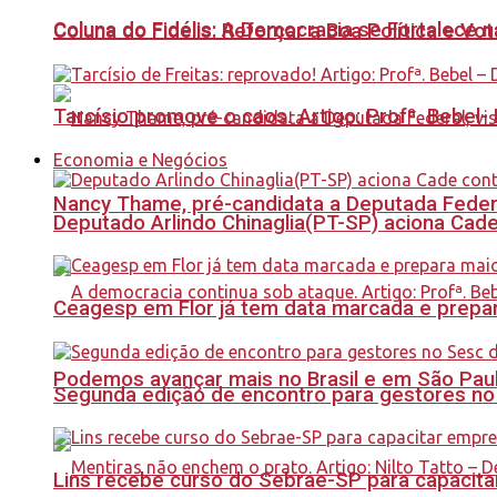
Coluna do Fidélis: A Democracia se Fortalece 
Coluna do Fidelis: Reforçar a Boa Política e Vo
Tarcísio promove o caos. Artigo: Profª. Bebel
Economia e Negócios
Nancy Thame, pré-candidata a Deputada Federal,
Deputado Arlindo Chinaglia(PT-SP) aciona Cade
Ceagesp em Flor já tem data marcada e prepar
Podemos avançar mais no Brasil e em São Paulo
Segunda edição de encontro para gestores no Se
Lins recebe curso do Sebrae-SP para capacit