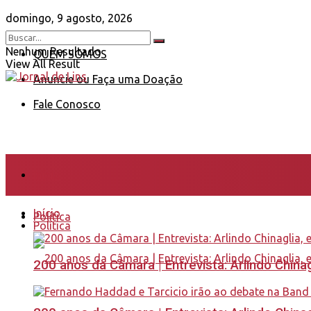
domingo, 9 agosto, 2026
Nenhum Resultado
QUEM SOMOS
View All Result
Anuncie ou Faça uma Doação
Fale Conosco
Início
Início
Política
Política
200 anos da Câmara | Entrevista: Arlindo Chin