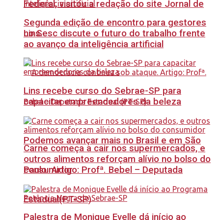
Federal, visitou a redação do site Jornal de
Segunda edição de encontro para gestores
no Sesc discute o futuro do trabalho frente
Lins.
ao avanço da inteligência artificial
Lins recebe curso do Sebrae-SP para
capacitar empreendedores da beleza
Podemos avançar mais no Brasil e em São
Carne começa a cair nos supermercados, e
outros alimentos reforçam alívio no bolso do
Paulo. Artigo: Profª. Bebel – Deputada
consumidor
Estadual(PT-SP)
Palestra de Monique Evelle dá início ao