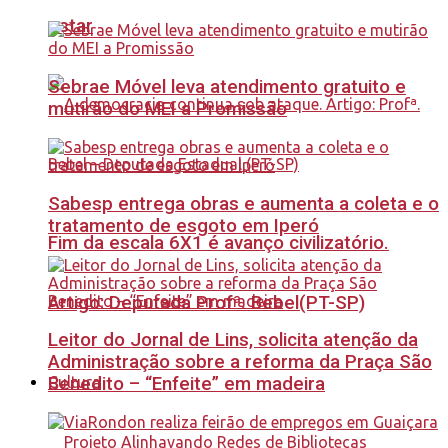
estar
Sebrae Móvel leva atendimento gratuito e
mutirão do MEI a Promissão
Sabesp entrega obras e aumenta a coleta e o
tratamento de esgoto em Iperó
Fim da escala 6X1 é avanço civilizatório.
Artigo: Deputada Profª. Bebel(PT-SP)
Leitor do Jornal de Lins, solicita atenção da
Administração sobre a reforma da Praça São
Benedito – “Enfeite” em madeira
Cultura