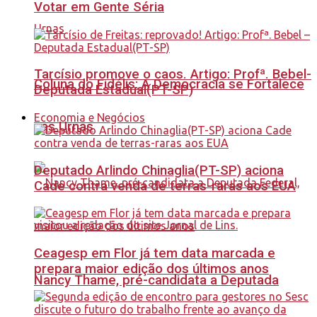
Votar em Gente Séria
Tarcísio promove o caos. Artigo: Profª. Bebel-
Coluna do Fidélis: A Democracia se Fortalece
Deputada Estadual(PT-SP)
Economia e Negócios
nas Urnas
Deputado Arlindo Chinaglia(PT-SP) aciona
Cade contra venda de terras-raras aos EUA
Ceagesp em Flor já tem data marcada e
prepara maior edição dos últimos anos
Nancy Thame, pré-candidata a Deputada