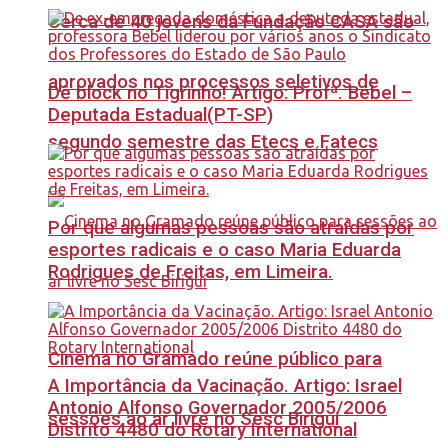
Cerca de 40 jovens da Fundação CASA são
aprovados nos processos seletivos de
Dê block no Tigrinho! Artigo: Profª. Bebel –
Deputada Estadual(PT-SP)
segundo semestre das Etecs e Fatecs
Por que algumas pessoas são atraídas por
esportes radicais e o caso Maria Eduarda
Rodrigues de Freitas, em Limeira.
Cinema no Gramado reúne público para
A Importância da Vacinação. Artigo: Israel
Antonio Alfonso Governador 2005/2006
sessões ao ar livre no Sesc Birigui
Distrito 4480 do Rotary International