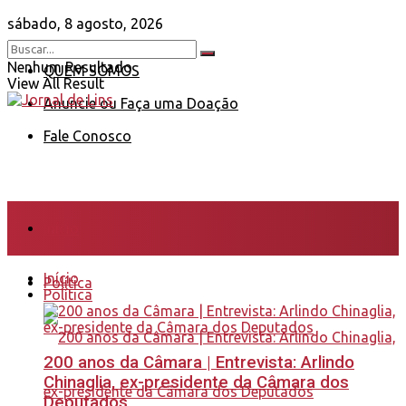
sábado, 8 agosto, 2026
Nenhum Resultado
QUEM SOMOS
View All Result
Anuncie ou Faça uma Doação
Fale Conosco
Início
Início
Política
Política
200 anos da Câmara | Entrevista: Arlindo
Chinaglia, ex-presidente da Câmara dos
Deputados