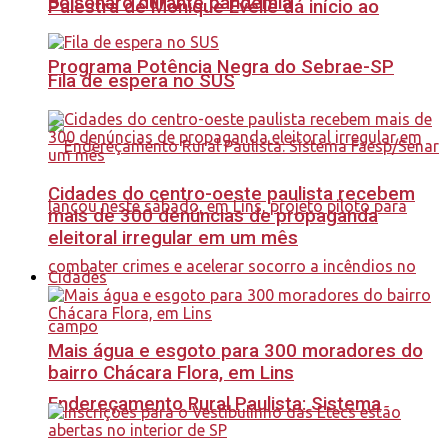
Bolsonaro durante pandemia
Palestra de Monique Evelle dá início ao
Programa Potência Negra do Sebrae-SP
Fila de espera no SUS
Cidades do centro-oeste paulista recebem
mais de 300 denúncias de propaganda
eleitoral irregular em um mês
Cidades
Mais água e esgoto para 300 moradores do
bairro Chácara Flora, em Lins
Endereçamento Rural Paulista: Sistema