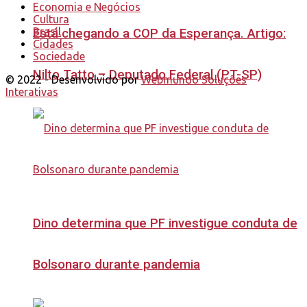
Economia e Negócios
Cultura
Brasil
Está chegando a COP da Esperança. Artigo:
Cidades
Sociedade
Nilto Tatto – Deputado Federal (PT-SP)
© 2022 - Desenvolvido por
Webmundo Soluções
Interativas
Dino determina que PF investigue conduta de
Bolsonaro durante pandemia