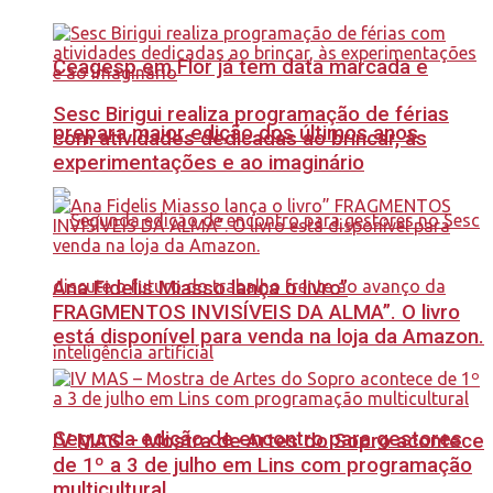
Ceagesp em Flor já tem data marcada e
Sesc Birigui realiza programação de férias
prepara maior edição dos últimos anos
com atividades dedicadas ao brincar, às
experimentações e ao imaginário
Ana Fidelis Miasso lança o livro”
FRAGMENTOS INVISÍVEIS DA ALMA”. O livro
está disponível para venda na loja da Amazon.
Segunda edição de encontro para gestores
IV MAS – Mostra de Artes do Sopro acontece
de 1º a 3 de julho em Lins com programação
multicultural