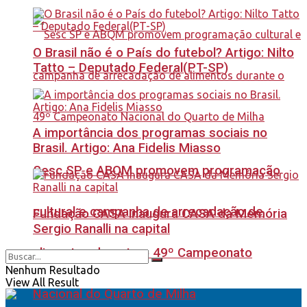
O Brasil não é o País do futebol? Artigo: Nilto
Tatto – Deputado Federal(PT-SP)
A importância dos programas sociais no
Brasil. Artigo: Ana Fidelis Miasso
Sesc SP e ABQM promovem programação
cultural e campanha de arrecadação de
Fundação CASA inaugura CASA da Memória
Sergio Ranalli na capital
alimentos durante o 49º Campeonato
Nenhum Resultado
View All Result
Nacional do Quarto de Milha