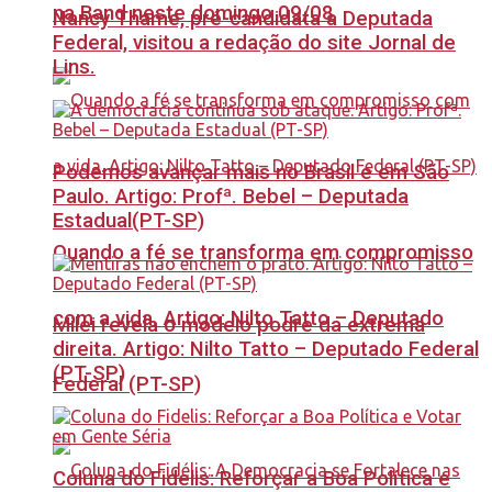
na Band neste domingo 09/08
Nancy Thame, pré-candidata a Deputada
Federal, visitou a redação do site Jornal de
Lins.
Podemos avançar mais no Brasil e em São
Paulo. Artigo: Profª. Bebel – Deputada
Estadual(PT-SP)
Quando a fé se transforma em compromisso
com a vida. Artigo: Nilto Tatto – Deputado
Milei revela o modelo podre da extrema
direita. Artigo: Nilto Tatto – Deputado Federal
(PT-SP)
Federal (PT-SP)
Coluna do Fidelis: Reforçar a Boa Política e