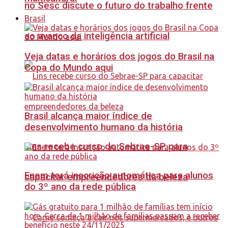
no Sesc discute o futuro do trabalho frente
Brasil
ao avanço da inteligência artificial
Veja datas e horários dos jogos do Brasil na
Copa do Mundo aqui
Brasil alcança maior índice de
desenvolvimento humano da história
Lins recebe curso do Sebrae-SP para
Enem terá inscrição automática para alunos
capacitar empreendedores da beleza
do 3º ano da rede pública