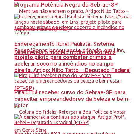
Programa Potência Negra do Sebrae-SP
Endereçamento Rural Paulista: Sistema
Faesp/Senar lançou neste sábado, em Lins,
Milei revela o modelo podre da extrema
projeto piloto para combater crimes e
acelerar socorro a incêndios no campo
direita. Artigo: Nilto Tatto – Deputado Federal
(PT-SP)
Pirajuí irá receber curso do Sebrae-SP para
capacitar empreendedores da beleza e bem-
estar