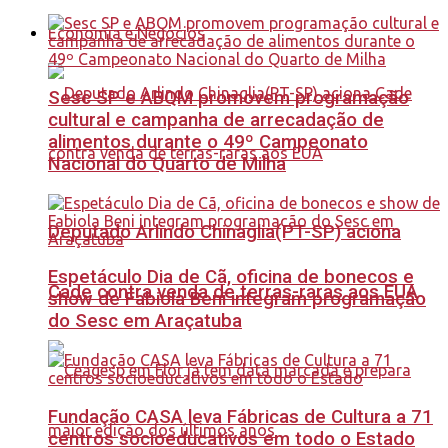
Economia e Negócios
Sesc SP e ABQM promovem programação
cultural e campanha de arrecadação de
alimentos durante o 49º Campeonato
Nacional do Quarto de Milha
Deputado Arlindo Chinaglia(PT-SP) aciona
Espetáculo Dia de Cã, oficina de bonecos e
Cade contra venda de terras-raras aos EUA
show de Fabiola Beni integram programação
do Sesc em Araçatuba
Fundação CASA leva Fábricas de Cultura a 71
centros socioeducativos em todo o Estado