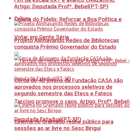
Fim da escala 6X1 é avanço civilizatório.
Artigo: Deputada Profª. Bebel(PT-SP)
Cultura
Coluna do Fidelis: Reforçar a Boa Política e
Votar em Gente Séria
Projeto Alinhavando Redes de Bibliotecas
conquista Prêmio Governador do Estado
Cerca de 40 jovens da Fundação CASA são
aprovados nos processos seletivos de
segundo semestre das Etecs e Fatecs
Tarcísio promove o caos. Artigo: Profª. Bebel-
Deputada Estadual(PT-SP)
Cinema no Gramado reúne público para
sessões ao ar livre no Sesc Birigui