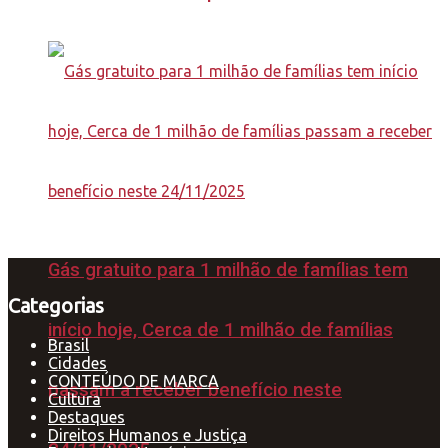
Gás gratuito para 1 milhão de famílias tem
Categorias
início hoje, Cerca de 1 milhão de famílias
Brasil
Cidades
CONTEÚDO DE MARCA
passam a receber benefício neste
Cultura
Destaques
Direitos Humanos e Justiça