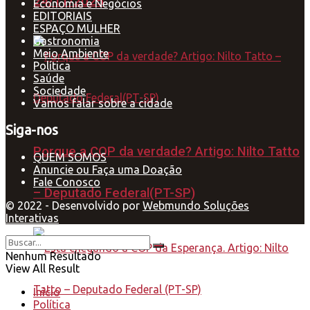
24/11/2025
Economia e Negócios
EDITORIAIS
ESPAÇO MULHER
Gastronomia
Meio Ambiente
Política
Saúde
Sociedade
Vamos falar sobre a cidade
Siga-nos
Porque a COP da verdade? Artigo: Nilto Tatto
QUEM SOMOS
Anuncie ou Faça uma Doação
Fale Conosco
– Deputado Federal(PT-SP)
© 2022 - Desenvolvido por
Webmundo Soluções
Interativas
Nenhum Resultado
View All Result
Início
Política