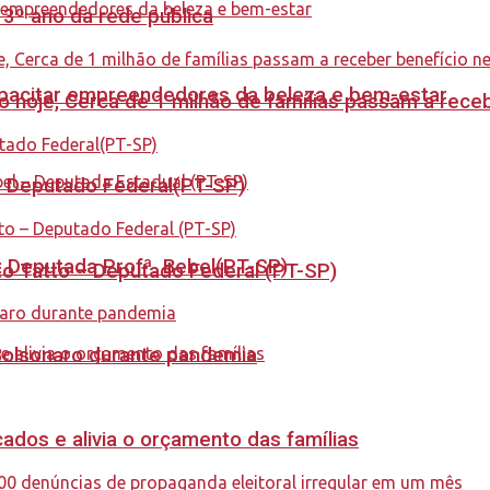
 3º ano da rede pública
capacitar empreendedores da beleza e bem-estar
cio hoje, Cerca de 1 milhão de famílias passam a rec
 – Deputado Federal(PT-SP)
o: Deputada Profª. Bebel(PT-SP)
to Tatto – Deputado Federal (PT-SP)
Bolsonaro durante pandemia
dos e alivia o orçamento das famílias