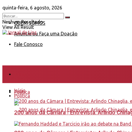
quinta-feira, 6 agosto, 2026
Nenhum Resultado
QUEM SOMOS
View All Result
Anuncie ou Faça uma Doação
Fale Conosco
Início
Início
Política
Política
200 anos da Câmara | Entrevista: Arlindo Chin