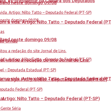
aglia, ex-presidente da Câmara dos Deputados
a Band neste domingo 09/08
 a vida. Artigo: Nilto Tatto – Deputado Federal (P
a Band neste domingo 09/08
nas Urnas
 visitou a redação do site Jornal de Lins.
 a vida. Artigo: Nilto Tatto – Deputado Federal (P
. Artigo: Profª. Bebel – Deputada Estadual(PT-SP)
. Artigo: Nilto Tatto – Deputado Federal (PT-SP)