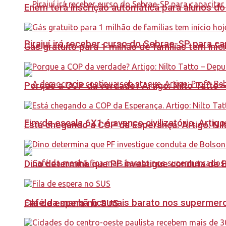
Enem terá inscrição automática para alunos do
Pirajuí irá receber curso do Sebrae-SP para 
Gás gratuito para 1 milhão de famílias tem iní
Porque a COP da verdade? Artigo: Nilto Tatto
Fim da escala 6X1 é avanço civilizatório. Artig
Está chegando a COP da Esperança. Artigo: Nil
Dino determina que PF investigue conduta de 
Café da manhã fica mais barato nos supermerca
Fila de espera no SUS