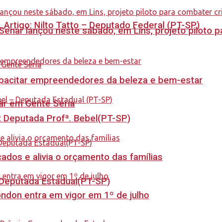
. Artigo: Nilto Tatto – Deputado Federal (PT-SP)
enar lançou neste sábado, em Lins, projeto piloto p
capacitar empreendedores da beleza e bem-estar
tar em Gente Séria
o: Deputada Profª. Bebel(PT-SP)
dos e alivia o orçamento das famílias
- Deputada Estadual(PT-SP)
ndon entra em vigor em 1º de julho