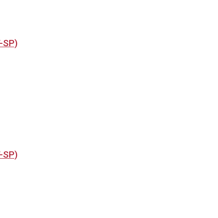
T-SP)
T-SP)