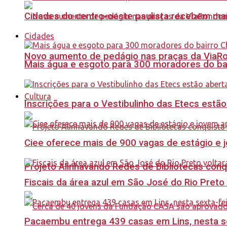
Cidades do centro-oeste paulista recebem mai
Cidades
Novo aumento de pedágio nas praças da ViaRo
Mais água e esgoto para 300 moradores do bai
Cultura
Inscrições para o Vestibulinho das Etecs estão
Ciee oferece mais de 900 vagas de estágio e j
Projeto Alinhavando Redes de Bibliotecas con
Fiscais da área azul em São José do Rio Preto
Pacaembu entrega 439 casas em Lins, nesta sex