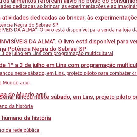
ros alimentos reforçam alívio no bolso do consumid
m atividades dedicadas ao brincar, às experimentaçõe
INVISÍVEIS DA ALMA”. O livro está disponível para ve
rama Potência Negra do Sebrae-SP
e 1º a 3 de julho em Lins com programação multicul
Copa do Mundo aqui
enar lançou neste sábado, em Lins, projeto piloto p
o humano da história