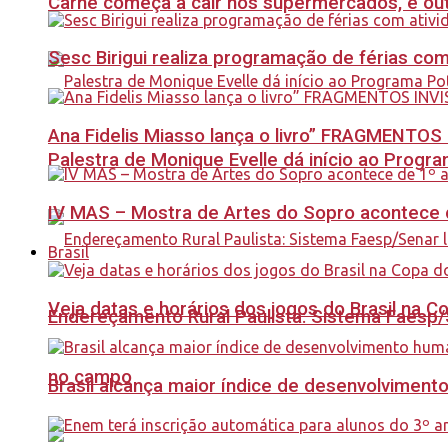
Carne começa a cair nos supermercados, e out
Sesc Birigui realiza programação de férias co
Ana Fidelis Miasso lança o livro” FRAGMENTOS 
Palestra de Monique Evelle dá início ao Prog
IV MAS – Mostra de Artes do Sopro acontece d
Brasil
Veja datas e horários dos jogos do Brasil na 
Endereçamento Rural Paulista: Sistema Faesp/S
no campo
Brasil alcança maior índice de desenvolviment