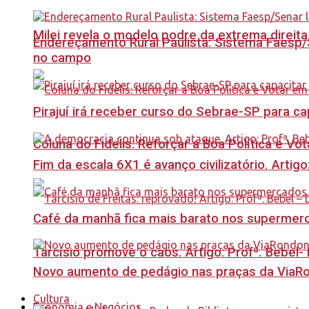
Milei revela o modelo podre da extrema direita
Endereçamento Rural Paulista: Sistema Faesp/S
no campo
Pirajuí irá receber curso do Sebrae-SP para 
Coluna do Fidelis: Reforçar a Boa Política e Vo
Fim da escala 6X1 é avanço civilizatório. Artig
Café da manhã fica mais barato nos supermerca
Tarcísio promove o caos. Artigo: Profª. Bebel
Novo aumento de pedágio nas praças da ViaRo
Cultura
Economia e Negócios