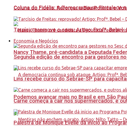
Coluna do Fidélis: A Democracia se Fortalece 
Coluna do Fidelis: Reforçar a Boa Política e Vo
Tarcísio promove o caos. Artigo: Profª. Bebel
Economia e Negócios
Nancy Thame, pré-candidata a Deputada Federal,
Segunda edição de encontro para gestores no Se
Lins recebe curso do Sebrae-SP para capacit
Podemos avançar mais no Brasil e em São Paulo
Carne começa a cair nos supermercados, e out
Palestra de Monique Evelle dá início ao Prog