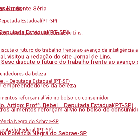
nas Urnas
tar em Gente Séria
- Deputada Estadual(PT-SP)
 visitou a redação do site Jornal de Lins.
sc discute o futuro do trabalho frente ao avanço da 
ar empreendedores da beleza
. Artigo: Profª. Bebel – Deputada Estadual(PT-SP)
ros alimentos reforçam alívio no bolso do consumid
rama Potência Negra do Sebrae-SP