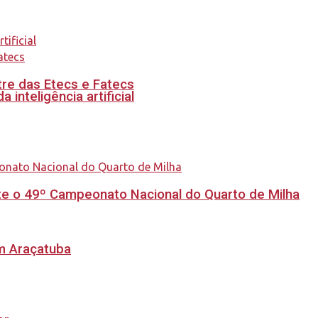
re das Etecs e Fatecs
inteligência artificial
e o 49º Campeonato Nacional do Quarto de Milha
em Araçatuba