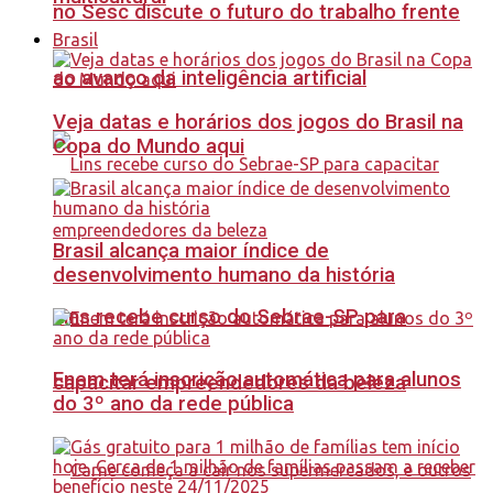
no Sesc discute o futuro do trabalho frente
Brasil
ao avanço da inteligência artificial
Veja datas e horários dos jogos do Brasil na
Copa do Mundo aqui
Brasil alcança maior índice de
desenvolvimento humano da história
Lins recebe curso do Sebrae-SP para
Enem terá inscrição automática para alunos
capacitar empreendedores da beleza
do 3º ano da rede pública