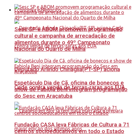
Economia e Negócios
Sesc SP e ABQM promovem programação
cultural e campanha de arrecadação de
alimentos durante o 49º Campeonato
Nacional do Quarto de Milha
Deputado Arlindo Chinaglia(PT-SP) aciona
Espetáculo Dia de Cã, oficina de bonecos e
Cade contra venda de terras-raras aos EUA
show de Fabiola Beni integram programação
do Sesc em Araçatuba
Fundação CASA leva Fábricas de Cultura a 71
centros socioeducativos em todo o Estado