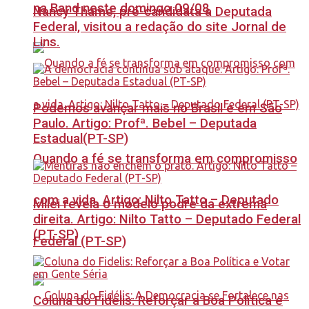
na Band neste domingo 09/08
Nancy Thame, pré-candidata a Deputada
Federal, visitou a redação do site Jornal de
Lins.
Podemos avançar mais no Brasil e em São
Paulo. Artigo: Profª. Bebel – Deputada
Estadual(PT-SP)
Quando a fé se transforma em compromisso
com a vida. Artigo: Nilto Tatto – Deputado
Milei revela o modelo podre da extrema
direita. Artigo: Nilto Tatto – Deputado Federal
(PT-SP)
Federal (PT-SP)
Coluna do Fidelis: Reforçar a Boa Política e