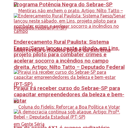
Programa Potência Negra do Sebrae-SP
Endereçamento Rural Paulista: Sistema
Faesp/Senar lançou neste sábado, em Lins,
Milei revela o modelo podre da extrema
projeto piloto para combater crimes e
acelerar socorro a incêndios no campo
direita. Artigo: Nilto Tatto – Deputado Federal
(PT-SP)
Pirajuí irá receber curso do Sebrae-SP para
capacitar empreendedores da beleza e bem-
estar