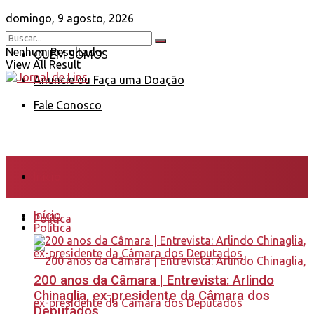
domingo, 9 agosto, 2026
Nenhum Resultado
QUEM SOMOS
View All Result
Anuncie ou Faça uma Doação
Fale Conosco
Início
Início
Política
Política
200 anos da Câmara | Entrevista: Arlindo
Chinaglia, ex-presidente da Câmara dos
Deputados