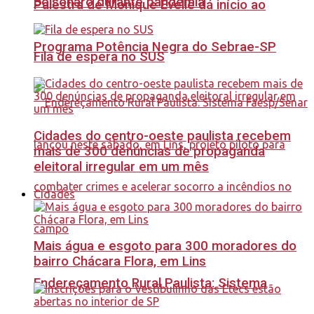
Bolsonaro durante pandemia
Palestra de Monique Evelle dá início ao
Programa Potência Negra do Sebrae-SP
Fila de espera no SUS
Cidades do centro-oeste paulista recebem
mais de 300 denúncias de propaganda
eleitoral irregular em um mês
Cidades
Mais água e esgoto para 300 moradores do
bairro Chácara Flora, em Lins
Endereçamento Rural Paulista: Sistema