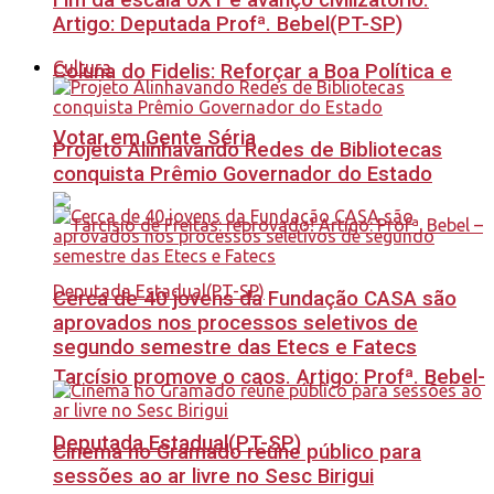
Fim da escala 6X1 é avanço civilizatório.
Artigo: Deputada Profª. Bebel(PT-SP)
Cultura
Coluna do Fidelis: Reforçar a Boa Política e
Votar em Gente Séria
Projeto Alinhavando Redes de Bibliotecas
conquista Prêmio Governador do Estado
Cerca de 40 jovens da Fundação CASA são
aprovados nos processos seletivos de
segundo semestre das Etecs e Fatecs
Tarcísio promove o caos. Artigo: Profª. Bebel-
Deputada Estadual(PT-SP)
Cinema no Gramado reúne público para
sessões ao ar livre no Sesc Birigui