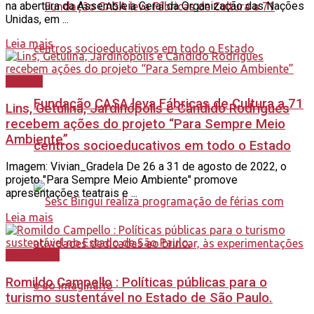
na abertura da Assembleia Geral da Organização das Nações
Unidas, em ...
Leia mais
Cultura
Fundação CASA leva Fábricas de Cultura a 71
Lins, Getulina, Jardinópolis e Cândido Rodrigues
recebem ações do projeto “Para Sempre Meio
Ambiente”
centros socioeducativos em todo o Estado
Imagem: Vivian_Gradela De 26 a 31 de agosto de 2022, o
projeto "Para Sempre Meio Ambiente" promove
apresentações teatrais e ...
Leia mais
Destaques
Romildo Campello : Políticas públicas para o
turismo sustentável no Estado de São Paulo.