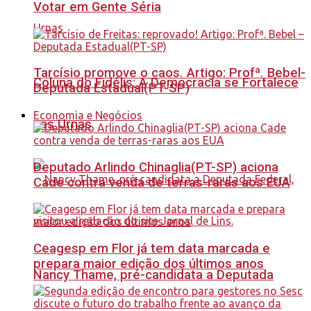
Votar em Gente Séria
Tarcísio promove o caos. Artigo: Profª. Bebel-
Coluna do Fidélis: A Democracia se Fortalece
Deputada Estadual(PT-SP)
Economia e Negócios
nas Urnas
Deputado Arlindo Chinaglia(PT-SP) aciona
Cade contra venda de terras-raras aos EUA
Ceagesp em Flor já tem data marcada e
prepara maior edição dos últimos anos
Nancy Thame, pré-candidata a Deputada