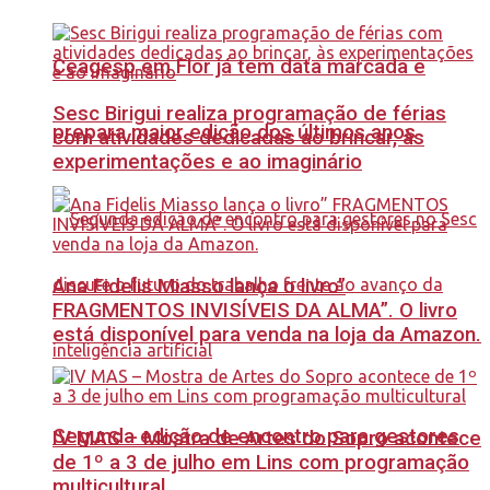
Ceagesp em Flor já tem data marcada e
Sesc Birigui realiza programação de férias
prepara maior edição dos últimos anos
com atividades dedicadas ao brincar, às
experimentações e ao imaginário
Ana Fidelis Miasso lança o livro”
FRAGMENTOS INVISÍVEIS DA ALMA”. O livro
está disponível para venda na loja da Amazon.
Segunda edição de encontro para gestores
IV MAS – Mostra de Artes do Sopro acontece
de 1º a 3 de julho em Lins com programação
multicultural