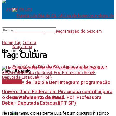
Home
Tag
Cultura
Nenhum Resultado
Tag:
Cultura
Espetáculo Dia de Cã, oficina de bonecos e
View All Result
Destaques
show de Fabiola Beni integram programação
Universidade Federal em Piracicaba contribui para
o desenvolvimento do Brasil. Por: Professora
do Sesc em Araçatuba
Bebel- Deputada Estadual(PT-SP)
Nesta semana, o presidente Lula fez um discurso histórico