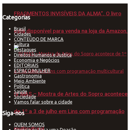
FRAGMENTOS INVISÍVEIS DA ALMA”. O livro
Categorias
Brasil
está disponível para venda na loja da Amazon.
Cidades
CONTEÚDO DE MARCA
Cultura
Destaques
Direitos Humanos e Justiça
Economia e Negócios
EDITORIAIS
ESPAÇO MULHER
Gastronomia
Meio Ambiente
Política
Saúde
IV MAS – Mostra de Artes do Sopro acontece
Sociedade
Vamos falar sobre a cidade
de 1º a 3 de julho em Lins com programação
Siga-nos
QUEM SOMOS
multicultural
Anuncie ou Faça uma Doação