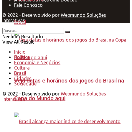
Fale Conosco
© 2022 - Desenvolvido por
Webmundo Soluções
Interativas
Brasil
Nenhum Resultado
View All Result
Início
Política
Economia e Negócios
Cultura
Brasil
Cidades
Veja datas e horários dos jogos do Brasil na
Sociedade
© 2022 - Desenvolvido por
Webmundo Soluções
Copa do Mundo aqui
Interativas