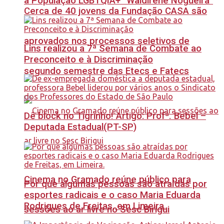
à População LGBTQIA+ “Waldirene Nogueira”
Cerca de 40 jovens da Fundação CASA são
aprovados nos processos seletivos de
Lins realizou a 7ª Semana de Combate ao
Preconceito e à Discriminação
segundo semestre das Etecs e Fatecs
Dê block no Tigrinho! Artigo: Profª. Bebel –
Deputada Estadual(PT-SP)
Cinema no Gramado reúne público para
Por que algumas pessoas são atraídas por
esportes radicais e o caso Maria Eduarda
Rodrigues de Freitas, em Limeira.
sessões ao ar livre no Sesc Birigui