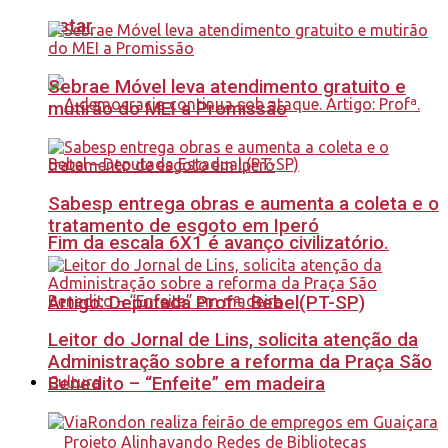
estar
Sebrae Móvel leva atendimento gratuito e
mutirão do MEI a Promissão
Sabesp entrega obras e aumenta a coleta e o
tratamento de esgoto em Iperó
Fim da escala 6X1 é avanço civilizatório.
Artigo: Deputada Profª. Bebel(PT-SP)
Leitor do Jornal de Lins, solicita atenção da
Administração sobre a reforma da Praça São
Benedito – “Enfeite” em madeira
Cultura