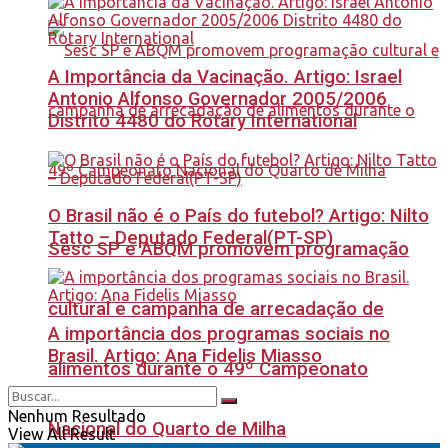
A Importância da Vacinação. Artigo: Israel
Antonio Alfonso Governador 2005/2006
Distrito 4480 do Rotary International
O Brasil não é o País do futebol? Artigo: Nilto
Tatto – Deputado Federal(PT-SP)
Sesc SP e ABQM promovem programação
cultural e campanha de arrecadação de
A importância dos programas sociais no
Brasil. Artigo: Ana Fidelis Miasso
alimentos durante o 49º Campeonato
Nenhum Resultado
Nacional do Quarto de Milha
View All Result