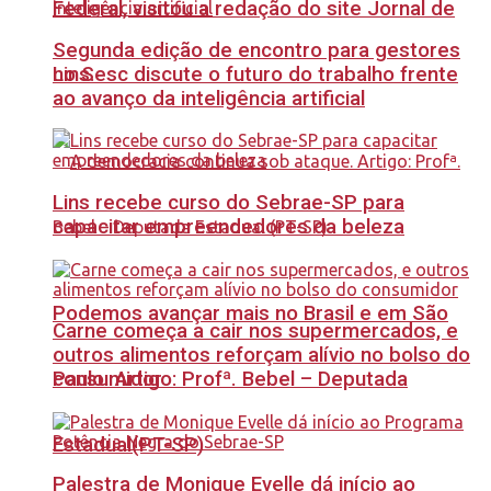
Federal, visitou a redação do site Jornal de
Segunda edição de encontro para gestores
no Sesc discute o futuro do trabalho frente
Lins.
ao avanço da inteligência artificial
Lins recebe curso do Sebrae-SP para
capacitar empreendedores da beleza
Podemos avançar mais no Brasil e em São
Carne começa a cair nos supermercados, e
outros alimentos reforçam alívio no bolso do
Paulo. Artigo: Profª. Bebel – Deputada
consumidor
Estadual(PT-SP)
Palestra de Monique Evelle dá início ao