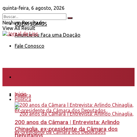
quinta-feira, 6 agosto, 2026
Nenhum Resultado
QUEM SOMOS
View All Result
Anuncie ou Faça uma Doação
Fale Conosco
Início
Início
Política
Política
200 anos da Câmara | Entrevista: Arlindo
Chinaglia, ex-presidente da Câmara dos
Deputados