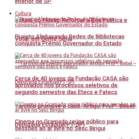
interior de SP
Cultura
Coluna do Fidelis: Reforçar a Boa Política e
Projeto Alinhavando Redes de Bibliotecas
Votar em Gente Séria
conquista Prêmio Governador do Estado
Cerca de 40 jovens da Fundação CASA são
aprovados nos processos seletivos de
segundo semestre das Etecs e Fatecs
Tarcísio promove o caos. Artigo: Profª. Bebel-
Cinema no Gramado reúne público para
Deputada Estadual(PT-SP)
sessões ao ar livre no Sesc Birigui