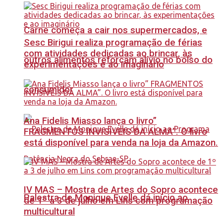
Carne começa a cair nos supermercados, e
Sesc Birigui realiza programação de férias
com atividades dedicadas ao brincar, às
outros alimentos reforçam alívio no bolso do
experimentações e ao imaginário
consumidor
Ana Fidelis Miasso lança o livro”
FRAGMENTOS INVISÍVEIS DA ALMA”. O livro
está disponível para venda na loja da Amazon.
IV MAS – Mostra de Artes do Sopro acontece
Palestra de Monique Evelle dá início ao
de 1º a 3 de julho em Lins com programação
multicultural