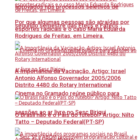
aprovados nos processos seletivos de
Por que algumas pessoas são atraídas por
segundo semestre das Etecs e Fatecs
esportes radicais e o caso Maria Eduarda
Rodrigues de Freitas, em Limeira.
A Importância da Vacinação. Artigo: Israel
Antonio Alfonso Governador 2005/2006
Distrito 4480 do Rotary International
Cinema no Gramado reúne público para
sessões ao ar livre no Sesc Birigui
O Brasil não é o País do futebol? Artigo: Nilto
Tatto – Deputado Federal(PT-SP)