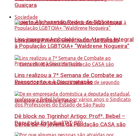
Guaiçara
Sociedade
Projeto Alinhavando Redes de Bibliotecas
Lins inaugura Ambulatório de Atenção Integral
conquista Prêmio Governador do Estado
à População LGBTQIA+ “Waldirene Nogueira”
Lins realizou a 7ª Semana de Combate ao
Preconceito e à Discriminação
Dê block no Tigrinho! Artigo: Profª. Bebel –
Deputada Estadual(PT-SP)
Cerca de 40 jovens da Fundação CASA são