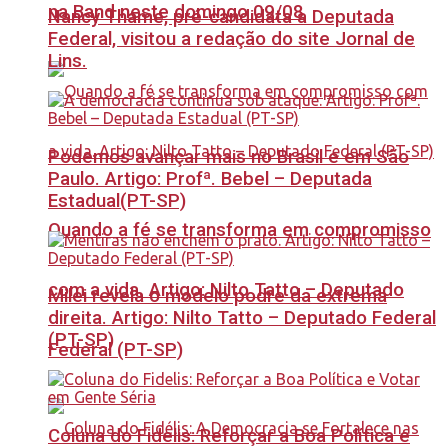
na Band neste domingo 09/08
Nancy Thame, pré-candidata a Deputada
Federal, visitou a redação do site Jornal de
Lins.
Podemos avançar mais no Brasil e em São
Paulo. Artigo: Profª. Bebel – Deputada
Estadual(PT-SP)
Quando a fé se transforma em compromisso
com a vida. Artigo: Nilto Tatto – Deputado
Milei revela o modelo podre da extrema
direita. Artigo: Nilto Tatto – Deputado Federal
(PT-SP)
Federal (PT-SP)
Coluna do Fidelis: Reforçar a Boa Política e