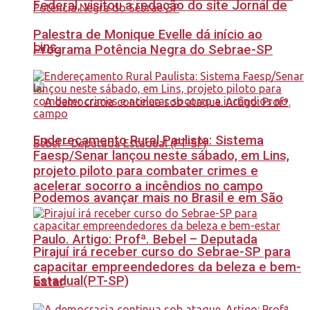
Federal, visitou a redação do site Jornal de
Palestra de Monique Evelle dá início ao
Lins.
Programa Potência Negra do Sebrae-SP
Endereçamento Rural Paulista: Sistema
Faesp/Senar lançou neste sábado, em Lins,
projeto piloto para combater crimes e
acelerar socorro a incêndios no campo
Podemos avançar mais no Brasil e em São
Paulo. Artigo: Profª. Bebel – Deputada
Pirajuí irá receber curso do Sebrae-SP para
capacitar empreendedores da beleza e bem-
Estadual(PT-SP)
estar