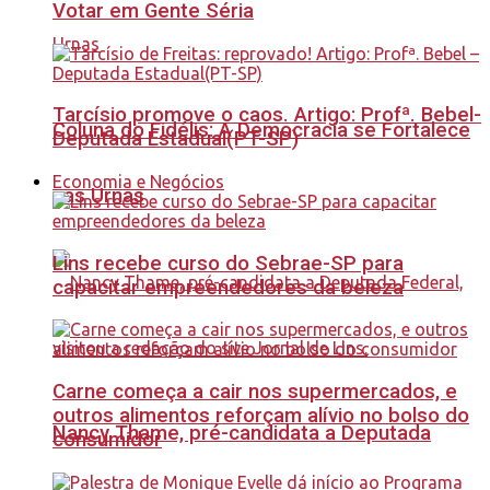
Votar em Gente Séria
Tarcísio promove o caos. Artigo: Profª. Bebel-
Coluna do Fidélis: A Democracia se Fortalece
Deputada Estadual(PT-SP)
Economia e Negócios
nas Urnas
Lins recebe curso do Sebrae-SP para
capacitar empreendedores da beleza
Carne começa a cair nos supermercados, e
outros alimentos reforçam alívio no bolso do
Nancy Thame, pré-candidata a Deputada
consumidor