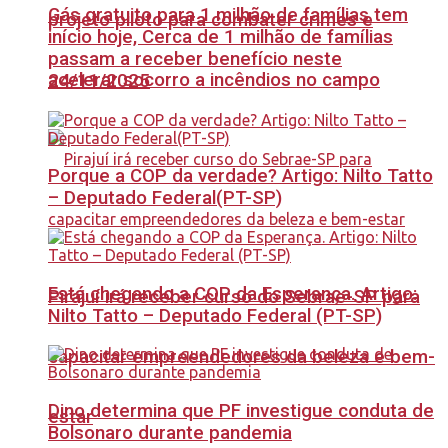
Gás gratuito para 1 milhão de famílias tem
projeto piloto para combater crimes e
início hoje, Cerca de 1 milhão de famílias
passam a receber benefício neste
acelerar socorro a incêndios no campo
24/11/2025
Porque a COP da verdade? Artigo: Nilto Tatto
– Deputado Federal(PT-SP)
Está chegando a COP da Esperança. Artigo:
Pirajuí irá receber curso do Sebrae-SP para
Nilto Tatto – Deputado Federal (PT-SP)
capacitar empreendedores da beleza e bem-
Dino determina que PF investigue conduta de
estar
Bolsonaro durante pandemia