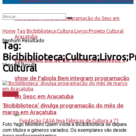
Home
Tag
Bicibiblioteca;Cultura;Livros;Projeto Cultural
Nenhum Resultado
Tag:
Bicibiblioteca;Cultura;Livros;
Espetáculo Dia de Cã, oficina de bonecos e
View All Result
Cultural
show de Fabiola Beni integram programação
Cultura
do Sesc em Araçatuba
‘Bicibiblioteca’ divulga programação do mês de
março em Araçatuba
Foto Yago Monteiro Quem visita a Bicibiblioteca se depara
com títulos e gêneros variados. Os exemplares vão desde
livros profissionalizantes ...