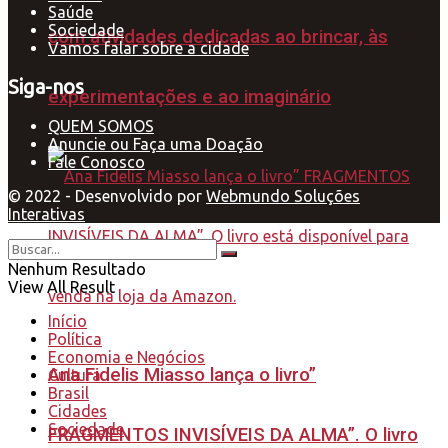
Saúde
Sociedade
com atividades dedicadas ao brincar, às
Vamos falar sobre a cidade
Siga-nos
experimentações e ao imaginário
QUEM SOMOS
Anuncie ou Faça uma Doação
Fale Conosco
© 2022 - Desenvolvido por
Webmundo Soluções
Interativas
Nenhum Resultado
View All Result
Início
Política
Economia e Negócios
Ana Fidelis Miasso lança o livro”
Cultura
Brasil
Cidades
Sociedade
FRAGMENTOS INVISÍVEIS DA ALMA”. O livro