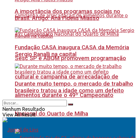
A importância dos programas sociais no
Brasil. Artigo: Ana Fidelis Miasso
Fundação CASA inaugura CASA da Memória
Sergio Ranalli na capital
Sesc SP e ABQM promovem programação
cultural e campanha de arrecadação de
Durante muito tempo, o mercado de trabalho
brasileiro tratou a idade como um defeito
alimentos durante o 49º Campeonato
Nenhum Resultado
Nacional do Quarto de Milha
View All Result