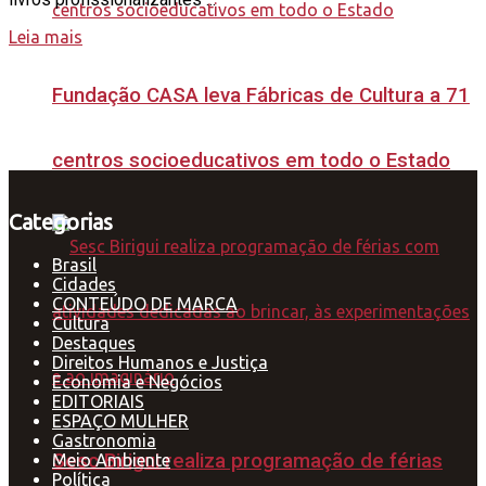
Leia mais
Fundação CASA leva Fábricas de Cultura a 71
centros socioeducativos em todo o Estado
Categorias
Brasil
Cidades
CONTEÚDO DE MARCA
Cultura
Destaques
Direitos Humanos e Justiça
Economia e Negócios
EDITORIAIS
ESPAÇO MULHER
Gastronomia
Sesc Birigui realiza programação de férias
Meio Ambiente
Política