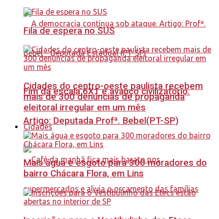
Fila de espera no SUS
Cidades do centro-oeste paulista recebem
Fim da escala 6X1 é avanço civilizatório.
mais de 300 denúncias de propaganda
eleitoral irregular em um mês
Artigo: Deputada Profª. Bebel(PT-SP)
Cidades
Mais água e esgoto para 300 moradores do
bairro Chácara Flora, em Lins