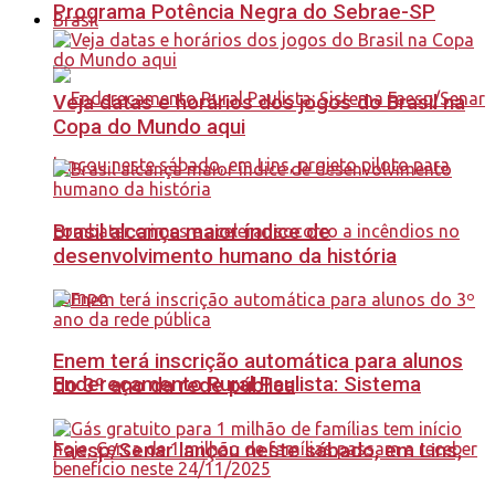
Programa Potência Negra do Sebrae-SP
Brasil
Veja datas e horários dos jogos do Brasil na
Copa do Mundo aqui
Brasil alcança maior índice de
desenvolvimento humano da história
Enem terá inscrição automática para alunos
Endereçamento Rural Paulista: Sistema
do 3º ano da rede pública
Faesp/Senar lançou neste sábado, em Lins,