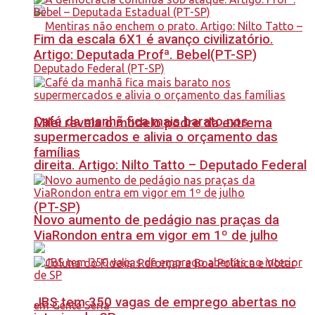
Fim da escala 6X1 é avanço civilizatório.
Artigo: Deputada Profª. Bebel(PT-SP)
Café da manhã fica mais barato nos
Milei revela o modelo podre da extrema
supermercados e alivia o orçamento das
famílias
direita. Artigo: Nilto Tatto – Deputado Federal
(PT-SP)
Novo aumento de pedágio nas praças da
ViaRondon entra em vigor em 1º de julho
JBS tem 350 vagas de emprego abertas no