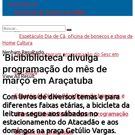
Nacional do Quarto de Milha
Home
Cultura
Nenhum Resultado
‘Bicibiblioteca’ divulga
programação do mês de
View All Result
março em Araçatuba
Espetáculo Dia de Cã, oficina de bonecos e
Com livros de diversos temas e para
diferentes faixas etárias, a bicicleta da
leitura segue aos sábados no
show de Fabiola Beni integram programação
estacionamento do Atacadão e aos
domingos na praça Getúlio Vargas.
do Sesc em Araçatuba