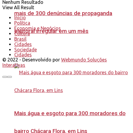
Nenhum Resultado
View All Result
mais de 300 denúncias de propaganda
Início
Política
Economia e Negócios
eleitoral irregular em um mês
Cultura
Brasil
Cidades
Sociedade
Cidades
© 2022 - Desenvolvido por
Webmundo Soluções
Interativas
Mais água e esgoto para 300 moradores do
bairro Chácara Flora, em Lins