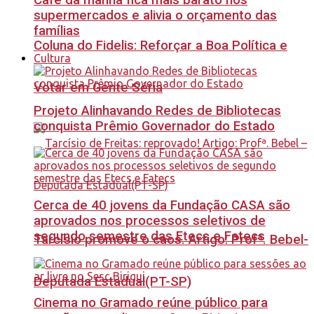
Café da manhã fica mais barato nos
supermercados e alivia o orçamento das
famílias
Coluna do Fidelis: Reforçar a Boa Política e
Cultura
Votar em Gente Séria
Projeto Alinhavando Redes de Bibliotecas
conquista Prêmio Governador do Estado
Cerca de 40 jovens da Fundação CASA são
aprovados nos processos seletivos de
segundo semestre das Etecs e Fatecs
Tarcísio promove o caos. Artigo: Profª. Bebel-
Deputada Estadual(PT-SP)
Cinema no Gramado reúne público para