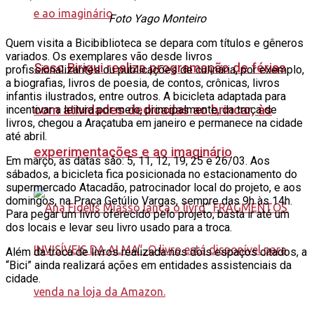
Foto Yago Monteiro
Quem visita a Bicibiblioteca se depara com títulos e gêneros
variados. Os exemplares vão desde livros
Sesc Birigui realiza programação de férias
profissionalizantes ou publicações de culinária, por exemplo,
a biografias, livros de poesia, de contos, crônicas, livros
infantis ilustrados, entre outros. A bicicleta adaptada para
com atividades dedicadas ao brincar, às
incentivar a leitura por meio, principalmente, da troca de
livros, chegou a Araçatuba em janeiro e permanece na cidade
até abril.
experimentações e ao imaginário
Em março, as datas são: 5, 11, 12, 19, 25 e 26/03. Aos
sábados, a bicicleta fica posicionada no estacionamento do
supermercado Atacadão, patrocinador local do projeto, e aos
domingos, na Praça Getúlio Vargas, sempre das 9h às 14h.
Para pegar um livro oferecido pelo projeto, basta ir até um
dos locais e levar seu livro usado para a troca.
Além da troca de livros realizada nos dois espaços citados, a
“Bici” ainda realizará ações em entidades assistenciais da
cidade.