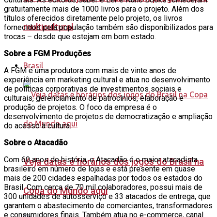
gratuitamente mais de 1000 livros para o projeto. Além dos
títulos oferecidos diretamente pelo projeto, os livros
multicultural
fornecidos pela população também são disponibilizados para
trocas – desde que estejam em bom estado.
Sobre a FGM Produções
Brasil
A FGM é uma produtora com mais de vinte anos de
experiência em marketing cultural e atua no desenvolvimento
de políticas corporativas de investimentos sociais e
culturais, gerenciamento de patrocínios, elaboração e
produção de projetos. O foco da empresa é o
desenvolvimento de projetos de democratização e ampliação
do acesso à cultura.
Sobre o Atacadão
Com 60 anos de história, o Atacadão é o maior atacadista
Veja datas e horários dos jogos do Brasil na
brasileiro em número de lojas e está presente em quase
mais de 200 cidades espalhadas por todos os estados do
Brasil. Com cerca de 70 mil colaboradores, possui mais de
Copa do Mundo aqui
300 unidades de autosserviço e 33 atacados de entrega, que
garantem o abastecimento de comerciantes, transformadores
e consumidores finais. Também atua no e-commerce, canal