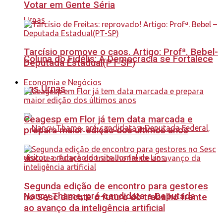
Votar em Gente Séria
Tarcísio promove o caos. Artigo: Profª. Bebel-
Coluna do Fidélis: A Democracia se Fortalece
Deputada Estadual(PT-SP)
Economia e Negócios
nas Urnas
Ceagesp em Flor já tem data marcada e
prepara maior edição dos últimos anos
Segunda edição de encontro para gestores
Nancy Thame, pré-candidata a Deputada
no Sesc discute o futuro do trabalho frente
ao avanço da inteligência artificial