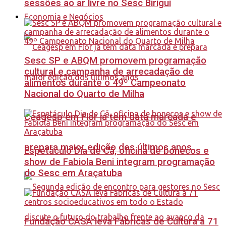
sessões ao ar livre no Sesc Birigui
Economia e Negócios
Sesc SP e ABQM promovem programação
cultural e campanha de arrecadação de
alimentos durante o 49º Campeonato
Nacional do Quarto de Milha
Ceagesp em Flor já tem data marcada e
prepara maior edição dos últimos anos
Espetáculo Dia de Cã, oficina de bonecos e
show de Fabiola Beni integram programação
do Sesc em Araçatuba
Fundação CASA leva Fábricas de Cultura a 71