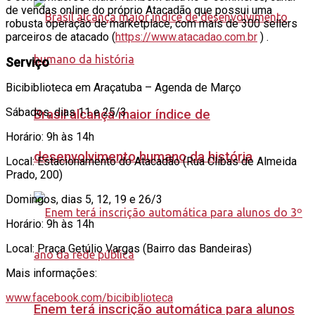
de vendas online do próprio Atacadão que possui uma
robusta operação de marketplace, com mais de 300 sellers
parceiros de atacado (
https://www.atacadao.com.br
) .
Serviço
Bicibiblioteca em Araçatuba – Agenda de Março
Sábados, dias 11 e 25/3
Brasil alcança maior índice de
Horário: 9h às 14h
desenvolvimento humano da história
Local: Estacionamento do Atacadão (Rua Clibas de Almeida
Prado, 200)
Domingos, dias 5, 12, 19 e 26/3
Horário: 9h às 14h
Local: Praça Getúlio Vargas (Bairro das Bandeiras)
Mais informações:
www.facebook.com/bicibiblioteca
Enem terá inscrição automática para alunos