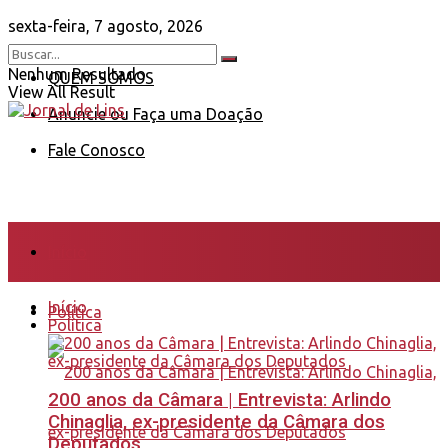
sexta-feira, 7 agosto, 2026
Nenhum Resultado
QUEM SOMOS
View All Result
Anuncie ou Faça uma Doação
Fale Conosco
Início
Início
Política
Política
200 anos da Câmara | Entrevista: Arlindo
Chinaglia, ex-presidente da Câmara dos
Deputados