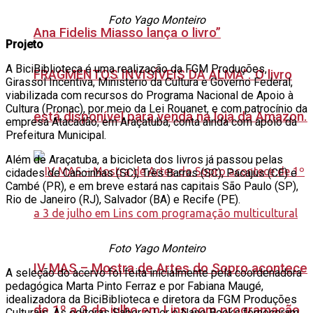
Foto Yago Monteiro
Ana Fidelis Miasso lança o livro”
Projeto
A BiciBiblioteca é uma realização da FGM Produções,
FRAGMENTOS INVISÍVEIS DA ALMA”. O livro
Girassol Incentiva, Ministério da Cultura e Governo Federal,
viabilizada com recursos do Programa Nacional de Apoio à
Cultura (Pronac), por meio da Lei Rouanet, e com patrocínio da
está disponível para venda na loja da Amazon.
empresa Atacadão; em Araçatuba, conta ainda com apoio da
Prefeitura Municipal.
Além de Araçatuba, a bicicleta dos livros já passou pelas
cidades de Canoinhas (SC), Três Barras (SC), Pacajus (CE) e
Cambé (PR), e em breve estará nas capitais São Paulo (SP),
Rio de Janeiro (RJ), Salvador (BA) e Recife (PE).
Foto Yago Monteiro
IV MAS – Mostra de Artes do Sopro acontece
A seleção do acervo foi feita inicialmente pela coordenadora
pedagógica Marta Pinto Ferraz e por Fabiana Maugé,
idealizadora da BiciBiblioteca e diretora da FGM Produções
de 1º a 3 de julho em Lins com programação
Culturais. As editoras Saber e Ler e Nano Books forneceram