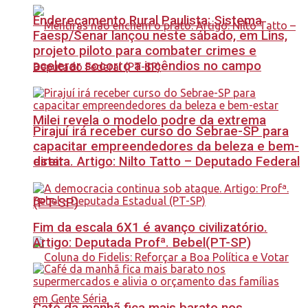
Endereçamento Rural Paulista: Sistema
Faesp/Senar lançou neste sábado, em Lins,
projeto piloto para combater crimes e
acelerar socorro a incêndios no campo
Milei revela o modelo podre da extrema
Pirajuí irá receber curso do Sebrae-SP para
capacitar empreendedores da beleza e bem-
estar
direita. Artigo: Nilto Tatto – Deputado Federal
(PT-SP)
Fim da escala 6X1 é avanço civilizatório.
Artigo: Deputada Profª. Bebel(PT-SP)