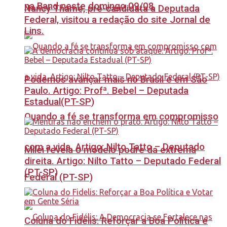
na Band neste domingo 09/08
Nancy Thame, pré-candidata a Deputada
Federal, visitou a redação do site Jornal de
Lins.
Podemos avançar mais no Brasil e em São
Paulo. Artigo: Profª. Bebel – Deputada
Estadual(PT-SP)
Quando a fé se transforma em compromisso
com a vida. Artigo: Nilto Tatto – Deputado
Milei revela o modelo podre da extrema
direita. Artigo: Nilto Tatto – Deputado Federal
(PT-SP)
Federal (PT-SP)
Coluna do Fidelis: Reforçar a Boa Política e