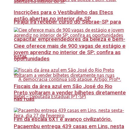
Inscrições para o Vestibulinho das Etecs
estão abertas no interior de SP
Pirajuí irá receber curso do Sebrae-SP para
capacitar empreendedores da beleza e bem-
Ciee oferece mais de 900 vagas de estágio e
jovem aprendiz no interior de SP; confira as
estar
oportunidades
Fiscais da área azul em São José do Rio
Preto voltaram a vender bilhetes diretamente
nas ruas
Fim da escala 6X1 é avanço civilizatório.
Pacaembu entrega 439 casas em Lins, nesta