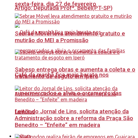
sexta-feira, dia 27 de fevereiro
Artigo: Deputada Profª. Bebel(PT-SP)
Sebrae Móvel leva atendimento gratuito e
mutirão do MEI a Promissão
Sabesp entrega obras e aumenta a coleta e o
Café da manhã fica mais barato nos
tratamento de esgoto em Iperó
supermercados e alivia o orçamento das
Leitor do Jornal de Lins, solicita atenção da
famílias
Administração sobre a reforma da Praça São
Benedito – “Enfeite” em madeira
Cultura