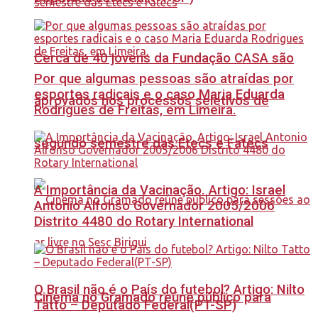
Cerca de 40 jovens da Fundação CASA são
Por que algumas pessoas são atraídas por
esportes radicais e o caso Maria Eduarda
aprovados nos processos seletivos de
Rodrigues de Freitas, em Limeira.
segundo semestre das Etecs e Fatecs
A Importância da Vacinação. Artigo: Israel
Antonio Alfonso Governador 2005/2006
Distrito 4480 do Rotary International
O Brasil não é o País do futebol? Artigo: Nilto
Cinema no Gramado reúne público para
Tatto – Deputado Federal(PT-SP)