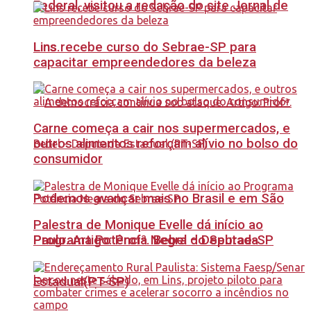
Federal, visitou a redação do site Jornal de
Lins recebe curso do Sebrae-SP para
Lins.
capacitar empreendedores da beleza
Carne começa a cair nos supermercados, e
outros alimentos reforçam alívio no bolso do
consumidor
Podemos avançar mais no Brasil e em São
Palestra de Monique Evelle dá início ao
Paulo. Artigo: Profª. Bebel – Deputada
Programa Potência Negra do Sebrae-SP
Estadual(PT-SP)