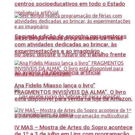
centros socioeducativos em todo o Estado
Segunda edição de encontro para gestores
Sesc Birigui realiza programação de férias
com atividades dedicadas ao brincar, às
experimentações e ao imaginário
no Sesc discute o futuro do trabalho frente
ao avanço da inteligência artificial
Ana Fidelis Miasso lança o livro”
FRAGMENTOS INVISÍVEIS DA ALMA”. O livro
está disponível para venda na loja da Amazon.
IV MAS – Mostra de Artes do Sopro acontece
de 1º a 3 de julho em Lins com programação