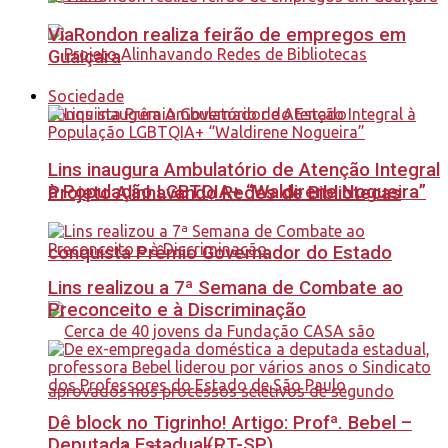
ViaRondon realiza feirão de empregos em
Guaiçara
Sociedade
Lins inaugura Ambulatório de Atenção Integral
à População LGBTQIA+ “Waldirene Nogueira”
Projeto Alinhavando Redes de Bibliotecas
conquista Prêmio Governador do Estado
Lins realizou a 7ª Semana de Combate ao
Preconceito e à Discriminação
Dê block no Tigrinho! Artigo: Profª. Bebel –
Deputada Estadual(PT-SP)