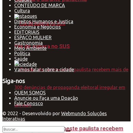
Cidades
CONTEÚDO DE MARCA
Cultura
Destaques
Direitos Humanos e Justiça
Economia e Negócios
EDITORIAIS
ESPAÇO MULHER
Gastronomia
Fila de espera no SUS
Meio Ambiente
Política
Saúde
Sociedade
Vamos falar sobre a cidade
Siga-nos
QUEM SOMOS
Anuncie ou Faça uma Doação
Fale Conosco
© 2022 - Desenvolvido por
Webmundo Soluções
Interativas
Cidades do centro-oeste paulista recebem