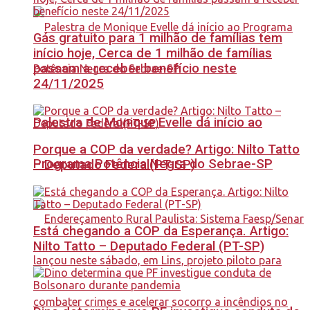
Gás gratuito para 1 milhão de famílias tem
início hoje, Cerca de 1 milhão de famílias
passam a receber benefício neste
24/11/2025
Palestra de Monique Evelle dá início ao
Porque a COP da verdade? Artigo: Nilto Tatto
Programa Potência Negra do Sebrae-SP
– Deputado Federal(PT-SP)
Está chegando a COP da Esperança. Artigo:
Nilto Tatto – Deputado Federal (PT-SP)