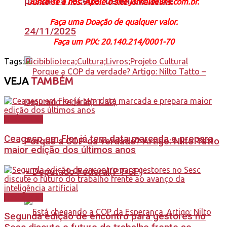
passam a receber benefício neste
Junte-se a nós. Apoie o site jornaldelins.com.br.
Faça uma Doação de qualquer valor.
24/11/2025
Faça um PIX: 20.140.214/0001-70
Tags:
Bicibiblioteca;Cultura;Livros;Projeto Cultural
VEJA
TAMBÉM
Destaques
Ceagesp em Flor já tem data marcada e prepara
Porque a COP da verdade? Artigo: Nilto Tatto
maior edição dos últimos anos
– Deputado Federal(PT-SP)
Destaques
Segunda edição de encontro para gestores no