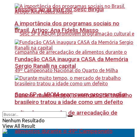
sessões ao ar livre no Sesc Birigui
A importância dos programas sociais no
Brasil. Artigo: Ana Fidelis Miasso
Fundação CASA inaugura CASA da Memória
Sergio Ranalli na capital
Sesc SP e ABQM promovem programação
Durante muito tempo, o mercado de trabalho
brasileiro tratou a idade como um defeito
cultural e campanha de arrecadação de
Nenhum Resultado
View All Result
alimentos durante o 49º Campeonato