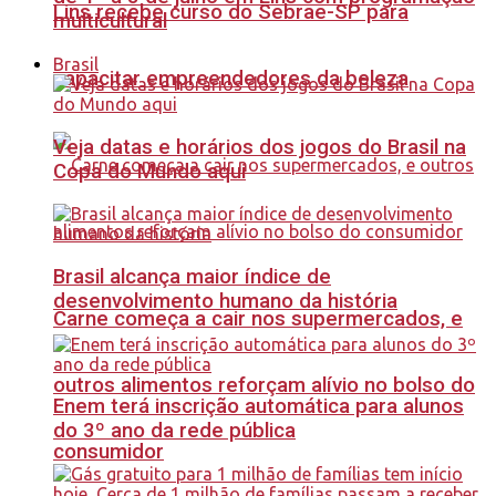
Lins recebe curso do Sebrae-SP para
multicultural
Brasil
capacitar empreendedores da beleza
Veja datas e horários dos jogos do Brasil na
Copa do Mundo aqui
Brasil alcança maior índice de
desenvolvimento humano da história
Carne começa a cair nos supermercados, e
outros alimentos reforçam alívio no bolso do
Enem terá inscrição automática para alunos
do 3º ano da rede pública
consumidor