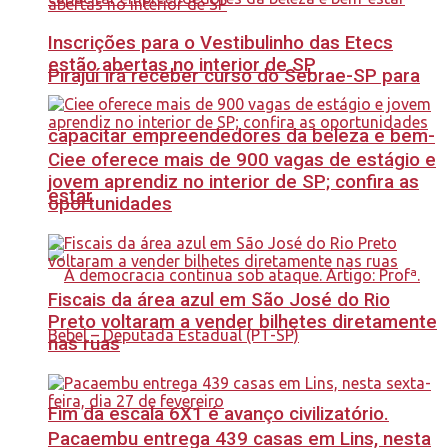
Inscrições para o Vestibulinho das Etecs
estão abertas no interior de SP
Pirajuí irá receber curso do Sebrae-SP para
capacitar empreendedores da beleza e bem-
Ciee oferece mais de 900 vagas de estágio e
jovem aprendiz no interior de SP; confira as
estar
oportunidades
Fiscais da área azul em São José do Rio
Preto voltaram a vender bilhetes diretamente
nas ruas
Fim da escala 6X1 é avanço civilizatório.
Pacaembu entrega 439 casas em Lins, nesta