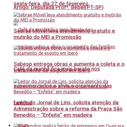
sexta-feira, dia 27 de fevereiro
Artigo: Deputada Profª. Bebel(PT-SP)
Sebrae Móvel leva atendimento gratuito e
mutirão do MEI a Promissão
Sabesp entrega obras e aumenta a coleta e o
Café da manhã fica mais barato nos
tratamento de esgoto em Iperó
supermercados e alivia o orçamento das
Leitor do Jornal de Lins, solicita atenção da
famílias
Administração sobre a reforma da Praça São
Benedito – “Enfeite” em madeira
Cultura