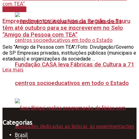
Destaques
Empreendimentos inclusivos da Região de Bauru
têm até outubro para se inscreverem no Selo
“Amigo da Pessoa com TEA”
Selo "Amigo da Pessoa com TEA"/Foto: Divulgação/Governo
de SP Empresas privadas, instituições públicas (municipais e
estaduais) e organizações da sociedade ...
Fundação CASA leva Fábricas de Cultura a 71
Leia mais
centros socioeducativos em todo o Estado
Categorias
Brasil