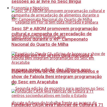
sessões ao ar livre no Sesc Birigui
Economia e Negócios
Sesc SP e ABQM promovem programação
cultural e campanha de arrecadação de
alimentos durante o 49º Campeonato
Nacional do Quarto de Milha
Ceagesp em Flor já tem data marcada e
prepara maior edição dos últimos anos
Espetáculo Dia de Cã, oficina de bonecos e
show de Fabiola Beni integram programação
do Sesc em Araçatuba
Fundação CASA leva Fábricas de Cultura a 71