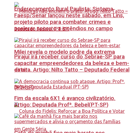
Endereçamento Rural Paulista: Sistema
Faesp/Senar lançou neste sábado, em Lins,
projeto piloto para combater crimes e
acelerar socorro a incêndios no campo
Milei revela o modelo podre da extrema
Pirajuí irá receber curso do Sebrae-SP para
capacitar empreendedores da beleza e bem-
estar
direita. Artigo: Nilto Tatto – Deputado Federal
(PT-SP)
Fim da escala 6X1 é avanço civilizatório.
Artigo: Deputada Profª. Bebel(PT-SP)