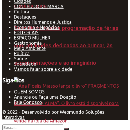
Cidades
CONTEÚDO DE MARCA
Cultura
Destaques
Direitos Humanos e Justiça
Economia e Negócios
Sesc Birigui realiza programação de férias
EDITORIAIS
ESPAÇO MULHER
Gastronomia
com atividades dedicadas ao brincar, às
Meio Ambiente
Política
Saúde
experimentações e ao imaginário
Sociedade
Vamos falar sobre a cidade
Siga-nos
QUEM SOMOS
Anuncie ou Faça uma Doação
Fale Conosco
© 2022 - Desenvolvido por
Webmundo Soluções
Interativas