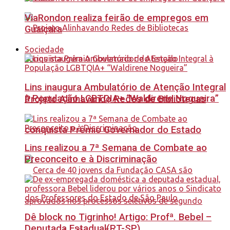
ViaRondon realiza feirão de empregos em
Guaiçara
Sociedade
Lins inaugura Ambulatório de Atenção Integral
à População LGBTQIA+ “Waldirene Nogueira”
Projeto Alinhavando Redes de Bibliotecas
conquista Prêmio Governador do Estado
Lins realizou a 7ª Semana de Combate ao
Preconceito e à Discriminação
Dê block no Tigrinho! Artigo: Profª. Bebel –
Deputada Estadual(PT-SP)