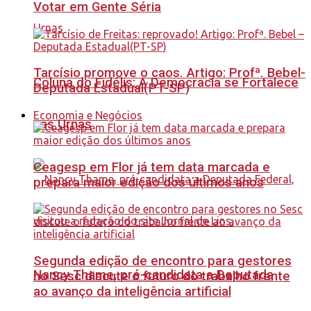
Votar em Gente Séria
Tarcísio promove o caos. Artigo: Profª. Bebel-
Coluna do Fidélis: A Democracia se Fortalece
Deputada Estadual(PT-SP)
Economia e Negócios
nas Urnas
Ceagesp em Flor já tem data marcada e
prepara maior edição dos últimos anos
Segunda edição de encontro para gestores
Nancy Thame, pré-candidata a Deputada
no Sesc discute o futuro do trabalho frente
ao avanço da inteligência artificial