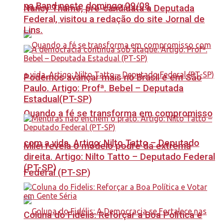
na Band neste domingo 09/08
Nancy Thame, pré-candidata a Deputada
Federal, visitou a redação do site Jornal de
Lins.
Podemos avançar mais no Brasil e em São
Paulo. Artigo: Profª. Bebel – Deputada
Estadual(PT-SP)
Quando a fé se transforma em compromisso
com a vida. Artigo: Nilto Tatto – Deputado
Milei revela o modelo podre da extrema
direita. Artigo: Nilto Tatto – Deputado Federal
(PT-SP)
Federal (PT-SP)
Coluna do Fidelis: Reforçar a Boa Política e