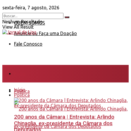
sexta-feira, 7 agosto, 2026
Nenhum Resultado
QUEM SOMOS
View All Result
Anuncie ou Faça uma Doação
Fale Conosco
Início
Início
Política
Política
200 anos da Câmara | Entrevista: Arlindo
Chinaglia, ex-presidente da Câmara dos
Deputados