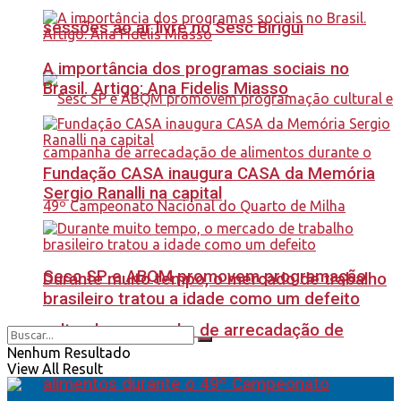
sessões ao ar livre no Sesc Birigui
A importância dos programas sociais no
Brasil. Artigo: Ana Fidelis Miasso
Fundação CASA inaugura CASA da Memória
Sergio Ranalli na capital
Sesc SP e ABQM promovem programação
Durante muito tempo, o mercado de trabalho
brasileiro tratou a idade como um defeito
cultural e campanha de arrecadação de
Nenhum Resultado
View All Result
alimentos durante o 49º Campeonato