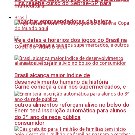
Lins recebe curso do Sebrae-SP para
multicultural
Brasil
capacitar empreendedores da beleza
Veja datas e horários dos jogos do Brasil na
Copa do Mundo aqui
Brasil alcança maior índice de
desenvolvimento humano da história
Carne começa a cair nos supermercados, e
outros alimentos reforçam alívio no bolso do
Enem terá inscrição automática para alunos
do 3º ano da rede pública
consumidor