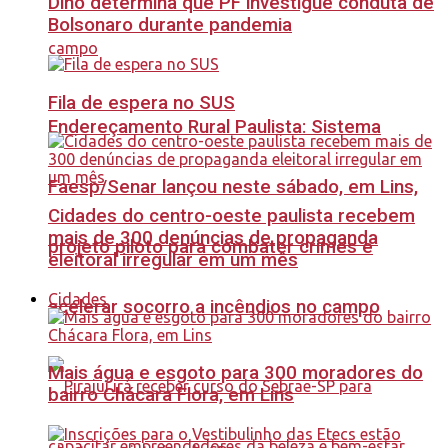
Dino determina que PF investigue conduta de
Bolsonaro durante pandemia
Fila de espera no SUS
Endereçamento Rural Paulista: Sistema
Faesp/Senar lançou neste sábado, em Lins,
Cidades do centro-oeste paulista recebem
mais de 300 denúncias de propaganda
projeto piloto para combater crimes e
eleitoral irregular em um mês
Cidades
acelerar socorro a incêndios no campo
Mais água e esgoto para 300 moradores do
bairro Chácara Flora, em Lins