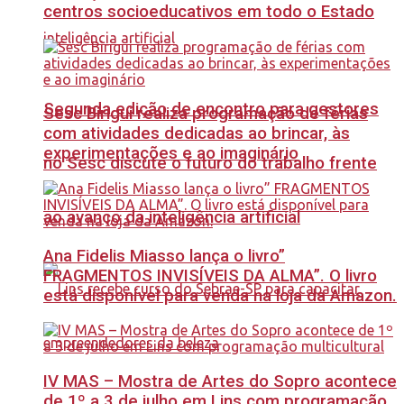
centros socioeducativos em todo o Estado
Segunda edição de encontro para gestores
Sesc Birigui realiza programação de férias
com atividades dedicadas ao brincar, às
experimentações e ao imaginário
no Sesc discute o futuro do trabalho frente
ao avanço da inteligência artificial
Ana Fidelis Miasso lança o livro”
FRAGMENTOS INVISÍVEIS DA ALMA”. O livro
está disponível para venda na loja da Amazon.
IV MAS – Mostra de Artes do Sopro acontece
de 1º a 3 de julho em Lins com programação