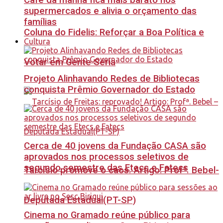
Café da manhã fica mais barato nos
supermercados e alivia o orçamento das
famílias
Coluna do Fidelis: Reforçar a Boa Política e
Cultura
Votar em Gente Séria
Projeto Alinhavando Redes de Bibliotecas
conquista Prêmio Governador do Estado
Cerca de 40 jovens da Fundação CASA são
aprovados nos processos seletivos de
segundo semestre das Etecs e Fatecs
Tarcísio promove o caos. Artigo: Profª. Bebel-
Deputada Estadual(PT-SP)
Cinema no Gramado reúne público para