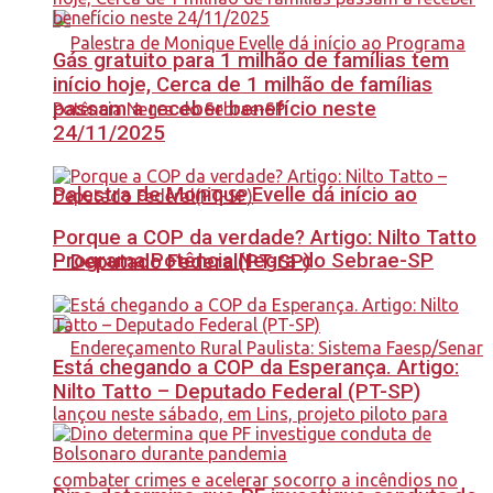
Gás gratuito para 1 milhão de famílias tem
início hoje, Cerca de 1 milhão de famílias
passam a receber benefício neste
24/11/2025
Palestra de Monique Evelle dá início ao
Porque a COP da verdade? Artigo: Nilto Tatto
Programa Potência Negra do Sebrae-SP
– Deputado Federal(PT-SP)
Está chegando a COP da Esperança. Artigo:
Nilto Tatto – Deputado Federal (PT-SP)