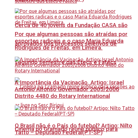
Cerca de 40 jovens da Fundação CASA são
Por que algumas pessoas são atraídas por
esportes radicais e o caso Maria Eduarda
aprovados nos processos seletivos de
Rodrigues de Freitas, em Limeira.
segundo semestre das Etecs e Fatecs
A Importância da Vacinação. Artigo: Israel
Antonio Alfonso Governador 2005/2006
Distrito 4480 do Rotary International
O Brasil não é o País do futebol? Artigo: Nilto
Cinema no Gramado reúne público para
Tatto – Deputado Federal(PT-SP)