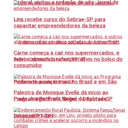
Federal, visitou a redação do site Jornal de
Lins recebe curso do Sebrae-SP para
Lins.
capacitar empreendedores da beleza
Carne começa a cair nos supermercados, e
outros alimentos reforçam alívio no bolso do
consumidor
Podemos avançar mais no Brasil e em São
Palestra de Monique Evelle dá início ao
Paulo. Artigo: Profª. Bebel – Deputada
Programa Potência Negra do Sebrae-SP
Estadual(PT-SP)