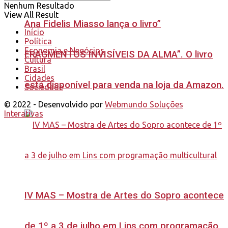
Nenhum Resultado
View All Result
Ana Fidelis Miasso lança o livro”
Início
Política
Economia e Negócios
FRAGMENTOS INVISÍVEIS DA ALMA”. O livro
Cultura
Brasil
Cidades
está disponível para venda na loja da Amazon.
Sociedade
© 2022 - Desenvolvido por
Webmundo Soluções
Interativas
IV MAS – Mostra de Artes do Sopro acontece
de 1º a 3 de julho em Lins com programação