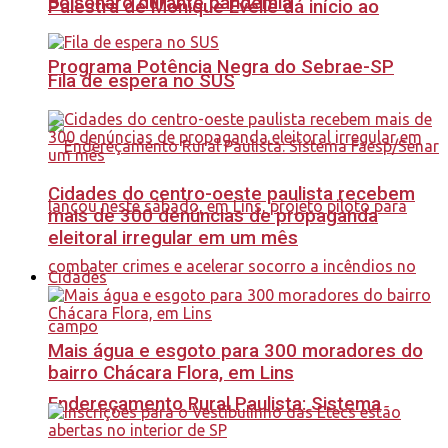
Bolsonaro durante pandemia
Palestra de Monique Evelle dá início ao
Programa Potência Negra do Sebrae-SP
Fila de espera no SUS
Cidades do centro-oeste paulista recebem
mais de 300 denúncias de propaganda
eleitoral irregular em um mês
Cidades
Mais água e esgoto para 300 moradores do
bairro Chácara Flora, em Lins
Endereçamento Rural Paulista: Sistema