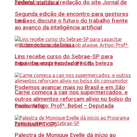
Federal, visitou a redação do site Jornal de
Segunda edição de encontro para gestores
no Sesc discute o futuro do trabalho frente
Lins.
ao avanço da inteligência artificial
Lins recebe curso do Sebrae-SP para
capacitar empreendedores da beleza
Podemos avançar mais no Brasil e em São
Carne começa a cair nos supermercados, e
outros alimentos reforçam alívio no bolso do
Paulo. Artigo: Profª. Bebel – Deputada
consumidor
Estadual(PT-SP)
Palestra de Monique Evelle dá início ao