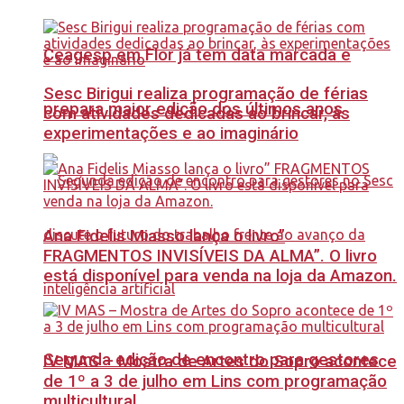
Ceagesp em Flor já tem data marcada e
Sesc Birigui realiza programação de férias
prepara maior edição dos últimos anos
com atividades dedicadas ao brincar, às
experimentações e ao imaginário
Ana Fidelis Miasso lança o livro”
FRAGMENTOS INVISÍVEIS DA ALMA”. O livro
está disponível para venda na loja da Amazon.
Segunda edição de encontro para gestores
IV MAS – Mostra de Artes do Sopro acontece
de 1º a 3 de julho em Lins com programação
multicultural