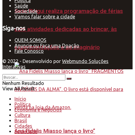
Política
Saúde
Sesc Birigui realiza programação de férias
Sociedade
Vamos falar sobre a cidade
Siga-nos
com atividades dedicadas ao brincar, às
QUEM SOMOS
Anuncie ou Faça uma Doação
experimentações e ao imaginário
Fale Conosco
© 2022 - Desenvolvido por
Webmundo Soluções
Interativas
Nenhum Resultado
View All Result
Início
Política
Economia e Negócios
Cultura
Brasil
Cidades
Ana Fidelis Miasso lança o livro”
Sociedade