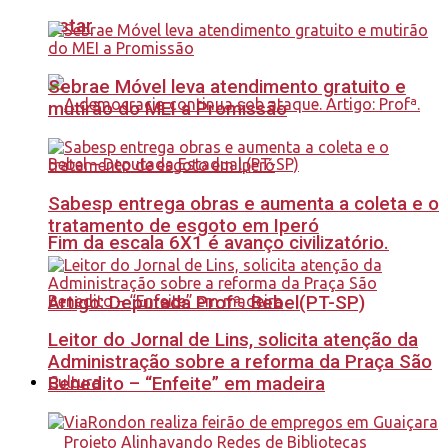
estar
Sebrae Móvel leva atendimento gratuito e
mutirão do MEI a Promissão
Sabesp entrega obras e aumenta a coleta e o
tratamento de esgoto em Iperó
Fim da escala 6X1 é avanço civilizatório.
Artigo: Deputada Profª. Bebel(PT-SP)
Leitor do Jornal de Lins, solicita atenção da
Administração sobre a reforma da Praça São
Benedito – “Enfeite” em madeira
Cultura