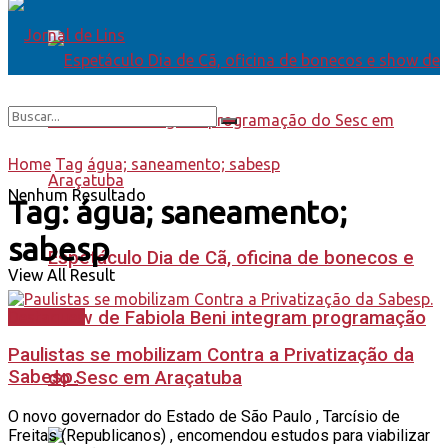
Home
Tag
água; saneamento; sabesp
Nenhum Resultado
Tag:
água; saneamento;
sabesp
Espetáculo Dia de Cã, oficina de bonecos e
View All Result
show de Fabiola Beni integram programação
Destaques
Paulistas se mobilizam Contra a Privatização da
Sabesp.
do Sesc em Araçatuba
O novo governador do Estado de São Paulo , Tarcísio de
Freitas (Republicanos) , encomendou estudos para viabilizar