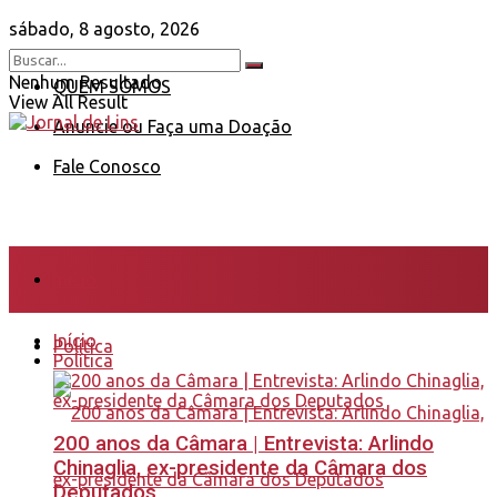
sábado, 8 agosto, 2026
Nenhum Resultado
QUEM SOMOS
View All Result
Anuncie ou Faça uma Doação
Fale Conosco
Início
Início
Política
Política
200 anos da Câmara | Entrevista: Arlindo
Chinaglia, ex-presidente da Câmara dos
Deputados