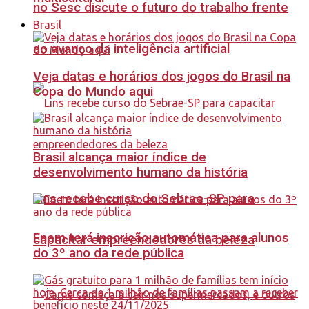
no Sesc discute o futuro do trabalho frente
Brasil
ao avanço da inteligência artificial
Veja datas e horários dos jogos do Brasil na
Copa do Mundo aqui
Brasil alcança maior índice de
desenvolvimento humano da história
Lins recebe curso do Sebrae-SP para
Enem terá inscrição automática para alunos
capacitar empreendedores da beleza
do 3º ano da rede pública