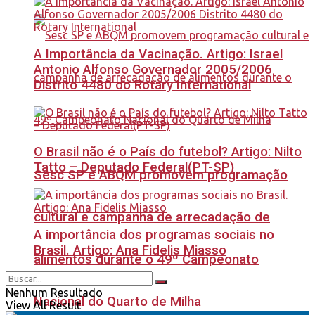
A Importância da Vacinação. Artigo: Israel
Antonio Alfonso Governador 2005/2006
Distrito 4480 do Rotary International
O Brasil não é o País do futebol? Artigo: Nilto
Tatto – Deputado Federal(PT-SP)
Sesc SP e ABQM promovem programação
cultural e campanha de arrecadação de
A importância dos programas sociais no
Brasil. Artigo: Ana Fidelis Miasso
alimentos durante o 49º Campeonato
Nenhum Resultado
Nacional do Quarto de Milha
View All Result