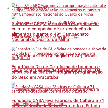
Economia e Negócios
Sesc SP e ABQM promovem programação
cultural e campanha de arrecadação de
alimentos durante o 49º Campeonato
Nacional do Quarto de Milha
Deputado Arlindo Chinaglia(PT-SP) aciona
Espetáculo Dia de Cã, oficina de bonecos e
Cade contra venda de terras-raras aos EUA
show de Fabiola Beni integram programação
do Sesc em Araçatuba
Fundação CASA leva Fábricas de Cultura a 71
centros socioeducativos em todo o Estado