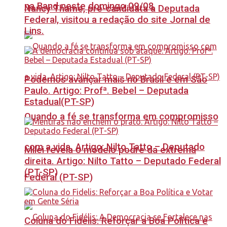
na Band neste domingo 09/08
Nancy Thame, pré-candidata a Deputada
Federal, visitou a redação do site Jornal de
Lins.
Podemos avançar mais no Brasil e em São
Paulo. Artigo: Profª. Bebel – Deputada
Estadual(PT-SP)
Quando a fé se transforma em compromisso
com a vida. Artigo: Nilto Tatto – Deputado
Milei revela o modelo podre da extrema
direita. Artigo: Nilto Tatto – Deputado Federal
(PT-SP)
Federal (PT-SP)
Coluna do Fidelis: Reforçar a Boa Política e