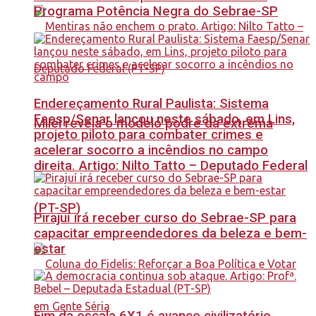
Programa Potência Negra do Sebrae-SP
Endereçamento Rural Paulista: Sistema
Faesp/Senar lançou neste sábado, em Lins,
Milei revela o modelo podre da extrema
projeto piloto para combater crimes e
acelerar socorro a incêndios no campo
direita. Artigo: Nilto Tatto – Deputado Federal
(PT-SP)
Pirajuí irá receber curso do Sebrae-SP para
capacitar empreendedores da beleza e bem-
estar