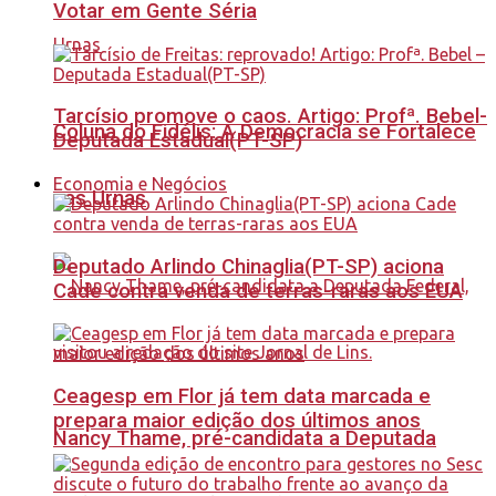
Votar em Gente Séria
Tarcísio promove o caos. Artigo: Profª. Bebel-
Coluna do Fidélis: A Democracia se Fortalece
Deputada Estadual(PT-SP)
Economia e Negócios
nas Urnas
Deputado Arlindo Chinaglia(PT-SP) aciona
Cade contra venda de terras-raras aos EUA
Ceagesp em Flor já tem data marcada e
prepara maior edição dos últimos anos
Nancy Thame, pré-candidata a Deputada