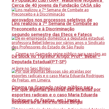
à População LGBTQIA+ “Waldirene Nogueira”
Cerca de 40 jovens da Fundação CASA são
aprovados nos processos seletivos de
Lins realizou a 7ª Semana de Combate ao
Preconceito e à Discriminação
segundo semestre das Etecs e Fatecs
Dê block no Tigrinho! Artigo: Profª. Bebel –
Deputada Estadual(PT-SP)
Cinema no Gramado reúne público para
Por que algumas pessoas são atraídas por
esportes radicais e o caso Maria Eduarda
Rodrigues de Freitas, em Limeira.
sessões ao ar livre no Sesc Birigui