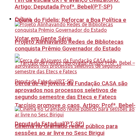
Fim da escala 6X1 é avanço civilizatório.
Artigo: Deputada Profª. Bebel(PT-SP)
Cultura
Coluna do Fidelis: Reforçar a Boa Política e
Votar em Gente Séria
Projeto Alinhavando Redes de Bibliotecas
conquista Prêmio Governador do Estado
Cerca de 40 jovens da Fundação CASA são
aprovados nos processos seletivos de
segundo semestre das Etecs e Fatecs
Tarcísio promove o caos. Artigo: Profª. Bebel-
Deputada Estadual(PT-SP)
Cinema no Gramado reúne público para
sessões ao ar livre no Sesc Birigui