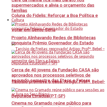
Café da manhã fica mais barato nos
supermercados e alivia o orçamento das
famílias
Coluna do Fidelis: Reforçar a Boa Política e
Cultura
Votar em Gente Séria
Projeto Alinhavando Redes de Bibliotecas
conquista Prêmio Governador do Estado
Cerca de 40 jovens da Fundação CASA são
aprovados nos processos seletivos de
segundo semestre das Etecs e Fatecs
Tarcísio promove o caos. Artigo: Profª. Bebel-
Deputada Estadual(PT-SP)
Cinema no Gramado reúne público para