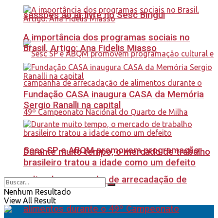
sessões ao ar livre no Sesc Birigui
A importância dos programas sociais no
Brasil. Artigo: Ana Fidelis Miasso
Fundação CASA inaugura CASA da Memória
Sergio Ranalli na capital
Sesc SP e ABQM promovem programação
Durante muito tempo, o mercado de trabalho
brasileiro tratou a idade como um defeito
cultural e campanha de arrecadação de
Nenhum Resultado
View All Result
alimentos durante o 49º Campeonato