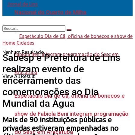
Nacional do Quarto de Milha
Home
Cidades
Nenhum Resultado
Sabesp e Prefeitura de Lins
realizam evento de
View All Result
encerramento das
comemorações ao Dia
Espetáculo Dia de Cã, oficina de bonecos e
Mundial da Água
show de Fabiola Beni integram programação
Mais de 90 instituições públicas e
privadas estiveram empenhadas no
do Sesc em Araçatuba