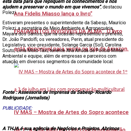
esta data para que repliquem os conhecimentos e nos
ajudem a preservar o mundo em que vivemos”
, destacou
Polezi.
Ana Fidelis Miasso lança o livro”
Estiveram presentes o superintendente da Sabesp, Maurício
Polezi; a secretária de Meio Ambiente e Agropecuária,
FRAGMENTOS INVISÍVEIS DA ALMA”. O livro
Mayara dos Santos, que na ocasião representou o prefeito,
Dr. João Pandolfi; os vereadores, Perin, atual presidente do
Legislativo; vice-presidente, Solange Garcia (Sol); Carolina
está disponível para venda na loja da Amazon.
Souto; Lima Moto Taxi; tenente Ana Arruda da Polícia Militar
Ambiental e equipe; além de empresas e parceiros com
atuação em diversos segmentos da comunidade local.
Fonte : Assessoria de Imprensa da Sabesp- Ricardo
Rodrigues (Jornalista)
PUBLICIDADE:
IV MAS – Mostra de Artes do Sopro acontece
A THJA é sua agência de Negócios e Projetos. Abrimos
de 1º a 3 de julho em Lins com programação