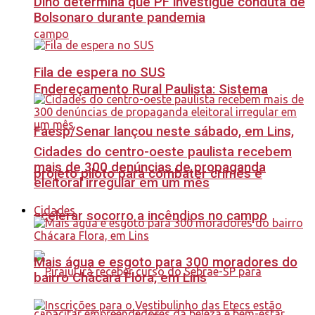
Dino determina que PF investigue conduta de
Bolsonaro durante pandemia
Fila de espera no SUS
Endereçamento Rural Paulista: Sistema
Faesp/Senar lançou neste sábado, em Lins,
Cidades do centro-oeste paulista recebem
mais de 300 denúncias de propaganda
projeto piloto para combater crimes e
eleitoral irregular em um mês
Cidades
acelerar socorro a incêndios no campo
Mais água e esgoto para 300 moradores do
bairro Chácara Flora, em Lins