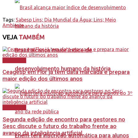
Tags:
Sabesp Lins; Dia Mundial da Água; Lins; Meio
Ambiente
VEJA
TAMBÉM
Brasil alcança maior índice de
Destaques
desenvolvimento humano da história
Ceagesp em Flor já tem data marcada e prepara
maior edição dos últimos anos
Destaques
Segunda edição de encontro para gestores no
Sesc discute o futuro do trabalho frente ao
avanço da inteligência artificial
Enem terá inscrição automática para alunos