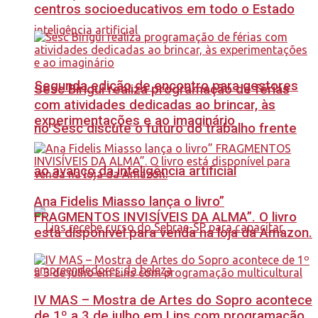
centros socioeducativos em todo o Estado
Segunda edição de encontro para gestores
Sesc Birigui realiza programação de férias
com atividades dedicadas ao brincar, às
experimentações e ao imaginário
no Sesc discute o futuro do trabalho frente
ao avanço da inteligência artificial
Ana Fidelis Miasso lança o livro”
FRAGMENTOS INVISÍVEIS DA ALMA”. O livro
está disponível para venda na loja da Amazon.
IV MAS – Mostra de Artes do Sopro acontece
de 1º a 3 de julho em Lins com programação