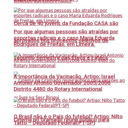
Cerca de 40 jovens da Fundação CASA são
Por que algumas pessoas são atraídas por
esportes radicais e o caso Maria Eduarda
aprovados nos processos seletivos de
Rodrigues de Freitas, em Limeira.
segundo semestre das Etecs e Fatecs
A Importância da Vacinação. Artigo: Israel
Antonio Alfonso Governador 2005/2006
Distrito 4480 do Rotary International
O Brasil não é o País do futebol? Artigo: Nilto
Cinema no Gramado reúne público para
Tatto – Deputado Federal(PT-SP)