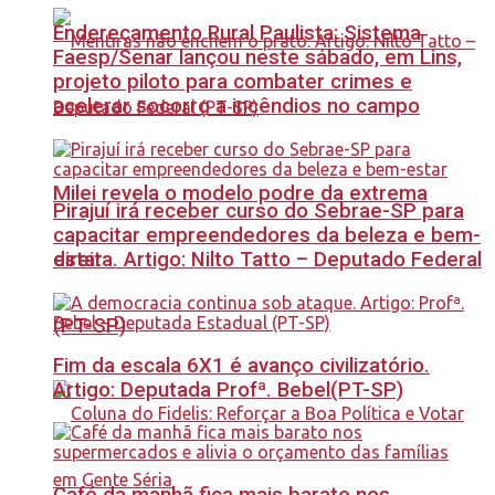
Endereçamento Rural Paulista: Sistema
Faesp/Senar lançou neste sábado, em Lins,
projeto piloto para combater crimes e
acelerar socorro a incêndios no campo
Milei revela o modelo podre da extrema
Pirajuí irá receber curso do Sebrae-SP para
capacitar empreendedores da beleza e bem-
estar
direita. Artigo: Nilto Tatto – Deputado Federal
(PT-SP)
Fim da escala 6X1 é avanço civilizatório.
Artigo: Deputada Profª. Bebel(PT-SP)