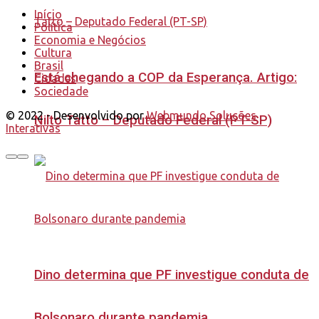
Início
Política
Economia e Negócios
Cultura
Brasil
Está chegando a COP da Esperança. Artigo:
Cidades
Sociedade
© 2022 - Desenvolvido por
Webmundo Soluções
Nilto Tatto – Deputado Federal (PT-SP)
Interativas
Dino determina que PF investigue conduta de
Bolsonaro durante pandemia