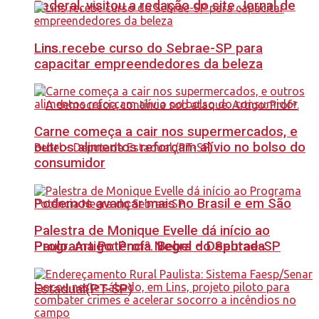
Federal, visitou a redação do site Jornal de
Lins recebe curso do Sebrae-SP para
Lins.
capacitar empreendedores da beleza
Carne começa a cair nos supermercados, e
outros alimentos reforçam alívio no bolso do
consumidor
Podemos avançar mais no Brasil e em São
Palestra de Monique Evelle dá início ao
Paulo. Artigo: Profª. Bebel – Deputada
Programa Potência Negra do Sebrae-SP
Estadual(PT-SP)