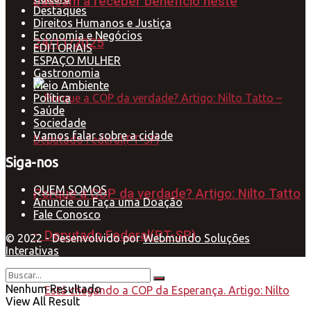
passam a receber benefício neste
Destaques
Direitos Humanos e Justiça
Economia e Negócios
24/11/2025
EDITORIAIS
ESPAÇO MULHER
Gastronomia
Meio Ambiente
Política
Saúde
Sociedade
Vamos falar sobre a cidade
Siga-nos
QUEM SOMOS
Porque a COP da verdade? Artigo: Nilto Tatto
Anuncie ou Faça uma Doação
Fale Conosco
– Deputado Federal(PT-SP)
© 2022 - Desenvolvido por
Webmundo Soluções
Interativas
Nenhum Resultado
View All Result