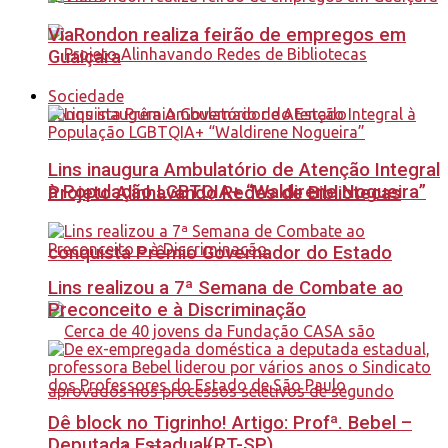
ViaRondon realiza feirão de empregos em
Guaiçara
Sociedade
Lins inaugura Ambulatório de Atenção Integral
à População LGBTQIA+ “Waldirene Nogueira”
Projeto Alinhavando Redes de Bibliotecas
conquista Prêmio Governador do Estado
Lins realizou a 7ª Semana de Combate ao
Preconceito e à Discriminação
Dê block no Tigrinho! Artigo: Profª. Bebel –
Deputada Estadual(PT-SP)