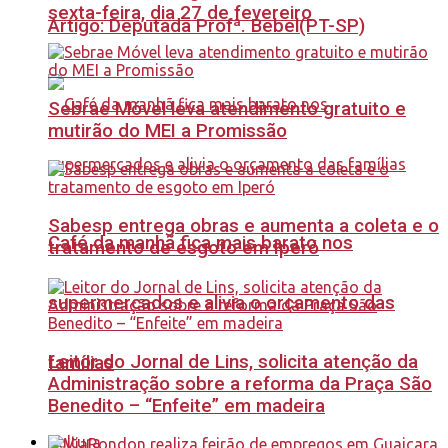
sexta-feira, dia 27 de fevereiro
Artigo: Deputada Profª. Bebel(PT-SP)
Sebrae Móvel leva atendimento gratuito e
mutirão do MEI a Promissão
Sabesp entrega obras e aumenta a coleta e o
Café da manhã fica mais barato nos
tratamento de esgoto em Iperó
supermercados e alivia o orçamento das
Leitor do Jornal de Lins, solicita atenção da
famílias
Administração sobre a reforma da Praça São
Benedito – “Enfeite” em madeira
Cultura