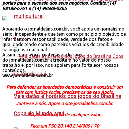
portas para o sucesso dos seus negócios. Contato:(14)
98138-6761 e (14) 99693-0265
multicultural
Apoiando o
jornaldelins.com.br
, você apoia um jornalismo
sério, independente e que tem como princípio o objetivo de
Brasil
informar com responsabilidade, verdade dos fatos e
qualidade tendo como parceiros veículos de credibilidade
na imprensa nacional.
Assim como você, centenas de leitores
do
jornaldelins.com.br
acreditam no valor do nosso
trabalho e, por isso, nos apoiam para fortalecer nossos
conteúdos.
www.jornaldelins.com.br
Para defender as liberdades democráticas e construir um
país com justiça social, precisamos de seu Apoio.
Veja datas e horários dos jogos do Brasil na
Junte-se a nós. Apoie o site jornaldelins.com.br.
Copa do Mundo aqui
Faça uma Doação de qualquer valor.
Faça um PIX: 20.140.214/0001-70