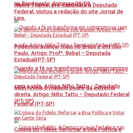
na Band neste domingo 09/08
Nancy Thame, pré-candidata a Deputada
Federal, visitou a redação do site Jornal de
Lins.
Podemos avançar mais no Brasil e em São
Paulo. Artigo: Profª. Bebel – Deputada
Estadual(PT-SP)
Quando a fé se transforma em compromisso
com a vida. Artigo: Nilto Tatto – Deputado
Milei revela o modelo podre da extrema
direita. Artigo: Nilto Tatto – Deputado Federal
(PT-SP)
Federal (PT-SP)
Coluna do Fidelis: Reforçar a Boa Política e