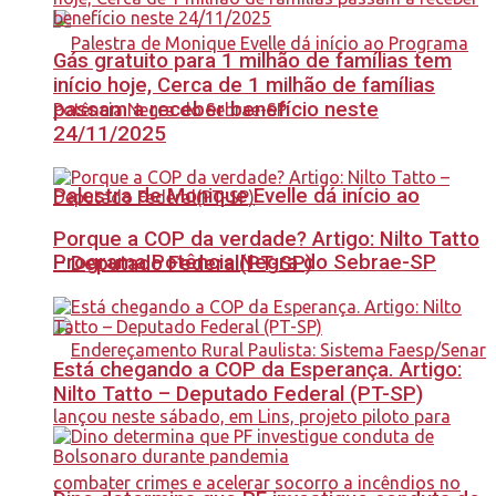
Gás gratuito para 1 milhão de famílias tem
início hoje, Cerca de 1 milhão de famílias
passam a receber benefício neste
24/11/2025
Palestra de Monique Evelle dá início ao
Porque a COP da verdade? Artigo: Nilto Tatto
Programa Potência Negra do Sebrae-SP
– Deputado Federal(PT-SP)
Está chegando a COP da Esperança. Artigo:
Nilto Tatto – Deputado Federal (PT-SP)