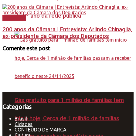
do 3º ano da rede pública
Destaques
200 anos da Câmara | Entrevista: Arlindo Chinaglia,
ex-presidente da Câmara dos Deputados
Comente este post
Gás gratuito para 1 milhão de famílias tem
Categorias
início hoje, Cerca de 1 milhão de famílias
Brasil
Cidades
CONTEÚDO DE MARCA
Cultura