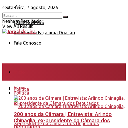
sexta-feira, 7 agosto, 2026
Nenhum Resultado
QUEM SOMOS
View All Result
Anuncie ou Faça uma Doação
Fale Conosco
Início
Início
Política
Política
200 anos da Câmara | Entrevista: Arlindo
Chinaglia, ex-presidente da Câmara dos
Deputados