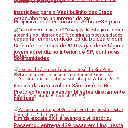
Inscrições para o Vestibulinho das Etecs
estão abertas no interior de SP
Pirajuí irá receber curso do Sebrae-SP para
capacitar empreendedores da beleza e bem-
Ciee oferece mais de 900 vagas de estágio e
jovem aprendiz no interior de SP; confira as
estar
oportunidades
Fiscais da área azul em São José do Rio
Preto voltaram a vender bilhetes diretamente
nas ruas
Fim da escala 6X1 é avanço civilizatório.
Pacaembu entrega 439 casas em Lins, nesta