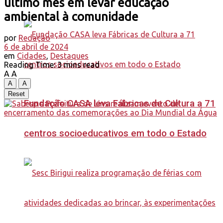
último mês em levar educação
ambiental à comunidade
por
Redação
6 de abril de 2024
em
Cidades
,
Destaques
Reading Time: 3 mins read
A
A
A
A
Reset
Fundação CASA leva Fábricas de Cultura a 71
centros socioeducativos em todo o Estado