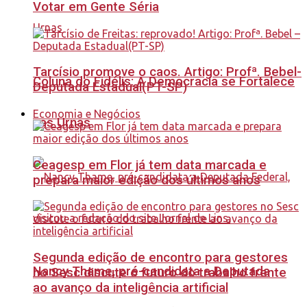
Votar em Gente Séria
Tarcísio promove o caos. Artigo: Profª. Bebel-
Coluna do Fidélis: A Democracia se Fortalece
Deputada Estadual(PT-SP)
Economia e Negócios
nas Urnas
Ceagesp em Flor já tem data marcada e
prepara maior edição dos últimos anos
Segunda edição de encontro para gestores
Nancy Thame, pré-candidata a Deputada
no Sesc discute o futuro do trabalho frente
ao avanço da inteligência artificial