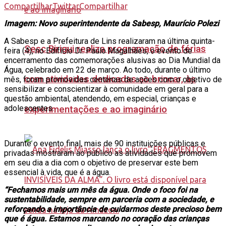
Compartilhar
Twittar
Compartilhar
Imagem:
Novo superintendente da Sabesp, Maurício Polezi
A Sabesp e a Prefeitura de Lins realizaram na última quinta-
Sesc Birigui realiza programação de férias
feira (4), no Edifício Dr. Paulo Magalhães, o evento de
encerramento das comemorações alusivas ao Dia Mundial da
Água, celebrado em 22 de março. Ao todo, durante o último
com atividades dedicadas ao brincar, às
mês, foram promovidas centenas de ações com o objetivo de
sensibilizar e conscientizar à comunidade em geral para a
questão ambiental, atendendo, em especial, crianças e
adolescentes.
experimentações e ao imaginário
Durante o evento final, mais de 90 instituições públicas e
privadas mostraram ao público as atividades que promovem
em seu dia a dia com o objetivo de preservar este bem
essencial à vida, que é a água.
“Fechamos mais um mês da água. Onde o foco foi na
sustentabilidade, sempre em parceria com a sociedade, e
reforçando a importância de cuidarmos deste precioso bem
que é água. Estamos marcando no coração das crianças