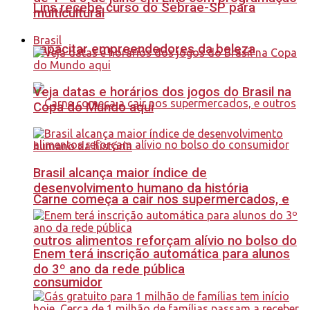
Lins recebe curso do Sebrae-SP para
multicultural
Brasil
capacitar empreendedores da beleza
Veja datas e horários dos jogos do Brasil na
Copa do Mundo aqui
Brasil alcança maior índice de
desenvolvimento humano da história
Carne começa a cair nos supermercados, e
outros alimentos reforçam alívio no bolso do
Enem terá inscrição automática para alunos
do 3º ano da rede pública
consumidor