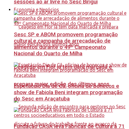
sessões ao ar livre no Sesc Birigui
Economia e Negócios
Sesc SP e ABQM promovem programação
cultural e campanha de arrecadação de
alimentos durante o 49º Campeonato
Nacional do Quarto de Milha
Ceagesp em Flor já tem data marcada e
prepara maior edição dos últimos anos
Espetáculo Dia de Cã, oficina de bonecos e
show de Fabiola Beni integram programação
do Sesc em Araçatuba
Fundação CASA leva Fábricas de Cultura a 71