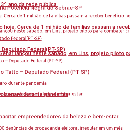
 3º ano da rede pública
rama Potência Negra do Sebrae-SP
cio hoje, Cerca de 1 milhão de famílias passam a rec
 – Deputado Federal(PT-SP)
enar lançou neste sábado, em Lins, projeto piloto p
to Tatto – Deputado Federal (PT-SP)
Bolsonaro durante pandemia
capacitar empreendedores da beleza e bem-estar