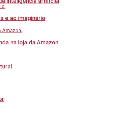
inteligência artificial
s e ao imaginário
nda na loja da Amazon.
tural
or