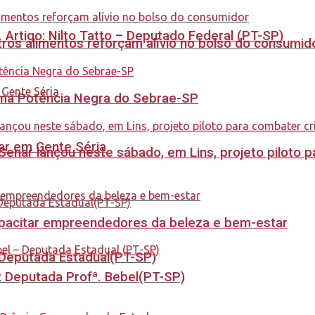
. Artigo: Nilto Tatto – Deputado Federal (PT-SP)
ros alimentos reforçam alívio no bolso do consumid
rama Potência Negra do Sebrae-SP
tar em Gente Séria
enar lançou neste sábado, em Lins, projeto piloto p
capacitar empreendedores da beleza e bem-estar
- Deputada Estadual(PT-SP)
o: Deputada Profª. Bebel(PT-SP)