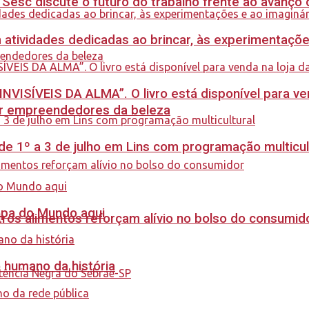
sc discute o futuro do trabalho frente ao avanço da 
m atividades dedicadas ao brincar, às experimentaçõe
INVISÍVEIS DA ALMA”. O livro está disponível para ve
ar empreendedores da beleza
e 1º a 3 de julho em Lins com programação multicul
Copa do Mundo aqui
ros alimentos reforçam alívio no bolso do consumid
o humano da história