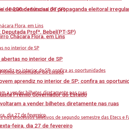
s de 300 denúncias de propaganda eleitoral irregu
o: Deputada Profª. Bebel(PT-SP)
rro Chácara Flora, em Lins
 abertas no interior de SP
ovem aprendiz no interior de SP; confira as oportun
quista Prêmio Governador do Estado
 voltaram a vender bilhetes diretamente nas ruas
ta-feira, dia 27 de fevereiro