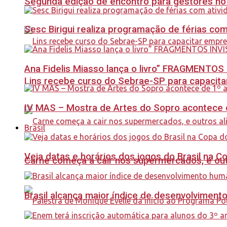
Segunda edição de encontro para gestores no Se
Sesc Birigui realiza programação de férias co
Ana Fidelis Miasso lança o livro” FRAGMENTOS 
Lins recebe curso do Sebrae-SP para capacit
IV MAS – Mostra de Artes do Sopro acontece d
Brasil
Veja datas e horários dos jogos do Brasil na 
Carne começa a cair nos supermercados, e out
Brasil alcança maior índice de desenvolviment