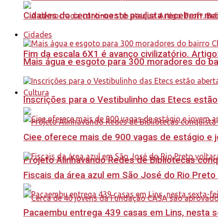
Cidades do centro-oeste paulista recebem mai
Cidades
Fim da escala 6X1 é avanço civilizatório. Artig
Mais água e esgoto para 300 moradores do bai
Cultura
Inscrições para o Vestibulinho das Etecs estão
Ciee oferece mais de 900 vagas de estágio e j
Projeto Alinhavando Redes de Bibliotecas con
Fiscais da área azul em São José do Rio Preto
Pacaembu entrega 439 casas em Lins, nesta sex