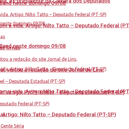
aglia, ex-presidente da Câmara dos Deputados
a Band neste domingo 09/08
 a vida. Artigo: Nilto Tatto – Deputado Federal (P
a Band neste domingo 09/08
nas Urnas
 visitou a redação do site Jornal de Lins.
 a vida. Artigo: Nilto Tatto – Deputado Federal (P
. Artigo: Profª. Bebel – Deputada Estadual(PT-SP)
. Artigo: Nilto Tatto – Deputado Federal (PT-SP)