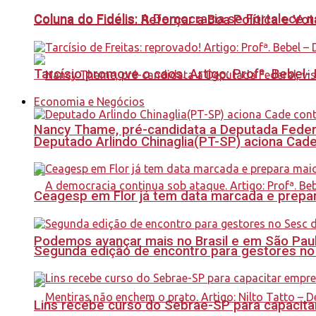
Coluna do Fidélis: A Democracia se Fortalece 
Coluna do Fidelis: Reforçar a Boa Política e Vo
Tarcísio promove o caos. Artigo: Profª. Bebel
Economia e Negócios
Nancy Thame, pré-candidata a Deputada Federal,
Deputado Arlindo Chinaglia(PT-SP) aciona Cade
Ceagesp em Flor já tem data marcada e prepar
Podemos avançar mais no Brasil e em São Paulo
Segunda edição de encontro para gestores no Se
Lins recebe curso do Sebrae-SP para capacit