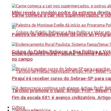
Milei revela o modelo podre da extrema direita
Carne começa a cair nos supermercados, e out
Palestra de Monique Evelle dá início ao Prog
Coluna do Fidelis: Reforçar a Boa Política e Vo
Endereçamento Rural Paulista: Sistema Faesp/S
no campo
Pirajuí irá receber curso do Sebrae-SP para 
Tarcísio promove o caos. Artigo: Profª. Bebel
Fim da escala 6X1 é avanço civilizatório. Artig
Cultura
Economia e Negócios