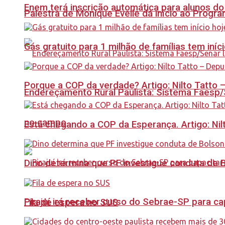
Enem terá inscrição automática para alunos do
Palestra de Monique Evelle dá início ao Prog
Gás gratuito para 1 milhão de famílias tem iní
Porque a COP da verdade? Artigo: Nilto Tatto
Endereçamento Rural Paulista: Sistema Faesp/S
no campo
Está chegando a COP da Esperança. Artigo: Nil
Dino determina que PF investigue conduta de 
Pirajuí irá receber curso do Sebrae-SP para 
Fila de espera no SUS