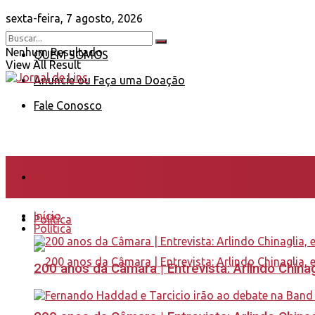
sexta-feira, 7 agosto, 2026
Nenhum Resultado
QUEM SOMOS
View All Result
Anuncie ou Faça uma Doação
Fale Conosco
Início
Início
Política
Política
200 anos da Câmara | Entrevista: Arlindo Chin