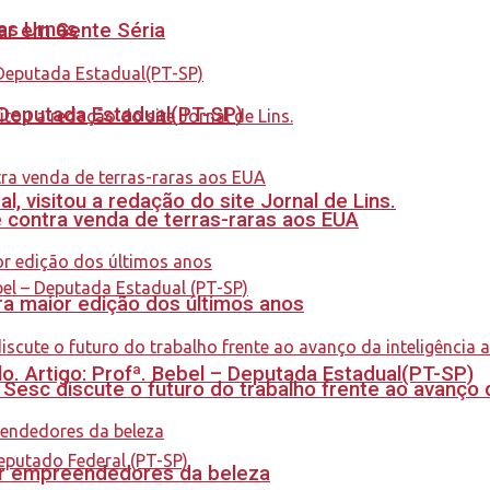
nas Urnas
tar em Gente Séria
- Deputada Estadual(PT-SP)
 visitou a redação do site Jornal de Lins.
 contra venda de terras-raras aos EUA
a maior edição dos últimos anos
. Artigo: Profª. Bebel – Deputada Estadual(PT-SP)
sc discute o futuro do trabalho frente ao avanço da 
ar empreendedores da beleza