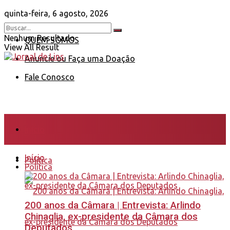
quinta-feira, 6 agosto, 2026
Nenhum Resultado
QUEM SOMOS
View All Result
Anuncie ou Faça uma Doação
Fale Conosco
Início
Início
Política
Política
200 anos da Câmara | Entrevista: Arlindo
Chinaglia, ex-presidente da Câmara dos
Deputados