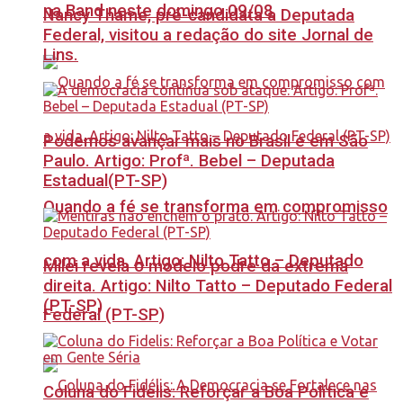
na Band neste domingo 09/08
Nancy Thame, pré-candidata a Deputada
Federal, visitou a redação do site Jornal de
Lins.
Podemos avançar mais no Brasil e em São
Paulo. Artigo: Profª. Bebel – Deputada
Estadual(PT-SP)
Quando a fé se transforma em compromisso
com a vida. Artigo: Nilto Tatto – Deputado
Milei revela o modelo podre da extrema
direita. Artigo: Nilto Tatto – Deputado Federal
(PT-SP)
Federal (PT-SP)
Coluna do Fidelis: Reforçar a Boa Política e