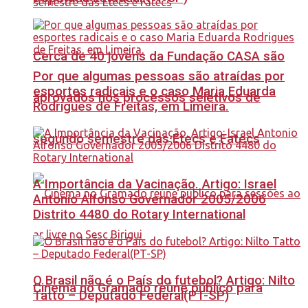
Cerca de 40 jovens da Fundação CASA são
Por que algumas pessoas são atraídas por
esportes radicais e o caso Maria Eduarda
aprovados nos processos seletivos de
Rodrigues de Freitas, em Limeira.
segundo semestre das Etecs e Fatecs
A Importância da Vacinação. Artigo: Israel
Antonio Alfonso Governador 2005/2006
Distrito 4480 do Rotary International
O Brasil não é o País do futebol? Artigo: Nilto
Cinema no Gramado reúne público para
Tatto – Deputado Federal(PT-SP)