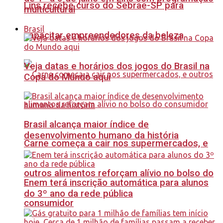
Lins recebe curso do Sebrae-SP para
multicultural
Brasil
capacitar empreendedores da beleza
Veja datas e horários dos jogos do Brasil na
Copa do Mundo aqui
Brasil alcança maior índice de
desenvolvimento humano da história
Carne começa a cair nos supermercados, e
outros alimentos reforçam alívio no bolso do
Enem terá inscrição automática para alunos
do 3º ano da rede pública
consumidor