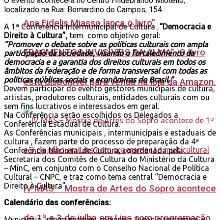
O evento acontecerá no Centro Hildebrando Miotello,
localizado na Rua: Bernardino de Campos, 154.
Ana Fidelis Miasso lança o livro”
A 1ª Conferência Intermunicipal de Cultura ,
“Democracia e
Direito à Cultura”
, tem como objetivo geral:
“Promover o debate sobre as políticas culturais com ampla
FRAGMENTOS INVISÍVEIS DA ALMA”. O livro
participação da sociedade, visando o fortalecimento da
democracia e a garantia dos direitos culturais em todos os
âmbitos da federação e de forma transversal com todas as
políticas públicas sociais e econômicas do Brasil.”
está disponível para venda na loja da Amazon.
Devem participar do evento gestores municipais de cultura,
artistas, produtores culturais, entidades culturais com ou
sem fins lucrativos e interessados em geral.
Na Conferência serão escolhidos os Delegados a
Conferência Estadual de Cultura.
As Conferências municipais , intermunicipais e estaduais de
cultura , fazem parte do processo de preparação da 4ª
Conferência Nacional de Cultura, coordenada pela
Secretaria dos Comitês de Cultura do Ministério da Cultura
– MinC, em conjunto com o Conselho Nacional de Política
Cultural – CNPC, e traz como tema central “Democracia e
Direito à Cultura”.
IV MAS – Mostra de Artes do Sopro acontece
Calendário das conferências:
de 1º a 3 de julho em Lins com programação
Municipais, intermunicipais, regionais, livres e territoriais –