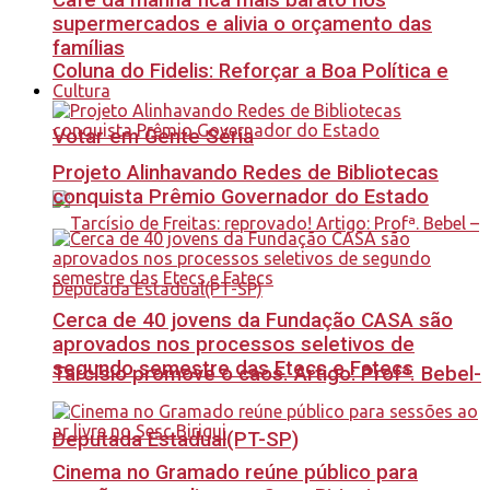
Café da manhã fica mais barato nos
supermercados e alivia o orçamento das
famílias
Coluna do Fidelis: Reforçar a Boa Política e
Cultura
Votar em Gente Séria
Projeto Alinhavando Redes de Bibliotecas
conquista Prêmio Governador do Estado
Cerca de 40 jovens da Fundação CASA são
aprovados nos processos seletivos de
segundo semestre das Etecs e Fatecs
Tarcísio promove o caos. Artigo: Profª. Bebel-
Deputada Estadual(PT-SP)
Cinema no Gramado reúne público para