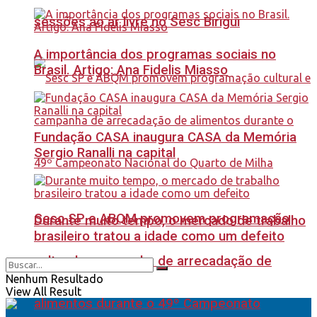
sessões ao ar livre no Sesc Birigui
A importância dos programas sociais no
Brasil. Artigo: Ana Fidelis Miasso
Fundação CASA inaugura CASA da Memória
Sergio Ranalli na capital
Sesc SP e ABQM promovem programação
Durante muito tempo, o mercado de trabalho
brasileiro tratou a idade como um defeito
cultural e campanha de arrecadação de
Nenhum Resultado
View All Result
alimentos durante o 49º Campeonato