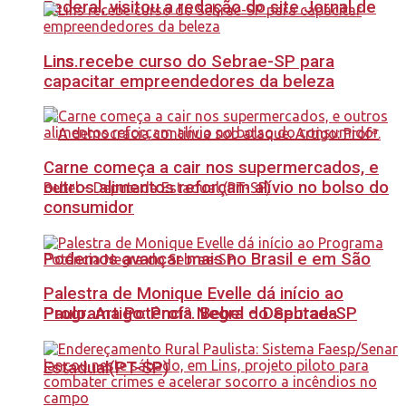
Federal, visitou a redação do site Jornal de
Lins recebe curso do Sebrae-SP para
Lins.
capacitar empreendedores da beleza
Carne começa a cair nos supermercados, e
outros alimentos reforçam alívio no bolso do
consumidor
Podemos avançar mais no Brasil e em São
Palestra de Monique Evelle dá início ao
Paulo. Artigo: Profª. Bebel – Deputada
Programa Potência Negra do Sebrae-SP
Estadual(PT-SP)