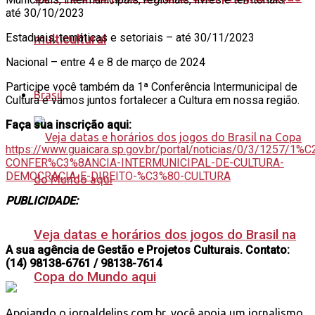
até 30/10/2023
Estaduais, temáticas e setoriais – até 30/11/2023
multicultural
Nacional – entre 4 e 8 de março de 2024
Participe você também da 1ª Conferência Intermunicipal de
Brasil
Cultura e vamos juntos fortalecer a Cultura em nossa região.
Faça sua inscrição aqui:
https://www.guaicara.sp.gov.br/portal/noticias/0/3/1257/1%
CONFER%C3%8ANCIA-INTERMUNICIPAL-DE-CULTURA-
DEMOCRACIA-E-DIREITO-%C3%80-CULTURA
PUBLICIDADE:
Veja datas e horários dos jogos do Brasil na
A sua agência de Gestão e Projetos Culturais. Contato:
(14) 98138-6761 / 98138-7614
Copa do Mundo aqui
Apoiando o jornaldelins.com.br, você apoia um jornalismo