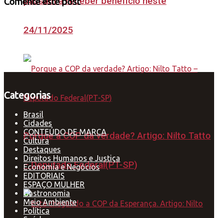
passam a receber benefício neste
Comente este post
24/11/2025
Categorias
Brasil
Cidades
CONTEÚDO DE MARCA
Porque a COP da verdade? Artigo: Nilto Tatto
Cultura
Destaques
Direitos Humanos e Justiça
– Deputado Federal(PT-SP)
Economia e Negócios
EDITORIAIS
ESPAÇO MULHER
Gastronomia
Meio Ambiente
Política