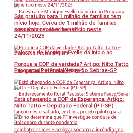
Gás gratuito para 1 milhão de famílias tem
início hoje, Cerca de 1 milhão de famílias
passam a receber benefício neste
24/11/2025
Palestra de Monique Evelle dá início ao
Porque a COP da verdade? Artigo: Nilto Tatto
Programa Potência Negra do Sebrae-SP
– Deputado Federal(PT-SP)
Está chegando a COP da Esperança. Artigo:
Nilto Tatto – Deputado Federal (PT-SP)