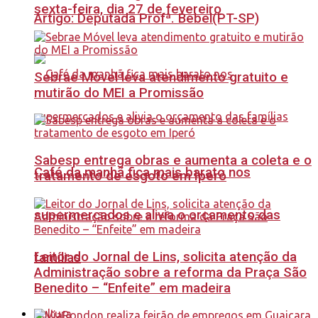
sexta-feira, dia 27 de fevereiro
Artigo: Deputada Profª. Bebel(PT-SP)
Sebrae Móvel leva atendimento gratuito e
mutirão do MEI a Promissão
Sabesp entrega obras e aumenta a coleta e o
Café da manhã fica mais barato nos
tratamento de esgoto em Iperó
supermercados e alivia o orçamento das
Leitor do Jornal de Lins, solicita atenção da
famílias
Administração sobre a reforma da Praça São
Benedito – “Enfeite” em madeira
Cultura