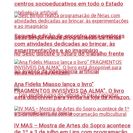
centros socioeducativos em todo o Estado
Segunda edição de encontro para gestores
Sesc Birigui realiza programação de férias
com atividades dedicadas ao brincar, às
experimentações e ao imaginário
no Sesc discute o futuro do trabalho frente
ao avanço da inteligência artificial
Ana Fidelis Miasso lança o livro”
FRAGMENTOS INVISÍVEIS DA ALMA”. O livro
está disponível para venda na loja da Amazon.
IV MAS – Mostra de Artes do Sopro acontece
de 1º a 3 de julho em Lins com programação