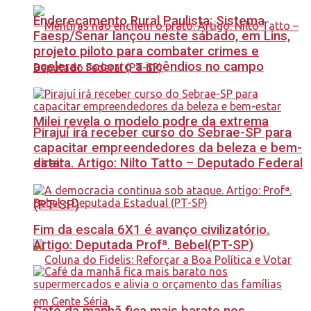
Endereçamento Rural Paulista: Sistema
Faesp/Senar lançou neste sábado, em Lins,
projeto piloto para combater crimes e
acelerar socorro a incêndios no campo
Milei revela o modelo podre da extrema
Pirajuí irá receber curso do Sebrae-SP para
capacitar empreendedores da beleza e bem-
estar
direita. Artigo: Nilto Tatto – Deputado Federal
(PT-SP)
Fim da escala 6X1 é avanço civilizatório.
Artigo: Deputada Profª. Bebel(PT-SP)