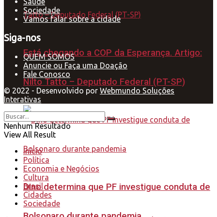
Saúde
Sociedade
Vamos falar sobre a cidade
Siga-nos
Está chegando a COP da Esperança. Artigo:
QUEM SOMOS
Anuncie ou Faça uma Doação
Fale Conosco
Nilto Tatto – Deputado Federal (PT-SP)
© 2022 - Desenvolvido por
Webmundo Soluções
Interativas
Nenhum Resultado
View All Result
Início
Política
Economia e Negócios
Cultura
Brasil
Dino determina que PF investigue conduta de
Cidades
Sociedade
Bolsonaro durante pandemia