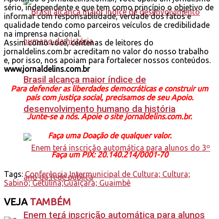
sério, independente e que tem como princípio o objetivo de
informar com responsabilidade, verdade dos fatos e
qualidade tendo como parceiros veículos de credibilidade
na imprensa nacional.
Assim como você, centenas de leitores do
jornaldelins.com.br acreditam no valor do nosso trabalho
e, por isso, nos apoiam para fortalecer nossos conteúdos.
www.jornaldelins.com.br
Brasil alcança maior índice de
Para defender as liberdades democráticas e construir um
país com justiça social, precisamos de seu Apoio.
desenvolvimento humano da história
Junte-se a nós. Apoie o site jornaldelins.com.br.
Faça uma Doação de qualquer valor.
Faça um PIX: 20.140.214/0001-70
Tags:
Conferência Intermunicipal de Cultura; Cultura;
Sabino; Getulina;Guaiçara; Guaimbê
VEJA
TAMBÉM
Enem terá inscrição automática para alunos