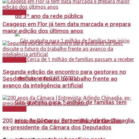
Destaques
do 3º ano da rede pública
Ceagesp em Flor já tem data marcada e prepara
maior edição dos últimos anos
Destaques
Segunda edição de encontro para gestores no
Sesc discute o futuro do trabalho frente ao
avanço da inteligência artificial
Gás gratuito para 1 milhão de famílias tem
Destaques
200 anos da Câmara | Entrevista: Arlindo Chinaglia,
início hoje, Cerca de 1 milhão de famílias
ex-presidente da Câmara dos Deputados