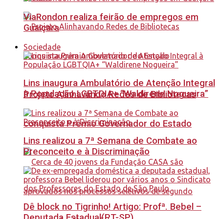
ViaRondon realiza feirão de empregos em
Guaiçara
Sociedade
Lins inaugura Ambulatório de Atenção Integral
à População LGBTQIA+ “Waldirene Nogueira”
Projeto Alinhavando Redes de Bibliotecas
conquista Prêmio Governador do Estado
Lins realizou a 7ª Semana de Combate ao
Preconceito e à Discriminação
Dê block no Tigrinho! Artigo: Profª. Bebel –
Deputada Estadual(PT-SP)