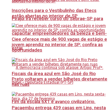
Inscrições para o Vestibulinho das Etecs
estão abertas no interior de SP
Pirajuí irá receber curso do Sebrae-SP para
capacitar empreendedores da beleza e bem-
Ciee oferece mais de 900 vagas de estágio e
jovem aprendiz no interior de SP; confira as
estar
oportunidades
Fiscais da área azul em São José do Rio
Preto voltaram a vender bilhetes diretamente
nas ruas
Fim da escala 6X1 é avanço civilizatório.
Pacaembu entrega 439 casas em Lins, nesta