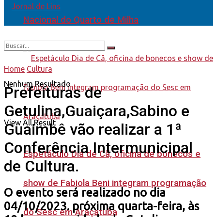
Nacional do Quarto de Milha
Home
Cultura
Nenhum Resultado
Prefeituras de
Getulina,Guaiçara,Sabino e
View All Result
Guaimbê vão realizar a 1ª
Conferência Intermunicipal
Espetáculo Dia de Cã, oficina de bonecos e
de Cultura.
show de Fabiola Beni integram programação
O evento será realizado no dia
04/10/2023. próxima quarta-feira, às
do Sesc em Araçatuba