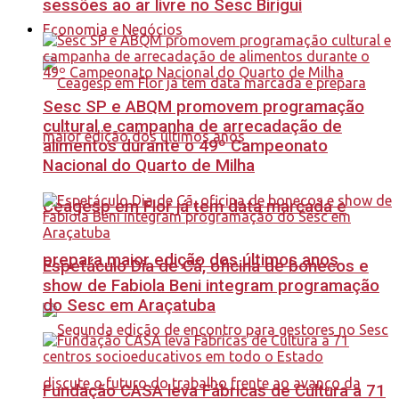
sessões ao ar livre no Sesc Birigui
Economia e Negócios
Sesc SP e ABQM promovem programação
cultural e campanha de arrecadação de
alimentos durante o 49º Campeonato
Nacional do Quarto de Milha
Ceagesp em Flor já tem data marcada e
prepara maior edição dos últimos anos
Espetáculo Dia de Cã, oficina de bonecos e
show de Fabiola Beni integram programação
do Sesc em Araçatuba
Fundação CASA leva Fábricas de Cultura a 71