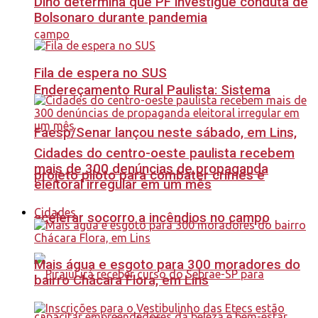
Dino determina que PF investigue conduta de
Bolsonaro durante pandemia
Fila de espera no SUS
Endereçamento Rural Paulista: Sistema
Faesp/Senar lançou neste sábado, em Lins,
Cidades do centro-oeste paulista recebem
mais de 300 denúncias de propaganda
projeto piloto para combater crimes e
eleitoral irregular em um mês
Cidades
acelerar socorro a incêndios no campo
Mais água e esgoto para 300 moradores do
bairro Chácara Flora, em Lins