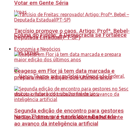
Votar em Gente Séria
Tarcísio promove o caos. Artigo: Profª. Bebel-
Coluna do Fidélis: A Democracia se Fortalece
Deputada Estadual(PT-SP)
Economia e Negócios
nas Urnas
Ceagesp em Flor já tem data marcada e
prepara maior edição dos últimos anos
Segunda edição de encontro para gestores
Nancy Thame, pré-candidata a Deputada
no Sesc discute o futuro do trabalho frente
ao avanço da inteligência artificial