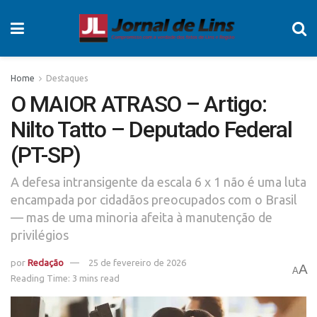
Home
Destaques
O MAIOR ATRASO – Artigo:
Nilto Tatto – Deputado Federal
(PT-SP)
A defesa intransigente da escala 6 x 1 não é uma luta
encampada por cidadãos preocupados com o Brasil
— mas de uma minoria afeita à manutenção de
privilégios
por
Redação
25 de fevereiro de 2026
A
A
Reading Time: 3 mins read