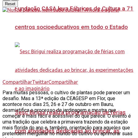
Reset
Fundação CASA leva Fábricas de Cultura a 71
centros socioeducativos em todo o Estado
Compartilhar
Twittar
Compartilhar
Para muitas pessoas, o cultivo de plantas pode parecer um
desafio. Mas a 13ª edição da CEAGESP em Flor, que
acontece nos dias 25, 26 e 27 de outubro em Bauru,
desmistifica o processo de jardinagem e mostra que
Sesc Birigui realiza programação de férias
começar é mais fácil e acessível do que parece. O evento é
uma tradição que celebra a primavera trazendo da estação
mais florida do ano e, também, orientação para aqueles que
com atividades dedicadas ao brincar, às
pretendem mergulhar no mundo do cultivo ou aprimorar suas