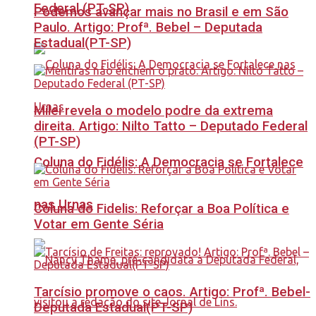
Federal (PT-SP)
Podemos avançar mais no Brasil e em São
Paulo. Artigo: Profª. Bebel – Deputada
Estadual(PT-SP)
Milei revela o modelo podre da extrema
direita. Artigo: Nilto Tatto – Deputado Federal
(PT-SP)
Coluna do Fidélis: A Democracia se Fortalece
nas Urnas
Coluna do Fidelis: Reforçar a Boa Política e
Votar em Gente Séria
Tarcísio promove o caos. Artigo: Profª. Bebel-
Deputada Estadual(PT-SP)