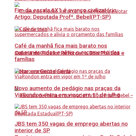
Fim da escala 6X1 é avanço civilizatório.
Artigo: Deputada Profª. Bebel(PT-SP)
Café da manhã fica mais barato nos
supermercados e alivia o orçamento das
Coluna do Fidelis: Reforçar a Boa Política e
famílias
Votar em Gente Séria
Novo aumento de pedágio nas praças da
ViaRondon entra em vigor em 1º de julho
JBS tem 350 vagas de emprego abertas no
interior de SP