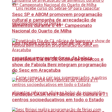
Sesc SP e ABQM promovem programação
cultural e campanha de arrecadação de
alimentos durante o 49º Campeonato
Nacional do Quarto de Milha
Lins recebe curso do Sebrae-SP para
capacitar empreendedores da beleza
Espetáculo Dia de Cã, oficina de bonecos e
show de Fabiola Beni integram programação
do Sesc em Araçatuba
Fundação CASA leva Fábricas de Cultura a 71
centros socioeducativos em todo o Estado