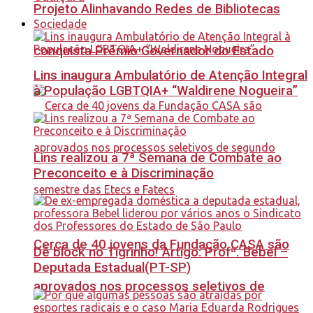
Projeto Alinhavando Redes de Bibliotecas
Sociedade
conquista Prêmio Governador do Estado
Lins inaugura Ambulatório de Atenção Integral
à População LGBTQIA+ “Waldirene Nogueira”
Lins realizou a 7ª Semana de Combate ao
Preconceito e à Discriminação
Cerca de 40 jovens da Fundação CASA são
Dê block no Tigrinho! Artigo: Profª. Bebel –
Deputada Estadual(PT-SP)
aprovados nos processos seletivos de