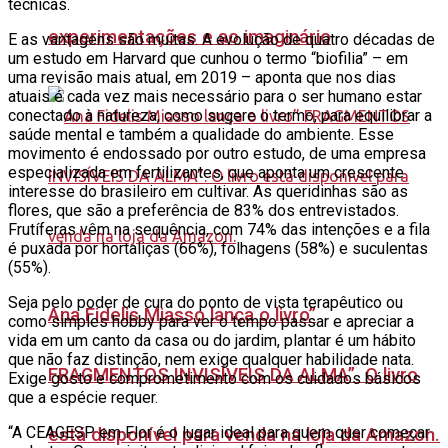
técnicas.
experimentações e ao imaginário
E as vantagens são muitas. A evolução de quatro décadas de
um estudo em Harvard que cunhou o termo “biofilia” – em
uma revisão mais atual, em 2019 – aponta que nos dias
atuais é cada vez mais necessário para o ser humano estar
conectado à natureza, como sugere o termo, para equilibrar a
saúde mental e também a qualidade do ambiente. Esse
movimento é endossado por outro estudo, de uma empresa
especializada em fertilizantes, que aponta um crescente
interesse do brasileiro em cultivar. As queridinhas são as
flores, que são a preferência de 83% dos entrevistados.
Frutíferas vêm na sequência, com 74% das intenções e a fila
é puxada por hortaliças (66%), folhagens (58%) e suculentas
(55%).
Seja pelo poder de cura do ponto de vista terapêutico ou
Ana Fidelis Miasso lança o livro”
como simples hobby para ver o tempo passar e apreciar a
vida em um canto da casa ou do jardim, plantar é um hábito
que não faz distinção, nem exige qualquer habilidade nata.
FRAGMENTOS INVISÍVEIS DA ALMA”. O livro
Exige gosto e comprometimento com os cuidados básicos
que a espécie requer.
“A CEAGESP em Flor é o lugar ideal para quem quer começar
está disponível para venda na loja da Amazon.