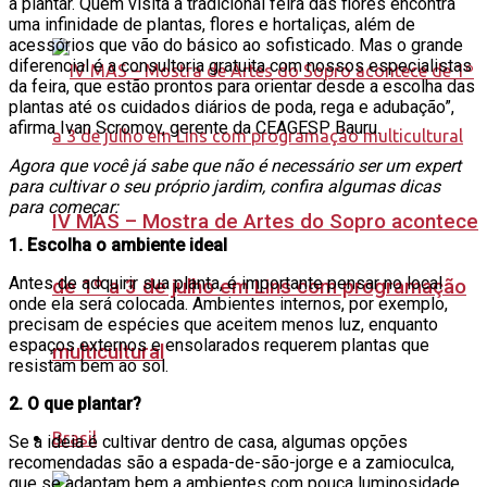
a plantar. Quem visita a tradicional feira das flores encontra
uma infinidade de plantas, flores e hortaliças, além de
acessórios que vão do básico ao sofisticado. Mas o grande
diferencial é a consultoria gratuita com nossos especialistas
da feira, que estão prontos para orientar desde a escolha das
plantas até os cuidados diários de poda, rega e adubação”,
afirma Ivan Scromov, gerente da CEAGESP Bauru.
Agora que você já sabe que não é necessário ser um expert
para cultivar o seu próprio jardim, confira algumas dicas
para começar:
IV MAS – Mostra de Artes do Sopro acontece
1. Escolha o ambiente ideal
Antes de adquirir sua planta, é importante pensar no local
de 1º a 3 de julho em Lins com programação
onde ela será colocada. Ambientes internos, por exemplo,
precisam de espécies que aceitem menos luz, enquanto
espaços externos e ensolarados requerem plantas que
multicultural
resistam bem ao sol.
2. O que plantar?
Brasil
Se a ideia é cultivar dentro de casa, algumas opções
recomendadas são a espada-de-são-jorge e a zamioculca,
que se adaptam bem a ambientes com pouca luminosidade.