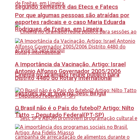
segundo semestre das Etecs e Fatecs
Por que algumas pessoas são atraídas por
esportes radicais e o caso Maria Eduarda
Rodrigues de Freitas, em Limeira.
A Importância da Vacinação. Artigo: Israel
Antonio Alfonso Governador 2005/2006
Cinema no Gramado reúne público para
Distrito 4480 do Rotary International
sessões ao ar livre no Sesc Birigui
O Brasil não é o País do futebol? Artigo: Nilto
Tatto – Deputado Federal(PT-SP)