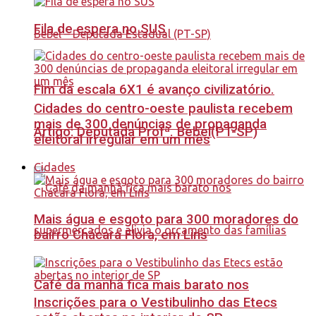
Fila de espera no SUS
Fim da escala 6X1 é avanço civilizatório.
Cidades do centro-oeste paulista recebem
mais de 300 denúncias de propaganda
Artigo: Deputada Profª. Bebel(PT-SP)
eleitoral irregular em um mês
Cidades
Mais água e esgoto para 300 moradores do
bairro Chácara Flora, em Lins
Café da manhã fica mais barato nos
Inscrições para o Vestibulinho das Etecs