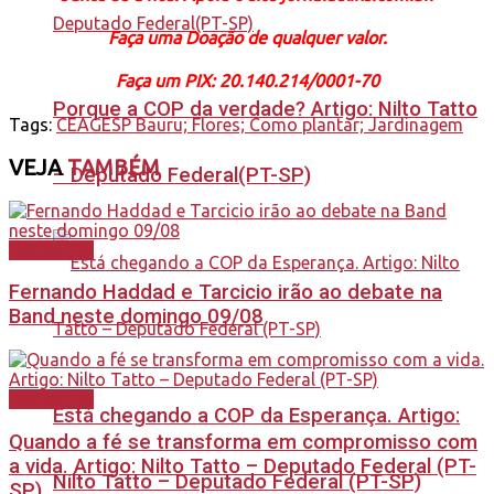
Faça uma Doação de qualquer valor.
Faça um PIX: 20.140.214/0001-70
Porque a COP da verdade? Artigo: Nilto Tatto
Tags:
CEAGESP Bauru; Flores; Como plantar; Jardinagem
VEJA
TAMBÉM
– Deputado Federal(PT-SP)
Destaques
Fernando Haddad e Tarcicio irão ao debate na
Band neste domingo 09/08
Destaques
Está chegando a COP da Esperança. Artigo:
Quando a fé se transforma em compromisso com
a vida. Artigo: Nilto Tatto – Deputado Federal (PT-
Nilto Tatto – Deputado Federal (PT-SP)
SP)