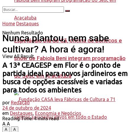
Home
Destaques
Nenhum Resultado
Nunca plantou, nem sabe
Espetáculo Dia de Cã, oficina de bonecos e
cultivar? A hora é agora!
View All Result
show de Fabiola Beni integram programação
A 13ª CEAGESP em Flor é o ponto de
partida ideal para novos jardineiros em
do Sesc em Araçatuba
busca de opções acessíveis e variadas
para todos os ambientes
por
Redação
24 de outubro de 2024
em
Destaques
,
Economia e Negócios
Reading Time: 4 mins read
A
A
A
A