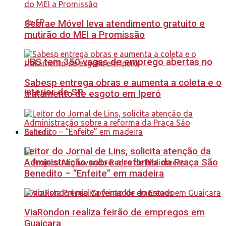
Sebrae Móvel leva atendimento gratuito e
mutirão do MEI a Promissão
JBS tem 350 vagas de emprego abertas no
Sabesp entrega obras e aumenta a coleta e o
interior de SP
tratamento de esgoto em Iperó
Cultura
Leitor do Jornal de Lins, solicita atenção da
Administração sobre a reforma da Praça São
Benedito – “Enfeite” em madeira
ViaRondon realiza feirão de empregos em
Guaiçara