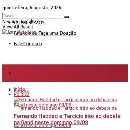
quinta-feira, 6 agosto, 2026
Nenhum Resultado
QUEM SOMOS
View All Result
Anuncie ou Faça uma Doação
Fale Conosco
Início
Início
Política
Política
Fernando Haddad e Tarcicio irão ao debate
na Band neste domingo 09/08