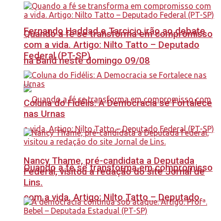
Fernando Haddad e Tarcicio irão ao debate
Quando a fé se transforma em compromisso
com a vida. Artigo: Nilto Tatto – Deputado
Federal (PT-SP)
na Band neste domingo 09/08
Coluna do Fidélis: A Democracia se Fortalece
nas Urnas
Nancy Thame, pré-candidata a Deputada
Quando a fé se transforma em compromisso
Federal, visitou a redação do site Jornal de
Lins.
com a vida. Artigo: Nilto Tatto – Deputado