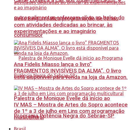
Carne começa a cair nos supermercados, e
outros alimentos reforçam alívio no bolso do
Sesc Birigui realiza programação de férias
com atividades dedicadas ao brincar, às
experimentações e ao imaginário
consumidor
Ana Fidelis Miasso lança o livro”
FRAGMENTOS INVISÍVEIS DA ALMA”. O livro
está disponível para venda na loja da Amazon.
Palestra de Monique Evelle dá início ao
IV MAS – Mostra de Artes do Sopro acontece
de 1º a 3 de julho em Lins com programação
Programa Potência Negra do Sebrae-SP
multicultural
Brasil