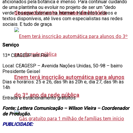
aficionados pela botânica é imenso. Para continuar cuidando
de uma plantinha ou evoluir no projeto de ser um “dedo
desenvolvimento humano da história
verde”, busque tutoriais na internet. Há muitos vídeos e
textos disponíveis, até lives com especialistas nas redes
sociais. E tudo de graça.
Serviço
‎13ª CEAGESP em Flor
Local: CEAGESP – Avenida Nações Unidas, 50-98 – bairro
‎Presidente Geisel
Enem terá inscrição automática para alunos
Dias e horários: 25 e 26, das 9h às 20h e, dia 27, das 9h às
14h‎
do 3º ano da rede pública
Entrada e estacionamento gratuitos
Fonte: Lettera Comunicação – Wilson Vieira – Coordenador
de Produção.
PUBLICIDADE: