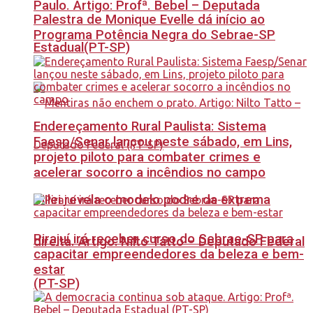
Paulo. Artigo: Profª. Bebel – Deputada
Palestra de Monique Evelle dá início ao
Programa Potência Negra do Sebrae-SP
Estadual(PT-SP)
Endereçamento Rural Paulista: Sistema
Faesp/Senar lançou neste sábado, em Lins,
projeto piloto para combater crimes e
acelerar socorro a incêndios no campo
Milei revela o modelo podre da extrema
Pirajuí irá receber curso do Sebrae-SP para
direita. Artigo: Nilto Tatto – Deputado Federal
capacitar empreendedores da beleza e bem-
estar
(PT-SP)