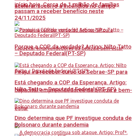
início hoje, Cerca de 1 milhão de famílias
acelerar socorro a incêndios no campo
passam a receber benefício neste
24/11/2025
Porque a COP da verdade? Artigo: Nilto Tatto
– Deputado Federal(PT-SP)
Pirajuí irá receber curso do Sebrae-SP para
Está chegando a COP da Esperança. Artigo:
Nilto Tatto – Deputado Federal (PT-SP)
capacitar empreendedores da beleza e bem-
estar
Dino determina que PF investigue conduta de
Bolsonaro durante pandemia