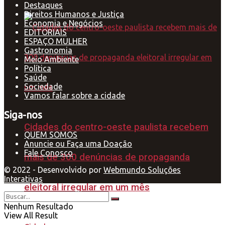
Destaques
Direitos Humanos e Justiça
Economia e Negócios
EDITORIAIS
ESPAÇO MULHER
Gastronomia
Meio Ambiente
Política
Saúde
Sociedade
Vamos falar sobre a cidade
Siga-nos
Cidades do centro-oeste paulista recebem
QUEM SOMOS
Anuncie ou Faça uma Doação
Fale Conosco
mais de 300 denúncias de propaganda
© 2022 - Desenvolvido por
Webmundo Soluções
Interativas
eleitoral irregular em um mês
Nenhum Resultado
View All Result