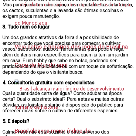
Mas para quem tem um espaço com bastante luz solar direta,
os cactos, suculentas e a lavanda são ótimas escolhas e
exigem pouca manutenção.
3. Tudo num só lugar
Um dos grandes atrativos da feira é a possibilidade de
encontrar tudo que você precisa para começar a cultivar:
Veja datas e horários dos jogos do Brasil na
vasos, substratos, adubos, ferramentas para poda e rega,
além de itens mais específicos para quem já tem um jardim
em casa. É um hobby que cabe no bolso, podendo ser
Copa do Mundo aqui
praticado com simplicidade ou com um toque de sofisticação,
dependendo do que o visitante busca.
4. Consultoria gratuita com especialistas
Qual a quantidade certa de água? Como adubar na época
certa? Qual o substrato ideal? Para estas e muitas outras
dúvidas, os lojistas estarão à disposição do público para
oferecer dicas sobre o cultivo de diferentes espécies.
5. E depois?
Brasil alcança maior índice de
Calma, você não está sozinho e este universo dos