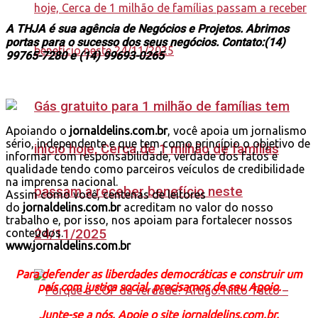
A THJA é sua agência de Negócios e Projetos. Abrimos
portas para o sucesso dos seus negócios. Contato:(14)
99765-7280 e (14) 99693-0265
Gás gratuito para 1 milhão de famílias tem
Apoiando o
jornaldelins.com.br
, você apoia um jornalismo
sério, independente e que tem como princípio o objetivo de
início hoje, Cerca de 1 milhão de famílias
informar com responsabilidade, verdade dos fatos e
qualidade tendo como parceiros veículos de credibilidade
na imprensa nacional.
passam a receber benefício neste
Assim como você, centenas de leitores
do
jornaldelins.com.br
acreditam no valor do nosso
trabalho e, por isso, nos apoiam para fortalecer nossos
24/11/2025
conteúdos.
www.jornaldelins.com.br
Para defender as liberdades democráticas e construir um
país com justiça social, precisamos de seu Apoio.
Junte-se a nós. Apoie o site jornaldelins.com.br.