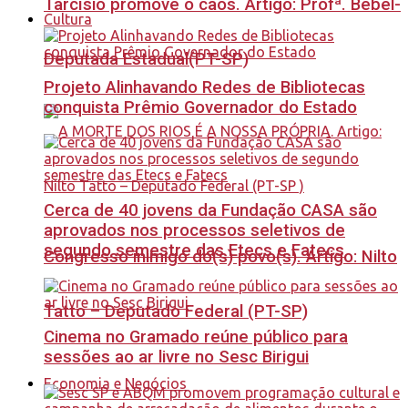
Tarcísio promove o caos. Artigo: Profª. Bebel-
Cultura
Deputada Estadual(PT-SP)
Projeto Alinhavando Redes de Bibliotecas
conquista Prêmio Governador do Estado
Cerca de 40 jovens da Fundação CASA são
aprovados nos processos seletivos de
segundo semestre das Etecs e Fatecs
Congresso inimigo do(s) povo(s). Artigo: Nilto
Tatto – Deputado Federal (PT-SP)
Cinema no Gramado reúne público para
sessões ao ar livre no Sesc Birigui
Economia e Negócios