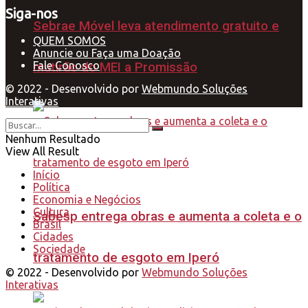
Siga-nos
Sebrae Móvel leva atendimento gratuito e
QUEM SOMOS
Anuncie ou Faça uma Doação
Fale Conosco
mutirão do MEI a Promissão
© 2022 - Desenvolvido por
Webmundo Soluções
Interativas
Nenhum Resultado
View All Result
Início
Política
Economia e Negócios
Cultura
Sabesp entrega obras e aumenta a coleta e o
Brasil
Cidades
Sociedade
tratamento de esgoto em Iperó
© 2022 - Desenvolvido por
Webmundo Soluções
Interativas