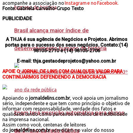
acompanhe a associação no
Instagram e no Facebook.
Fonte: Gabriela Carvalho-Grupo Texto
PUBLICIDADE
Brasil alcança maior índice de
A THJA é sua agência de Negócios e Projetos. Abrimos
portas para o sucesso dos seus negócios. Contato:(14)
desenvolvimento humano da história
98105-2710 e (14) 98105-2706
E-mail: thja.gestaodeprojetos@yahoo.com.br
APOIE O JORNAL DE LINS COM QUALQUER VALOR PARA
CONTINUARMOS DEFENDENDO A DEMOCRACIA
Apoiando o
jornaldelins.com.br
, você apoia um jornalismo
sério, independente e que tem como princípio o objetivo de
informar com responsabilidade, verdade dos fatos e
Enem terá inscrição automática para alunos
qualidade tendo como parceiros veículos de credibilidade
na imprensa nacional.
Assim como você, centenas de leitores
do
jornaldelins.com.br
do 3º ano da rede pública
acreditam no valor do nosso