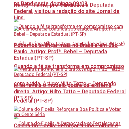
na Band neste domingo 09/08
Nancy Thame, pré-candidata a Deputada
Federal, visitou a redação do site Jornal de
Lins.
Podemos avançar mais no Brasil e em São
Paulo. Artigo: Profª. Bebel – Deputada
Estadual(PT-SP)
Quando a fé se transforma em compromisso
com a vida. Artigo: Nilto Tatto – Deputado
Milei revela o modelo podre da extrema
direita. Artigo: Nilto Tatto – Deputado Federal
(PT-SP)
Federal (PT-SP)
Coluna do Fidelis: Reforçar a Boa Política e