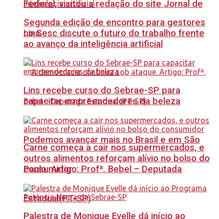
Federal, visitou a redação do site Jornal de
Segunda edição de encontro para gestores
no Sesc discute o futuro do trabalho frente
Lins.
ao avanço da inteligência artificial
Lins recebe curso do Sebrae-SP para
capacitar empreendedores da beleza
Podemos avançar mais no Brasil e em São
Carne começa a cair nos supermercados, e
outros alimentos reforçam alívio no bolso do
Paulo. Artigo: Profª. Bebel – Deputada
consumidor
Estadual(PT-SP)
Palestra de Monique Evelle dá início ao