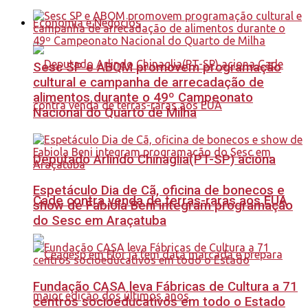
Economia e Negócios
Sesc SP e ABQM promovem programação
cultural e campanha de arrecadação de
alimentos durante o 49º Campeonato
Nacional do Quarto de Milha
Deputado Arlindo Chinaglia(PT-SP) aciona
Espetáculo Dia de Cã, oficina de bonecos e
Cade contra venda de terras-raras aos EUA
show de Fabiola Beni integram programação
do Sesc em Araçatuba
Fundação CASA leva Fábricas de Cultura a 71
centros socioeducativos em todo o Estado