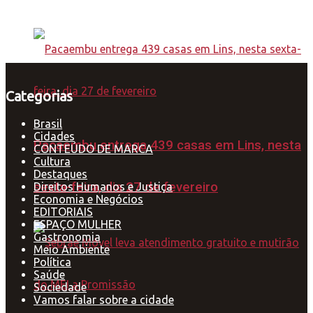
Categorias
Brasil
Cidades
Pacaembu entrega 439 casas em Lins, nesta
CONTEÚDO DE MARCA
Cultura
Destaques
sexta-feira, dia 27 de fevereiro
Direitos Humanos e Justiça
Economia e Negócios
EDITORIAIS
ESPAÇO MULHER
Gastronomia
Meio Ambiente
Política
Saúde
Sociedade
Vamos falar sobre a cidade