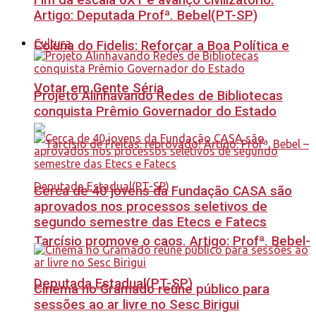
Fim da escala 6X1 é avanço civilizatório.
Artigo: Deputada Profª. Bebel(PT-SP)
Cultura
Coluna do Fidelis: Reforçar a Boa Política e
Votar em Gente Séria
Projeto Alinhavando Redes de Bibliotecas
conquista Prêmio Governador do Estado
Cerca de 40 jovens da Fundação CASA são
aprovados nos processos seletivos de
segundo semestre das Etecs e Fatecs
Tarcísio promove o caos. Artigo: Profª. Bebel-
Deputada Estadual(PT-SP)
Cinema no Gramado reúne público para
sessões ao ar livre no Sesc Birigui