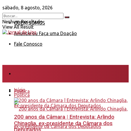
sábado, 8 agosto, 2026
Nenhum Resultado
QUEM SOMOS
View All Result
Anuncie ou Faça uma Doação
Fale Conosco
Início
Início
Política
Política
200 anos da Câmara | Entrevista: Arlindo
Chinaglia, ex-presidente da Câmara dos
Deputados