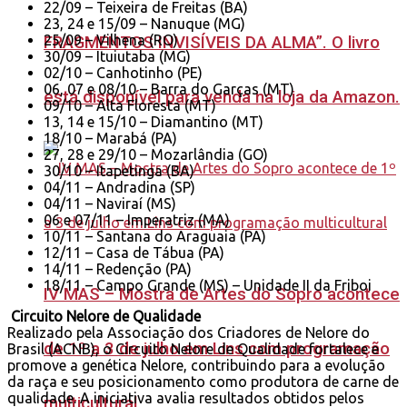
22/09 – Teixeira de Freitas (BA)
23, 24 e 15/09 – Nanuque (MG)
25/09 – Vilhena (RO)
FRAGMENTOS INVISÍVEIS DA ALMA”. O livro
30/09 – Ituiutaba (MG)
02/10 – Canhotinho (PE)
06, 07 e 08/10 – Barra do Garças (MT)
está disponível para venda na loja da Amazon.
09/10 – Alta Floresta (MT)
13, 14 e 15/10 – Diamantino (MT)
18/10 – Marabá (PA)
27, 28 e 29/10 – Mozarlândia (GO)
30/10 – Itapetinga (BA)
04/11 – Andradina (SP)
04/11 – Naviraí (MS)
06 e 07/11 – Imperatriz (MA)
10/11 – Santana do Araguaia (PA)
12/11 – Casa de Tábua (PA)
14/11 – Redenção (PA)
18/11 – Campo Grande (MS) – Unidade II da Friboi
IV MAS – Mostra de Artes do Sopro acontece
Circuito Nelore de Qualidade
Realizado pela Associação dos Criadores de Nelore do
de 1º a 3 de julho em Lins com programação
Brasil (ACNB), o Circuito Nelore de Qualidade fortalece e
promove a genética Nelore, contribuindo para a evolução
da raça e seu posicionamento como produtora de carne de
qualidade. A iniciativa avalia resultados obtidos pelos
multicultural