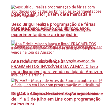
Ceagesp em Flor já tem data marcada e
Sesc Birigui realiza programação de férias
prepara maior edição dos últimos anos
com atividades dedicadas ao brincar, às
experimentações e ao imaginário
Ana Fidelis Miasso lança o livro”
FRAGMENTOS INVISÍVEIS DA ALMA”. O livro
está disponível para venda na loja da Amazon.
Segunda edição de encontro para gestores
IV MAS – Mostra de Artes do Sopro acontece
de 1º a 3 de julho em Lins com programação
multicultural