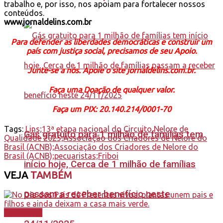
trabalho e, por isso, nos apoiam para fortalecer nossos
conteúdos.
www.jornaldelins.com.br
Para defender as liberdades democráticas e construir um
país com justiça social, precisamos de seu Apoio.
Junte-se a nós. Apoie o site jornaldelins.com.br.
Faça uma Doação de qualquer valor.
Faça um PIX: 20.140.214/0001-70
Tags:
Lins;13ª etapa nacional do Circuito Nelore de
Gás gratuito para 1 milhão de famílias tem
Qualidade 2025;Associação dos Criadores de Nelore do
Brasil (ACNB);Associação dos Criadores de Nelore do
Brasil (ACNB);pecuaristas;Friboi
início hoje, Cerca de 1 milhão de famílias
VEJA
TAMBÉM
passam a receber benefício neste
Destaques