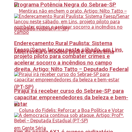
Programa Potência Negra do Sebrae-SP
Endereçamento Rural Paulista: Sistema
Faesp/Senar lançou neste sábado, em Lins,
Milei revela o modelo podre da extrema
projeto piloto para combater crimes e
acelerar socorro a incêndios no campo
direita. Artigo: Nilto Tatto – Deputado Federal
(PT-SP)
Pirajuí irá receber curso do Sebrae-SP para
capacitar empreendedores da beleza e bem-
estar