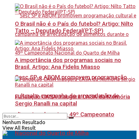
O Brasil não é o País do futebol? Artigo: Nilto
Tatto – Deputado Federal(PT-SP)
A importância dos programas sociais no
Brasil. Artigo: Ana Fidelis Miasso
Sesc SP e ABQM promovem programação
cultural e campanha de arrecadação de
Fundação CASA inaugura CASA da Memória
Sergio Ranalli na capital
alimentos durante o 49º Campeonato
Nenhum Resultado
View All Result
Nacional do Quarto de Milha