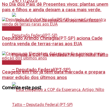
24/11/2025
No Dia dos Pais dê Presentes vivos: plantas unem
pais e filhos e ainda deixam a casa mais verde.
Destaques
Deputado Arlindo Chinaglia(PT-SP) aciona Cade
contra venda de terras-raras aos EUA
Porque a COP da verdade? Artigo: Nilto Tatto
Destaques
– Deputado Federal(PT-SP)
Ceagesp em Flor já tem data marcada e prepara
maior edição dos últimos anos
Comente este post