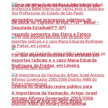
Cerca de 40 jovens da Fundação CASA são
aprovados nos processos seletivos de
Dê block no Tigrinho! Artigo: Profª. Bebel –
Deputada Estadual(PT-SP)
segundo semestre das Etecs e Fatecs
Por que algumas pessoas são atraídas por
esportes radicais e o caso Maria Eduarda
Rodrigues de Freitas, em Limeira.
Cinema no Gramado reúne público para
A Importância da Vacinação. Artigo: Israel
Antonio Alfonso Governador 2005/2006
sessões ao ar livre no Sesc Birigui
Distrito 4480 do Rotary International