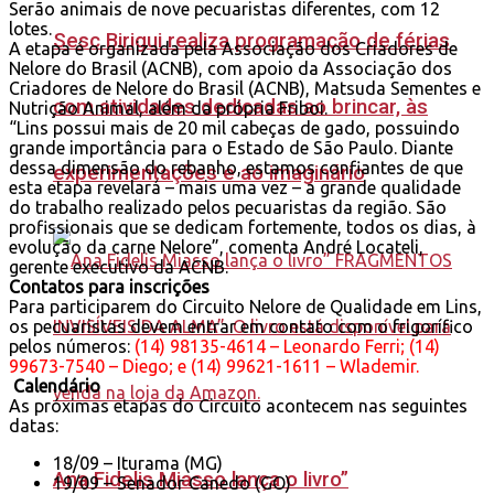
Serão animais de nove pecuaristas diferentes, com 12
lotes.
Sesc Birigui realiza programação de férias
A etapa é organizada pela Associação dos Criadores de
Nelore do Brasil (ACNB), com apoio da Associação dos
Criadores de Nelore do Brasil (ACNB), Matsuda Sementes e
com atividades dedicadas ao brincar, às
Nutrição Animal, além da própria Friboi.
“Lins possui mais de 20 mil cabeças de gado, possuindo
grande importância para o Estado de São Paulo. Diante
dessa dimensão do rebanho, estamos confiantes de que
experimentações e ao imaginário
esta etapa revelará – mais uma vez – a grande qualidade
do trabalho realizado pelos pecuaristas da região. São
profissionais que se dedicam fortemente, todos os dias, à
evolução da carne Nelore”, comenta André Locateli,
gerente executivo da ACNB.
Contatos para inscrições
Para participarem do Circuito Nelore de Qualidade em Lins,
os pecuaristas devem entrar em contato com o frigorífico
pelos números:
(14) 98135-4614 – Leonardo Ferri; (14)
99673-7540 – Diego; e (14) 99621-1611 – Wlademir.
Calendário
As próximas etapas do Circuito acontecem nas seguintes
datas:
18/09 – Iturama (MG)
Ana Fidelis Miasso lança o livro”
19/09 – Senador Canedo (GO)