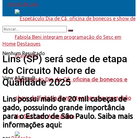
Home
Destaques
Nenhum Resultado
Lins (SP) será sede de etapa
do Circuito Nelore de
View All Result
Espetáculo Dia de Cã, oficina de bonecos e
Qualidade 2025
show de Fabiola Beni integram programação
Lins possui mais de 20 mil cabeças de
gado, possuindo grande importância
para o Estado de São Paulo. Saiba mais
do Sesc em Araçatuba
informações aqui: