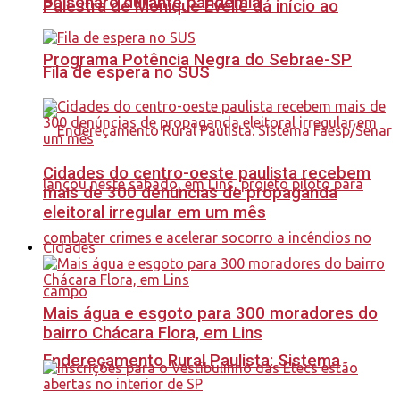
Bolsonaro durante pandemia
Palestra de Monique Evelle dá início ao
Programa Potência Negra do Sebrae-SP
Fila de espera no SUS
Cidades do centro-oeste paulista recebem
mais de 300 denúncias de propaganda
eleitoral irregular em um mês
Cidades
Mais água e esgoto para 300 moradores do
bairro Chácara Flora, em Lins
Endereçamento Rural Paulista: Sistema