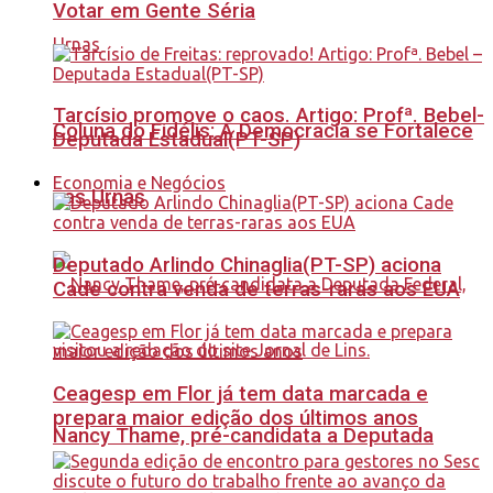
Votar em Gente Séria
Tarcísio promove o caos. Artigo: Profª. Bebel-
Coluna do Fidélis: A Democracia se Fortalece
Deputada Estadual(PT-SP)
Economia e Negócios
nas Urnas
Deputado Arlindo Chinaglia(PT-SP) aciona
Cade contra venda de terras-raras aos EUA
Ceagesp em Flor já tem data marcada e
prepara maior edição dos últimos anos
Nancy Thame, pré-candidata a Deputada