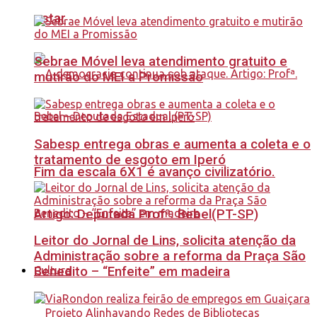
estar
Sebrae Móvel leva atendimento gratuito e
mutirão do MEI a Promissão
Sabesp entrega obras e aumenta a coleta e o
tratamento de esgoto em Iperó
Fim da escala 6X1 é avanço civilizatório.
Artigo: Deputada Profª. Bebel(PT-SP)
Leitor do Jornal de Lins, solicita atenção da
Administração sobre a reforma da Praça São
Benedito – “Enfeite” em madeira
Cultura