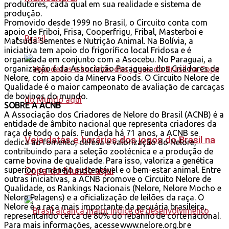
produtores, cada qual em sua realidade e sistema de
produção.
Promovido desde 1999 no Brasil, o Circuito conta com
apoio de Friboi, Frisa, Cooperfrigu, Fribal, Masterboi e
Brasil
Matsuda Sementes e Nutrição Animal. Na Bolívia, a
iniciativa tem apoio do frigorífico local Fridosa e é
organizada em conjunto com a Asocebu. No Paraguai, a
organização é da Associação Paraguaia dos Criadores de
Nelore, com apoio da Minerva Foods. O Circuito Nelore de
Qualidade é o maior campeonato de avaliação de carcaças
de bovinos do mundo.
SOBRE A ACNB
A Associação dos Criadores de Nelore do Brasil (ACNB) é a
entidade de âmbito nacional que representa criadores da
raça de todo o país. Fundada há 71 anos, a ACNB se
Veja datas e horários dos jogos do Brasil na
dedica ao fomento, defesa e valorização do Nelore,
contribuindo para a seleção zootécnica e a produção de
carne bovina de qualidade. Para isso, valoriza a genética
Copa do Mundo aqui
superior, o manejo sustentável e o bem-estar animal. Entre
outras iniciativas, a ACNB promove o Circuito Nelore de
Qualidade, os Rankings Nacionais (Nelore, Nelore Mocho e
Nelore Pelagens) e a oficialização de leilões da raça. O
Nelore é a raça mais importante da pecuária brasileira,
representando cerca de 80% do rebanho de corte nacional.
Para mais informações, acesse www.nelore.org.br e