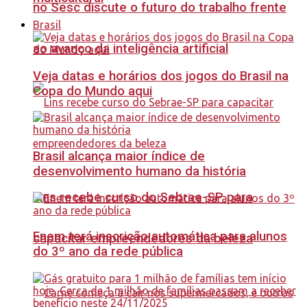
no Sesc discute o futuro do trabalho frente
Brasil
ao avanço da inteligência artificial
Veja datas e horários dos jogos do Brasil na
Copa do Mundo aqui
Brasil alcança maior índice de
desenvolvimento humano da história
Lins recebe curso do Sebrae-SP para
Enem terá inscrição automática para alunos
capacitar empreendedores da beleza
do 3º ano da rede pública