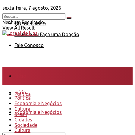
sexta-feira, 7 agosto, 2026
Nenhum Resultado
QUEM SOMOS
View All Result
Anuncie ou Faça uma Doação
Fale Conosco
Início
Início
Política
Política
Economia e Negócios
Cultura
Economia e Negócios
Brasil
Cidades
Sociedade
Cultura