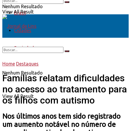
Nenhum Resultado
View All Result
Brasil
Cidades
Sociedade
Home
Destaques
Nenhum Resultado
Famílias relatam dificuldades
no acesso ao tratamento para
View All Result
os filhos com autismo
Nos últimos anos tem sido registrado
um aumento notável no número de