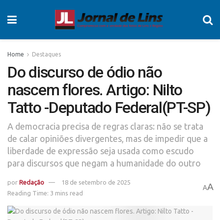
Home
Destaques
Do discurso de ódio não
nascem flores. Artigo: Nilto
Tatto -Deputado Federal(PT-SP)
A democracia precisa de regras claras: não se trata
de calar opiniões divergentes, mas de impedir que a
liberdade de expressão seja usada como escudo
para discursos que negam a humanidade do outro
por
Redação
18 de setembro de 2025
A
A
Reading Time: 3 mins read