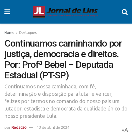
Home
Destaques
Continuamos caminhando por
justiça, democracia e direitos.
Por: Profª Bebel – Deputada
Estadual (PT-SP)
Continuamos nossa caminhada, com fé,
determinação e disposição para lutar e vencer,
felizes por termos no comando do nosso país um
lutador, estadista e democrata da qualidade único do
nosso presidente Lula.
por
Redação
13 de abril de 2024
A
A