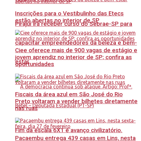
Inscrições para o Vestibulinho das Etecs
estão abertas no interior de SP
Pirajuí irá receber curso do Sebrae-SP para
capacitar empreendedores da beleza e bem-
Ciee oferece mais de 900 vagas de estágio e
jovem aprendiz no interior de SP; confira as
estar
oportunidades
Fiscais da área azul em São José do Rio
Preto voltaram a vender bilhetes diretamente
nas ruas
Fim da escala 6X1 é avanço civilizatório.
Pacaembu entrega 439 casas em Lins, nesta