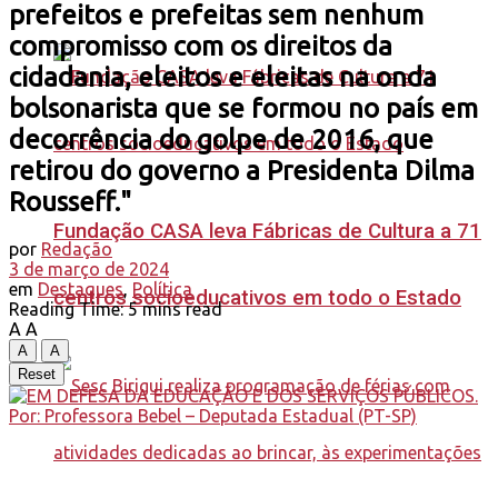
prefeitos e prefeitas sem nenhum
compromisso com os direitos da
cidadania, eleitos e eleitas na onda
bolsonarista que se formou no país em
decorrência do golpe de 2016, que
retirou do governo a Presidenta Dilma
Rousseff."
Fundação CASA leva Fábricas de Cultura a 71
por
Redação
3 de março de 2024
em
Destaques
,
Política
centros socioeducativos em todo o Estado
Reading Time: 5 mins read
A
A
A
A
Reset