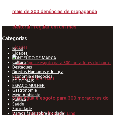
mais de 300 denúncias de propaganda
eleitoral irregular em um mês
Categorias
Cidades
Brasil
Cidades
CONTEÚDO DE MARCA
Cultura
Destaques
Direitos Humanos e Justiça
Economia e Negócios
EDITORIAIS
ESPAÇO MULHER
Gastronomia
Meio Ambiente
Mais água e esgoto para 300 moradores do
Política
Saúde
Sociedade
bairro Chácara Flora, em Lins
Vamos falar sobre a cidade