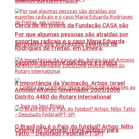
Cerca de 40 jovens da Fundação CASA são
Por que algumas pessoas são atraídas por
esportes radicais e o caso Maria Eduarda
aprovados nos processos seletivos de
Rodrigues de Freitas, em Limeira.
segundo semestre das Etecs e Fatecs
A Importância da Vacinação. Artigo: Israel
Antonio Alfonso Governador 2005/2006
Distrito 4480 do Rotary International
O Brasil não é o País do futebol? Artigo: Nilto
Cinema no Gramado reúne público para
Tatto – Deputado Federal(PT-SP)