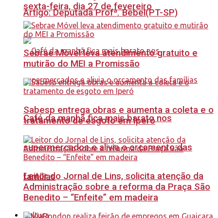
sexta-feira, dia 27 de fevereiro
Artigo: Deputada Profª. Bebel(PT-SP)
Sebrae Móvel leva atendimento gratuito e
mutirão do MEI a Promissão
Sabesp entrega obras e aumenta a coleta e o
Café da manhã fica mais barato nos
tratamento de esgoto em Iperó
supermercados e alivia o orçamento das
Leitor do Jornal de Lins, solicita atenção da
famílias
Administração sobre a reforma da Praça São
Benedito – “Enfeite” em madeira
Cultura