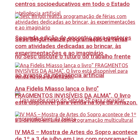
centros socioeducativos em todo o Estado
Segunda edição de encontro para gestores
Sesc Birigui realiza programação de férias
com atividades dedicadas ao brincar, às
experimentações e ao imaginário
no Sesc discute o futuro do trabalho frente
ao avanço da inteligência artificial
Ana Fidelis Miasso lança o livro”
FRAGMENTOS INVISÍVEIS DA ALMA”. O livro
está disponível para venda na loja da Amazon.
IV MAS – Mostra de Artes do Sopro acontece
de 1º a 3 de julho em Lins com programação