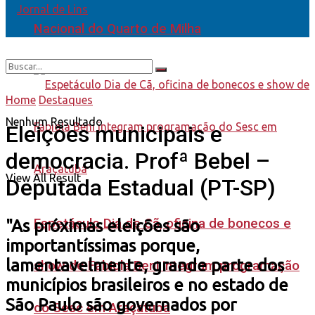
Nacional do Quarto de Milha
Home
Destaques
Nenhum Resultado
Eleições municipais e
democracia. Profª Bebel –
View All Result
Deputada Estadual (PT-SP)
Espetáculo Dia de Cã, oficina de bonecos e
"As próximas eleições são
importantíssimas porque,
lamentavelmente, grande parte dos
show de Fabiola Beni integram programação
municípios brasileiros e no estado de
São Paulo são governados por
do Sesc em Araçatuba