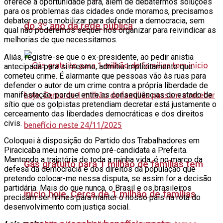
oferece a oportunidade para, além de debatermos soluções
para os problemas das cidades onde moramos, precisamos
debater e nos mobilizar para defender a democracia, sem
do 3º ano da rede pública
qual não poderemos sequer nos organizar para reivindicar as
melhorias de que necessitamos.
Aliás, registre-se que o ex-presidente, ao pedir anistia
antecipada para si mesmo, admitiu implicitamente que
cometeu crime. É alarmante que pessoas vão às ruas para
defender o autor de um crime contra a própria liberdade de
manifestação, porque entre as consequências do estado de
sítio que os golpistas pretendiam decretar está justamente o
cerceamento das liberdades democráticas e dos direitos
civis.
Coloquei à disposição do Partido dos Trabalhadores em
Piracicaba meu nome como pré-candidata a Prefeita.
Mantendo a trajetória de toda a minha vida, é no marco da
Gás gratuito para 1 milhão de famílias tem
defesa da democracia e dos direitos da população que
pretendo colocar-me nessa disputa, se assim for a decisão
partidária. Mais do que nunca, o Brasil e os brasileiros
início hoje, Cerca de 1 milhão de famílias
precisam ser firmes para manter o nosso país na rota do
desenvolvimento com justiça social.