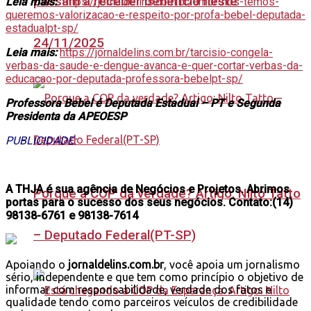
passam a receber benefício neste
Leia mais:
https://jornaldelins.com.br/amor-nos-temos-
queremos-valorizacao-e-respeito-por-profa-bebel-deputada-
estadualpt-sp/
24/11/2025
Leia mais:
https://jornaldelins.com.br/tarcisio-congela-
verbas-da-saude-e-dengue-avanca-e-quer-cortar-verbas-da-
educacao-por-deputada-professora-bebelpt-sp/
Professora Bebel é Deputada Estadual – PT e Segunda
Presidenta da APEOESP
PUBLICIDADE:
A THJA é sua agência de Negócios e Projetos. Abrimos
Porque a COP da verdade? Artigo: Nilto Tatto
portas para o sucesso dos seus negócios. Contato:(14)
98138-6761 e 98138-7614
– Deputado Federal(PT-SP)
Apoiando o
jornaldelins.com.br
, você apoia um jornalismo
sério, independente e que tem como princípio o objetivo de
informar com responsabilidade, verdade dos fatos e
qualidade tendo como parceiros veículos de credibilidade