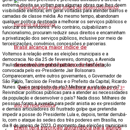
extrema direita se voltam para algumas obras que lhes deem
visibilidade eleitoral, em geral voltadas para atender bairros e
camadas de classe média. Ao mesmo tempo, abandonam
qualquer política destinada a melhorar os serviços públicos e
valorizar os servidores. Pelo contrário, culpabilizam o
funcionalismo, procuram reduzir seus direitos e encaminham
a privatização dos serviços públicos, inclusive por meio de
terceirizações, convênios, concessões e parcerias.
Brasil alcança maior índice de
Voltemos à relação entre as eleições municipais e a
democracia. No dia 25 de fevereiro, domingo, a Avenida
desenvolvimento humano da história
Paulista recebeu um grande público em manifestação
convocada pelo ex-Presidente Jair Bolsonaro.
Compareceram, entre outros governantes, o Governador de
São Paulo, Tarcísio de Freitas e o Prefeito da Capital, Ricardo
Nunes. Qual o propósito do ato? Melhorar a vida do povo?
Reivindicar políticas públicas para a atender as necessidades
da população e desenvolver o país? Nada disso. Milhares de
pessoas foram à avenida para pedir anistia ao ex-presidente
e demais articuladores do frustrado golpe que pretendia
impedir a posse do Presidente Lula e, depois, tentar derrubá-
lo, com o ataque às sedes dos três poderes em Brasília, no
dia 8 de janeiro de 2023. O momento das eleições municipais
Enem terá inscrição automática para alunos