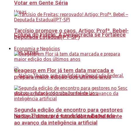
Votar em Gente Séria
Tarcísio promove o caos. Artigo: Profª. Bebel-
Coluna do Fidélis: A Democracia se Fortalece
Deputada Estadual(PT-SP)
Economia e Negócios
nas Urnas
Ceagesp em Flor já tem data marcada e
prepara maior edição dos últimos anos
Segunda edição de encontro para gestores
Nancy Thame, pré-candidata a Deputada
no Sesc discute o futuro do trabalho frente
ao avanço da inteligência artificial