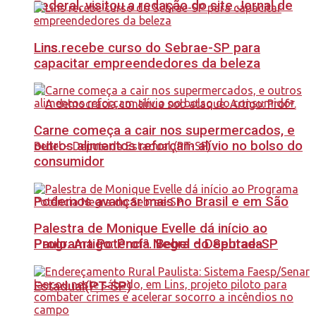
Federal, visitou a redação do site Jornal de
Lins recebe curso do Sebrae-SP para
Lins.
capacitar empreendedores da beleza
Carne começa a cair nos supermercados, e
outros alimentos reforçam alívio no bolso do
consumidor
Podemos avançar mais no Brasil e em São
Palestra de Monique Evelle dá início ao
Paulo. Artigo: Profª. Bebel – Deputada
Programa Potência Negra do Sebrae-SP
Estadual(PT-SP)