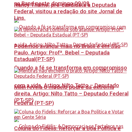
na Band neste domingo 09/08
Nancy Thame, pré-candidata a Deputada
Federal, visitou a redação do site Jornal de
Lins.
Podemos avançar mais no Brasil e em São
Paulo. Artigo: Profª. Bebel – Deputada
Estadual(PT-SP)
Quando a fé se transforma em compromisso
com a vida. Artigo: Nilto Tatto – Deputado
Milei revela o modelo podre da extrema
direita. Artigo: Nilto Tatto – Deputado Federal
(PT-SP)
Federal (PT-SP)
Coluna do Fidelis: Reforçar a Boa Política e