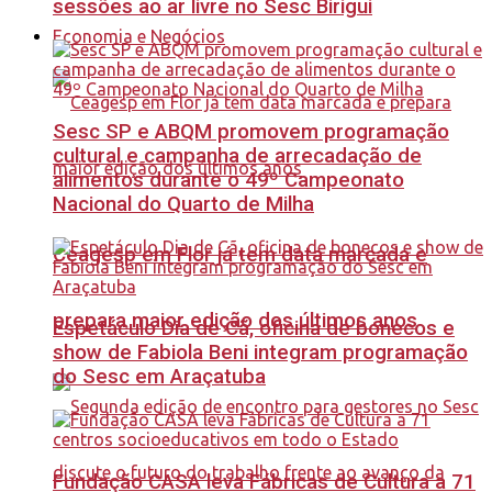
sessões ao ar livre no Sesc Birigui
Economia e Negócios
Sesc SP e ABQM promovem programação
cultural e campanha de arrecadação de
alimentos durante o 49º Campeonato
Nacional do Quarto de Milha
Ceagesp em Flor já tem data marcada e
prepara maior edição dos últimos anos
Espetáculo Dia de Cã, oficina de bonecos e
show de Fabiola Beni integram programação
do Sesc em Araçatuba
Fundação CASA leva Fábricas de Cultura a 71