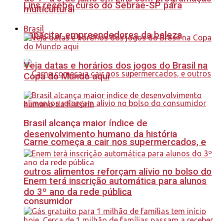
Lins recebe curso do Sebrae-SP para
multicultural
Brasil
capacitar empreendedores da beleza
Veja datas e horários dos jogos do Brasil na
Copa do Mundo aqui
Brasil alcança maior índice de
desenvolvimento humano da história
Carne começa a cair nos supermercados, e
outros alimentos reforçam alívio no bolso do
Enem terá inscrição automática para alunos
do 3º ano da rede pública
consumidor