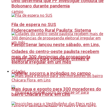
Dino determina que PF investigue conduta de
Bolsonaro durante pandemia
Fila de espera no SUS
Endereçamento Rural Paulista: Sistema
Faesp/Senar lançou neste sábado, em Lins,
Cidades do centro-oeste paulista recebem
mais de 300 denúncias de propaganda
projeto piloto para combater crimes e
eleitoral irregular em um mês
Cidades
acelerar socorro a incêndios no campo
Mais água e esgoto para 300 moradores do
bairro Chácara Flora, em Lins