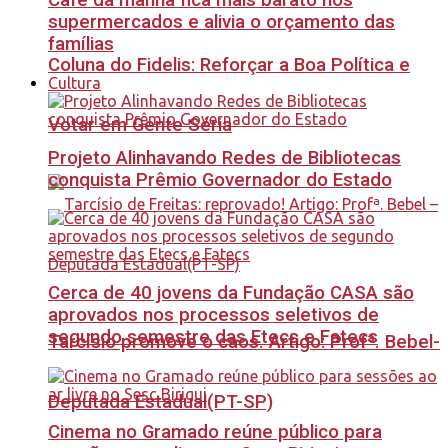
Café da manhã fica mais barato nos
supermercados e alivia o orçamento das
famílias
Coluna do Fidelis: Reforçar a Boa Política e
Cultura
Votar em Gente Séria
Projeto Alinhavando Redes de Bibliotecas
conquista Prêmio Governador do Estado
Cerca de 40 jovens da Fundação CASA são
aprovados nos processos seletivos de
segundo semestre das Etecs e Fatecs
Tarcísio promove o caos. Artigo: Profª. Bebel-
Deputada Estadual(PT-SP)
Cinema no Gramado reúne público para