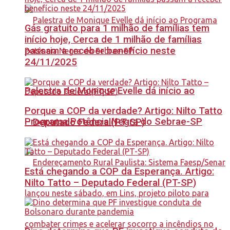
Gás gratuito para 1 milhão de famílias tem
início hoje, Cerca de 1 milhão de famílias
passam a receber benefício neste
24/11/2025
Palestra de Monique Evelle dá início ao
Porque a COP da verdade? Artigo: Nilto Tatto
Programa Potência Negra do Sebrae-SP
– Deputado Federal(PT-SP)
Está chegando a COP da Esperança. Artigo:
Nilto Tatto – Deputado Federal (PT-SP)