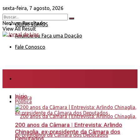
sexta-feira, 7 agosto, 2026
Nenhum Resultado
QUEM SOMOS
View All Result
Anuncie ou Faça uma Doação
Fale Conosco
Início
Início
Política
Política
200 anos da Câmara | Entrevista: Arlindo
Chinaglia, ex-presidente da Câmara dos
Deputados