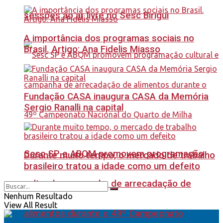
sessões ao ar livre no Sesc Birigui
A importância dos programas sociais no
Brasil. Artigo: Ana Fidelis Miasso
Fundação CASA inaugura CASA da Memória
Sergio Ranalli na capital
Sesc SP e ABQM promovem programação
Durante muito tempo, o mercado de trabalho
brasileiro tratou a idade como um defeito
cultural e campanha de arrecadação de
Nenhum Resultado
View All Result
alimentos durante o 49º Campeonato