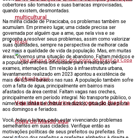
cobertores são tomados e suas barracas improvisadas,
quando existem, desmontadas.
multicultural
Na minha cidade de Piracicaba, os problemas também se
acumulam. Em primeiro lugar, uma cidade precisa ser
governada por alguém que a ame, que nela viva e se
proponha a resolver seus problemas, assim como valorizar
Brasil
suas qualidades, sempre na perspectiva de melhorar cada
vez mais a qualidade de vida da população. Mas, em muitas
áreas, vivemos uma situação de abandono. Faltam médicos e
a população enfrenta dificuldade para a realização de
exames, internações. Em relação à infraestrutura urbana,
levantamento realizado em 2023 apontou a existência de
mais de 6,5 mil buracos nas ruas. A população também sofre
com a falta de água, principalmente em bairros mais
afastados da área central. Faltam vagas nas creches,
principalmente em período integral. No transporte público, o
Veja datas e horários dos jogos do Brasil na
número de linhas de ônibus é reduzido, situação que piora
aos domingos e feriados.
Você, leitor e leitora, pode estar vivenciando problemas
Copa do Mundo aqui
semelhantes em suas cidades. Verifique então as
motivações políticas de seus prefeitos ou prefeitas. Em
geral o foco dos prefeitos e prefeitas alinhados à direita e