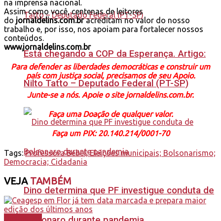
na imprensa nacional.
Assim como você, centenas de leitores
do
jornaldelins.com.br
acreditam no valor do nosso
trabalho e, por isso, nos apoiam para fortalecer nossos
conteúdos.
www.jornaldelins.com.br
Está chegando a COP da Esperança. Artigo:
Para defender as liberdades democráticas e construir um
país com justiça social, precisamos de seu Apoio.
Nilto Tatto – Deputado Federal (PT-SP)
Junte-se a nós. Apoie o site jornaldelins.com.br.
Faça uma Doação de qualquer valor.
Faça um PIX: 20.140.214/0001-70
Tags:
Professora Bebel; Eleições municipais; Bolsonarismo;
Democracia; Cidadania
VEJA
TAMBÉM
Dino determina que PF investigue conduta de
Destaques
Bolsonaro durante pandemia