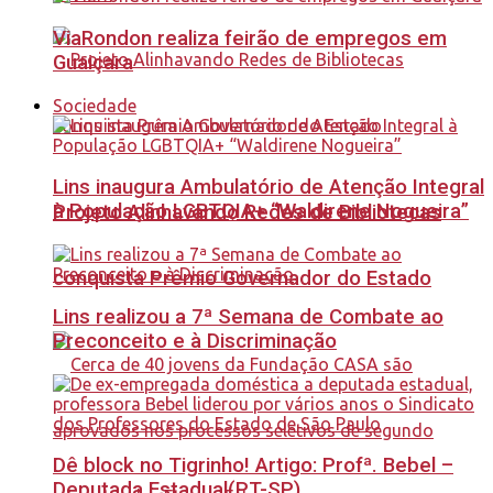
ViaRondon realiza feirão de empregos em
Guaiçara
Sociedade
Lins inaugura Ambulatório de Atenção Integral
à População LGBTQIA+ “Waldirene Nogueira”
Projeto Alinhavando Redes de Bibliotecas
conquista Prêmio Governador do Estado
Lins realizou a 7ª Semana de Combate ao
Preconceito e à Discriminação
Dê block no Tigrinho! Artigo: Profª. Bebel –
Deputada Estadual(PT-SP)