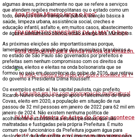
algumas áreas, principalmente no que se refere a serviços
que atendem regiões metropolitanas ou o estado como um
Ana Fidelis Miasso lança o livro”
todo, serviços como transporte público, atenção básica à
saúde, limpeza urbana, assistência social, creches e
educação infantil, asfalto e, em muitos casos, abastecimento
FRAGMENTOS INVISÍVEIS DA ALMA”. O livro
de água e saneamento básico, estão a cargo dos Municípios.
As próximas eleições são importantíssimas porque,
lamentavelmente, grande parte dos municípios brasileiros e
está disponível para venda na loja da Amazon.
no estado de São Paulo são governados por prefeitos e
prefeitas sem nenhum compromisso com os direitos da
cidadania, eleitos e eleitas na onda bolsonarista que se
formou no país em decorrência do golpe de 2016, que retirou
do governo a Presidenta Dilma Rousseff.
Os exemplos estão aí. Na capital paulista, cujo prefeito
Ricardo Nunes ocupou o cargo após o falecimento de Bruno
Covas, eleito em 2020, a população em situação de rua
passou de 32 mil pessoas em janeiro de 2022 para 62 mil em
janeiro de 2024. Não existem nenhuma política de
IV MAS – Mostra de Artes do Sopro acontece
acolhimento e assistência a essas pessoas, que são
maltratadas e fustigadas pela própria Prefeitura. É muito
comum que funcionários da Prefeitura joguem água para
de 1º a 3 de julho em Lins com programação
desloca-los durante a noite e, no inverno, muitas vezes seus