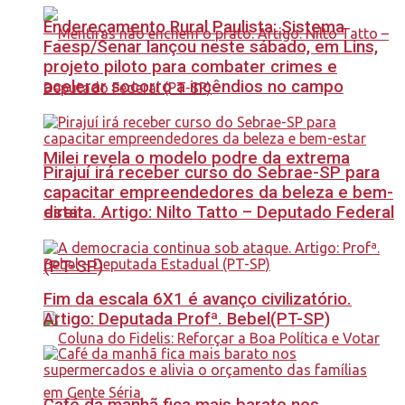
Endereçamento Rural Paulista: Sistema
Faesp/Senar lançou neste sábado, em Lins,
projeto piloto para combater crimes e
acelerar socorro a incêndios no campo
Milei revela o modelo podre da extrema
Pirajuí irá receber curso do Sebrae-SP para
capacitar empreendedores da beleza e bem-
estar
direita. Artigo: Nilto Tatto – Deputado Federal
(PT-SP)
Fim da escala 6X1 é avanço civilizatório.
Artigo: Deputada Profª. Bebel(PT-SP)