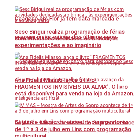
Ceagesp em Flor já tem data marcada e
Sesc Birigui realiza programação de férias
prepara maior edição dos últimos anos
com atividades dedicadas ao brincar, às
experimentações e ao imaginário
Ana Fidelis Miasso lança o livro”
FRAGMENTOS INVISÍVEIS DA ALMA”. O livro
está disponível para venda na loja da Amazon.
Segunda edição de encontro para gestores
IV MAS – Mostra de Artes do Sopro acontece
de 1º a 3 de julho em Lins com programação
multicultural