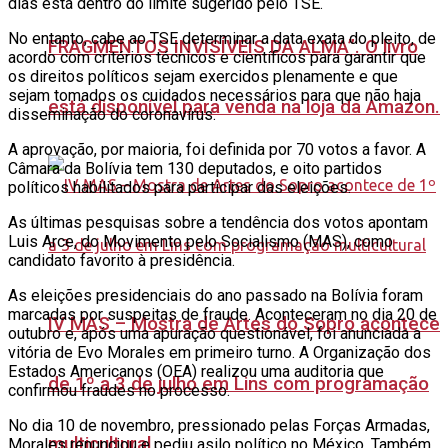
dias está dentro do limite sugerido pelo TSE.
No entanto, cabe ao TSE determinar a data exata do pleito, de
FRAGMENTOS INVISÍVEIS DA ALMA”. O livro
acordo com critérios técnicos e científicos para garantir que
os direitos políticos sejam exercidos plenamente e que
sejam tomados os cuidados necessários para que não haja
está disponível para venda na loja da Amazon.
disseminação do coronavírus.
A aprovação, por maioria, foi definida por 70 votos a favor. A
Câmara da Bolívia tem 130 deputados, e oito partidos
políticos habilitados para participar das eleições.
As últimas pesquisas sobre a tendência dos votos apontam
Luis Arce, do Movimento pelo Socialismo (MAS), como
candidato favorito à presidência.
As eleições presidenciais do ano passado na Bolívia foram
marcadas por suspeitas de fraude. Aconteceram no dia 20 de
IV MAS – Mostra de Artes do Sopro acontece
outubro e, após uma apuração questionável, foi anunciada a
vitória de Evo Morales em primeiro turno. A Organização dos
Estados Americanos (OEA) realizou uma auditoria que
de 1º a 3 de julho em Lins com programação
confirmou fraudes no processo.
No dia 10 de novembro, pressionado pelas Forças Armadas,
multicultural
Morales renunciou e pediu asilo político no México. Também