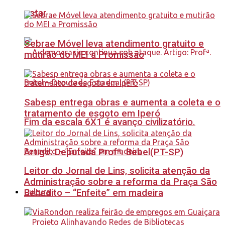
estar
Sebrae Móvel leva atendimento gratuito e
mutirão do MEI a Promissão
Sabesp entrega obras e aumenta a coleta e o
tratamento de esgoto em Iperó
Fim da escala 6X1 é avanço civilizatório.
Artigo: Deputada Profª. Bebel(PT-SP)
Leitor do Jornal de Lins, solicita atenção da
Administração sobre a reforma da Praça São
Benedito – “Enfeite” em madeira
Cultura