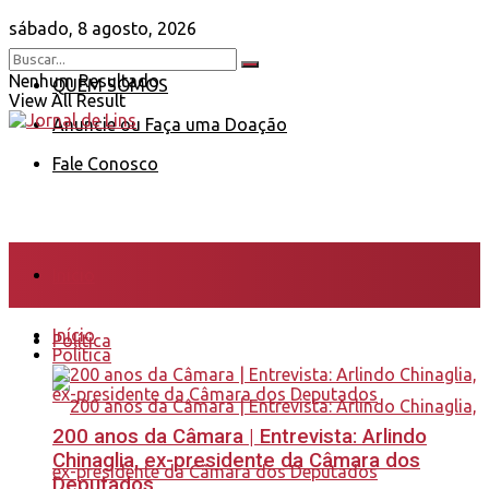
sábado, 8 agosto, 2026
Nenhum Resultado
QUEM SOMOS
View All Result
Anuncie ou Faça uma Doação
Fale Conosco
Início
Início
Política
Política
200 anos da Câmara | Entrevista: Arlindo
Chinaglia, ex-presidente da Câmara dos
Deputados