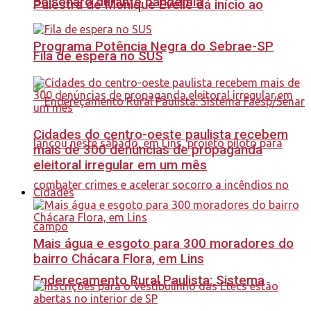
Bolsonaro durante pandemia
Palestra de Monique Evelle dá início ao
Programa Potência Negra do Sebrae-SP
Fila de espera no SUS
Cidades do centro-oeste paulista recebem
mais de 300 denúncias de propaganda
eleitoral irregular em um mês
Cidades
Mais água e esgoto para 300 moradores do
bairro Chácara Flora, em Lins
Endereçamento Rural Paulista: Sistema