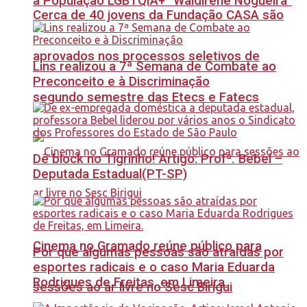
à População LGBTQIA+ “Waldirene Nogueira”
Cerca de 40 jovens da Fundação CASA são
aprovados nos processos seletivos de
Lins realizou a 7ª Semana de Combate ao
Preconceito e à Discriminação
segundo semestre das Etecs e Fatecs
Dê block no Tigrinho! Artigo: Profª. Bebel –
Deputada Estadual(PT-SP)
Cinema no Gramado reúne público para
Por que algumas pessoas são atraídas por
esportes radicais e o caso Maria Eduarda
Rodrigues de Freitas, em Limeira.
sessões ao ar livre no Sesc Birigui