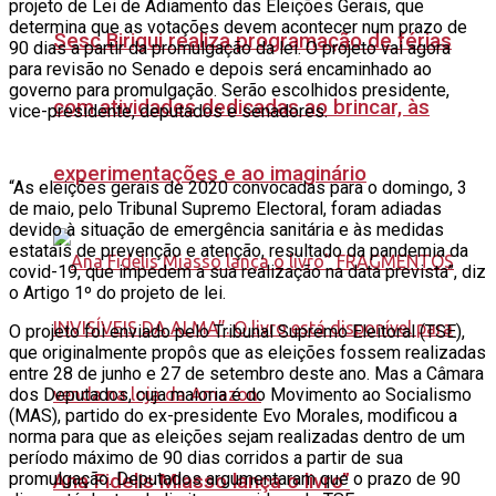
projeto de Lei de Adiamento das Eleições Gerais, que
determina que as votações devem acontecer num prazo de
Sesc Birigui realiza programação de férias
90 dias a partir da promulgação da lei. O projeto vai agora
para revisão no Senado e depois será encaminhado ao
governo para promulgação. Serão escolhidos presidente,
com atividades dedicadas ao brincar, às
vice-presidente, deputados e senadores.
experimentações e ao imaginário
“As eleições gerais de 2020 convocadas para o domingo, 3
de maio, pelo Tribunal Supremo Electoral, foram adiadas
devido à situação de emergência sanitária e às medidas
estatais de prevenção e atenção, resultado da pandemia da
covid-19, que impedem a sua realização na data prevista”, diz
o Artigo 1º do projeto de lei.
O projeto foi enviado pelo Tribunal Supremo Eleitoral (TSE),
que originalmente propôs que as eleições fossem realizadas
entre 28 de junho e 27 de setembro deste ano. Mas a Câmara
dos Deputados, cuja maioria é do Movimento ao Socialismo
(MAS), partido do ex-presidente Evo Morales, modificou a
norma para que as eleições sejam realizadas dentro de um
período máximo de 90 dias corridos a partir de sua
promulgação. Deputados argumentaram que o prazo de 90
Ana Fidelis Miasso lança o livro”