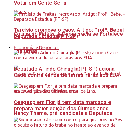
Votar em Gente Séria
Tarcísio promove o caos. Artigo: Profª. Bebel-
Coluna do Fidélis: A Democracia se Fortalece
Deputada Estadual(PT-SP)
Economia e Negócios
nas Urnas
Deputado Arlindo Chinaglia(PT-SP) aciona
Cade contra venda de terras-raras aos EUA
Ceagesp em Flor já tem data marcada e
prepara maior edição dos últimos anos
Nancy Thame, pré-candidata a Deputada