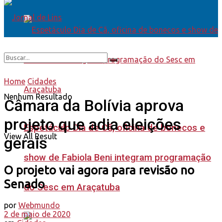
Home
Cidades
Nenhum Resultado
Câmara da Bolívia aprova
projeto que adia eleições
Espetáculo Dia de Cã, oficina de bonecos e
View All Result
gerais
show de Fabiola Beni integram programação
O projeto vai agora para revisão no
Senado
do Sesc em Araçatuba
por
Webmundo
2 de maio de 2020