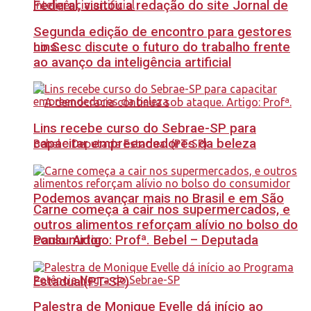
Federal, visitou a redação do site Jornal de
Segunda edição de encontro para gestores
no Sesc discute o futuro do trabalho frente
Lins.
ao avanço da inteligência artificial
Lins recebe curso do Sebrae-SP para
capacitar empreendedores da beleza
Podemos avançar mais no Brasil e em São
Carne começa a cair nos supermercados, e
outros alimentos reforçam alívio no bolso do
Paulo. Artigo: Profª. Bebel – Deputada
consumidor
Estadual(PT-SP)
Palestra de Monique Evelle dá início ao