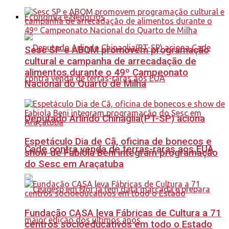
Economia e Negócios
Sesc SP e ABQM promovem programação
cultural e campanha de arrecadação de
alimentos durante o 49º Campeonato
Nacional do Quarto de Milha
Deputado Arlindo Chinaglia(PT-SP) aciona
Espetáculo Dia de Cã, oficina de bonecos e
Cade contra venda de terras-raras aos EUA
show de Fabiola Beni integram programação
do Sesc em Araçatuba
Fundação CASA leva Fábricas de Cultura a 71
centros socioeducativos em todo o Estado