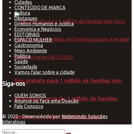
Cidades
CONTEÚDO DE MARCA
Cultura
Destaques
Direitos Humanos e Justiça
Economia e Negócios
EDITORIAIS
ESPAÇO MULHER
Gastronomia
Meio Ambiente
Política
Saúde
Sociedade
Vamos falar sobre a cidade
Gás gratuito para 1 milhão de famílias tem
Siga-nos
QUEM SOMOS
início hoje, Cerca de 1 milhão de famílias
Anuncie ou Faça uma Doação
Fale Conosco
passam a receber benefício neste
© 2022 - Desenvolvido por
Webmundo Soluções
Interativas