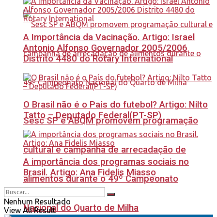
A Importância da Vacinação. Artigo: Israel
Antonio Alfonso Governador 2005/2006
Distrito 4480 do Rotary International
O Brasil não é o País do futebol? Artigo: Nilto
Tatto – Deputado Federal(PT-SP)
Sesc SP e ABQM promovem programação
cultural e campanha de arrecadação de
A importância dos programas sociais no
Brasil. Artigo: Ana Fidelis Miasso
alimentos durante o 49º Campeonato
Nenhum Resultado
Nacional do Quarto de Milha
View All Result