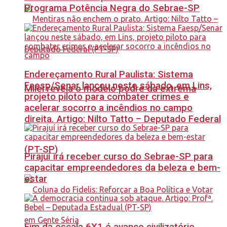
Programa Potência Negra do Sebrae-SP
Endereçamento Rural Paulista: Sistema
Faesp/Senar lançou neste sábado, em Lins,
Milei revela o modelo podre da extrema
projeto piloto para combater crimes e
acelerar socorro a incêndios no campo
direita. Artigo: Nilto Tatto – Deputado Federal
(PT-SP)
Pirajuí irá receber curso do Sebrae-SP para
capacitar empreendedores da beleza e bem-
estar