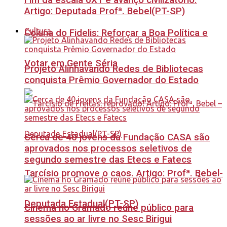
Fim da escala 6X1 é avanço civilizatório.
Artigo: Deputada Profª. Bebel(PT-SP)
Cultura
Coluna do Fidelis: Reforçar a Boa Política e
Votar em Gente Séria
Projeto Alinhavando Redes de Bibliotecas
conquista Prêmio Governador do Estado
Cerca de 40 jovens da Fundação CASA são
aprovados nos processos seletivos de
segundo semestre das Etecs e Fatecs
Tarcísio promove o caos. Artigo: Profª. Bebel-
Deputada Estadual(PT-SP)
Cinema no Gramado reúne público para
sessões ao ar livre no Sesc Birigui