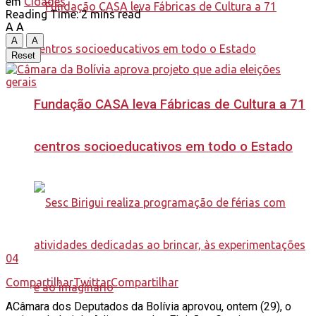
em
Cidades
Reading Time: 2 mins read
A
A
A
A
Reset
Fundação CASA leva Fábricas de Cultura a 71
centros socioeducativos em todo o Estado
04
Compartilhar
Twittar
Compartilhar
A
Câmara dos Deputados da Bolívia aprovou, ontem (29), o