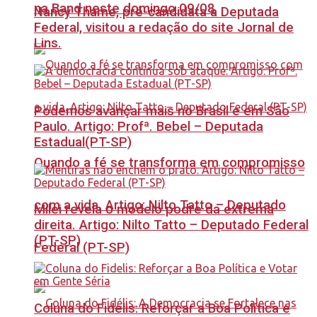
na Band neste domingo 09/08
Nancy Thame, pré-candidata a Deputada
Federal, visitou a redação do site Jornal de
Lins.
Podemos avançar mais no Brasil e em São
Paulo. Artigo: Profª. Bebel – Deputada
Estadual(PT-SP)
Quando a fé se transforma em compromisso
com a vida. Artigo: Nilto Tatto – Deputado
Milei revela o modelo podre da extrema
direita. Artigo: Nilto Tatto – Deputado Federal
(PT-SP)
Federal (PT-SP)
Coluna do Fidelis: Reforçar a Boa Política e