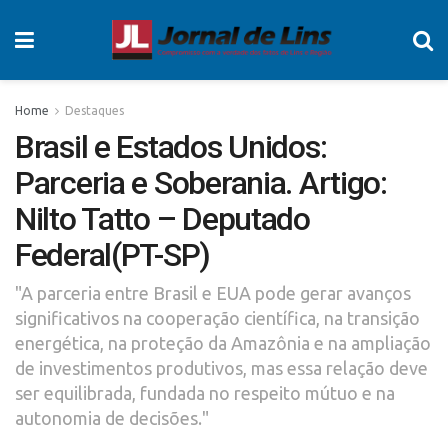
Home
Destaques
Brasil e Estados Unidos:
Parceria e Soberania. Artigo:
Nilto Tatto – Deputado
Federal(PT-SP)
"A parceria entre Brasil e EUA pode gerar avanços
significativos na cooperação científica, na transição
energética, na proteção da Amazônia e na ampliação
de investimentos produtivos, mas essa relação deve
ser equilibrada, fundada no respeito mútuo e na
autonomia de decisões."