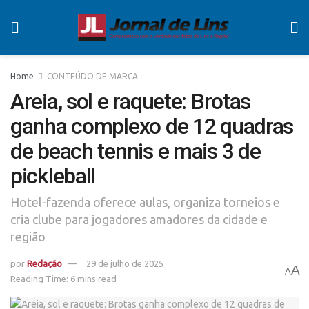
Home
CONTEÚDO DE MARCA
Areia, sol e raquete: Brotas
ganha complexo de 12 quadras
de beach tennis e mais 3 de
pickleball
Hotel-fazenda oferece aulas, organiza torneios e
cria clube para jogadores amadores da cidade e
região
por
Redação
29 de julho de 2025
A
A
Reading Time: 6 mins read