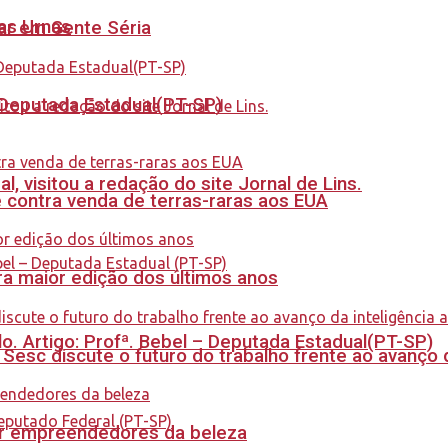
nas Urnas
tar em Gente Séria
- Deputada Estadual(PT-SP)
 visitou a redação do site Jornal de Lins.
 contra venda de terras-raras aos EUA
a maior edição dos últimos anos
. Artigo: Profª. Bebel – Deputada Estadual(PT-SP)
sc discute o futuro do trabalho frente ao avanço da 
ar empreendedores da beleza