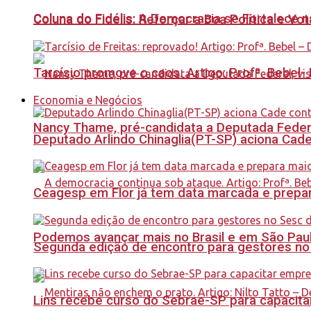
Coluna do Fidélis: A Democracia se Fortalece 
Coluna do Fidelis: Reforçar a Boa Política e Vo
Tarcísio promove o caos. Artigo: Profª. Bebel
Economia e Negócios
Nancy Thame, pré-candidata a Deputada Federal,
Deputado Arlindo Chinaglia(PT-SP) aciona Cade
Ceagesp em Flor já tem data marcada e prepar
Podemos avançar mais no Brasil e em São Paulo
Segunda edição de encontro para gestores no Se
Lins recebe curso do Sebrae-SP para capacit