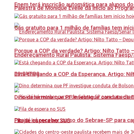
Enem terá inscrição automática para alunos do
Palestra de Monique Evelle dá início ao Prog
Gás gratuito para 1 milhão de famílias tem iní
Porque a COP da verdade? Artigo: Nilto Tatto
Endereçamento Rural Paulista: Sistema Faesp/S
no campo
Está chegando a COP da Esperança. Artigo: Nil
Dino determina que PF investigue conduta de 
Pirajuí irá receber curso do Sebrae-SP para 
Fila de espera no SUS