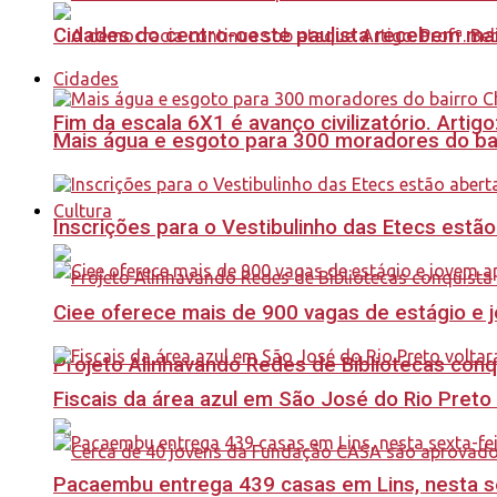
Cidades do centro-oeste paulista recebem mai
Cidades
Fim da escala 6X1 é avanço civilizatório. Artig
Mais água e esgoto para 300 moradores do bai
Cultura
Inscrições para o Vestibulinho das Etecs estão
Ciee oferece mais de 900 vagas de estágio e j
Projeto Alinhavando Redes de Bibliotecas con
Fiscais da área azul em São José do Rio Preto
Pacaembu entrega 439 casas em Lins, nesta sex