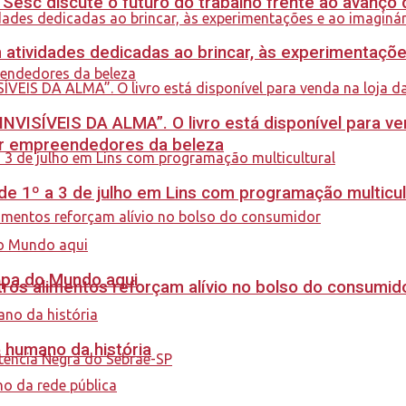
sc discute o futuro do trabalho frente ao avanço da 
m atividades dedicadas ao brincar, às experimentaçõe
INVISÍVEIS DA ALMA”. O livro está disponível para ve
ar empreendedores da beleza
e 1º a 3 de julho em Lins com programação multicul
Copa do Mundo aqui
ros alimentos reforçam alívio no bolso do consumid
o humano da história