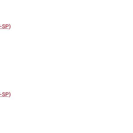
T-SP)
T-SP)