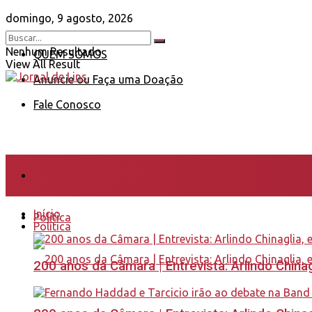
domingo, 9 agosto, 2026
Nenhum Resultado
QUEM SOMOS
View All Result
Anuncie ou Faça uma Doação
Fale Conosco
Início
Início
Política
Política
200 anos da Câmara | Entrevista: Arlindo Chin