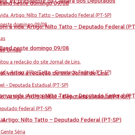
aglia, ex-presidente da Câmara dos Deputados
a Band neste domingo 09/08
 a vida. Artigo: Nilto Tatto – Deputado Federal (P
a Band neste domingo 09/08
nas Urnas
 visitou a redação do site Jornal de Lins.
 a vida. Artigo: Nilto Tatto – Deputado Federal (P
. Artigo: Profª. Bebel – Deputada Estadual(PT-SP)
. Artigo: Nilto Tatto – Deputado Federal (PT-SP)