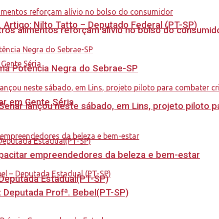
. Artigo: Nilto Tatto – Deputado Federal (PT-SP)
ros alimentos reforçam alívio no bolso do consumid
rama Potência Negra do Sebrae-SP
tar em Gente Séria
enar lançou neste sábado, em Lins, projeto piloto p
capacitar empreendedores da beleza e bem-estar
- Deputada Estadual(PT-SP)
o: Deputada Profª. Bebel(PT-SP)