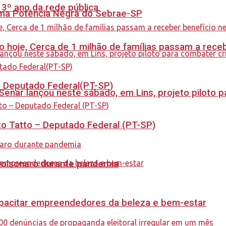
 3º ano da rede pública
rama Potência Negra do Sebrae-SP
cio hoje, Cerca de 1 milhão de famílias passam a rec
 – Deputado Federal(PT-SP)
enar lançou neste sábado, em Lins, projeto piloto p
to Tatto – Deputado Federal (PT-SP)
Bolsonaro durante pandemia
capacitar empreendedores da beleza e bem-estar