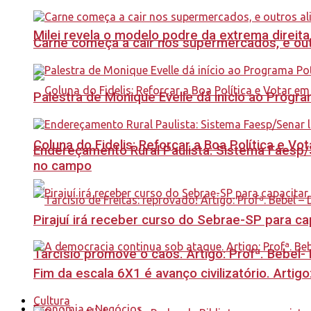
Milei revela o modelo podre da extrema direita
Carne começa a cair nos supermercados, e out
Palestra de Monique Evelle dá início ao Prog
Coluna do Fidelis: Reforçar a Boa Política e Vo
Endereçamento Rural Paulista: Sistema Faesp/S
no campo
Pirajuí irá receber curso do Sebrae-SP para 
Tarcísio promove o caos. Artigo: Profª. Bebel
Fim da escala 6X1 é avanço civilizatório. Artig
Cultura
Economia e Negócios