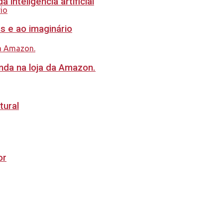
inteligência artificial
s e ao imaginário
nda na loja da Amazon.
tural
or