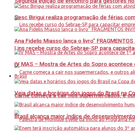
Segunda edição de encontro para gestores no Se
Sesc Birigui realiza programação de férias co
Ana Fidelis Miasso lança o livro” FRAGMENTOS 
Lins recebe curso do Sebrae-SP para capacit
IV MAS – Mostra de Artes do Sopro acontece d
Brasil
Veja datas e horários dos jogos do Brasil na 
Carne começa a cair nos supermercados, e out
Brasil alcança maior índice de desenvolviment