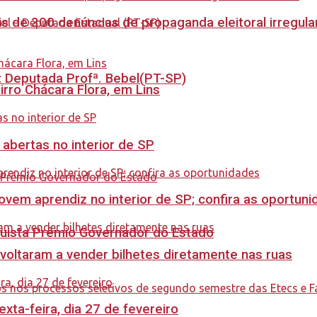
s de 300 denúncias de propaganda eleitoral irregu
o: Deputada Profª. Bebel(PT-SP)
rro Chácara Flora, em Lins
 abertas no interior de SP
ovem aprendiz no interior de SP; confira as oportun
quista Prêmio Governador do Estado
 voltaram a vender bilhetes diretamente nas ruas
ta-feira, dia 27 de fevereiro