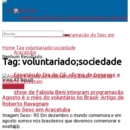
Home
Tag
voluntariado;sociedade
Nenhum Resultado
Tag:
voluntariado;sociedade
Espetáculo Dia de Cã, oficina de bonecos e
View All Result
Sociedade
show de Fabiola Beni integram programação
Agosto é o mês do voluntário no Brasil- Artigo de
Roberto Ravagnani
do Sesc em Araçatuba
Imagem Sesc- RS Em dezembro o mundo comemora e em
agosto somos nós brasileiros que devemos comemorar e
exaltar o ...