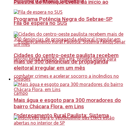
Bolsonaro durante pandemia
Palestra de Monique Evelle dá início ao
Programa Potência Negra do Sebrae-SP
Fila de espera no SUS
Cidades do centro-oeste paulista recebem
mais de 300 denúncias de propaganda
eleitoral irregular em um mês
Cidades
Mais água e esgoto para 300 moradores do
bairro Chácara Flora, em Lins
Endereçamento Rural Paulista: Sistema