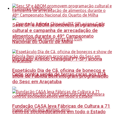
Economia e Negócios
Sesc SP e ABQM promovem programação
cultural e campanha de arrecadação de
alimentos durante o 49º Campeonato
Nacional do Quarto de Milha
Deputado Arlindo Chinaglia(PT-SP) aciona
Espetáculo Dia de Cã, oficina de bonecos e
Cade contra venda de terras-raras aos EUA
show de Fabiola Beni integram programação
do Sesc em Araçatuba
Fundação CASA leva Fábricas de Cultura a 71
centros socioeducativos em todo o Estado