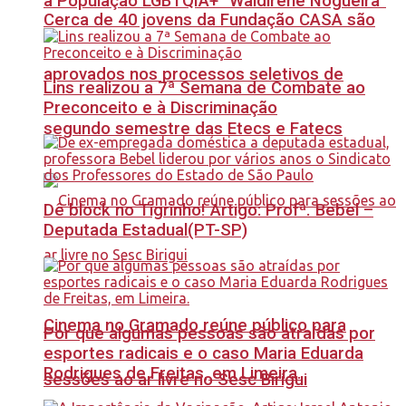
à População LGBTQIA+ “Waldirene Nogueira”
Cerca de 40 jovens da Fundação CASA são
aprovados nos processos seletivos de
Lins realizou a 7ª Semana de Combate ao
Preconceito e à Discriminação
segundo semestre das Etecs e Fatecs
Dê block no Tigrinho! Artigo: Profª. Bebel –
Deputada Estadual(PT-SP)
Cinema no Gramado reúne público para
Por que algumas pessoas são atraídas por
esportes radicais e o caso Maria Eduarda
Rodrigues de Freitas, em Limeira.
sessões ao ar livre no Sesc Birigui