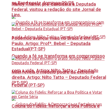
na Band neste domingo 09/08
Nancy Thame, pré-candidata a Deputada
Federal, visitou a redação do site Jornal de
Lins.
Podemos avançar mais no Brasil e em São
Paulo. Artigo: Profª. Bebel – Deputada
Estadual(PT-SP)
Quando a fé se transforma em compromisso
com a vida. Artigo: Nilto Tatto – Deputado
Milei revela o modelo podre da extrema
direita. Artigo: Nilto Tatto – Deputado Federal
(PT-SP)
Federal (PT-SP)
Coluna do Fidelis: Reforçar a Boa Política e