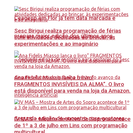
Ceagesp em Flor já tem data marcada e
Sesc Birigui realiza programação de férias
prepara maior edição dos últimos anos
com atividades dedicadas ao brincar, às
experimentações e ao imaginário
Ana Fidelis Miasso lança o livro”
FRAGMENTOS INVISÍVEIS DA ALMA”. O livro
está disponível para venda na loja da Amazon.
Segunda edição de encontro para gestores
IV MAS – Mostra de Artes do Sopro acontece
de 1º a 3 de julho em Lins com programação
multicultural