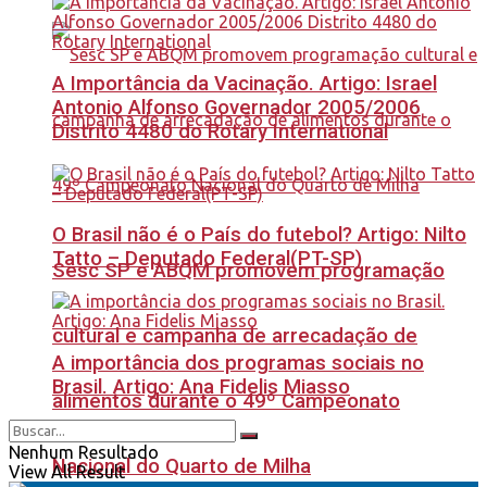
A Importância da Vacinação. Artigo: Israel
Antonio Alfonso Governador 2005/2006
Distrito 4480 do Rotary International
O Brasil não é o País do futebol? Artigo: Nilto
Tatto – Deputado Federal(PT-SP)
Sesc SP e ABQM promovem programação
cultural e campanha de arrecadação de
A importância dos programas sociais no
Brasil. Artigo: Ana Fidelis Miasso
alimentos durante o 49º Campeonato
Nenhum Resultado
Nacional do Quarto de Milha
View All Result