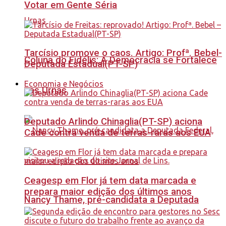
Votar em Gente Séria
Tarcísio promove o caos. Artigo: Profª. Bebel-
Coluna do Fidélis: A Democracia se Fortalece
Deputada Estadual(PT-SP)
Economia e Negócios
nas Urnas
Deputado Arlindo Chinaglia(PT-SP) aciona
Cade contra venda de terras-raras aos EUA
Ceagesp em Flor já tem data marcada e
prepara maior edição dos últimos anos
Nancy Thame, pré-candidata a Deputada