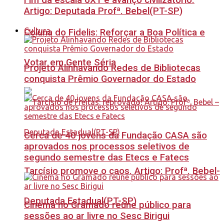
Fim da escala 6X1 é avanço civilizatório.
Artigo: Deputada Profª. Bebel(PT-SP)
Cultura
Coluna do Fidelis: Reforçar a Boa Política e
Votar em Gente Séria
Projeto Alinhavando Redes de Bibliotecas
conquista Prêmio Governador do Estado
Cerca de 40 jovens da Fundação CASA são
aprovados nos processos seletivos de
segundo semestre das Etecs e Fatecs
Tarcísio promove o caos. Artigo: Profª. Bebel-
Deputada Estadual(PT-SP)
Cinema no Gramado reúne público para
sessões ao ar livre no Sesc Birigui