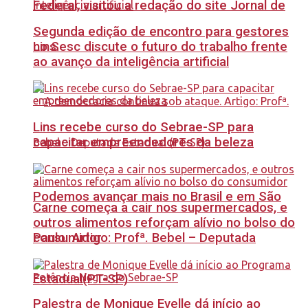
Federal, visitou a redação do site Jornal de
Segunda edição de encontro para gestores
no Sesc discute o futuro do trabalho frente
Lins.
ao avanço da inteligência artificial
Lins recebe curso do Sebrae-SP para
capacitar empreendedores da beleza
Podemos avançar mais no Brasil e em São
Carne começa a cair nos supermercados, e
outros alimentos reforçam alívio no bolso do
Paulo. Artigo: Profª. Bebel – Deputada
consumidor
Estadual(PT-SP)
Palestra de Monique Evelle dá início ao