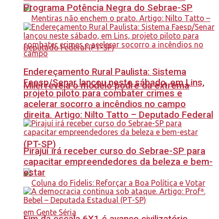
Programa Potência Negra do Sebrae-SP
Endereçamento Rural Paulista: Sistema
Faesp/Senar lançou neste sábado, em Lins,
Milei revela o modelo podre da extrema
projeto piloto para combater crimes e
acelerar socorro a incêndios no campo
direita. Artigo: Nilto Tatto – Deputado Federal
(PT-SP)
Pirajuí irá receber curso do Sebrae-SP para
capacitar empreendedores da beleza e bem-
estar