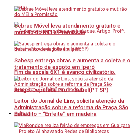
estar
Sebrae Móvel leva atendimento gratuito e
mutirão do MEI a Promissão
Sabesp entrega obras e aumenta a coleta e o
tratamento de esgoto em Iperó
Fim da escala 6X1 é avanço civilizatório.
Artigo: Deputada Profª. Bebel(PT-SP)
Leitor do Jornal de Lins, solicita atenção da
Administração sobre a reforma da Praça São
Benedito – “Enfeite” em madeira
Cultura