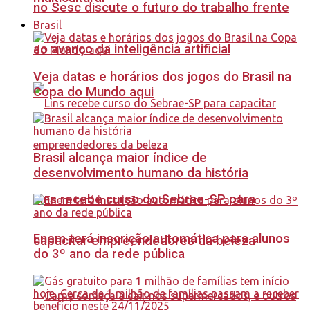
no Sesc discute o futuro do trabalho frente
Brasil
ao avanço da inteligência artificial
Veja datas e horários dos jogos do Brasil na
Copa do Mundo aqui
Brasil alcança maior índice de
desenvolvimento humano da história
Lins recebe curso do Sebrae-SP para
Enem terá inscrição automática para alunos
capacitar empreendedores da beleza
do 3º ano da rede pública