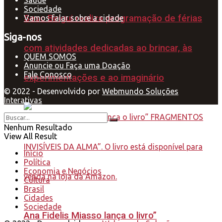
Sociedade
Sesc Birigui realiza programação de férias
Vamos falar sobre a cidade
Siga-nos
com atividades dedicadas ao brincar, às
QUEM SOMOS
Anuncie ou Faça uma Doação
Fale Conosco
experimentações e ao imaginário
© 2022 - Desenvolvido por
Webmundo Soluções
Interativas
Nenhum Resultado
View All Result
Início
Política
Economia e Negócios
Cultura
Brasil
Cidades
Sociedade
Ana Fidelis Miasso lança o livro”