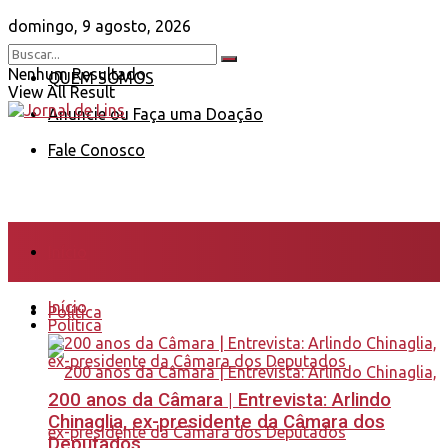
domingo, 9 agosto, 2026
Nenhum Resultado
QUEM SOMOS
View All Result
Anuncie ou Faça uma Doação
Fale Conosco
Início
Início
Política
Política
200 anos da Câmara | Entrevista: Arlindo
Chinaglia, ex-presidente da Câmara dos
Deputados