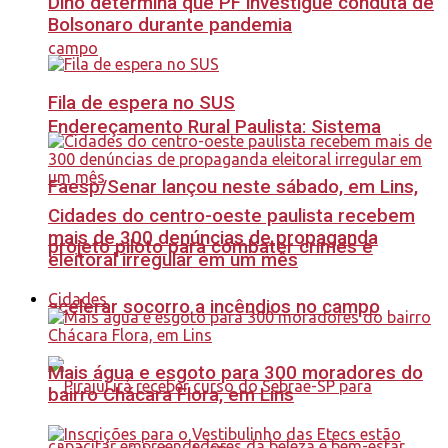
Dino determina que PF investigue conduta de
Bolsonaro durante pandemia
Fila de espera no SUS
Endereçamento Rural Paulista: Sistema
Faesp/Senar lançou neste sábado, em Lins,
Cidades do centro-oeste paulista recebem
mais de 300 denúncias de propaganda
projeto piloto para combater crimes e
eleitoral irregular em um mês
Cidades
acelerar socorro a incêndios no campo
Mais água e esgoto para 300 moradores do
bairro Chácara Flora, em Lins