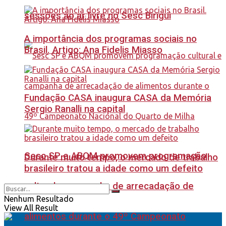
sessões ao ar livre no Sesc Birigui
A importância dos programas sociais no
Brasil. Artigo: Ana Fidelis Miasso
Fundação CASA inaugura CASA da Memória
Sergio Ranalli na capital
Sesc SP e ABQM promovem programação
Durante muito tempo, o mercado de trabalho
brasileiro tratou a idade como um defeito
cultural e campanha de arrecadação de
Nenhum Resultado
View All Result
alimentos durante o 49º Campeonato