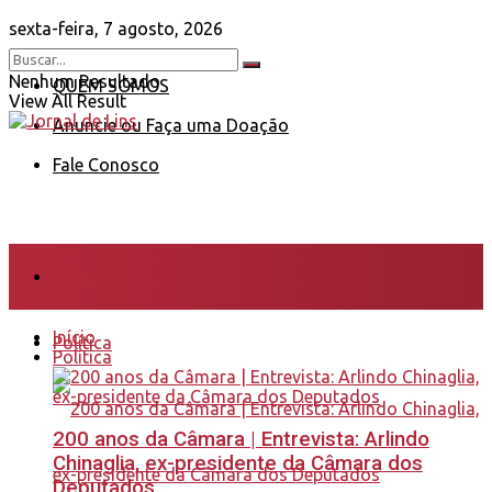
sexta-feira, 7 agosto, 2026
Nenhum Resultado
QUEM SOMOS
View All Result
Anuncie ou Faça uma Doação
Fale Conosco
Início
Início
Política
Política
200 anos da Câmara | Entrevista: Arlindo
Chinaglia, ex-presidente da Câmara dos
Deputados