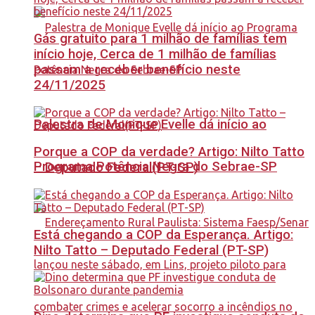
Gás gratuito para 1 milhão de famílias tem
início hoje, Cerca de 1 milhão de famílias
passam a receber benefício neste
24/11/2025
Palestra de Monique Evelle dá início ao
Porque a COP da verdade? Artigo: Nilto Tatto
Programa Potência Negra do Sebrae-SP
– Deputado Federal(PT-SP)
Está chegando a COP da Esperança. Artigo:
Nilto Tatto – Deputado Federal (PT-SP)