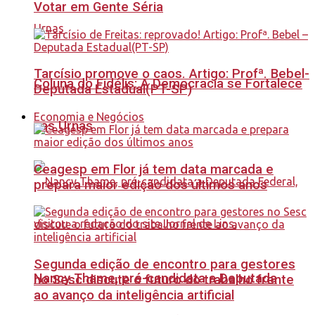
Votar em Gente Séria
Tarcísio promove o caos. Artigo: Profª. Bebel-
Coluna do Fidélis: A Democracia se Fortalece
Deputada Estadual(PT-SP)
Economia e Negócios
nas Urnas
Ceagesp em Flor já tem data marcada e
prepara maior edição dos últimos anos
Segunda edição de encontro para gestores
Nancy Thame, pré-candidata a Deputada
no Sesc discute o futuro do trabalho frente
ao avanço da inteligência artificial