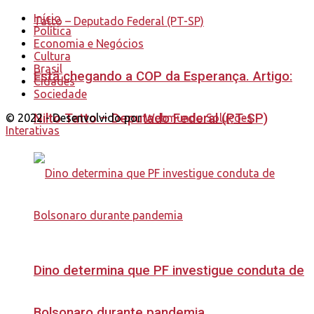
Início
Política
Economia e Negócios
Cultura
Brasil
Está chegando a COP da Esperança. Artigo:
Cidades
Sociedade
Nilto Tatto – Deputado Federal (PT-SP)
© 2022 - Desenvolvido por
Webmundo Soluções
Interativas
Dino determina que PF investigue conduta de
Bolsonaro durante pandemia