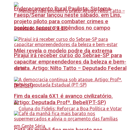
Endereçamento Rural Paulista: Sistema
Faesp/Senar lançou neste sábado, em Lins,
projeto piloto para combater crimes e
acelerar socorro a incêndios no campo
Milei revela o modelo podre da extrema
Pirajuí irá receber curso do Sebrae-SP para
capacitar empreendedores da beleza e bem-
estar
direita. Artigo: Nilto Tatto – Deputado Federal
(PT-SP)
Fim da escala 6X1 é avanço civilizatório.
Artigo: Deputada Profª. Bebel(PT-SP)