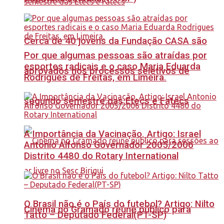
Cerca de 40 jovens da Fundação CASA são
Por que algumas pessoas são atraídas por
esportes radicais e o caso Maria Eduarda
aprovados nos processos seletivos de
Rodrigues de Freitas, em Limeira.
segundo semestre das Etecs e Fatecs
A Importância da Vacinação. Artigo: Israel
Antonio Alfonso Governador 2005/2006
Distrito 4480 do Rotary International
O Brasil não é o País do futebol? Artigo: Nilto
Cinema no Gramado reúne público para
Tatto – Deputado Federal(PT-SP)