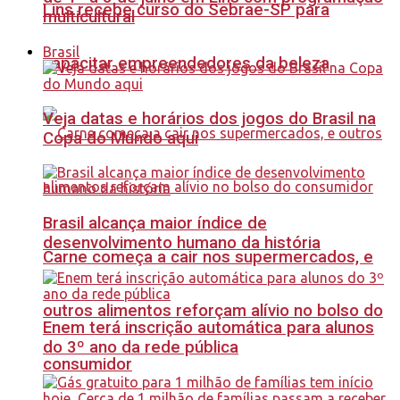
Lins recebe curso do Sebrae-SP para
multicultural
Brasil
capacitar empreendedores da beleza
Veja datas e horários dos jogos do Brasil na
Copa do Mundo aqui
Brasil alcança maior índice de
desenvolvimento humano da história
Carne começa a cair nos supermercados, e
outros alimentos reforçam alívio no bolso do
Enem terá inscrição automática para alunos
do 3º ano da rede pública
consumidor