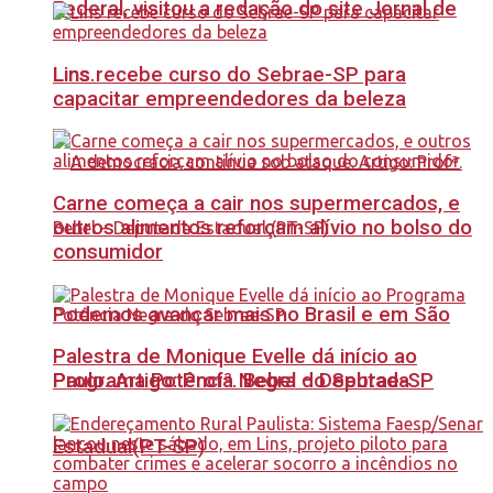
Federal, visitou a redação do site Jornal de
Lins recebe curso do Sebrae-SP para
Lins.
capacitar empreendedores da beleza
Carne começa a cair nos supermercados, e
outros alimentos reforçam alívio no bolso do
consumidor
Podemos avançar mais no Brasil e em São
Palestra de Monique Evelle dá início ao
Paulo. Artigo: Profª. Bebel – Deputada
Programa Potência Negra do Sebrae-SP
Estadual(PT-SP)