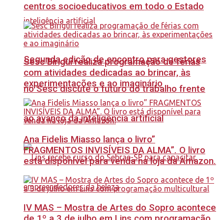
centros socioeducativos em todo o Estado
Segunda edição de encontro para gestores
Sesc Birigui realiza programação de férias
com atividades dedicadas ao brincar, às
experimentações e ao imaginário
no Sesc discute o futuro do trabalho frente
ao avanço da inteligência artificial
Ana Fidelis Miasso lança o livro”
FRAGMENTOS INVISÍVEIS DA ALMA”. O livro
está disponível para venda na loja da Amazon.
IV MAS – Mostra de Artes do Sopro acontece
de 1º a 3 de julho em Lins com programação