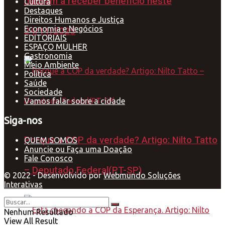
passam a receber benefício neste
Cultura
Destaques
Direitos Humanos e Justiça
Economia e Negócios
24/11/2025
EDITORIAIS
ESPAÇO MULHER
Gastronomia
Meio Ambiente
Política
Saúde
Sociedade
Vamos falar sobre a cidade
Siga-nos
Porque a COP da verdade? Artigo: Nilto Tatto
QUEM SOMOS
Anuncie ou Faça uma Doação
Fale Conosco
– Deputado Federal(PT-SP)
© 2022 - Desenvolvido por
Webmundo Soluções
Interativas
Nenhum Resultado
View All Result