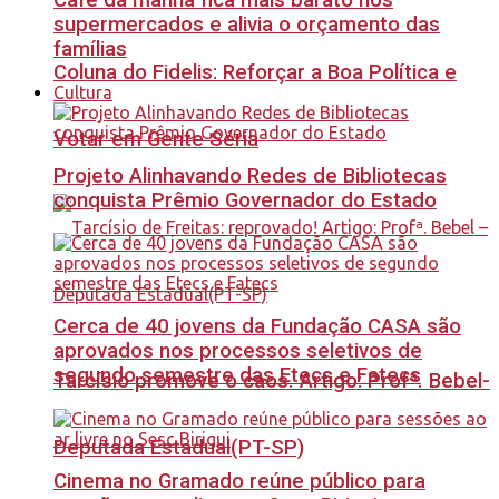
Café da manhã fica mais barato nos
supermercados e alivia o orçamento das
famílias
Coluna do Fidelis: Reforçar a Boa Política e
Cultura
Votar em Gente Séria
Projeto Alinhavando Redes de Bibliotecas
conquista Prêmio Governador do Estado
Cerca de 40 jovens da Fundação CASA são
aprovados nos processos seletivos de
segundo semestre das Etecs e Fatecs
Tarcísio promove o caos. Artigo: Profª. Bebel-
Deputada Estadual(PT-SP)
Cinema no Gramado reúne público para