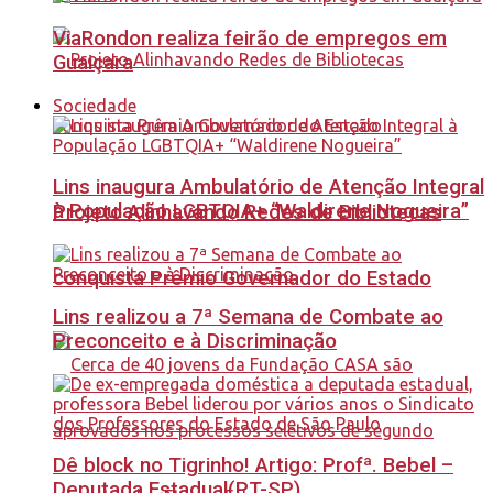
ViaRondon realiza feirão de empregos em
Guaiçara
Sociedade
Lins inaugura Ambulatório de Atenção Integral
à População LGBTQIA+ “Waldirene Nogueira”
Projeto Alinhavando Redes de Bibliotecas
conquista Prêmio Governador do Estado
Lins realizou a 7ª Semana de Combate ao
Preconceito e à Discriminação
Dê block no Tigrinho! Artigo: Profª. Bebel –
Deputada Estadual(PT-SP)