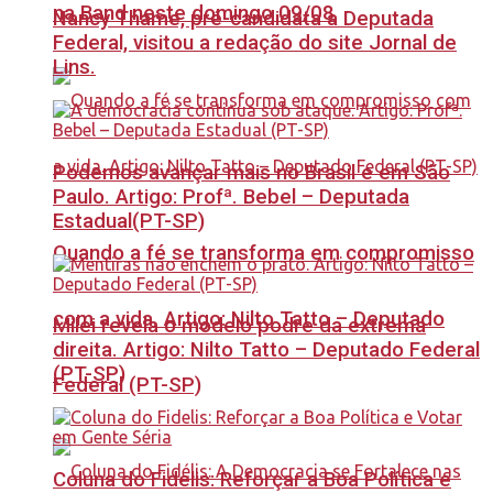
na Band neste domingo 09/08
Nancy Thame, pré-candidata a Deputada
Federal, visitou a redação do site Jornal de
Lins.
Podemos avançar mais no Brasil e em São
Paulo. Artigo: Profª. Bebel – Deputada
Estadual(PT-SP)
Quando a fé se transforma em compromisso
com a vida. Artigo: Nilto Tatto – Deputado
Milei revela o modelo podre da extrema
direita. Artigo: Nilto Tatto – Deputado Federal
(PT-SP)
Federal (PT-SP)
Coluna do Fidelis: Reforçar a Boa Política e