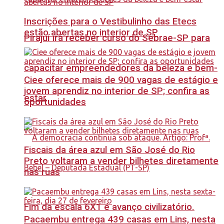
Inscrições para o Vestibulinho das Etecs
estão abertas no interior de SP
Pirajuí irá receber curso do Sebrae-SP para
capacitar empreendedores da beleza e bem-
Ciee oferece mais de 900 vagas de estágio e
jovem aprendiz no interior de SP; confira as
estar
oportunidades
Fiscais da área azul em São José do Rio
Preto voltaram a vender bilhetes diretamente
nas ruas
Fim da escala 6X1 é avanço civilizatório.
Pacaembu entrega 439 casas em Lins, nesta