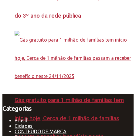
do 3º ano da rede pública
Gás gratuito para 1 milhão de famílias tem
Categorias
início hoje, Cerca de 1 milhão de famílias
Brasil
Cidades
CONTEÚDO DE MARCA