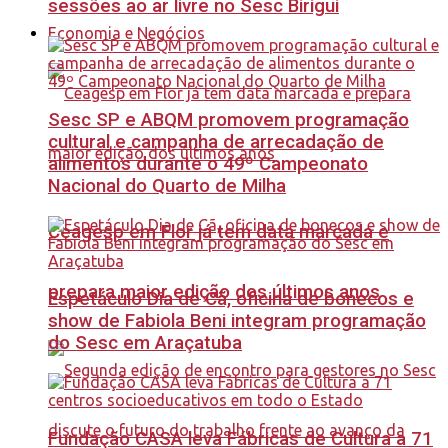
sessões ao ar livre no Sesc Birigui
Economia e Negócios
Sesc SP e ABQM promovem programação
cultural e campanha de arrecadação de
alimentos durante o 49º Campeonato
Nacional do Quarto de Milha
Ceagesp em Flor já tem data marcada e
prepara maior edição dos últimos anos
Espetáculo Dia de Cã, oficina de bonecos e
show de Fabiola Beni integram programação
do Sesc em Araçatuba
Fundação CASA leva Fábricas de Cultura a 71