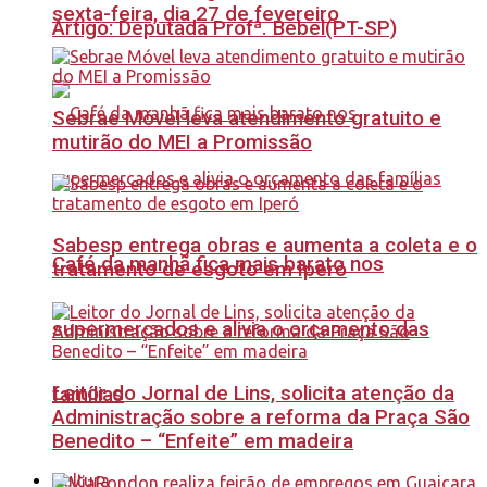
sexta-feira, dia 27 de fevereiro
Artigo: Deputada Profª. Bebel(PT-SP)
Sebrae Móvel leva atendimento gratuito e
mutirão do MEI a Promissão
Sabesp entrega obras e aumenta a coleta e o
Café da manhã fica mais barato nos
tratamento de esgoto em Iperó
supermercados e alivia o orçamento das
Leitor do Jornal de Lins, solicita atenção da
famílias
Administração sobre a reforma da Praça São
Benedito – “Enfeite” em madeira
Cultura