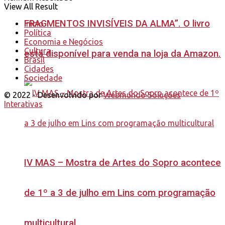
View All Result
FRAGMENTOS INVISÍVEIS DA ALMA”. O livro
Início
Política
Economia e Negócios
Cultura
está disponível para venda na loja da Amazon.
Brasil
Cidades
Sociedade
© 2022 - Desenvolvido por
Webmundo Soluções
Interativas
IV MAS – Mostra de Artes do Sopro acontece
de 1º a 3 de julho em Lins com programação
multicultural