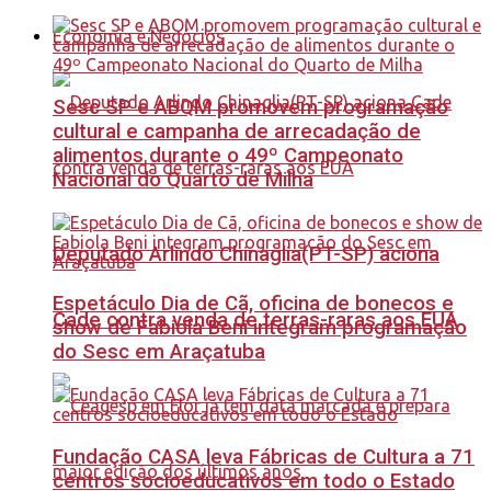
Economia e Negócios
Sesc SP e ABQM promovem programação
cultural e campanha de arrecadação de
alimentos durante o 49º Campeonato
Nacional do Quarto de Milha
Deputado Arlindo Chinaglia(PT-SP) aciona
Espetáculo Dia de Cã, oficina de bonecos e
Cade contra venda de terras-raras aos EUA
show de Fabiola Beni integram programação
do Sesc em Araçatuba
Fundação CASA leva Fábricas de Cultura a 71
centros socioeducativos em todo o Estado