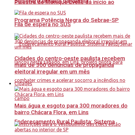
Bolsonaro durante pandemia
Palestra de Monique Evelle dá início ao
Programa Potência Negra do Sebrae-SP
Fila de espera no SUS
Cidades do centro-oeste paulista recebem
mais de 300 denúncias de propaganda
eleitoral irregular em um mês
Cidades
Mais água e esgoto para 300 moradores do
bairro Chácara Flora, em Lins
Endereçamento Rural Paulista: Sistema