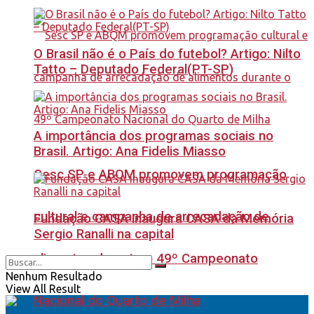
O Brasil não é o País do futebol? Artigo: Nilto
Tatto – Deputado Federal(PT-SP)
A importância dos programas sociais no
Brasil. Artigo: Ana Fidelis Miasso
Sesc SP e ABQM promovem programação
cultural e campanha de arrecadação de
Fundação CASA inaugura CASA da Memória
Sergio Ranalli na capital
alimentos durante o 49º Campeonato
Nenhum Resultado
View All Result
Nacional do Quarto de Milha