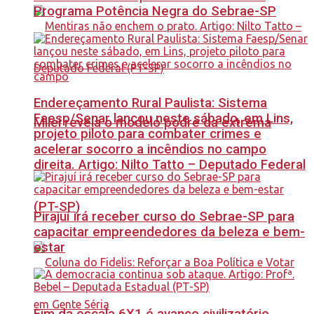
Programa Potência Negra do Sebrae-SP
Endereçamento Rural Paulista: Sistema
Faesp/Senar lançou neste sábado, em Lins,
Milei revela o modelo podre da extrema
projeto piloto para combater crimes e
acelerar socorro a incêndios no campo
direita. Artigo: Nilto Tatto – Deputado Federal
(PT-SP)
Pirajuí irá receber curso do Sebrae-SP para
capacitar empreendedores da beleza e bem-
estar