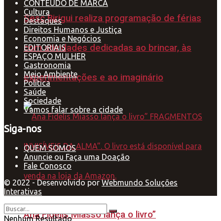
CONTEÚDO DE MARCA
Cultura
Sesc Birigui realiza programação de férias
Destaques
Direitos Humanos e Justiça
Economia e Negócios
com atividades dedicadas ao brincar, às
EDITORIAIS
ESPAÇO MULHER
Gastronomia
Meio Ambiente
experimentações e ao imaginário
Política
Saúde
Sociedade
Vamos falar sobre a cidade
Siga-nos
QUEM SOMOS
Anuncie ou Faça uma Doação
Fale Conosco
© 2022 - Desenvolvido por
Webmundo Soluções
Interativas
Ana Fidelis Miasso lança o livro”
Nenhum Resultado