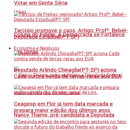
Votar em Gente Séria
Tarcísio promove o caos. Artigo: Profª. Bebel-
Coluna do Fidélis: A Democracia se Fortalece
Deputada Estadual(PT-SP)
Economia e Negócios
nas Urnas
Deputado Arlindo Chinaglia(PT-SP) aciona
Cade contra venda de terras-raras aos EUA
Ceagesp em Flor já tem data marcada e
prepara maior edição dos últimos anos
Nancy Thame, pré-candidata a Deputada