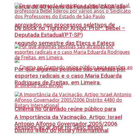
Cerca de 40 jovens da Fundação CASA são
aprovados nos processos seletivos de
Dê block no Tigrinho! Artigo: Profª. Bebel –
Deputada Estadual(PT-SP)
segundo semestre das Etecs e Fatecs
Por que algumas pessoas são atraídas por
esportes radicais e o caso Maria Eduarda
Rodrigues de Freitas, em Limeira.
Cinema no Gramado reúne público para
A Importância da Vacinação. Artigo: Israel
Antonio Alfonso Governador 2005/2006
sessões ao ar livre no Sesc Birigui
Distrito 4480 do Rotary International