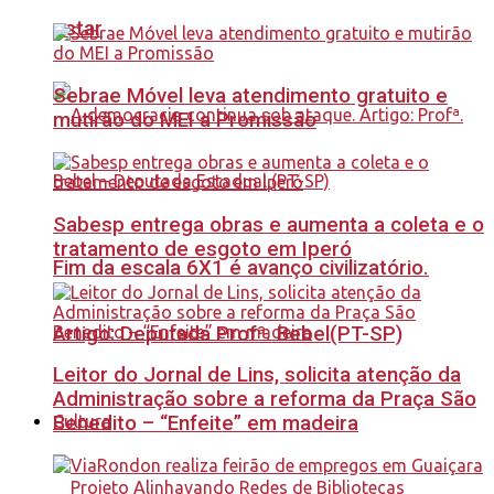
estar
Sebrae Móvel leva atendimento gratuito e
mutirão do MEI a Promissão
Sabesp entrega obras e aumenta a coleta e o
tratamento de esgoto em Iperó
Fim da escala 6X1 é avanço civilizatório.
Artigo: Deputada Profª. Bebel(PT-SP)
Leitor do Jornal de Lins, solicita atenção da
Administração sobre a reforma da Praça São
Benedito – “Enfeite” em madeira
Cultura