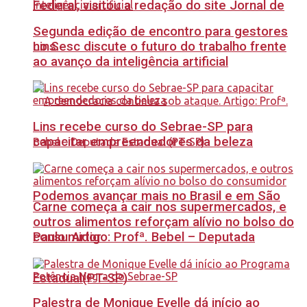
Federal, visitou a redação do site Jornal de
Segunda edição de encontro para gestores
no Sesc discute o futuro do trabalho frente
Lins.
ao avanço da inteligência artificial
Lins recebe curso do Sebrae-SP para
capacitar empreendedores da beleza
Podemos avançar mais no Brasil e em São
Carne começa a cair nos supermercados, e
outros alimentos reforçam alívio no bolso do
Paulo. Artigo: Profª. Bebel – Deputada
consumidor
Estadual(PT-SP)
Palestra de Monique Evelle dá início ao