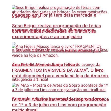
Ceagesp em Flor já tem data marcada e
Sesc Birigui realiza programação de férias
prepara maior edição dos últimos anos
com atividades dedicadas ao brincar, às
experimentações e ao imaginário
Ana Fidelis Miasso lança o livro”
FRAGMENTOS INVISÍVEIS DA ALMA”. O livro
está disponível para venda na loja da Amazon.
Segunda edição de encontro para gestores
IV MAS – Mostra de Artes do Sopro acontece
de 1º a 3 de julho em Lins com programação
multicultural