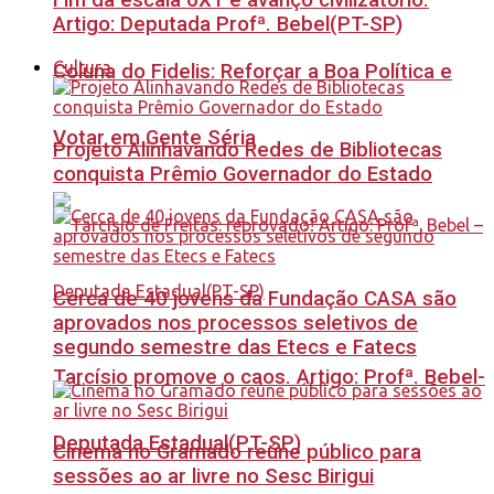
Fim da escala 6X1 é avanço civilizatório.
Artigo: Deputada Profª. Bebel(PT-SP)
Cultura
Coluna do Fidelis: Reforçar a Boa Política e
Votar em Gente Séria
Projeto Alinhavando Redes de Bibliotecas
conquista Prêmio Governador do Estado
Cerca de 40 jovens da Fundação CASA são
aprovados nos processos seletivos de
segundo semestre das Etecs e Fatecs
Tarcísio promove o caos. Artigo: Profª. Bebel-
Deputada Estadual(PT-SP)
Cinema no Gramado reúne público para
sessões ao ar livre no Sesc Birigui