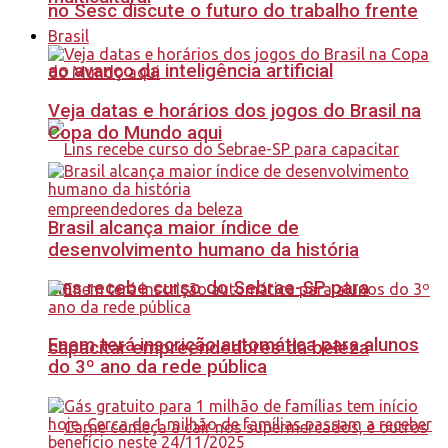
no Sesc discute o futuro do trabalho frente
Brasil
ao avanço da inteligência artificial
Veja datas e horários dos jogos do Brasil na
Copa do Mundo aqui
Brasil alcança maior índice de
desenvolvimento humano da história
Lins recebe curso do Sebrae-SP para
Enem terá inscrição automática para alunos
capacitar empreendedores da beleza
do 3º ano da rede pública