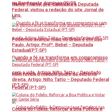
na Band neste domingo 09/08
Nancy Thame, pré-candidata a Deputada
Federal, visitou a redação do site Jornal de
Lins.
Podemos avançar mais no Brasil e em São
Paulo. Artigo: Profª. Bebel – Deputada
Estadual(PT-SP)
Quando a fé se transforma em compromisso
com a vida. Artigo: Nilto Tatto – Deputado
Milei revela o modelo podre da extrema
direita. Artigo: Nilto Tatto – Deputado Federal
(PT-SP)
Federal (PT-SP)
Coluna do Fidelis: Reforçar a Boa Política e