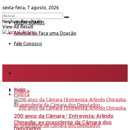
sexta-feira, 7 agosto, 2026
Nenhum Resultado
QUEM SOMOS
View All Result
Anuncie ou Faça uma Doação
Fale Conosco
Início
Início
Política
Política
200 anos da Câmara | Entrevista: Arlindo
Chinaglia, ex-presidente da Câmara dos
Deputados