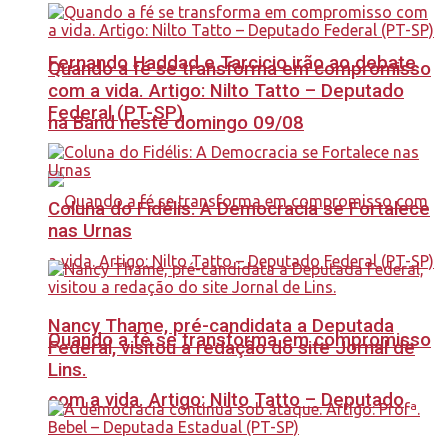
Fernando Haddad e Tarcicio irão ao debate
Quando a fé se transforma em compromisso
com a vida. Artigo: Nilto Tatto – Deputado
Federal (PT-SP)
na Band neste domingo 09/08
Coluna do Fidélis: A Democracia se Fortalece
nas Urnas
Nancy Thame, pré-candidata a Deputada
Quando a fé se transforma em compromisso
Federal, visitou a redação do site Jornal de
Lins.
com a vida. Artigo: Nilto Tatto – Deputado