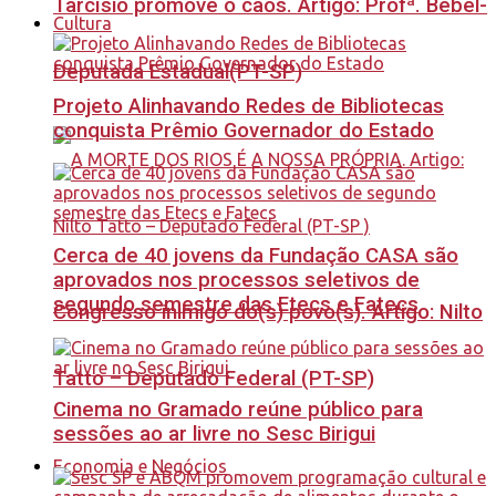
Tarcísio promove o caos. Artigo: Profª. Bebel-
Cultura
Deputada Estadual(PT-SP)
Projeto Alinhavando Redes de Bibliotecas
conquista Prêmio Governador do Estado
Cerca de 40 jovens da Fundação CASA são
aprovados nos processos seletivos de
segundo semestre das Etecs e Fatecs
Congresso inimigo do(s) povo(s). Artigo: Nilto
Tatto – Deputado Federal (PT-SP)
Cinema no Gramado reúne público para
sessões ao ar livre no Sesc Birigui
Economia e Negócios