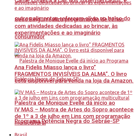
Carne começa a cair nos supermercados, e
outros alimentos reforçam alívio no bolso do
Sesc Birigui realiza programação de férias
com atividades dedicadas ao brincar, às
experimentações e ao imaginário
consumidor
Ana Fidelis Miasso lança o livro”
FRAGMENTOS INVISÍVEIS DA ALMA”. O livro
está disponível para venda na loja da Amazon.
Palestra de Monique Evelle dá início ao
IV MAS – Mostra de Artes do Sopro acontece
de 1º a 3 de julho em Lins com programação
Programa Potência Negra do Sebrae-SP
multicultural
Brasil