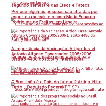
segundo semestre das Etecs e Fatecs
Por que algumas pessoas são atraídas por
esportes radicais e o caso Maria Eduarda
Rodrigues de Freitas, em Limeira.
A Importância da Vacinação. Artigo: Israel
Antonio Alfonso Governador 2005/2006
Cinema no Gramado reúne público para
Distrito 4480 do Rotary International
sessões ao ar livre no Sesc Birigui
O Brasil não é o País do futebol? Artigo: Nilto
Tatto – Deputado Federal(PT-SP)