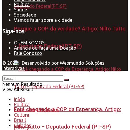
Política
Saúde
Sociedade
Vamos falar sobre a cidade
Porque a COP da verdade? Artigo: Nilto Tatto
Siga-nos
QUEM SOMOS
– Deputado Federal(PT-SP)
Anuncie ou Faça uma Doação
Fale Conosco
© 2022 - Desenvolvido por
Webmundo Soluções
Interativas
Nenhum Resultado
View All Result
Início
Política
Está chegando a COP da Esperança. Artigo:
Economia e Negócios
Cultura
Brasil
Cidades
Nilto Tatto – Deputado Federal (PT-SP)