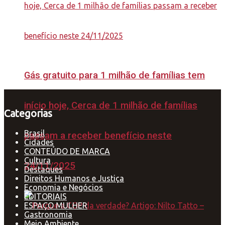
Gás gratuito para 1 milhão de famílias tem
início hoje, Cerca de 1 milhão de famílias
Categorias
Brasil
passam a receber benefício neste
Cidades
CONTEÚDO DE MARCA
Cultura
24/11/2025
Destaques
Direitos Humanos e Justiça
Economia e Negócios
EDITORIAIS
ESPAÇO MULHER
Gastronomia
Meio Ambiente