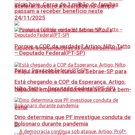
início hoje, Cerca de 1 milhão de famílias
acelerar socorro a incêndios no campo
passam a receber benefício neste
24/11/2025
Porque a COP da verdade? Artigo: Nilto Tatto
– Deputado Federal(PT-SP)
Pirajuí irá receber curso do Sebrae-SP para
Está chegando a COP da Esperança. Artigo:
Nilto Tatto – Deputado Federal (PT-SP)
capacitar empreendedores da beleza e bem-
estar
Dino determina que PF investigue conduta de
Bolsonaro durante pandemia