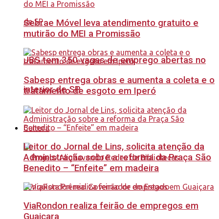
Sebrae Móvel leva atendimento gratuito e
mutirão do MEI a Promissão
JBS tem 350 vagas de emprego abertas no
Sabesp entrega obras e aumenta a coleta e o
interior de SP
tratamento de esgoto em Iperó
Cultura
Leitor do Jornal de Lins, solicita atenção da
Administração sobre a reforma da Praça São
Benedito – “Enfeite” em madeira
ViaRondon realiza feirão de empregos em
Guaiçara