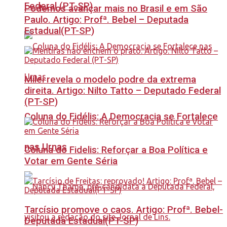
Federal (PT-SP)
Podemos avançar mais no Brasil e em São
Paulo. Artigo: Profª. Bebel – Deputada
Estadual(PT-SP)
Milei revela o modelo podre da extrema
direita. Artigo: Nilto Tatto – Deputado Federal
(PT-SP)
Coluna do Fidélis: A Democracia se Fortalece
nas Urnas
Coluna do Fidelis: Reforçar a Boa Política e
Votar em Gente Séria
Tarcísio promove o caos. Artigo: Profª. Bebel-
Deputada Estadual(PT-SP)