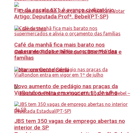
Fim da escala 6X1 é avanço civilizatório.
Artigo: Deputada Profª. Bebel(PT-SP)
Café da manhã fica mais barato nos
supermercados e alivia o orçamento das
Coluna do Fidelis: Reforçar a Boa Política e
famílias
Votar em Gente Séria
Novo aumento de pedágio nas praças da
ViaRondon entra em vigor em 1º de julho
JBS tem 350 vagas de emprego abertas no
interior de SP