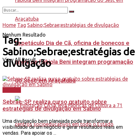
Home
Tag
Sabino;Sebrae;estratégias de divulgação
Nenhum Resultado
Tag:
Espetáculo Dia de Cã, oficina de bonecos e
Sabino;Sebrae;estratégias de
View All Result
divulgação
show de Fabiola Beni integram programação
do Sesc em Araçatuba
Cidades
Sebrae-SP realiza curso gratuito sobre
estratégias de divulgação em Sabino
Uma divulgação bem planejada pode transformar a
visibilidade de um negócio e gerar resultados reais em
vendas. Para apoiar os ...