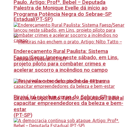
Paulo. Artigo: Profª. Bebel – Deputada
Palestra de Monique Evelle dá início ao
Programa Potência Negra do Sebrae-SP
Estadual(PT-SP)
Endereçamento Rural Paulista: Sistema
Faesp/Senar lançou neste sábado, em Lins,
projeto piloto para combater crimes e
acelerar socorro a incêndios no campo
Milei revela o modelo podre da extrema
Pirajuí irá receber curso do Sebrae-SP para
direita. Artigo: Nilto Tatto – Deputado Federal
capacitar empreendedores da beleza e bem-
estar
(PT-SP)