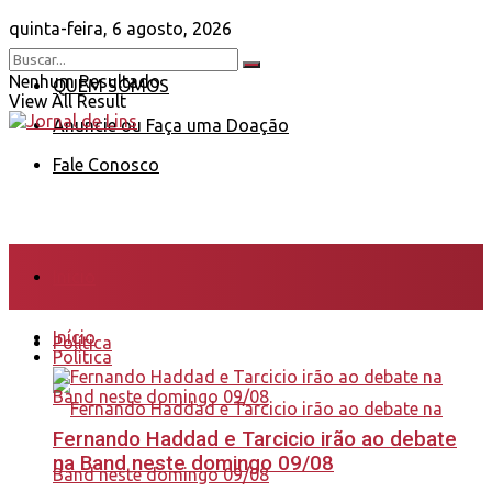
quinta-feira, 6 agosto, 2026
Nenhum Resultado
QUEM SOMOS
View All Result
Anuncie ou Faça uma Doação
Fale Conosco
Início
Início
Política
Política
Fernando Haddad e Tarcicio irão ao debate
na Band neste domingo 09/08