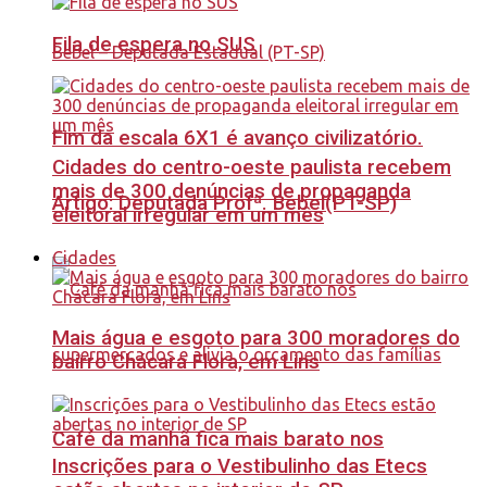
Fila de espera no SUS
Fim da escala 6X1 é avanço civilizatório.
Cidades do centro-oeste paulista recebem
mais de 300 denúncias de propaganda
Artigo: Deputada Profª. Bebel(PT-SP)
eleitoral irregular em um mês
Cidades
Mais água e esgoto para 300 moradores do
bairro Chácara Flora, em Lins
Café da manhã fica mais barato nos
Inscrições para o Vestibulinho das Etecs