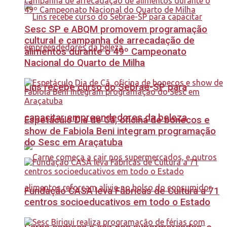
Sesc SP e ABQM promovem programação
cultural e campanha de arrecadação de
alimentos durante o 49º Campeonato
Nacional do Quarto de Milha
Lins recebe curso do Sebrae-SP para
capacitar empreendedores da beleza
Espetáculo Dia de Cã, oficina de bonecos e
show de Fabiola Beni integram programação
do Sesc em Araçatuba
Fundação CASA leva Fábricas de Cultura a 71
centros socioeducativos em todo o Estado