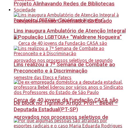
Projeto Alinhavando Redes de Bibliotecas
Sociedade
conquista Prêmio Governador do Estado
Lins inaugura Ambulatório de Atenção Integral
à População LGBTQIA+ “Waldirene Nogueira”
Lins realizou a 7ª Semana de Combate ao
Preconceito e à Discriminação
Cerca de 40 jovens da Fundação CASA são
Dê block no Tigrinho! Artigo: Profª. Bebel –
Deputada Estadual(PT-SP)
aprovados nos processos seletivos de