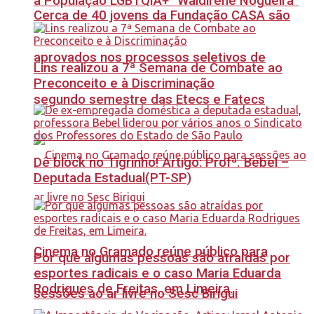
à População LGBTQIA+ “Waldirene Nogueira”
Cerca de 40 jovens da Fundação CASA são
aprovados nos processos seletivos de
Lins realizou a 7ª Semana de Combate ao
Preconceito e à Discriminação
segundo semestre das Etecs e Fatecs
Dê block no Tigrinho! Artigo: Profª. Bebel –
Deputada Estadual(PT-SP)
Cinema no Gramado reúne público para
Por que algumas pessoas são atraídas por
esportes radicais e o caso Maria Eduarda
Rodrigues de Freitas, em Limeira.
sessões ao ar livre no Sesc Birigui