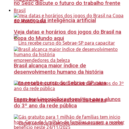
no Sesc discute o futuro do trabalho frente
Brasil
ao avanço da inteligência artificial
Veja datas e horários dos jogos do Brasil na
Copa do Mundo aqui
Brasil alcança maior índice de
desenvolvimento humano da história
Lins recebe curso do Sebrae-SP para
Enem terá inscrição automática para alunos
capacitar empreendedores da beleza
do 3º ano da rede pública