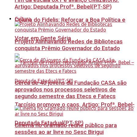
Fim da escala 6X1 é avanço civilizatório.
Artigo: Deputada Profª. Bebel(PT-SP)
Cultura
Coluna do Fidelis: Reforçar a Boa Política e
Votar em Gente Séria
Projeto Alinhavando Redes de Bibliotecas
conquista Prêmio Governador do Estado
Cerca de 40 jovens da Fundação CASA são
aprovados nos processos seletivos de
segundo semestre das Etecs e Fatecs
Tarcísio promove o caos. Artigo: Profª. Bebel-
Deputada Estadual(PT-SP)
Cinema no Gramado reúne público para
sessões ao ar livre no Sesc Birigui