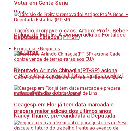
Votar em Gente Séria
Tarcísio promove o caos. Artigo: Profª. Bebel-
Coluna do Fidélis: A Democracia se Fortalece
Deputada Estadual(PT-SP)
Economia e Negócios
nas Urnas
Deputado Arlindo Chinaglia(PT-SP) aciona
Cade contra venda de terras-raras aos EUA
Ceagesp em Flor já tem data marcada e
prepara maior edição dos últimos anos
Nancy Thame, pré-candidata a Deputada