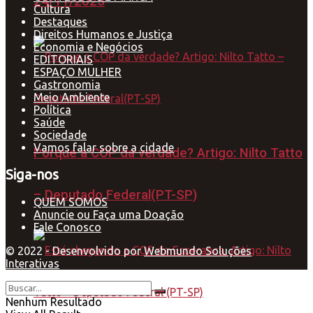
24/11/2025
Cultura
Destaques
Direitos Humanos e Justiça
Economia e Negócios
EDITORIAIS
ESPAÇO MULHER
Gastronomia
Meio Ambiente
Política
Saúde
Sociedade
Vamos falar sobre a cidade
Porque a COP da verdade? Artigo: Nilto Tatto
Siga-nos
– Deputado Federal(PT-SP)
QUEM SOMOS
Anuncie ou Faça uma Doação
Fale Conosco
© 2022 - Desenvolvido por
Webmundo Soluções
Interativas
Nenhum Resultado