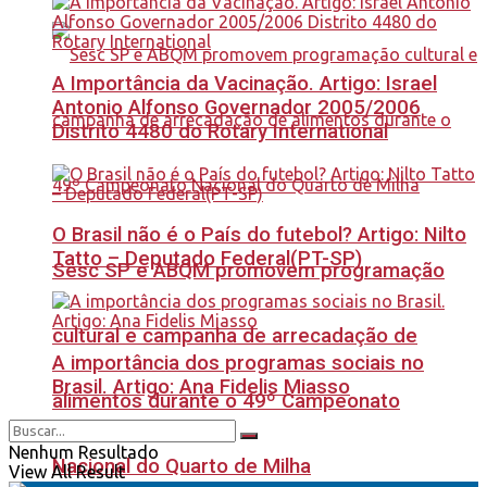
A Importância da Vacinação. Artigo: Israel
Antonio Alfonso Governador 2005/2006
Distrito 4480 do Rotary International
O Brasil não é o País do futebol? Artigo: Nilto
Tatto – Deputado Federal(PT-SP)
Sesc SP e ABQM promovem programação
cultural e campanha de arrecadação de
A importância dos programas sociais no
Brasil. Artigo: Ana Fidelis Miasso
alimentos durante o 49º Campeonato
Nenhum Resultado
Nacional do Quarto de Milha
View All Result