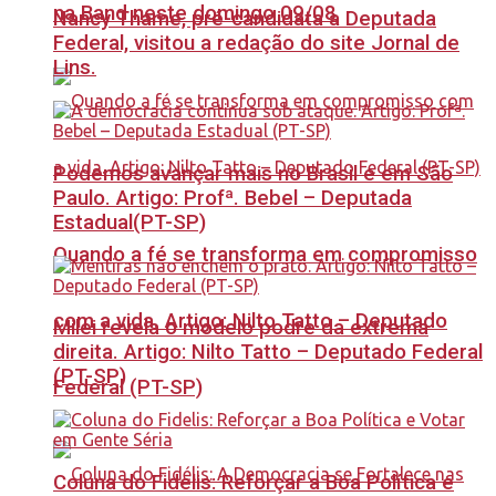
na Band neste domingo 09/08
Nancy Thame, pré-candidata a Deputada
Federal, visitou a redação do site Jornal de
Lins.
Podemos avançar mais no Brasil e em São
Paulo. Artigo: Profª. Bebel – Deputada
Estadual(PT-SP)
Quando a fé se transforma em compromisso
com a vida. Artigo: Nilto Tatto – Deputado
Milei revela o modelo podre da extrema
direita. Artigo: Nilto Tatto – Deputado Federal
(PT-SP)
Federal (PT-SP)
Coluna do Fidelis: Reforçar a Boa Política e