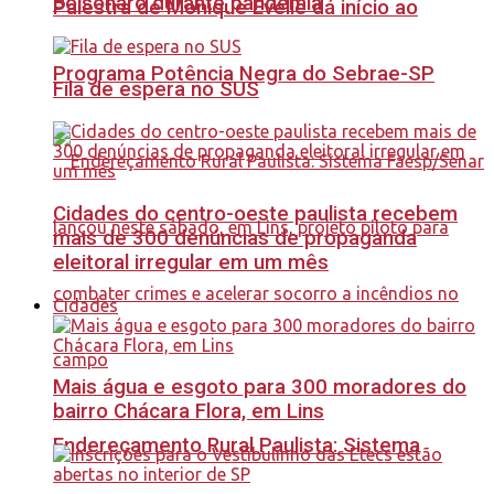
Bolsonaro durante pandemia
Palestra de Monique Evelle dá início ao
Programa Potência Negra do Sebrae-SP
Fila de espera no SUS
Cidades do centro-oeste paulista recebem
mais de 300 denúncias de propaganda
eleitoral irregular em um mês
Cidades
Mais água e esgoto para 300 moradores do
bairro Chácara Flora, em Lins
Endereçamento Rural Paulista: Sistema