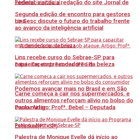
Federal, visitou a redação do site Jornal de
Segunda edição de encontro para gestores
no Sesc discute o futuro do trabalho frente
Lins.
ao avanço da inteligência artificial
Lins recebe curso do Sebrae-SP para
capacitar empreendedores da beleza
Podemos avançar mais no Brasil e em São
Carne começa a cair nos supermercados, e
outros alimentos reforçam alívio no bolso do
Paulo. Artigo: Profª. Bebel – Deputada
consumidor
Estadual(PT-SP)
Palestra de Monique Evelle dá início ao