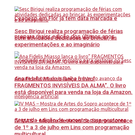
Ceagesp em Flor já tem data marcada e
Sesc Birigui realiza programação de férias
prepara maior edição dos últimos anos
com atividades dedicadas ao brincar, às
experimentações e ao imaginário
Ana Fidelis Miasso lança o livro”
FRAGMENTOS INVISÍVEIS DA ALMA”. O livro
está disponível para venda na loja da Amazon.
Segunda edição de encontro para gestores
IV MAS – Mostra de Artes do Sopro acontece
de 1º a 3 de julho em Lins com programação
multicultural