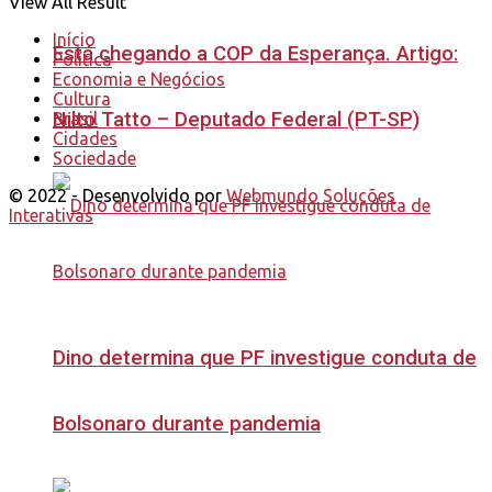
View All Result
Início
Está chegando a COP da Esperança. Artigo:
Política
Economia e Negócios
Cultura
Nilto Tatto – Deputado Federal (PT-SP)
Brasil
Cidades
Sociedade
© 2022 - Desenvolvido por
Webmundo Soluções
Interativas
Dino determina que PF investigue conduta de
Bolsonaro durante pandemia