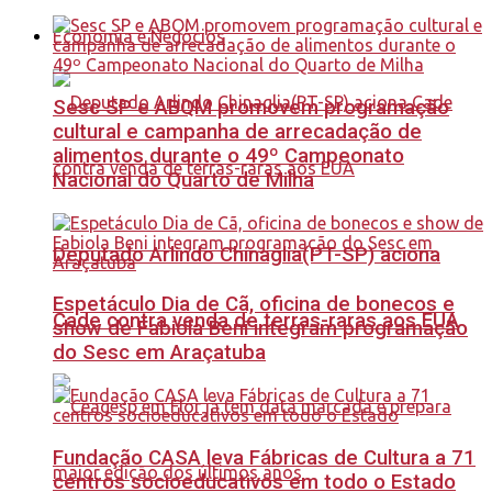
Economia e Negócios
Sesc SP e ABQM promovem programação
cultural e campanha de arrecadação de
alimentos durante o 49º Campeonato
Nacional do Quarto de Milha
Deputado Arlindo Chinaglia(PT-SP) aciona
Espetáculo Dia de Cã, oficina de bonecos e
Cade contra venda de terras-raras aos EUA
show de Fabiola Beni integram programação
do Sesc em Araçatuba
Fundação CASA leva Fábricas de Cultura a 71
centros socioeducativos em todo o Estado