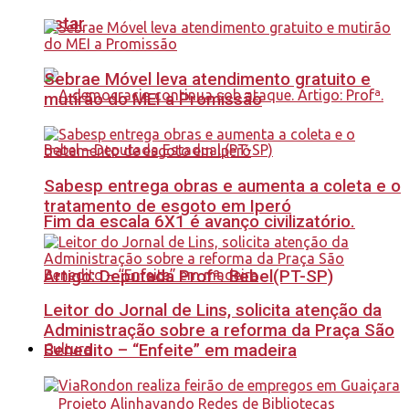
estar
Sebrae Móvel leva atendimento gratuito e
mutirão do MEI a Promissão
Sabesp entrega obras e aumenta a coleta e o
tratamento de esgoto em Iperó
Fim da escala 6X1 é avanço civilizatório.
Artigo: Deputada Profª. Bebel(PT-SP)
Leitor do Jornal de Lins, solicita atenção da
Administração sobre a reforma da Praça São
Benedito – “Enfeite” em madeira
Cultura