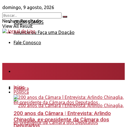
domingo, 9 agosto, 2026
Nenhum Resultado
QUEM SOMOS
View All Result
Anuncie ou Faça uma Doação
Fale Conosco
Início
Início
Política
Política
200 anos da Câmara | Entrevista: Arlindo
Chinaglia, ex-presidente da Câmara dos
Deputados