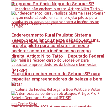
Programa Potência Negra do Sebrae-SP
Endereçamento Rural Paulista: Sistema
Faesp/Senar lançou neste sábado, em Lins,
Milei revela o modelo podre da extrema
projeto piloto para combater crimes e
acelerar socorro a incêndios no campo
direita. Artigo: Nilto Tatto – Deputado Federal
(PT-SP)
Pirajuí irá receber curso do Sebrae-SP para
capacitar empreendedores da beleza e bem-
estar