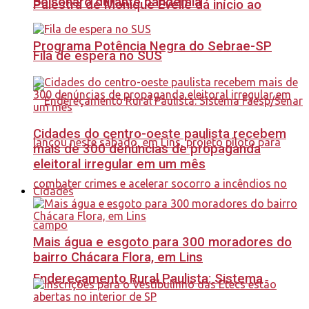
Bolsonaro durante pandemia
Palestra de Monique Evelle dá início ao
Programa Potência Negra do Sebrae-SP
Fila de espera no SUS
Cidades do centro-oeste paulista recebem
mais de 300 denúncias de propaganda
eleitoral irregular em um mês
Cidades
Mais água e esgoto para 300 moradores do
bairro Chácara Flora, em Lins
Endereçamento Rural Paulista: Sistema