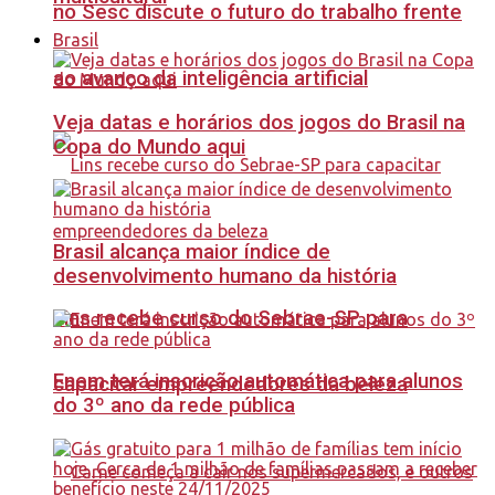
no Sesc discute o futuro do trabalho frente
Brasil
ao avanço da inteligência artificial
Veja datas e horários dos jogos do Brasil na
Copa do Mundo aqui
Brasil alcança maior índice de
desenvolvimento humano da história
Lins recebe curso do Sebrae-SP para
Enem terá inscrição automática para alunos
capacitar empreendedores da beleza
do 3º ano da rede pública