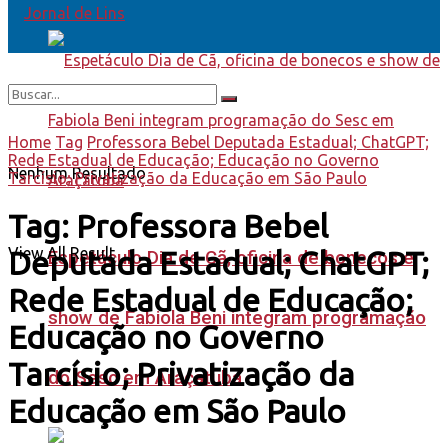
Home
Tag
Professora Bebel Deputada Estadual; ChatGPT;
Rede Estadual de Educação; Educação no Governo
Nenhum Resultado
Tarcísio; Privatização da Educação em São Paulo
Tag:
Professora Bebel
View All Result
Deputada Estadual; ChatGPT;
Espetáculo Dia de Cã, oficina de bonecos e
Rede Estadual de Educação;
show de Fabiola Beni integram programação
Educação no Governo
Tarcísio; Privatização da
do Sesc em Araçatuba
Educação em São Paulo