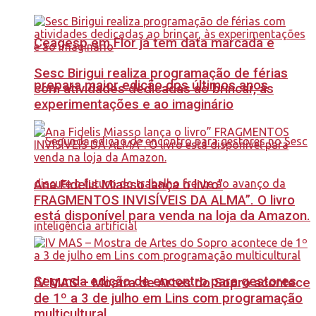
Ceagesp em Flor já tem data marcada e
Sesc Birigui realiza programação de férias
prepara maior edição dos últimos anos
com atividades dedicadas ao brincar, às
experimentações e ao imaginário
Ana Fidelis Miasso lança o livro”
FRAGMENTOS INVISÍVEIS DA ALMA”. O livro
está disponível para venda na loja da Amazon.
Segunda edição de encontro para gestores
IV MAS – Mostra de Artes do Sopro acontece
de 1º a 3 de julho em Lins com programação
multicultural