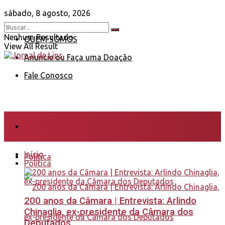
sábado, 8 agosto, 2026
Nenhum Resultado
QUEM SOMOS
View All Result
Anuncie ou Faça uma Doação
Fale Conosco
Início
Início
Política
Política
200 anos da Câmara | Entrevista: Arlindo
Chinaglia, ex-presidente da Câmara dos
Deputados