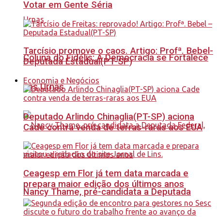
Votar em Gente Séria
Tarcísio promove o caos. Artigo: Profª. Bebel-
Coluna do Fidélis: A Democracia se Fortalece
Deputada Estadual(PT-SP)
Economia e Negócios
nas Urnas
Deputado Arlindo Chinaglia(PT-SP) aciona
Cade contra venda de terras-raras aos EUA
Ceagesp em Flor já tem data marcada e
prepara maior edição dos últimos anos
Nancy Thame, pré-candidata a Deputada