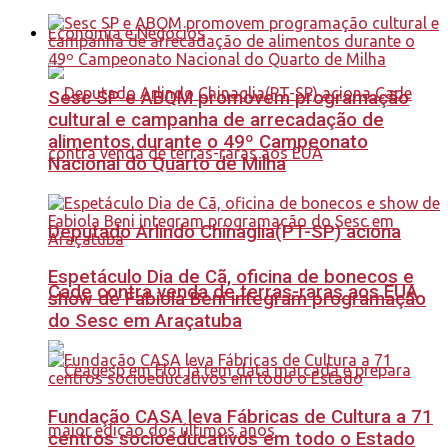
Economia e Negócios
Sesc SP e ABQM promovem programação
cultural e campanha de arrecadação de
alimentos durante o 49º Campeonato
Nacional do Quarto de Milha
Deputado Arlindo Chinaglia(PT-SP) aciona
Espetáculo Dia de Cã, oficina de bonecos e
Cade contra venda de terras-raras aos EUA
show de Fabiola Beni integram programação
do Sesc em Araçatuba
Fundação CASA leva Fábricas de Cultura a 71
centros socioeducativos em todo o Estado