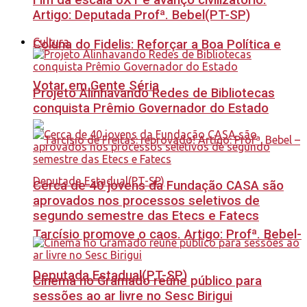
Fim da escala 6X1 é avanço civilizatório.
Artigo: Deputada Profª. Bebel(PT-SP)
Cultura
Coluna do Fidelis: Reforçar a Boa Política e
Votar em Gente Séria
Projeto Alinhavando Redes de Bibliotecas
conquista Prêmio Governador do Estado
Cerca de 40 jovens da Fundação CASA são
aprovados nos processos seletivos de
segundo semestre das Etecs e Fatecs
Tarcísio promove o caos. Artigo: Profª. Bebel-
Deputada Estadual(PT-SP)
Cinema no Gramado reúne público para
sessões ao ar livre no Sesc Birigui