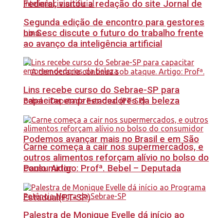
Federal, visitou a redação do site Jornal de
Segunda edição de encontro para gestores
no Sesc discute o futuro do trabalho frente
Lins.
ao avanço da inteligência artificial
Lins recebe curso do Sebrae-SP para
capacitar empreendedores da beleza
Podemos avançar mais no Brasil e em São
Carne começa a cair nos supermercados, e
outros alimentos reforçam alívio no bolso do
Paulo. Artigo: Profª. Bebel – Deputada
consumidor
Estadual(PT-SP)
Palestra de Monique Evelle dá início ao