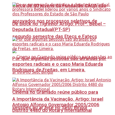
Cerca de 40 jovens da Fundação CASA são
aprovados nos processos seletivos de
Dê block no Tigrinho! Artigo: Profª. Bebel –
Deputada Estadual(PT-SP)
segundo semestre das Etecs e Fatecs
Por que algumas pessoas são atraídas por
esportes radicais e o caso Maria Eduarda
Rodrigues de Freitas, em Limeira.
Cinema no Gramado reúne público para
A Importância da Vacinação. Artigo: Israel
Antonio Alfonso Governador 2005/2006
sessões ao ar livre no Sesc Birigui
Distrito 4480 do Rotary International