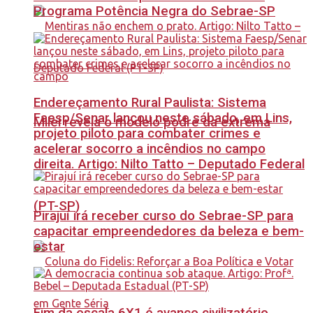
Programa Potência Negra do Sebrae-SP
Endereçamento Rural Paulista: Sistema
Faesp/Senar lançou neste sábado, em Lins,
Milei revela o modelo podre da extrema
projeto piloto para combater crimes e
acelerar socorro a incêndios no campo
direita. Artigo: Nilto Tatto – Deputado Federal
(PT-SP)
Pirajuí irá receber curso do Sebrae-SP para
capacitar empreendedores da beleza e bem-
estar