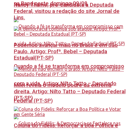
na Band neste domingo 09/08
Nancy Thame, pré-candidata a Deputada
Federal, visitou a redação do site Jornal de
Lins.
Podemos avançar mais no Brasil e em São
Paulo. Artigo: Profª. Bebel – Deputada
Estadual(PT-SP)
Quando a fé se transforma em compromisso
com a vida. Artigo: Nilto Tatto – Deputado
Milei revela o modelo podre da extrema
direita. Artigo: Nilto Tatto – Deputado Federal
(PT-SP)
Federal (PT-SP)
Coluna do Fidelis: Reforçar a Boa Política e