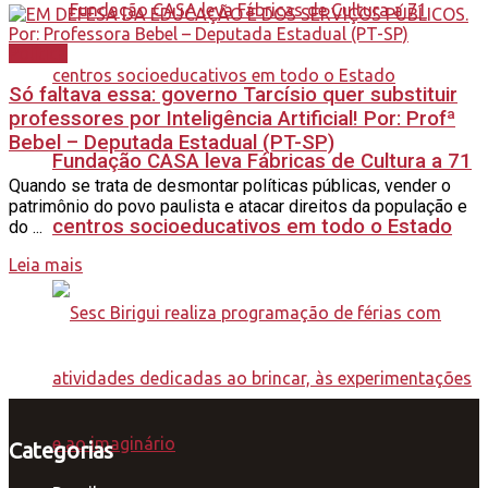
Política
Só faltava essa: governo Tarcísio quer substituir
professores por Inteligência Artificial! Por: Profª
Bebel – Deputada Estadual (PT-SP)
Fundação CASA leva Fábricas de Cultura a 71
Quando se trata de desmontar políticas públicas, vender o
patrimônio do povo paulista e atacar direitos da população e
centros socioeducativos em todo o Estado
do ...
Leia mais
Categorias