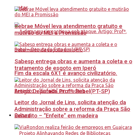
estar
Sebrae Móvel leva atendimento gratuito e
mutirão do MEI a Promissão
Sabesp entrega obras e aumenta a coleta e o
tratamento de esgoto em Iperó
Fim da escala 6X1 é avanço civilizatório.
Artigo: Deputada Profª. Bebel(PT-SP)
Leitor do Jornal de Lins, solicita atenção da
Administração sobre a reforma da Praça São
Benedito – “Enfeite” em madeira
Cultura