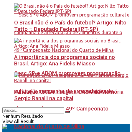
O Brasil não é o País do futebol? Artigo: Nilto
Tatto – Deputado Federal(PT-SP)
A importância dos programas sociais no
Brasil. Artigo: Ana Fidelis Miasso
Sesc SP e ABQM promovem programação
cultural e campanha de arrecadação de
Fundação CASA inaugura CASA da Memória
Sergio Ranalli na capital
alimentos durante o 49º Campeonato
Nenhum Resultado
View All Result
Nacional do Quarto de Milha