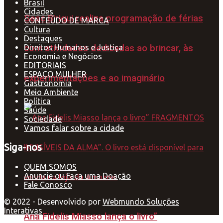
Brasil
Cidades
Sesc Birigui realiza programação de férias
CONTEÚDO DE MARCA
Cultura
Destaques
Direitos Humanos e Justiça
com atividades dedicadas ao brincar, às
Economia e Negócios
EDITORIAIS
ESPAÇO MULHER
experimentações e ao imaginário
Gastronomia
Meio Ambiente
Política
Saúde
Sociedade
Vamos falar sobre a cidade
Siga-nos
QUEM SOMOS
Anuncie ou Faça uma Doação
Fale Conosco
© 2022 - Desenvolvido por
Webmundo Soluções
Interativas
Ana Fidelis Miasso lança o livro”