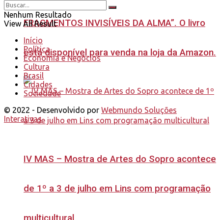
Nenhum Resultado
FRAGMENTOS INVISÍVEIS DA ALMA”. O livro
View All Result
Início
Política
está disponível para venda na loja da Amazon.
Economia e Negócios
Cultura
Brasil
Cidades
Sociedade
© 2022 - Desenvolvido por
Webmundo Soluções
Interativas
IV MAS – Mostra de Artes do Sopro acontece
de 1º a 3 de julho em Lins com programação
multicultural