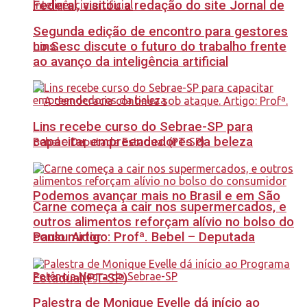
Federal, visitou a redação do site Jornal de
Segunda edição de encontro para gestores
no Sesc discute o futuro do trabalho frente
Lins.
ao avanço da inteligência artificial
Lins recebe curso do Sebrae-SP para
capacitar empreendedores da beleza
Podemos avançar mais no Brasil e em São
Carne começa a cair nos supermercados, e
outros alimentos reforçam alívio no bolso do
Paulo. Artigo: Profª. Bebel – Deputada
consumidor
Estadual(PT-SP)
Palestra de Monique Evelle dá início ao