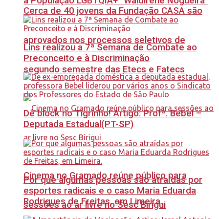
à População LGBTQIA+ “Waldirene Nogueira”
Cerca de 40 jovens da Fundação CASA são
aprovados nos processos seletivos de
Lins realizou a 7ª Semana de Combate ao
Preconceito e à Discriminação
segundo semestre das Etecs e Fatecs
Dê block no Tigrinho! Artigo: Profª. Bebel –
Deputada Estadual(PT-SP)
Cinema no Gramado reúne público para
Por que algumas pessoas são atraídas por
esportes radicais e o caso Maria Eduarda
Rodrigues de Freitas, em Limeira.
sessões ao ar livre no Sesc Birigui