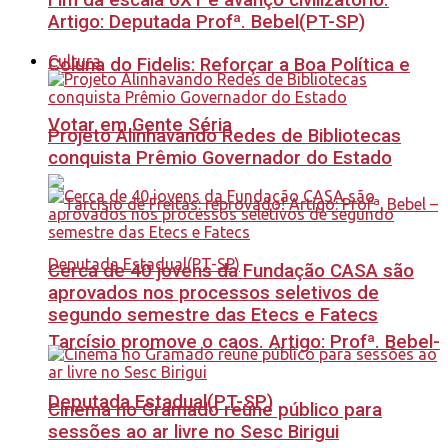
Fim da escala 6X1 é avanço civilizatório.
Artigo: Deputada Profª. Bebel(PT-SP)
Cultura
Coluna do Fidelis: Reforçar a Boa Política e
Votar em Gente Séria
Projeto Alinhavando Redes de Bibliotecas
conquista Prêmio Governador do Estado
Cerca de 40 jovens da Fundação CASA são
aprovados nos processos seletivos de
segundo semestre das Etecs e Fatecs
Tarcísio promove o caos. Artigo: Profª. Bebel-
Deputada Estadual(PT-SP)
Cinema no Gramado reúne público para
sessões ao ar livre no Sesc Birigui