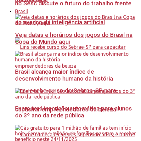
no Sesc discute o futuro do trabalho frente
Brasil
ao avanço da inteligência artificial
Veja datas e horários dos jogos do Brasil na
Copa do Mundo aqui
Brasil alcança maior índice de
desenvolvimento humano da história
Lins recebe curso do Sebrae-SP para
Enem terá inscrição automática para alunos
capacitar empreendedores da beleza
do 3º ano da rede pública