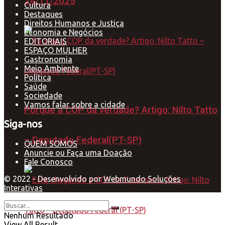
24/11/2025
Cultura
Destaques
Direitos Humanos e Justiça
Economia e Negócios
EDITORIAIS
ESPAÇO MULHER
Gastronomia
Meio Ambiente
Política
Saúde
Sociedade
Vamos falar sobre a cidade
Porque a COP da verdade? Artigo: Nilto Tatto
Siga-nos
– Deputado Federal(PT-SP)
QUEM SOMOS
Anuncie ou Faça uma Doação
Fale Conosco
© 2022 - Desenvolvido por
Webmundo Soluções
Interativas
Nenhum Resultado
View All Result