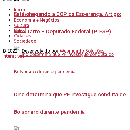
Início
Está chegando a COP da Esperança. Artigo:
Política
Economia e Negócios
Cultura
Brasil
Nilto Tatto – Deputado Federal (PT-SP)
Cidades
Sociedade
© 2022 - Desenvolvido por
Webmundo Soluções
Interativas
Dino determina que PF investigue conduta de
Bolsonaro durante pandemia