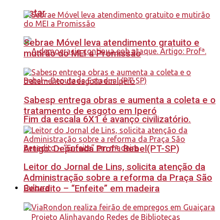
estar
Sebrae Móvel leva atendimento gratuito e
mutirão do MEI a Promissão
Sabesp entrega obras e aumenta a coleta e o
tratamento de esgoto em Iperó
Fim da escala 6X1 é avanço civilizatório.
Artigo: Deputada Profª. Bebel(PT-SP)
Leitor do Jornal de Lins, solicita atenção da
Administração sobre a reforma da Praça São
Benedito – “Enfeite” em madeira
Cultura