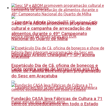
Economia e Negócios
Sesc SP e ABQM promovem programação
cultural e campanha de arrecadação de
alimentos durante o 49º Campeonato
Nacional do Quarto de Milha
Deputado Arlindo Chinaglia(PT-SP) aciona
Espetáculo Dia de Cã, oficina de bonecos e
Cade contra venda de terras-raras aos EUA
show de Fabiola Beni integram programação
do Sesc em Araçatuba
Fundação CASA leva Fábricas de Cultura a 71
centros socioeducativos em todo o Estado