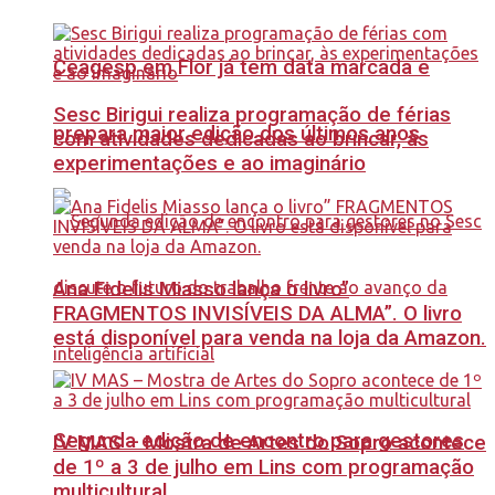
Ceagesp em Flor já tem data marcada e
Sesc Birigui realiza programação de férias
prepara maior edição dos últimos anos
com atividades dedicadas ao brincar, às
experimentações e ao imaginário
Ana Fidelis Miasso lança o livro”
FRAGMENTOS INVISÍVEIS DA ALMA”. O livro
está disponível para venda na loja da Amazon.
Segunda edição de encontro para gestores
IV MAS – Mostra de Artes do Sopro acontece
de 1º a 3 de julho em Lins com programação
multicultural