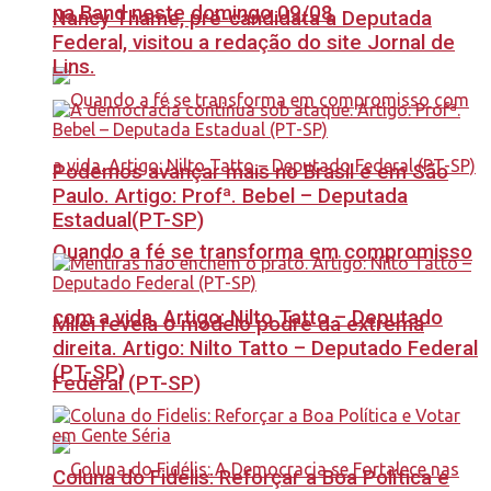
na Band neste domingo 09/08
Nancy Thame, pré-candidata a Deputada
Federal, visitou a redação do site Jornal de
Lins.
Podemos avançar mais no Brasil e em São
Paulo. Artigo: Profª. Bebel – Deputada
Estadual(PT-SP)
Quando a fé se transforma em compromisso
com a vida. Artigo: Nilto Tatto – Deputado
Milei revela o modelo podre da extrema
direita. Artigo: Nilto Tatto – Deputado Federal
(PT-SP)
Federal (PT-SP)
Coluna do Fidelis: Reforçar a Boa Política e