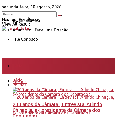
segunda-feira, 10 agosto, 2026
Nenhum Resultado
QUEM SOMOS
View All Result
Anuncie ou Faça uma Doação
Fale Conosco
Início
Início
Política
Política
200 anos da Câmara | Entrevista: Arlindo
Chinaglia, ex-presidente da Câmara dos
Deputados