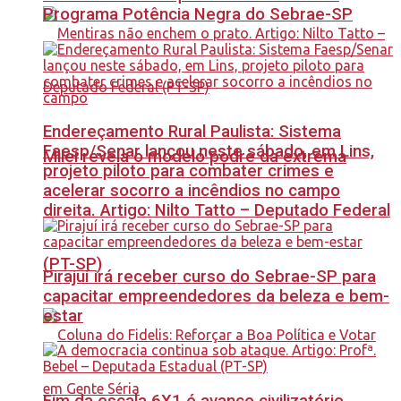
Programa Potência Negra do Sebrae-SP
Endereçamento Rural Paulista: Sistema
Faesp/Senar lançou neste sábado, em Lins,
Milei revela o modelo podre da extrema
projeto piloto para combater crimes e
acelerar socorro a incêndios no campo
direita. Artigo: Nilto Tatto – Deputado Federal
(PT-SP)
Pirajuí irá receber curso do Sebrae-SP para
capacitar empreendedores da beleza e bem-
estar