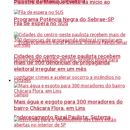
Bolsonaro durante pandemia
Palestra de Monique Evelle dá início ao
Programa Potência Negra do Sebrae-SP
Fila de espera no SUS
Cidades do centro-oeste paulista recebem
mais de 300 denúncias de propaganda
eleitoral irregular em um mês
Cidades
Mais água e esgoto para 300 moradores do
bairro Chácara Flora, em Lins
Endereçamento Rural Paulista: Sistema