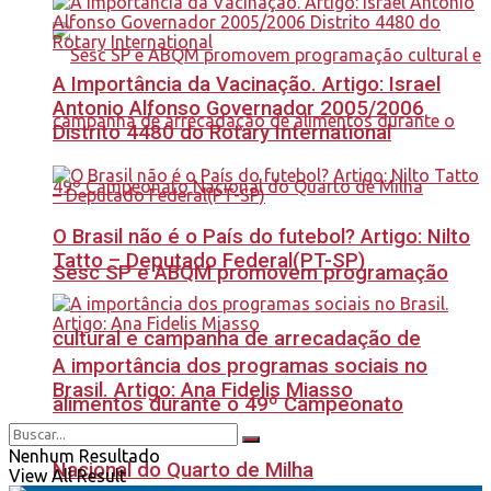
A Importância da Vacinação. Artigo: Israel
Antonio Alfonso Governador 2005/2006
Distrito 4480 do Rotary International
O Brasil não é o País do futebol? Artigo: Nilto
Tatto – Deputado Federal(PT-SP)
Sesc SP e ABQM promovem programação
cultural e campanha de arrecadação de
A importância dos programas sociais no
Brasil. Artigo: Ana Fidelis Miasso
alimentos durante o 49º Campeonato
Nenhum Resultado
Nacional do Quarto de Milha
View All Result