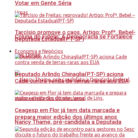
Votar em Gente Séria
Tarcísio promove o caos. Artigo: Profª. Bebel-
Coluna do Fidélis: A Democracia se Fortalece
Deputada Estadual(PT-SP)
Economia e Negócios
nas Urnas
Deputado Arlindo Chinaglia(PT-SP) aciona
Cade contra venda de terras-raras aos EUA
Ceagesp em Flor já tem data marcada e
prepara maior edição dos últimos anos
Nancy Thame, pré-candidata a Deputada