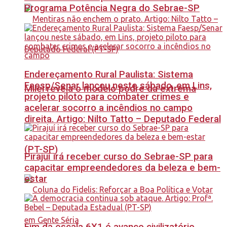
Programa Potência Negra do Sebrae-SP
Endereçamento Rural Paulista: Sistema
Faesp/Senar lançou neste sábado, em Lins,
Milei revela o modelo podre da extrema
projeto piloto para combater crimes e
acelerar socorro a incêndios no campo
direita. Artigo: Nilto Tatto – Deputado Federal
(PT-SP)
Pirajuí irá receber curso do Sebrae-SP para
capacitar empreendedores da beleza e bem-
estar