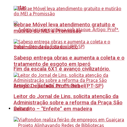
estar
Sebrae Móvel leva atendimento gratuito e
mutirão do MEI a Promissão
Sabesp entrega obras e aumenta a coleta e o
tratamento de esgoto em Iperó
Fim da escala 6X1 é avanço civilizatório.
Artigo: Deputada Profª. Bebel(PT-SP)
Leitor do Jornal de Lins, solicita atenção da
Administração sobre a reforma da Praça São
Benedito – “Enfeite” em madeira
Cultura