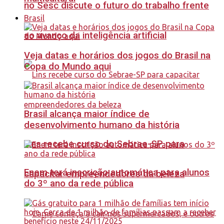
no Sesc discute o futuro do trabalho frente
Brasil
ao avanço da inteligência artificial
Veja datas e horários dos jogos do Brasil na
Copa do Mundo aqui
Brasil alcança maior índice de
desenvolvimento humano da história
Lins recebe curso do Sebrae-SP para
Enem terá inscrição automática para alunos
capacitar empreendedores da beleza
do 3º ano da rede pública