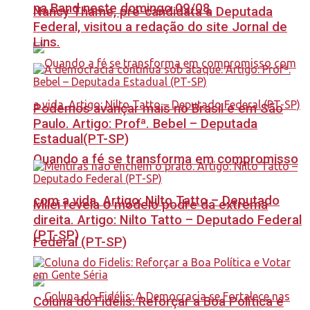
na Band neste domingo 09/08
Nancy Thame, pré-candidata a Deputada
Federal, visitou a redação do site Jornal de
Lins.
Podemos avançar mais no Brasil e em São
Paulo. Artigo: Profª. Bebel – Deputada
Estadual(PT-SP)
Quando a fé se transforma em compromisso
com a vida. Artigo: Nilto Tatto – Deputado
Milei revela o modelo podre da extrema
direita. Artigo: Nilto Tatto – Deputado Federal
(PT-SP)
Federal (PT-SP)
Coluna do Fidelis: Reforçar a Boa Política e