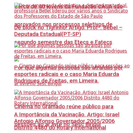
Cerca de 40 jovens da Fundação CASA são
aprovados nos processos seletivos de
Dê block no Tigrinho! Artigo: Profª. Bebel –
Deputada Estadual(PT-SP)
segundo semestre das Etecs e Fatecs
Por que algumas pessoas são atraídas por
esportes radicais e o caso Maria Eduarda
Rodrigues de Freitas, em Limeira.
Cinema no Gramado reúne público para
A Importância da Vacinação. Artigo: Israel
Antonio Alfonso Governador 2005/2006
sessões ao ar livre no Sesc Birigui
Distrito 4480 do Rotary International