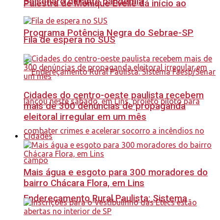
Bolsonaro durante pandemia
Palestra de Monique Evelle dá início ao
Programa Potência Negra do Sebrae-SP
Fila de espera no SUS
Cidades do centro-oeste paulista recebem
mais de 300 denúncias de propaganda
eleitoral irregular em um mês
Cidades
Mais água e esgoto para 300 moradores do
bairro Chácara Flora, em Lins
Endereçamento Rural Paulista: Sistema