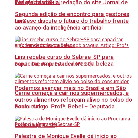
Federal, visitou a redação do site Jornal de
Segunda edição de encontro para gestores
no Sesc discute o futuro do trabalho frente
Lins.
ao avanço da inteligência artificial
Lins recebe curso do Sebrae-SP para
capacitar empreendedores da beleza
Podemos avançar mais no Brasil e em São
Carne começa a cair nos supermercados, e
outros alimentos reforçam alívio no bolso do
Paulo. Artigo: Profª. Bebel – Deputada
consumidor
Estadual(PT-SP)
Palestra de Monique Evelle dá início ao