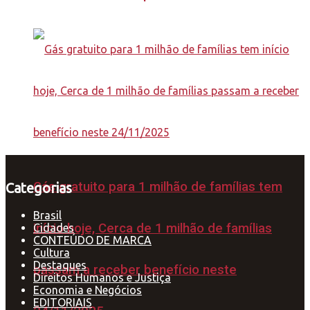
Gás gratuito para 1 milhão de famílias tem
Categorias
Brasil
início hoje, Cerca de 1 milhão de famílias
Cidades
CONTEÚDO DE MARCA
Cultura
Destaques
passam a receber benefício neste
Direitos Humanos e Justiça
Economia e Negócios
EDITORIAIS