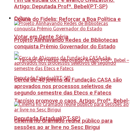
Fim da escala 6X1 é avanço civilizatório.
Artigo: Deputada Profª. Bebel(PT-SP)
Cultura
Coluna do Fidelis: Reforçar a Boa Política e
Votar em Gente Séria
Projeto Alinhavando Redes de Bibliotecas
conquista Prêmio Governador do Estado
Cerca de 40 jovens da Fundação CASA são
aprovados nos processos seletivos de
segundo semestre das Etecs e Fatecs
Tarcísio promove o caos. Artigo: Profª. Bebel-
Deputada Estadual(PT-SP)
Cinema no Gramado reúne público para
sessões ao ar livre no Sesc Birigui