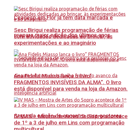
Ceagesp em Flor já tem data marcada e
Sesc Birigui realiza programação de férias
prepara maior edição dos últimos anos
com atividades dedicadas ao brincar, às
experimentações e ao imaginário
Ana Fidelis Miasso lança o livro”
FRAGMENTOS INVISÍVEIS DA ALMA”. O livro
está disponível para venda na loja da Amazon.
Segunda edição de encontro para gestores
IV MAS – Mostra de Artes do Sopro acontece
de 1º a 3 de julho em Lins com programação
multicultural