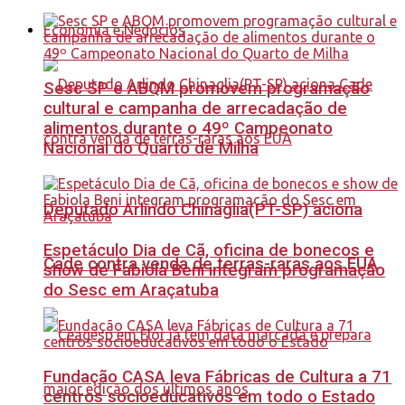
Economia e Negócios
Sesc SP e ABQM promovem programação
cultural e campanha de arrecadação de
alimentos durante o 49º Campeonato
Nacional do Quarto de Milha
Deputado Arlindo Chinaglia(PT-SP) aciona
Espetáculo Dia de Cã, oficina de bonecos e
Cade contra venda de terras-raras aos EUA
show de Fabiola Beni integram programação
do Sesc em Araçatuba
Fundação CASA leva Fábricas de Cultura a 71
centros socioeducativos em todo o Estado