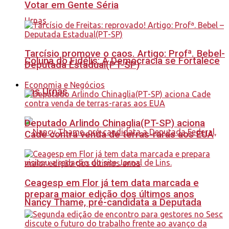
Votar em Gente Séria
Tarcísio promove o caos. Artigo: Profª. Bebel-
Coluna do Fidélis: A Democracia se Fortalece
Deputada Estadual(PT-SP)
Economia e Negócios
nas Urnas
Deputado Arlindo Chinaglia(PT-SP) aciona
Cade contra venda de terras-raras aos EUA
Ceagesp em Flor já tem data marcada e
prepara maior edição dos últimos anos
Nancy Thame, pré-candidata a Deputada