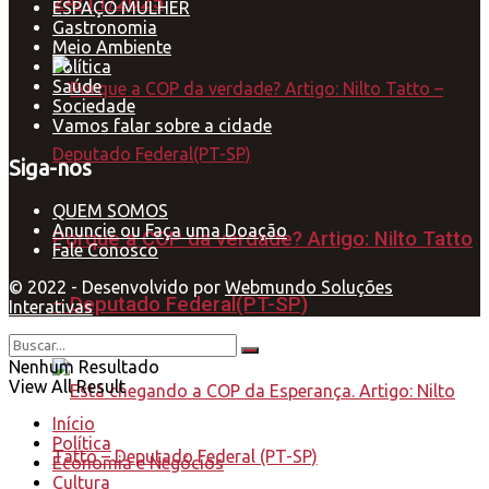
24/11/2025
ESPAÇO MULHER
Gastronomia
Meio Ambiente
Política
Saúde
Sociedade
Vamos falar sobre a cidade
Siga-nos
QUEM SOMOS
Anuncie ou Faça uma Doação
Porque a COP da verdade? Artigo: Nilto Tatto
Fale Conosco
© 2022 - Desenvolvido por
Webmundo Soluções
– Deputado Federal(PT-SP)
Interativas
Nenhum Resultado
View All Result
Início
Política
Economia e Negócios
Cultura