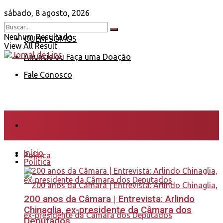
sábado, 8 agosto, 2026
Nenhum Resultado
QUEM SOMOS
View All Result
Anuncie ou Faça uma Doação
Fale Conosco
Início
Início
Política
Política
200 anos da Câmara | Entrevista: Arlindo
Chinaglia, ex-presidente da Câmara dos
Deputados