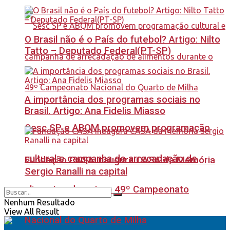
O Brasil não é o País do futebol? Artigo: Nilto
Tatto – Deputado Federal(PT-SP)
A importância dos programas sociais no
Brasil. Artigo: Ana Fidelis Miasso
Sesc SP e ABQM promovem programação
cultural e campanha de arrecadação de
Fundação CASA inaugura CASA da Memória
Sergio Ranalli na capital
alimentos durante o 49º Campeonato
Nenhum Resultado
View All Result
Nacional do Quarto de Milha