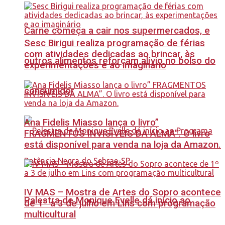
Carne começa a cair nos supermercados, e
Sesc Birigui realiza programação de férias
com atividades dedicadas ao brincar, às
outros alimentos reforçam alívio no bolso do
experimentações e ao imaginário
consumidor
Ana Fidelis Miasso lança o livro”
FRAGMENTOS INVISÍVEIS DA ALMA”. O livro
está disponível para venda na loja da Amazon.
IV MAS – Mostra de Artes do Sopro acontece
Palestra de Monique Evelle dá início ao
de 1º a 3 de julho em Lins com programação
multicultural