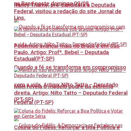
na Band neste domingo 09/08
Nancy Thame, pré-candidata a Deputada
Federal, visitou a redação do site Jornal de
Lins.
Podemos avançar mais no Brasil e em São
Paulo. Artigo: Profª. Bebel – Deputada
Estadual(PT-SP)
Quando a fé se transforma em compromisso
com a vida. Artigo: Nilto Tatto – Deputado
Milei revela o modelo podre da extrema
direita. Artigo: Nilto Tatto – Deputado Federal
(PT-SP)
Federal (PT-SP)
Coluna do Fidelis: Reforçar a Boa Política e