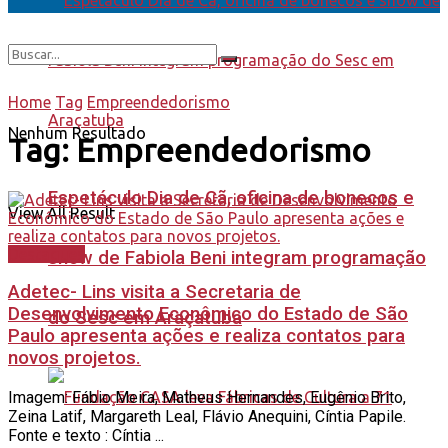
Home
Tag
Empreendedorismo
Nenhum Resultado
Tag:
Empreendedorismo
Espetáculo Dia de Cã, oficina de bonecos e
View All Result
Destaques
show de Fabiola Beni integram programação
Adetec- Lins visita a Secretaria de
Desenvolvimento Econômico do Estado de São
do Sesc em Araçatuba
Paulo apresenta ações e realiza contatos para
novos projetos.
Imagem: Fábio Meira, Matheus Hernandes, Eugênio Brito,
Zeina Latif, Margareth Leal, Flávio Anequini, Cíntia Papile.
Fonte e texto : Cíntia ...