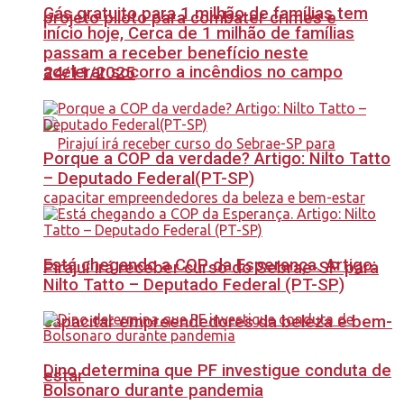
Gás gratuito para 1 milhão de famílias tem
projeto piloto para combater crimes e
início hoje, Cerca de 1 milhão de famílias
passam a receber benefício neste
acelerar socorro a incêndios no campo
24/11/2025
Porque a COP da verdade? Artigo: Nilto Tatto
– Deputado Federal(PT-SP)
Está chegando a COP da Esperança. Artigo:
Pirajuí irá receber curso do Sebrae-SP para
Nilto Tatto – Deputado Federal (PT-SP)
capacitar empreendedores da beleza e bem-
Dino determina que PF investigue conduta de
estar
Bolsonaro durante pandemia