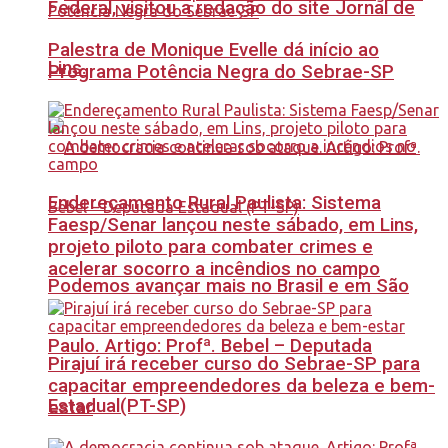
Federal, visitou a redação do site Jornal de
Palestra de Monique Evelle dá início ao
Lins.
Programa Potência Negra do Sebrae-SP
Endereçamento Rural Paulista: Sistema
Faesp/Senar lançou neste sábado, em Lins,
projeto piloto para combater crimes e
acelerar socorro a incêndios no campo
Podemos avançar mais no Brasil e em São
Paulo. Artigo: Profª. Bebel – Deputada
Pirajuí irá receber curso do Sebrae-SP para
capacitar empreendedores da beleza e bem-
Estadual(PT-SP)
estar