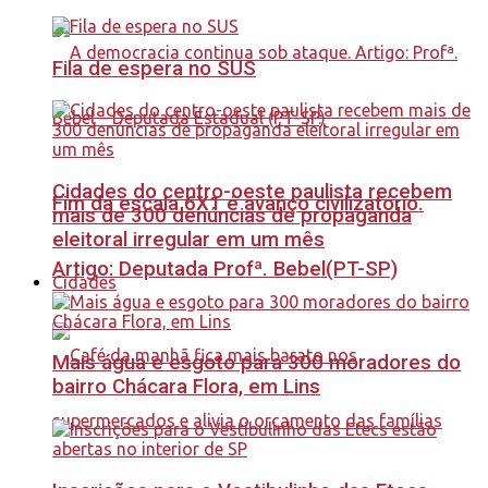
Fila de espera no SUS
Cidades do centro-oeste paulista recebem
Fim da escala 6X1 é avanço civilizatório.
mais de 300 denúncias de propaganda
eleitoral irregular em um mês
Artigo: Deputada Profª. Bebel(PT-SP)
Cidades
Mais água e esgoto para 300 moradores do
bairro Chácara Flora, em Lins