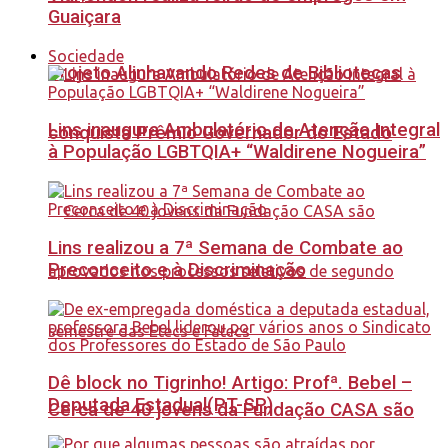
Guaiçara
Sociedade
Projeto Alinhavando Redes de Bibliotecas
Lins inaugura Ambulatório de Atenção Integral
conquista Prêmio Governador do Estado
à População LGBTQIA+ “Waldirene Nogueira”
Lins realizou a 7ª Semana de Combate ao
Preconceito e à Discriminação
Dê block no Tigrinho! Artigo: Profª. Bebel –
Deputada Estadual(PT-SP)
Cerca de 40 jovens da Fundação CASA são