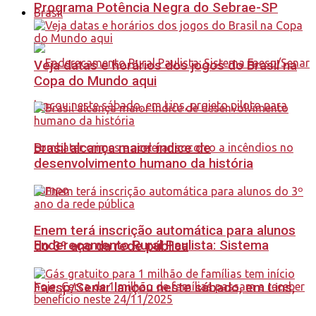
Programa Potência Negra do Sebrae-SP
Brasil
Veja datas e horários dos jogos do Brasil na
Copa do Mundo aqui
Brasil alcança maior índice de
desenvolvimento humano da história
Enem terá inscrição automática para alunos
Endereçamento Rural Paulista: Sistema
do 3º ano da rede pública
Faesp/Senar lançou neste sábado, em Lins,