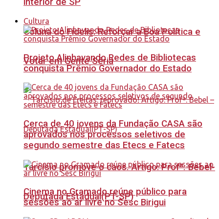
interior de SP
Cultura
Coluna do Fidelis: Reforçar a Boa Política e
Projeto Alinhavando Redes de Bibliotecas
Votar em Gente Séria
conquista Prêmio Governador do Estado
Cerca de 40 jovens da Fundação CASA são
aprovados nos processos seletivos de
segundo semestre das Etecs e Fatecs
Tarcísio promove o caos. Artigo: Profª. Bebel-
Cinema no Gramado reúne público para
Deputada Estadual(PT-SP)
sessões ao ar livre no Sesc Birigui