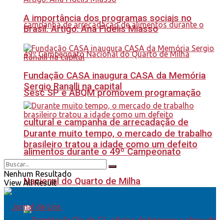
A importância dos programas sociais no
Brasil. Artigo: Ana Fidelis Miasso
Fundação CASA inaugura CASA da Memória
Sergio Ranalli na capital
Sesc SP e ABQM promovem programação
cultural e campanha de arrecadação de
Durante muito tempo, o mercado de trabalho
brasileiro tratou a idade como um defeito
alimentos durante o 49º Campeonato
Nenhum Resultado
Nacional do Quarto de Milha
View All Result