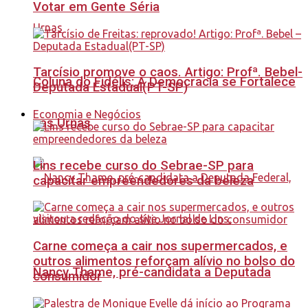
Votar em Gente Séria
Tarcísio promove o caos. Artigo: Profª. Bebel-
Coluna do Fidélis: A Democracia se Fortalece
Deputada Estadual(PT-SP)
Economia e Negócios
nas Urnas
Lins recebe curso do Sebrae-SP para
capacitar empreendedores da beleza
Carne começa a cair nos supermercados, e
outros alimentos reforçam alívio no bolso do
Nancy Thame, pré-candidata a Deputada
consumidor