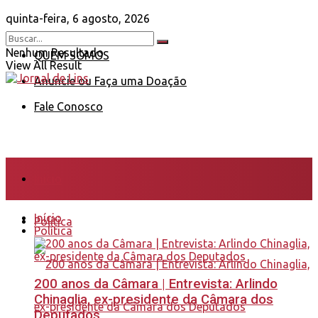
quinta-feira, 6 agosto, 2026
Nenhum Resultado
QUEM SOMOS
View All Result
Anuncie ou Faça uma Doação
Fale Conosco
Início
Início
Política
Política
200 anos da Câmara | Entrevista: Arlindo
Chinaglia, ex-presidente da Câmara dos
Deputados