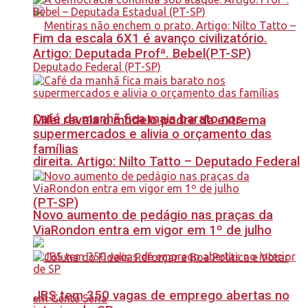
Fim da escala 6X1 é avanço civilizatório.
Artigo: Deputada Profª. Bebel(PT-SP)
Café da manhã fica mais barato nos
Milei revela o modelo podre da extrema
supermercados e alivia o orçamento das
famílias
direita. Artigo: Nilto Tatto – Deputado Federal
(PT-SP)
Novo aumento de pedágio nas praças da
ViaRondon entra em vigor em 1º de julho
JBS tem 350 vagas de emprego abertas no