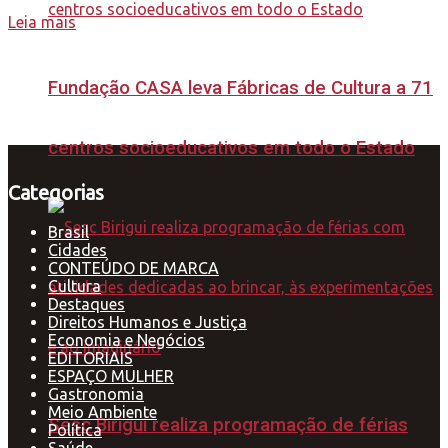
Leia mais
Fundação CASA leva Fábricas de Cultura a 71
centros socioeducativos em todo o Estado
Categorias
Brasil
Cidades
CONTEÚDO DE MARCA
Cultura
Destaques
Direitos Humanos e Justiça
Economia e Negócios
EDITORIAIS
ESPAÇO MULHER
Gastronomia
Meio Ambiente
Sesc Birigui realiza programação de férias
Política
Saúde