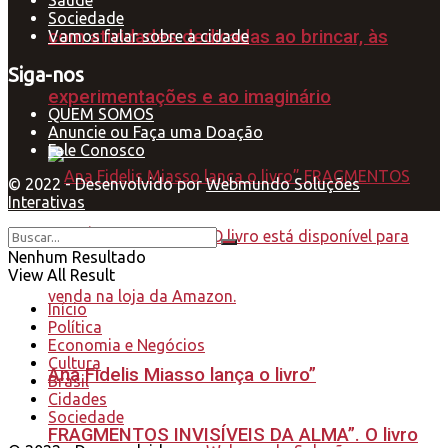
Sociedade
com atividades dedicadas ao brincar, às
Vamos falar sobre a cidade
Siga-nos
experimentações e ao imaginário
QUEM SOMOS
Anuncie ou Faça uma Doação
Fale Conosco
© 2022 - Desenvolvido por
Webmundo Soluções
Interativas
Nenhum Resultado
View All Result
Início
Política
Economia e Negócios
Cultura
Ana Fidelis Miasso lança o livro”
Brasil
Cidades
Sociedade
FRAGMENTOS INVISÍVEIS DA ALMA”. O livro