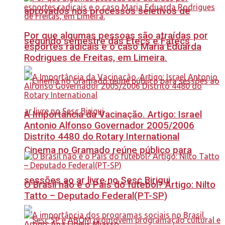
aprovados nos processos seletivos de
Por que algumas pessoas são atraídas por
segundo semestre das Etecs e Fatecs
esportes radicais e o caso Maria Eduarda
Rodrigues de Freitas, em Limeira.
A Importância da Vacinação. Artigo: Israel
Antonio Alfonso Governador 2005/2006
Distrito 4480 do Rotary International
Cinema no Gramado reúne público para
sessões ao ar livre no Sesc Birigui
O Brasil não é o País do futebol? Artigo: Nilto
Tatto – Deputado Federal(PT-SP)