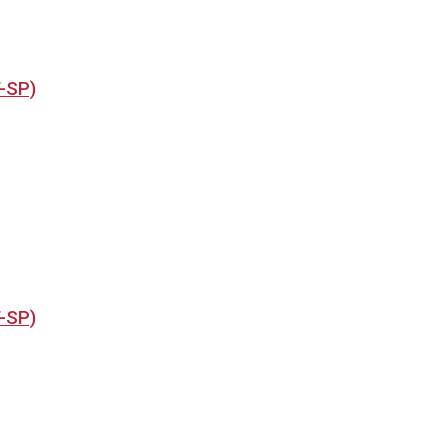
T-SP)
T-SP)