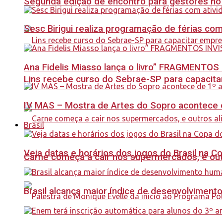
Segunda edição de encontro para gestores no Se
Sesc Birigui realiza programação de férias co
Ana Fidelis Miasso lança o livro” FRAGMENTOS 
Lins recebe curso do Sebrae-SP para capacit
IV MAS – Mostra de Artes do Sopro acontece d
Brasil
Veja datas e horários dos jogos do Brasil na 
Carne começa a cair nos supermercados, e out
Brasil alcança maior índice de desenvolviment