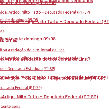
aglia, ex-presidente da Câmara dos Deputados
a Band neste domingo 09/08
 a vida. Artigo: Nilto Tatto – Deputado Federal (P
a Band neste domingo 09/08
nas Urnas
 visitou a redação do site Jornal de Lins.
 a vida. Artigo: Nilto Tatto – Deputado Federal (P
. Artigo: Profª. Bebel – Deputada Estadual(PT-SP)
. Artigo: Nilto Tatto – Deputado Federal (PT-SP)