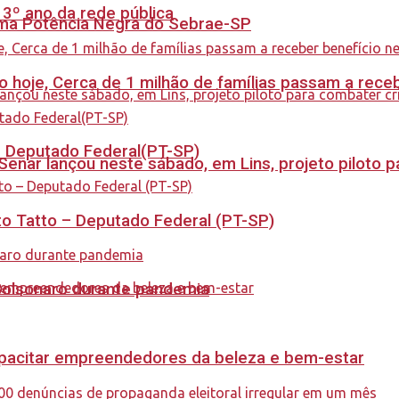
 3º ano da rede pública
rama Potência Negra do Sebrae-SP
cio hoje, Cerca de 1 milhão de famílias passam a rec
 – Deputado Federal(PT-SP)
enar lançou neste sábado, em Lins, projeto piloto p
to Tatto – Deputado Federal (PT-SP)
Bolsonaro durante pandemia
capacitar empreendedores da beleza e bem-estar