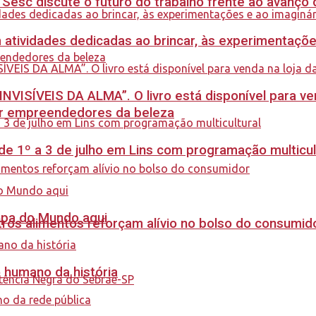
sc discute o futuro do trabalho frente ao avanço da 
m atividades dedicadas ao brincar, às experimentaçõe
INVISÍVEIS DA ALMA”. O livro está disponível para ve
ar empreendedores da beleza
e 1º a 3 de julho em Lins com programação multicul
Copa do Mundo aqui
ros alimentos reforçam alívio no bolso do consumid
o humano da história