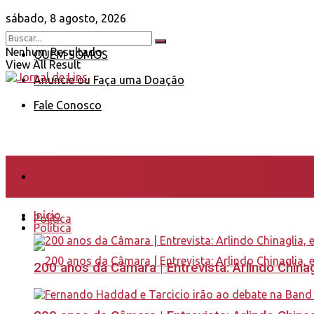
sábado, 8 agosto, 2026
Nenhum Resultado
QUEM SOMOS
View All Result
Anuncie ou Faça uma Doação
Fale Conosco
Início
Início
Política
Política
200 anos da Câmara | Entrevista: Arlindo Chin