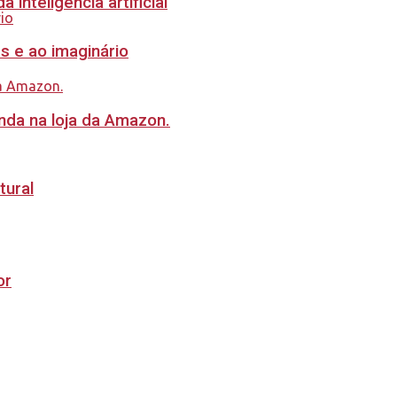
inteligência artificial
s e ao imaginário
nda na loja da Amazon.
tural
or