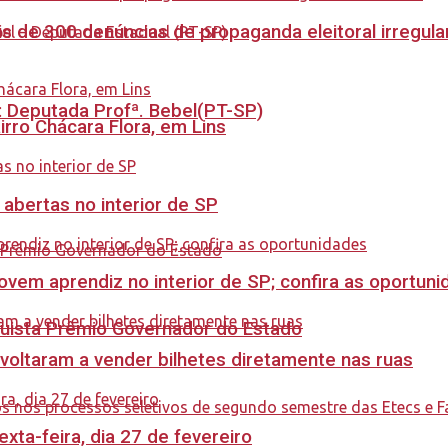
s de 300 denúncias de propaganda eleitoral irregu
o: Deputada Profª. Bebel(PT-SP)
rro Chácara Flora, em Lins
 abertas no interior de SP
ovem aprendiz no interior de SP; confira as oportun
quista Prêmio Governador do Estado
 voltaram a vender bilhetes diretamente nas ruas
ta-feira, dia 27 de fevereiro