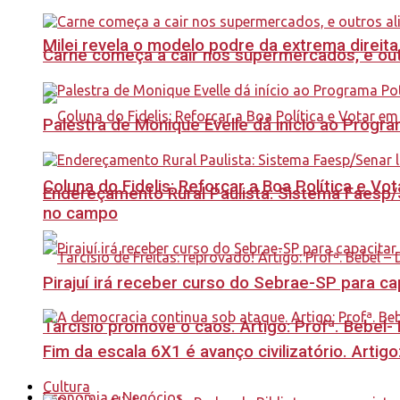
Milei revela o modelo podre da extrema direita
Carne começa a cair nos supermercados, e out
Palestra de Monique Evelle dá início ao Prog
Coluna do Fidelis: Reforçar a Boa Política e Vo
Endereçamento Rural Paulista: Sistema Faesp/S
no campo
Pirajuí irá receber curso do Sebrae-SP para 
Tarcísio promove o caos. Artigo: Profª. Bebel
Fim da escala 6X1 é avanço civilizatório. Artig
Cultura
Economia e Negócios