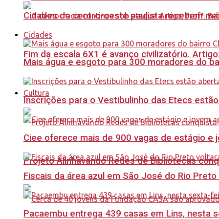
Cidades do centro-oeste paulista recebem mai
Cidades
Fim da escala 6X1 é avanço civilizatório. Artig
Mais água e esgoto para 300 moradores do bai
Cultura
Inscrições para o Vestibulinho das Etecs estão
Ciee oferece mais de 900 vagas de estágio e j
Projeto Alinhavando Redes de Bibliotecas con
Fiscais da área azul em São José do Rio Preto
Pacaembu entrega 439 casas em Lins, nesta sex