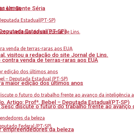
nas Urnas
tar em Gente Séria
- Deputada Estadual(PT-SP)
 visitou a redação do site Jornal de Lins.
 contra venda de terras-raras aos EUA
a maior edição dos últimos anos
. Artigo: Profª. Bebel – Deputada Estadual(PT-SP)
sc discute o futuro do trabalho frente ao avanço da 
ar empreendedores da beleza