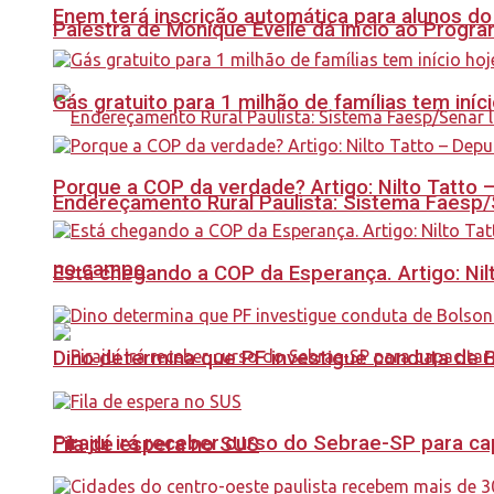
Enem terá inscrição automática para alunos do
Palestra de Monique Evelle dá início ao Prog
Gás gratuito para 1 milhão de famílias tem iní
Porque a COP da verdade? Artigo: Nilto Tatto
Endereçamento Rural Paulista: Sistema Faesp/S
no campo
Está chegando a COP da Esperança. Artigo: Nil
Dino determina que PF investigue conduta de 
Pirajuí irá receber curso do Sebrae-SP para 
Fila de espera no SUS