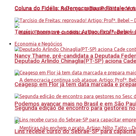
Coluna do Fidélis: A Democracia se Fortalece 
Coluna do Fidelis: Reforçar a Boa Política e Vo
Tarcísio promove o caos. Artigo: Profª. Bebel
Economia e Negócios
Nancy Thame, pré-candidata a Deputada Federal,
Deputado Arlindo Chinaglia(PT-SP) aciona Cade
Ceagesp em Flor já tem data marcada e prepar
Podemos avançar mais no Brasil e em São Paulo
Segunda edição de encontro para gestores no Se
Lins recebe curso do Sebrae-SP para capacit