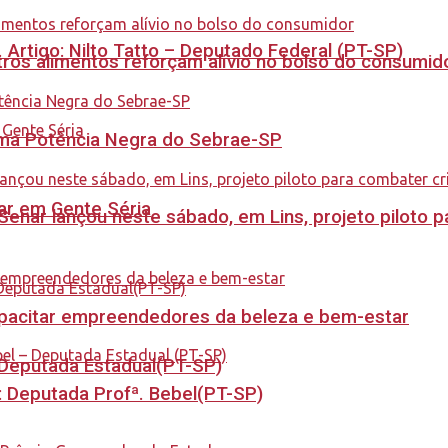
. Artigo: Nilto Tatto – Deputado Federal (PT-SP)
ros alimentos reforçam alívio no bolso do consumid
rama Potência Negra do Sebrae-SP
tar em Gente Séria
enar lançou neste sábado, em Lins, projeto piloto p
capacitar empreendedores da beleza e bem-estar
- Deputada Estadual(PT-SP)
o: Deputada Profª. Bebel(PT-SP)