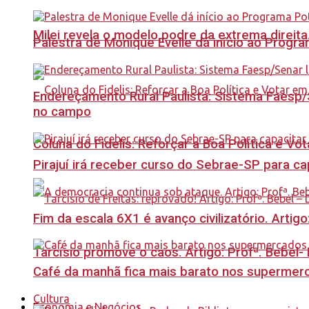
Milei revela o modelo podre da extrema direita
Palestra de Monique Evelle dá início ao Prog
Endereçamento Rural Paulista: Sistema Faesp/S
no campo
Coluna do Fidelis: Reforçar a Boa Política e Vo
Pirajuí irá receber curso do Sebrae-SP para 
Fim da escala 6X1 é avanço civilizatório. Artig
Tarcísio promove o caos. Artigo: Profª. Bebel
Café da manhã fica mais barato nos supermerca
Cultura
Economia e Negócios