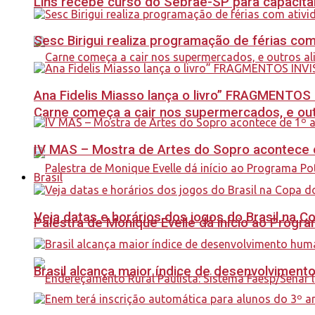
Lins recebe curso do Sebrae-SP para capacit
Sesc Birigui realiza programação de férias co
Ana Fidelis Miasso lança o livro” FRAGMENTOS 
Carne começa a cair nos supermercados, e out
IV MAS – Mostra de Artes do Sopro acontece d
Brasil
Veja datas e horários dos jogos do Brasil na 
Palestra de Monique Evelle dá início ao Prog
Brasil alcança maior índice de desenvolviment