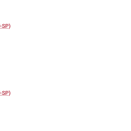
T-SP)
T-SP)