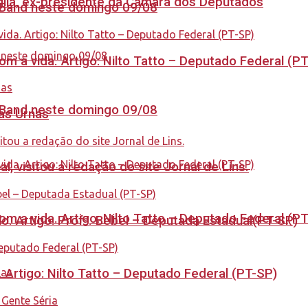
aglia, ex-presidente da Câmara dos Deputados
a Band neste domingo 09/08
 a vida. Artigo: Nilto Tatto – Deputado Federal (P
a Band neste domingo 09/08
nas Urnas
 visitou a redação do site Jornal de Lins.
 a vida. Artigo: Nilto Tatto – Deputado Federal (P
. Artigo: Profª. Bebel – Deputada Estadual(PT-SP)
. Artigo: Nilto Tatto – Deputado Federal (PT-SP)