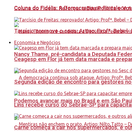
Coluna do Fidélis: A Democracia se Fortalece 
Coluna do Fidelis: Reforçar a Boa Política e Vo
Tarcísio promove o caos. Artigo: Profª. Bebel
Economia e Negócios
Nancy Thame, pré-candidata a Deputada Federal,
Ceagesp em Flor já tem data marcada e prepar
Segunda edição de encontro para gestores no Se
Podemos avançar mais no Brasil e em São Paulo
Lins recebe curso do Sebrae-SP para capacit
Carne começa a cair nos supermercados, e out