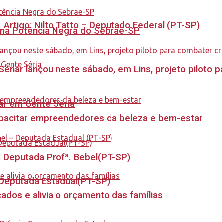
. Artigo: Nilto Tatto – Deputado Federal (PT-SP)
rama Potência Negra do Sebrae-SP
enar lançou neste sábado, em Lins, projeto piloto p
tar em Gente Séria
capacitar empreendedores da beleza e bem-estar
o: Deputada Profª. Bebel(PT-SP)
- Deputada Estadual(PT-SP)
dos e alivia o orçamento das famílias