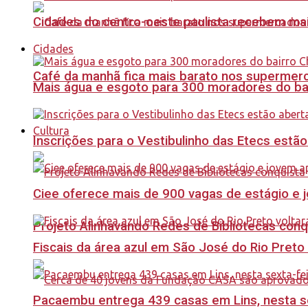
Cidades do centro-oeste paulista recebem mai
Cidades
Café da manhã fica mais barato nos supermerca
Mais água e esgoto para 300 moradores do bai
Cultura
Inscrições para o Vestibulinho das Etecs estão
Ciee oferece mais de 900 vagas de estágio e j
Projeto Alinhavando Redes de Bibliotecas con
Fiscais da área azul em São José do Rio Preto
Pacaembu entrega 439 casas em Lins, nesta sex