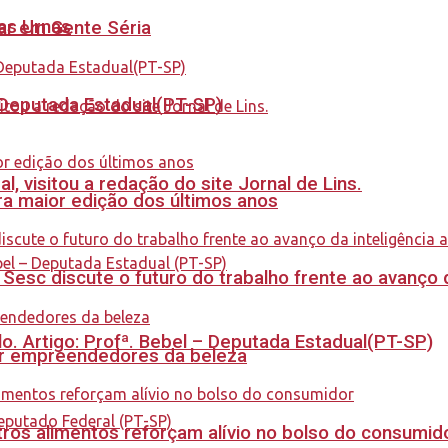
nas Urnas
tar em Gente Séria
- Deputada Estadual(PT-SP)
 visitou a redação do site Jornal de Lins.
a maior edição dos últimos anos
sc discute o futuro do trabalho frente ao avanço da 
. Artigo: Profª. Bebel – Deputada Estadual(PT-SP)
ar empreendedores da beleza
ros alimentos reforçam alívio no bolso do consumid