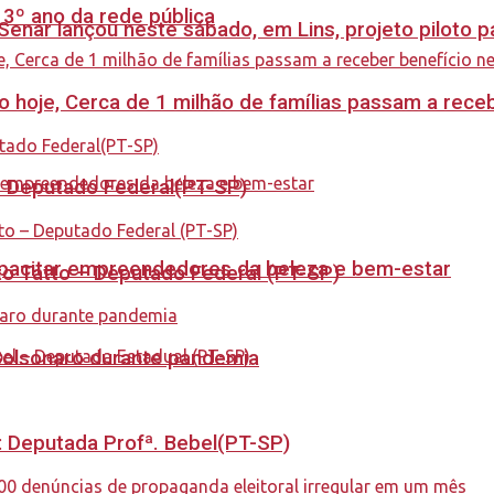
 3º ano da rede pública
enar lançou neste sábado, em Lins, projeto piloto p
cio hoje, Cerca de 1 milhão de famílias passam a rec
 – Deputado Federal(PT-SP)
capacitar empreendedores da beleza e bem-estar
to Tatto – Deputado Federal (PT-SP)
Bolsonaro durante pandemia
o: Deputada Profª. Bebel(PT-SP)