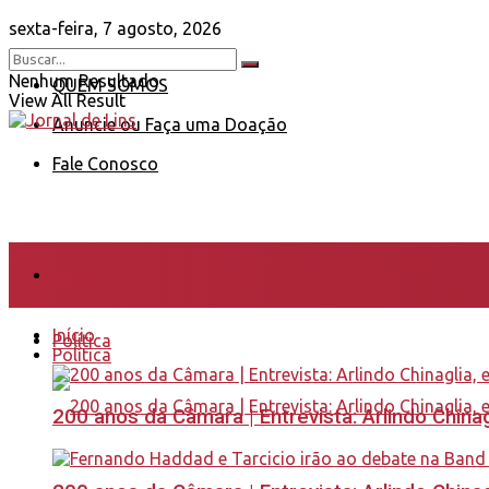
sexta-feira, 7 agosto, 2026
Nenhum Resultado
QUEM SOMOS
View All Result
Anuncie ou Faça uma Doação
Fale Conosco
Início
Início
Política
Política
200 anos da Câmara | Entrevista: Arlindo Chin