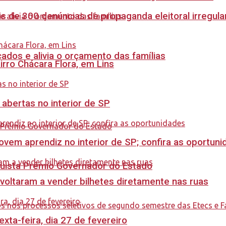
s de 300 denúncias de propaganda eleitoral irregu
dos e alivia o orçamento das famílias
rro Chácara Flora, em Lins
 abertas no interior de SP
ovem aprendiz no interior de SP; confira as oportun
quista Prêmio Governador do Estado
 voltaram a vender bilhetes diretamente nas ruas
ta-feira, dia 27 de fevereiro