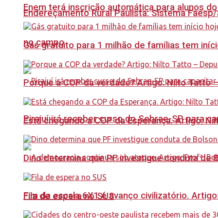
Enem terá inscrição automática para alunos do
Endereçamento Rural Paulista: Sistema Faesp/S
no campo
Gás gratuito para 1 milhão de famílias tem iní
Porque a COP da verdade? Artigo: Nilto Tatto
Pirajuí irá receber curso do Sebrae-SP para 
Está chegando a COP da Esperança. Artigo: Nil
Dino determina que PF investigue conduta de 
Fim da escala 6X1 é avanço civilizatório. Artig
Fila de espera no SUS