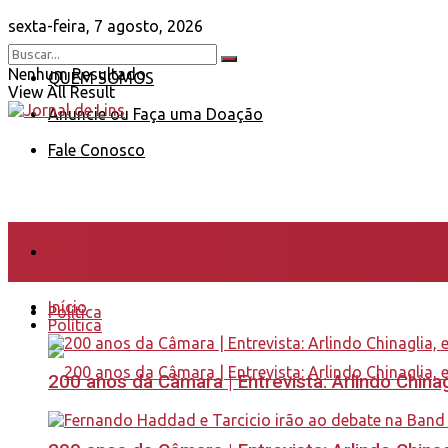
sexta-feira, 7 agosto, 2026
Nenhum Resultado
QUEM SOMOS
View All Result
Anuncie ou Faça uma Doação
Fale Conosco
Início
Início
Política
Política
200 anos da Câmara | Entrevista: Arlindo Chin