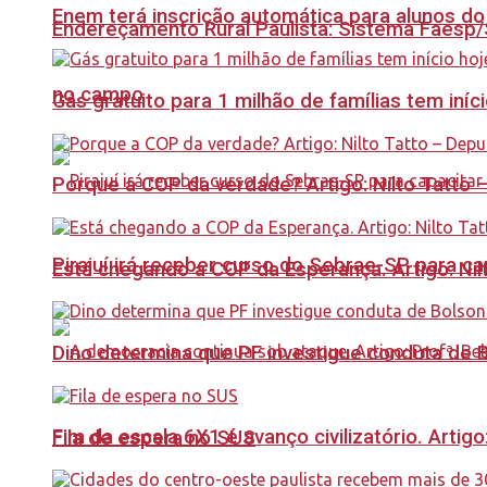
Enem terá inscrição automática para alunos do
Endereçamento Rural Paulista: Sistema Faesp/S
no campo
Gás gratuito para 1 milhão de famílias tem iní
Porque a COP da verdade? Artigo: Nilto Tatto
Pirajuí irá receber curso do Sebrae-SP para 
Está chegando a COP da Esperança. Artigo: Nil
Dino determina que PF investigue conduta de 
Fim da escala 6X1 é avanço civilizatório. Artig
Fila de espera no SUS