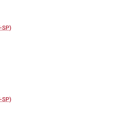
T-SP)
T-SP)