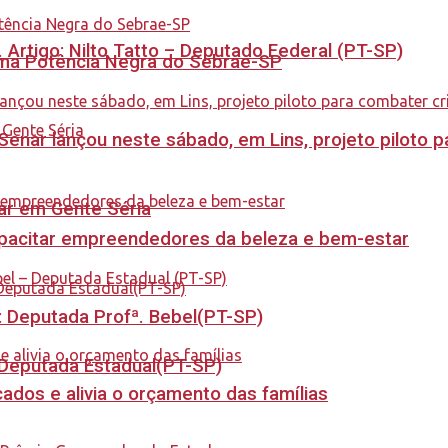
. Artigo: Nilto Tatto – Deputado Federal (PT-SP)
rama Potência Negra do Sebrae-SP
enar lançou neste sábado, em Lins, projeto piloto p
tar em Gente Séria
capacitar empreendedores da beleza e bem-estar
o: Deputada Profª. Bebel(PT-SP)
- Deputada Estadual(PT-SP)
dos e alivia o orçamento das famílias