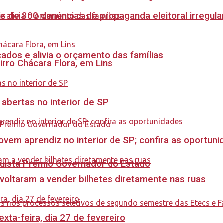
s de 300 denúncias de propaganda eleitoral irregu
dos e alivia o orçamento das famílias
rro Chácara Flora, em Lins
 abertas no interior de SP
ovem aprendiz no interior de SP; confira as oportun
quista Prêmio Governador do Estado
 voltaram a vender bilhetes diretamente nas ruas
ta-feira, dia 27 de fevereiro