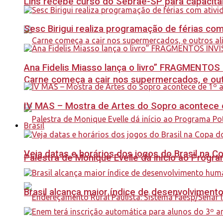
Lins recebe curso do Sebrae-SP para capacit
Sesc Birigui realiza programação de férias co
Ana Fidelis Miasso lança o livro” FRAGMENTOS 
Carne começa a cair nos supermercados, e out
IV MAS – Mostra de Artes do Sopro acontece d
Brasil
Veja datas e horários dos jogos do Brasil na 
Palestra de Monique Evelle dá início ao Prog
Brasil alcança maior índice de desenvolviment