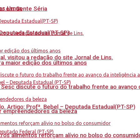
nas Urnas
tar em Gente Séria
- Deputada Estadual(PT-SP)
 visitou a redação do site Jornal de Lins.
a maior edição dos últimos anos
sc discute o futuro do trabalho frente ao avanço da 
. Artigo: Profª. Bebel – Deputada Estadual(PT-SP)
ar empreendedores da beleza
ros alimentos reforçam alívio no bolso do consumid