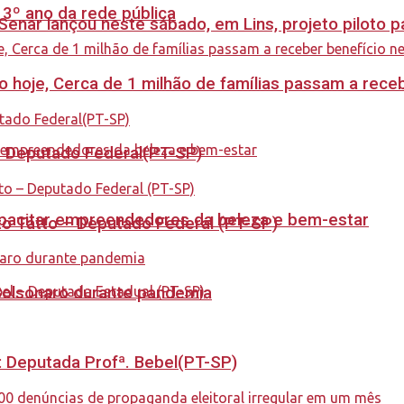
 3º ano da rede pública
enar lançou neste sábado, em Lins, projeto piloto p
cio hoje, Cerca de 1 milhão de famílias passam a rec
 – Deputado Federal(PT-SP)
capacitar empreendedores da beleza e bem-estar
to Tatto – Deputado Federal (PT-SP)
Bolsonaro durante pandemia
o: Deputada Profª. Bebel(PT-SP)