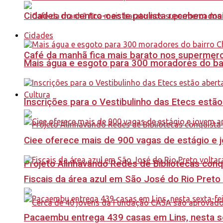
Cidades do centro-oeste paulista recebem mai
Cidades
Café da manhã fica mais barato nos supermerca
Mais água e esgoto para 300 moradores do bai
Cultura
Inscrições para o Vestibulinho das Etecs estão
Ciee oferece mais de 900 vagas de estágio e j
Projeto Alinhavando Redes de Bibliotecas con
Fiscais da área azul em São José do Rio Preto
Pacaembu entrega 439 casas em Lins, nesta sex