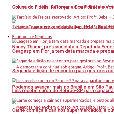
Coluna do Fidélis: A Democracia se Fortalece 
Coluna do Fidelis: Reforçar a Boa Política e Vo
Tarcísio promove o caos. Artigo: Profª. Bebel
Economia e Negócios
Nancy Thame, pré-candidata a Deputada Federal,
Ceagesp em Flor já tem data marcada e prepar
Segunda edição de encontro para gestores no Se
Podemos avançar mais no Brasil e em São Paulo
Lins recebe curso do Sebrae-SP para capacit
Carne começa a cair nos supermercados, e out