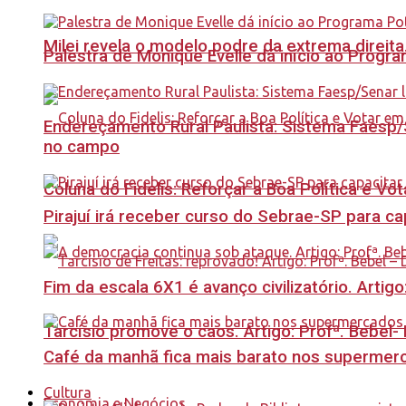
Milei revela o modelo podre da extrema direita
Palestra de Monique Evelle dá início ao Prog
Endereçamento Rural Paulista: Sistema Faesp/S
no campo
Coluna do Fidelis: Reforçar a Boa Política e Vo
Pirajuí irá receber curso do Sebrae-SP para 
Fim da escala 6X1 é avanço civilizatório. Artig
Tarcísio promove o caos. Artigo: Profª. Bebel
Café da manhã fica mais barato nos supermerca
Cultura
Economia e Negócios