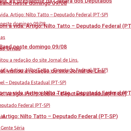
aglia, ex-presidente da Câmara dos Deputados
a Band neste domingo 09/08
 a vida. Artigo: Nilto Tatto – Deputado Federal (P
a Band neste domingo 09/08
nas Urnas
 visitou a redação do site Jornal de Lins.
 a vida. Artigo: Nilto Tatto – Deputado Federal (P
. Artigo: Profª. Bebel – Deputada Estadual(PT-SP)
. Artigo: Nilto Tatto – Deputado Federal (PT-SP)