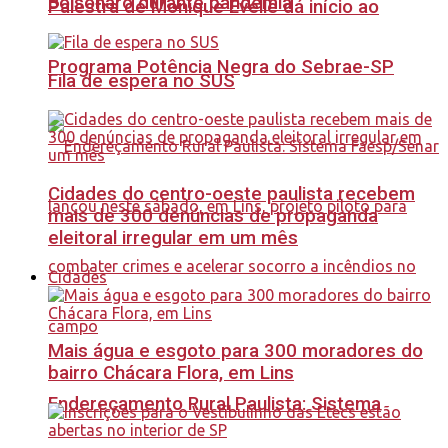
Bolsonaro durante pandemia
Palestra de Monique Evelle dá início ao
Programa Potência Negra do Sebrae-SP
Fila de espera no SUS
Cidades do centro-oeste paulista recebem
mais de 300 denúncias de propaganda
eleitoral irregular em um mês
Cidades
Mais água e esgoto para 300 moradores do
bairro Chácara Flora, em Lins
Endereçamento Rural Paulista: Sistema