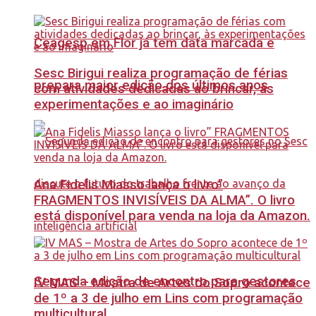
Ceagesp em Flor já tem data marcada e
Sesc Birigui realiza programação de férias
prepara maior edição dos últimos anos
com atividades dedicadas ao brincar, às
experimentações e ao imaginário
Ana Fidelis Miasso lança o livro”
FRAGMENTOS INVISÍVEIS DA ALMA”. O livro
está disponível para venda na loja da Amazon.
Segunda edição de encontro para gestores
IV MAS – Mostra de Artes do Sopro acontece
de 1º a 3 de julho em Lins com programação
multicultural