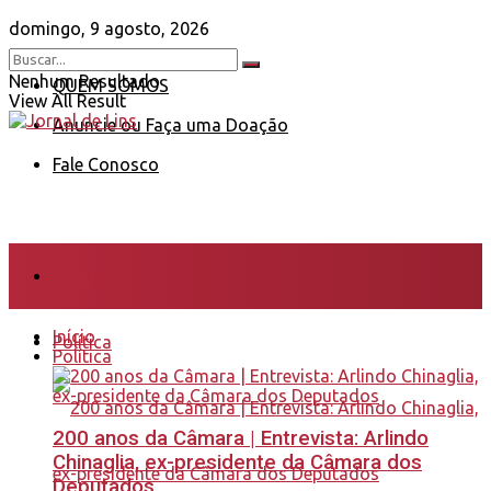
domingo, 9 agosto, 2026
Nenhum Resultado
QUEM SOMOS
View All Result
Anuncie ou Faça uma Doação
Fale Conosco
Início
Início
Política
Política
200 anos da Câmara | Entrevista: Arlindo
Chinaglia, ex-presidente da Câmara dos
Deputados