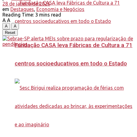
28 de janeiro de 2026
em
Destaques
,
Economia e Negócios
Reading Time: 3 mins read
A
A
A
A
Reset
Fundação CASA leva Fábricas de Cultura a 71
centros socioeducativos em todo o Estado