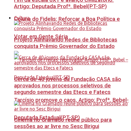
Fim da escala 6X1 é avanço civilizatório.
Artigo: Deputada Profª. Bebel(PT-SP)
Cultura
Coluna do Fidelis: Reforçar a Boa Política e
Votar em Gente Séria
Projeto Alinhavando Redes de Bibliotecas
conquista Prêmio Governador do Estado
Cerca de 40 jovens da Fundação CASA são
aprovados nos processos seletivos de
segundo semestre das Etecs e Fatecs
Tarcísio promove o caos. Artigo: Profª. Bebel-
Deputada Estadual(PT-SP)
Cinema no Gramado reúne público para
sessões ao ar livre no Sesc Birigui