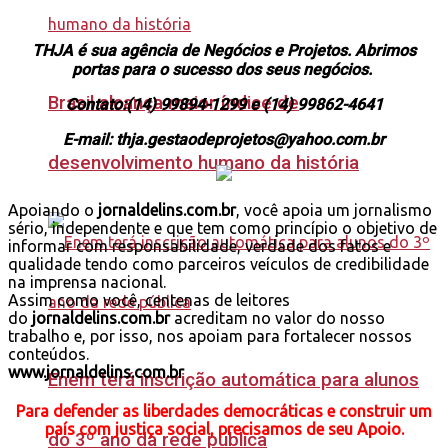
THJA é sua agência de Negócios e Projetos. Abrimos
portas para o sucesso dos seus negócios.
Brasil alcança maior índice de
Contato:(14) 99894-1299 e (14) 99862-4641
E-mail: thja.gestaodeprojetos@yahoo.com.br
desenvolvimento humano da história
Apoiando o
jornaldelins.com.br
, você apoia um jornalismo
sério, independente e que tem como princípio o objetivo de
informar com responsabilidade, verdade dos fatos e
qualidade tendo como parceiros veículos de credibilidade
na imprensa nacional.
Assim como você, centenas de leitores
do
jornaldelins.com.br
acreditam no valor do nosso
trabalho e, por isso, nos apoiam para fortalecer nossos
conteúdos.
www.jornaldelins.com.br
Enem terá inscrição automática para alunos
Para defender as liberdades democráticas e construir um
país com justiça social, precisamos de seu Apoio.
do 3º ano da rede pública