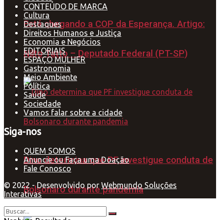
CONTEÚDO DE MARCA
Cultura
Está chegando a COP da Esperança. Artigo:
Destaques
Direitos Humanos e Justiça
Economia e Negócios
EDITORIAIS
Nilto Tatto – Deputado Federal (PT-SP)
ESPAÇO MULHER
Gastronomia
Meio Ambiente
Política
Saúde
Sociedade
Vamos falar sobre a cidade
Siga-nos
QUEM SOMOS
Dino determina que PF investigue conduta de
Anuncie ou Faça uma Doação
Fale Conosco
© 2022 - Desenvolvido por
Webmundo Soluções
Bolsonaro durante pandemia
Interativas