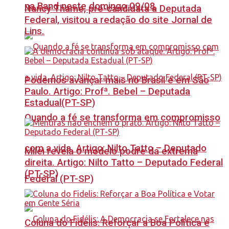
na Band neste domingo 09/08
Nancy Thame, pré-candidata a Deputada
Federal, visitou a redação do site Jornal de
Lins.
Podemos avançar mais no Brasil e em São
Paulo. Artigo: Profª. Bebel – Deputada
Estadual(PT-SP)
Quando a fé se transforma em compromisso
com a vida. Artigo: Nilto Tatto – Deputado
Milei revela o modelo podre da extrema
direita. Artigo: Nilto Tatto – Deputado Federal
(PT-SP)
Federal (PT-SP)
Coluna do Fidelis: Reforçar a Boa Política e