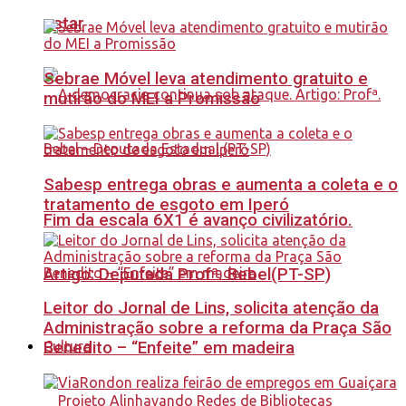
estar
Sebrae Móvel leva atendimento gratuito e
mutirão do MEI a Promissão
Sabesp entrega obras e aumenta a coleta e o
tratamento de esgoto em Iperó
Fim da escala 6X1 é avanço civilizatório.
Artigo: Deputada Profª. Bebel(PT-SP)
Leitor do Jornal de Lins, solicita atenção da
Administração sobre a reforma da Praça São
Benedito – “Enfeite” em madeira
Cultura