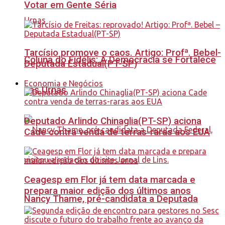
Votar em Gente Séria
Tarcísio promove o caos. Artigo: Profª. Bebel-
Coluna do Fidélis: A Democracia se Fortalece
Deputada Estadual(PT-SP)
Economia e Negócios
nas Urnas
Deputado Arlindo Chinaglia(PT-SP) aciona
Cade contra venda de terras-raras aos EUA
Ceagesp em Flor já tem data marcada e
prepara maior edição dos últimos anos
Nancy Thame, pré-candidata a Deputada