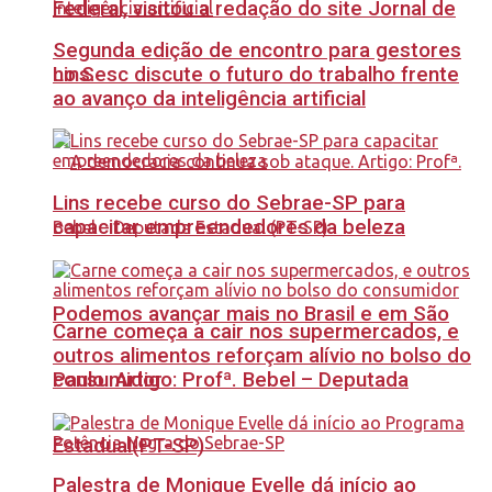
Federal, visitou a redação do site Jornal de
Segunda edição de encontro para gestores
no Sesc discute o futuro do trabalho frente
Lins.
ao avanço da inteligência artificial
Lins recebe curso do Sebrae-SP para
capacitar empreendedores da beleza
Podemos avançar mais no Brasil e em São
Carne começa a cair nos supermercados, e
outros alimentos reforçam alívio no bolso do
Paulo. Artigo: Profª. Bebel – Deputada
consumidor
Estadual(PT-SP)
Palestra de Monique Evelle dá início ao