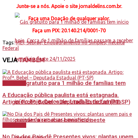
Junte-se a nós. Apoie o site jornaldelins.com.br.
Faça uma Doação de qualquer valor.
Faça
um PIX: 20.140.214/0001-70
Tags:
MEI; Sebrae; Enquadramento no Simples; Receita
Federal
VEJA
TAMBÉM
Gás gratuito para 1 milhão de famílias tem
Destaques
A Educação pública paulista está estagnada.
início hoje, Cerca de 1 milhão de famílias
Artigo: Profª. Bebel – Deputada Estadual (PT-SP)
passam a receber benefício neste
Destaques
No Dia dos Pais dê Presentes vivos: plantas unem