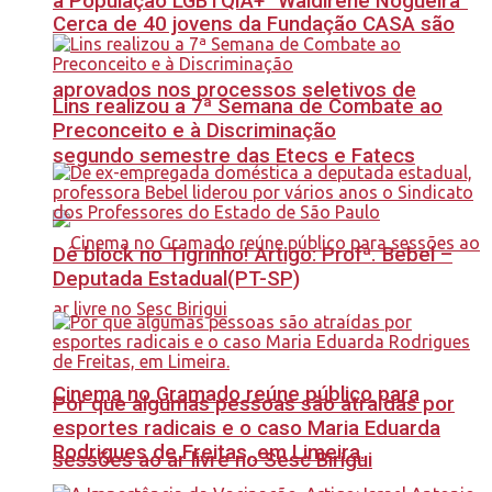
à População LGBTQIA+ “Waldirene Nogueira”
Cerca de 40 jovens da Fundação CASA são
aprovados nos processos seletivos de
Lins realizou a 7ª Semana de Combate ao
Preconceito e à Discriminação
segundo semestre das Etecs e Fatecs
Dê block no Tigrinho! Artigo: Profª. Bebel –
Deputada Estadual(PT-SP)
Cinema no Gramado reúne público para
Por que algumas pessoas são atraídas por
esportes radicais e o caso Maria Eduarda
Rodrigues de Freitas, em Limeira.
sessões ao ar livre no Sesc Birigui