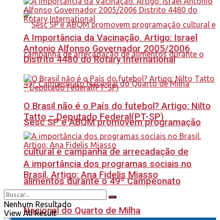
A Importância da Vacinação. Artigo: Israel
Antonio Alfonso Governador 2005/2006
Distrito 4480 do Rotary International
O Brasil não é o País do futebol? Artigo: Nilto
Tatto – Deputado Federal(PT-SP)
Sesc SP e ABQM promovem programação
cultural e campanha de arrecadação de
A importância dos programas sociais no
Brasil. Artigo: Ana Fidelis Miasso
alimentos durante o 49º Campeonato
Nenhum Resultado
Nacional do Quarto de Milha
View All Result