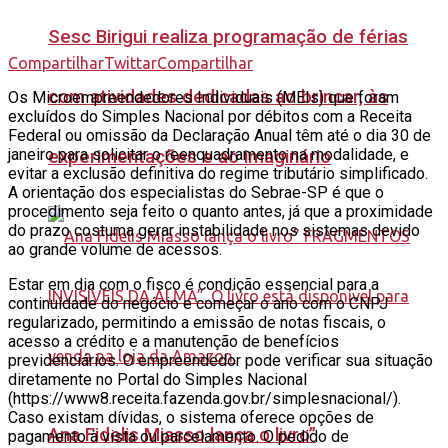
Sesc Birigui realiza programação de férias
Compartilhar
Twittar
Compartilhar
com atividades dedicadas ao brincar, às
Os Microempreendedores Individuais (MEIs) que foram
excluídos do Simples Nacional por débitos com a Receita
Federal ou omissão da Declaração Anual têm até o dia 30 de
janeiro para solicitar o reenquadramento na modalidade, e
experimentações e ao imaginário
evitar a exclusão definitiva do regime tributário simplificado.
A orientação dos especialistas do Sebrae-SP é que o
procedimento seja feito o quanto antes, já que a proximidade
do prazo costuma gerar instabilidade nos sistemas devido
ao grande volume de acessos.
Estar em dia com o fisco é condição essencial para a
continuidade do negócio e começar o ano com o CNPJ
regularizado, permitindo a emissão de notas fiscais, o
acesso a crédito e a manutenção de benefícios
previdenciários. O empreendedor pode verificar sua situação
diretamente no Portal do Simples Nacional
(https://www8.receita.fazenda.gov.br/simplesnacional/).
Caso existam dívidas, o sistema oferece opções de
Ana Fidelis Miasso lança o livro”
pagamento à vista ou parcelamento. O pedido de