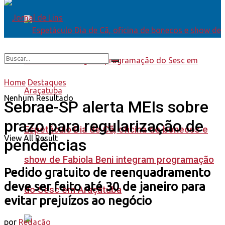
Home
Destaques
Nenhum Resultado
Sebrae-SP alerta MEIs sobre
prazo para regularização de
Espetáculo Dia de Cã, oficina de bonecos e
View All Result
pendências
show de Fabiola Beni integram programação
Pedido gratuito de reenquadramento
deve ser feito até 30 de janeiro para
do Sesc em Araçatuba
evitar prejuízos ao negócio
por
Redação