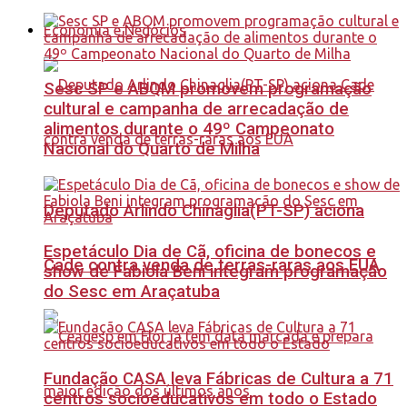
Economia e Negócios
Sesc SP e ABQM promovem programação
cultural e campanha de arrecadação de
alimentos durante o 49º Campeonato
Nacional do Quarto de Milha
Deputado Arlindo Chinaglia(PT-SP) aciona
Espetáculo Dia de Cã, oficina de bonecos e
Cade contra venda de terras-raras aos EUA
show de Fabiola Beni integram programação
do Sesc em Araçatuba
Fundação CASA leva Fábricas de Cultura a 71
centros socioeducativos em todo o Estado