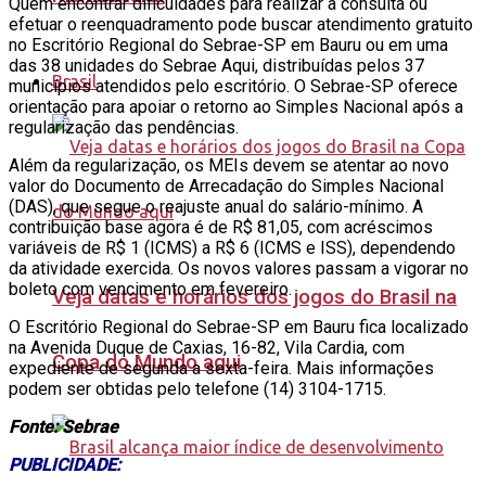
Quem encontrar dificuldades para realizar a consulta ou
efetuar o reenquadramento pode buscar atendimento gratuito
no Escritório Regional do Sebrae-SP em Bauru ou em uma
das 38 unidades do Sebrae Aqui, distribuídas pelos 37
Brasil
municípios atendidos pelo escritório. O Sebrae-SP oferece
orientação para apoiar o retorno ao Simples Nacional após a
regularização das pendências.
Além da regularização, os MEIs devem se atentar ao novo
valor do Documento de Arrecadação do Simples Nacional
(DAS), que segue o reajuste anual do salário-mínimo. A
contribuição base agora é de R$ 81,05, com acréscimos
variáveis de R$ 1 (ICMS) a R$ 6 (ICMS e ISS), dependendo
da atividade exercida. Os novos valores passam a vigorar no
boleto com vencimento em fevereiro.
Veja datas e horários dos jogos do Brasil na
O Escritório Regional do Sebrae-SP em Bauru fica localizado
na Avenida Duque de Caxias, 16-82, Vila Cardia, com
Copa do Mundo aqui
expediente de segunda a sexta-feira. Mais informações
podem ser obtidas pelo telefone (14) 3104-1715.
Fonte: Sebrae
PUBLICIDADE: