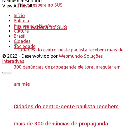
Nenhum Resultado
View All Result
Início
Política
Economia e Negócios
Fila de espera no SUS
Cultura
Brasil
Cidades
Sociedade
© 2022 - Desenvolvido por
Webmundo Soluções
Interativas
Cidades do centro-oeste paulista recebem
mais de 300 denúncias de propaganda