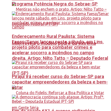
Programa Potência Negra do Sebrae-SP
Endereçamento Rural Paulista: Sistema
Faesp/Senar lançou neste sábado, em Lins,
Milei revela o modelo podre da extrema
projeto piloto para combater crimes e
acelerar socorro a incêndios no campo
direita. Artigo: Nilto Tatto – Deputado Federal
(PT-SP)
Pirajuí irá receber curso do Sebrae-SP para
capacitar empreendedores da beleza e bem-
estar