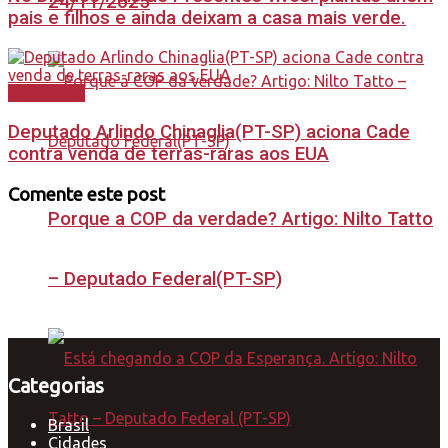
24/11/2025
pais e filhos e ainda deixam a casa mais verde.
Destaques
Deputado Arlindo Chinaglia(PT-SP) aciona Cade
contra venda de terras-raras aos EUA
Comente este post
Porque a COP da verdade? Artigo: Nilto Tatto
– Deputado Federal(PT-SP)
Categorias
Brasil
Cidades