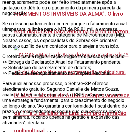
reenquadramento pode ser feito imediatamente após a
quitação do débito ou o pagamento da primeira parcela da
FRAGMENTOS INVISÍVEIS DA ALMA”. O livro
negociação.
Se o desenquadramento ocorreu porque o faturamento anual
ultrapassou o limite para o MEI de R$ 81 mil, a empresa
está disponível para venda na loja da Amazon.
passa automaticamente à categoria de Microempresa (ME).
Nestes casos, os especialistas do Sebrae-SP orientam
buscar o auxílio de um contador para planejar a transição.
O roteiro para a regularização segue três passos principais:
>> Entrega da Declaração Anual de Faturamento pendente;
>> Solicitação do parcelamento de débitos;
>> Pedido de reenquadramento no Simples Nacional.
Para auxiliar nesse processo, o Sebrae-SP oferece
atendimento gratuito. Segundo Danielle de Matos Souza,
analista de negócios, regularizar o CNPJ no início do ano é
IV MAS – Mostra de Artes do Sopro acontece
uma estratégia fundamental para o crescimento do negócio
ao longo do ano. “Ao garantir a conformidade fiscal dentro do
prazo, o empreendedor assegura que sua empresa opere
de 1º a 3 de julho em Lins com programação
sem amarras, focando apenas na gestão e expansão das
atividades”, destaca.
multicultural