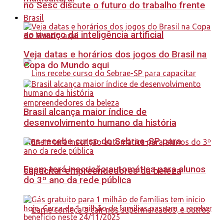
no Sesc discute o futuro do trabalho frente
Brasil
ao avanço da inteligência artificial
Veja datas e horários dos jogos do Brasil na
Copa do Mundo aqui
Brasil alcança maior índice de
desenvolvimento humano da história
Lins recebe curso do Sebrae-SP para
Enem terá inscrição automática para alunos
capacitar empreendedores da beleza
do 3º ano da rede pública