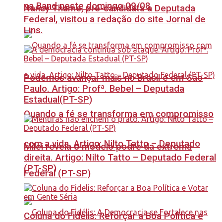
na Band neste domingo 09/08
Nancy Thame, pré-candidata a Deputada
Federal, visitou a redação do site Jornal de
Lins.
Podemos avançar mais no Brasil e em São
Paulo. Artigo: Profª. Bebel – Deputada
Estadual(PT-SP)
Quando a fé se transforma em compromisso
com a vida. Artigo: Nilto Tatto – Deputado
Milei revela o modelo podre da extrema
direita. Artigo: Nilto Tatto – Deputado Federal
(PT-SP)
Federal (PT-SP)
Coluna do Fidelis: Reforçar a Boa Política e