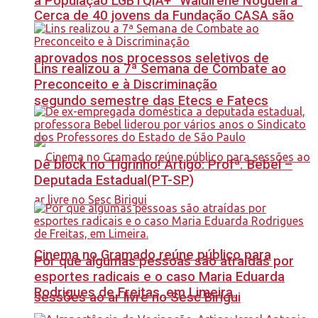
à População LGBTQIA+ “Waldirene Nogueira”
Cerca de 40 jovens da Fundação CASA são
aprovados nos processos seletivos de
Lins realizou a 7ª Semana de Combate ao
Preconceito e à Discriminação
segundo semestre das Etecs e Fatecs
Dê block no Tigrinho! Artigo: Profª. Bebel –
Deputada Estadual(PT-SP)
Cinema no Gramado reúne público para
Por que algumas pessoas são atraídas por
esportes radicais e o caso Maria Eduarda
Rodrigues de Freitas, em Limeira.
sessões ao ar livre no Sesc Birigui