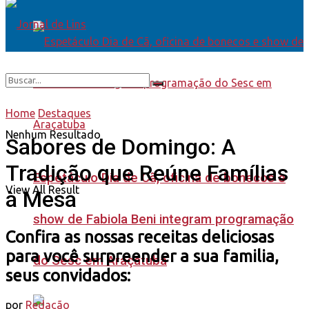
Home
Destaques
Nenhum Resultado
Sabores de Domingo: A
Tradição que Reúne Famílias
Espetáculo Dia de Cã, oficina de bonecos e
View All Result
à Mesa
show de Fabiola Beni integram programação
Confira as nossas receitas deliciosas
para você surpreender a sua familia,
do Sesc em Araçatuba
seus convidados:
por
Redação