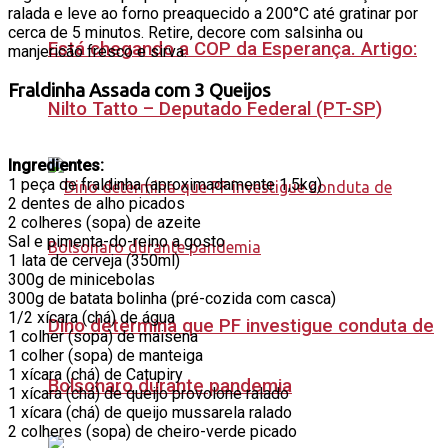
ralada e leve ao forno preaquecido a 200°C até gratinar por
cerca de 5 minutos. Retire, decore com salsinha ou
Está chegando a COP da Esperança. Artigo:
manjericão fresco e sirva.
Fraldinha Assada com 3 Queijos
Nilto Tatto – Deputado Federal (PT-SP)
Ingredientes:
1 peça de fraldinha (aproximadamente 1,5kg)
2 dentes de alho picados
2 colheres (sopa) de azeite
Sal e pimenta-do-reino a gosto
1 lata de cerveja (350ml)
300g de minicebolas
300g de batata bolinha (pré-cozida com casca)
1/2 xícara (chá) de água
Dino determina que PF investigue conduta de
1 colher (sopa) de maisena
1 colher (sopa) de manteiga
1 xícara (chá) de Catupiry
Bolsonaro durante pandemia
1 xícara (chá) de queijo provolone ralado
1 xícara (chá) de queijo mussarela ralado
2 colheres (sopa) de cheiro-verde picado