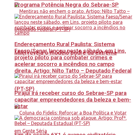
Programa Potência Negra do Sebrae-SP
Endereçamento Rural Paulista: Sistema
Faesp/Senar lançou neste sábado, em Lins,
Milei revela o modelo podre da extrema
projeto piloto para combater crimes e
acelerar socorro a incêndios no campo
direita. Artigo: Nilto Tatto – Deputado Federal
(PT-SP)
Pirajuí irá receber curso do Sebrae-SP para
capacitar empreendedores da beleza e bem-
estar