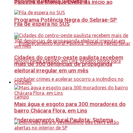
Bolsonaro durante pandemia
Palestra de Monique Evelle dá início ao
Programa Potência Negra do Sebrae-SP
Fila de espera no SUS
Cidades do centro-oeste paulista recebem
mais de 300 denúncias de propaganda
eleitoral irregular em um mês
Cidades
Mais água e esgoto para 300 moradores do
bairro Chácara Flora, em Lins
Endereçamento Rural Paulista: Sistema