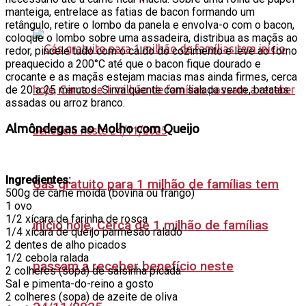
manteiga, entrelace as fatias de bacon formando um
retângulo, retire o lombo da panela e envolva-o com o bacon,
coloque o lombo sobre uma assadeira, distribua as maçãs ao
redor, pincele tudo com o caldo do cozimento e leve ao forno
preaquecido a 200°C até que o bacon fique dourado e
crocante e as maçãs estejam macias mas ainda firmes, cerca
de 20 a 25 minutos. Sirva quente com salada verde, batatas
assadas ou arroz branco.
Almôndegas ao Molho com Queijo
Ingredientes:
Gás gratuito para 1 milhão de famílias tem
500g de carne moída (bovina ou frango)
1 ovo
1/2 xícara de farinha de rosca
início hoje, Cerca de 1 milhão de famílias
1/4 xícara de queijo parmesão ralado
2 dentes de alho picados
1/2 cebola ralada
passam a receber benefício neste
2 colheres (sopa) de salsinha picada
Sal e pimenta-do-reino a gosto
2 colheres (sopa) de azeite de oliva