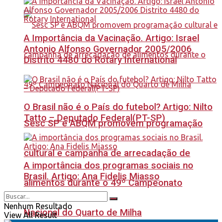
A Importância da Vacinação. Artigo: Israel
Antonio Alfonso Governador 2005/2006
Distrito 4480 do Rotary International
O Brasil não é o País do futebol? Artigo: Nilto
Tatto – Deputado Federal(PT-SP)
Sesc SP e ABQM promovem programação
cultural e campanha de arrecadação de
A importância dos programas sociais no
Brasil. Artigo: Ana Fidelis Miasso
alimentos durante o 49º Campeonato
Nenhum Resultado
Nacional do Quarto de Milha
View All Result