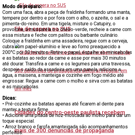
Modo de preparo:
Com uma faca, abra a peça de fraldinha formando uma manta,
tempere por dentro e por fora com o alho, o azeite, o sal e a
pimenta-do-reino. Em uma tigela, misture o Catupiry, o
Fila de espera no SUS
provolone, a mussarela e o cheiro-verde, recheie a carne com
essa mistura e feche com palitos ou barbante culinário.
Coloque a fraldinha em uma assadeira, regue com a cerveja,
cubra com papel-alumínio e leve ao forno preaquecido a
200°C por 30 minutos. Retire o papel, espalhe as minicebolas
e as batatas ao redor da carne e asse por mais 30 minutos
até dourar. Transfira a carne e os legumes para uma travessa,
despeje o caldo da assadeira em uma panela, adicione a
água, a maisena, a manteiga e cozinhe em fogo médio até
engrossar. Regue a carne com o molho e sirva com as batatas
e as minicebolas.
Dicas:
• Pré-cozinhe as batatas apenas até ficarem al dente para
manter a textura firme.
Cidades do centro-oeste paulista recebem
• Adicione uma pitada de noz-moscada ao molho para dar um
toque especial.
• Arroz branco e farofa amanteigada são acompanhamentos
mais de 300 denúncias de propaganda
perfeitos.