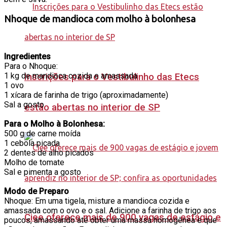
Nhoque de mandioca com molho à bolonhesa
Ingredientes
Para o Nhoque:
1 kg de mandioca cozida e amassada
Inscrições para o Vestibulinho das Etecs
1 ovo
1 xícara de farinha de trigo (aproximadamente)
Sal a gosto
estão abertas no interior de SP
Para o Molho à Bolonhesa:
500 g de carne moída
1 cebola picada
2 dentes de alho picados
Molho de tomate
Sal e pimenta a gosto
Modo de Preparo
Nhoque: Em uma tigela, misture a mandioca cozida e
amassada com o ovo e o sal. Adicione a farinha de trigo aos
Ciee oferece mais de 900 vagas de estágio e
poucos, amassando até obter uma massa homogênea e que