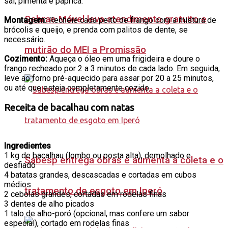
sal, pimenta e páprica.
Sebrae Móvel leva atendimento gratuito e
Montagem:
Recheie cada peito de frango com a mistura de
brócolis e queijo, e prenda com palitos de dente, se
necessário.
mutirão do MEI a Promissão
Cozimento:
Aqueça o óleo em uma frigideira e doure o
frango recheado por 2 a 3 minutos de cada lado. Em seguida,
leve ao forno pré-aquecido para assar por 20 a 25 minutos,
ou até que esteja completamente cozido.
Receita de bacalhau com natas
Ingredientes
1 kg de bacalhau (lombo ou posta alta), demolhado e
Sabesp entrega obras e aumenta a coleta e o
desfiado
4 batatas grandes, descascadas e cortadas em cubos
médios
tratamento de esgoto em Iperó
2 cebolas grandes, cortadas em rodelas finas
3 dentes de alho picados
1 talo de alho-poró (opcional, mas confere um sabor
especial), cortado em rodelas finas