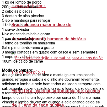
1 kg de lombo de porco
200g de bacon fatiado
2 cebolas picadas
3 dentes de alho picados
Óleo e manteiga para refogar
Brasil alcança maior índice de
1 folha de louro
1 cravo-da-índia
Noz-moscada ralada a gosto
1 pau de canela (opcional)
desenvolvimento humano da história
1 ramo de tomilho ou manjerona
Sal e pimenta-do-reino a gosto
3 maçãs cortadas em quatro com casca e sem sementes
1 copo de vinho branco
100ml de caldo de carne
Modo de preparo:
Aqueça uma mistura de óleo e manteiga em uma panela
grande, refogue a cebola e o alho até dourarem levemente,
adicione o lombo e sele bem todos os lados, tempere com
sal, pimenta, noz-moscada, o cravo, o louro, o pau de canela e
Enem terá inscrição automática para alunos
o tomilho, despeje o vinho e uma concha de caldo de carne,
tampe e cozinhe em fogo baixo por cerca de 1 hora e meia,
virando o lombo de vez em quando e adicionando caldo se
do 3º ano da rede pública
necessário até a carne ficar macia. Sobre uma folha de papel-