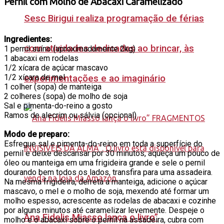
Pernil com Molho de Abacaxi Caramelizado
Sesc Birigui realiza programação de férias
Ingredientes:
com atividades dedicadas ao brincar, às
1 pernil suíno (aproximadamente 2kg)
1 abacaxi em rodelas
1/2 xícara de açúcar mascavo
1/2 xícara de mel
experimentações e ao imaginário
1 colher (sopa) de manteiga
2 colheres (sopa) de molho de soja
Sal e pimenta-do-reino a gosto
Ramos de alecrim ou sálvia (opcional)
Modo de preparo:
Esfregue sal e pimenta-do-reino em toda a superfície do
pernil e deixe descansar por 30 minutos, aqueça um pouco de
óleo ou manteiga em uma frigideira grande e sele o pernil
dourando bem todos os lados, transfira para uma assadeira.
Na mesma frigideira, derreta a manteiga, adicione o açúcar
mascavo, o mel e o molho de soja, mexendo até formar um
molho espesso, acrescente as rodelas de abacaxi e cozinhe
por alguns minutos até caramelizar levemente. Despeje o
Ana Fidelis Miasso lança o livro”
molho e o abacaxi sobre o pernil na assadeira, cubra com