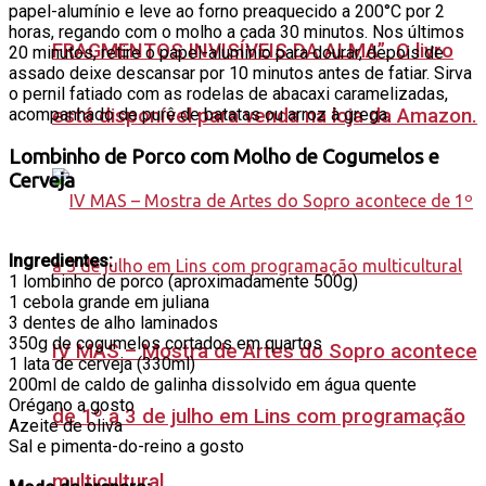
papel-alumínio e leve ao forno preaquecido a 200°C por 2
horas, regando com o molho a cada 30 minutos. Nos últimos
FRAGMENTOS INVISÍVEIS DA ALMA”. O livro
20 minutos, retire o papel-alumínio para dourar, depois de
assado deixe descansar por 10 minutos antes de fatiar. Sirva
o pernil fatiado com as rodelas de abacaxi caramelizadas,
está disponível para venda na loja da Amazon.
acompanhado de purê de batatas ou arroz à grega.
Lombinho de Porco com Molho de Cogumelos e
Cerveja
Ingredientes:
1 lombinho de porco (aproximadamente 500g)
1 cebola grande em juliana
3 dentes de alho laminados
350g de cogumelos cortados em quartos
IV MAS – Mostra de Artes do Sopro acontece
1 lata de cerveja (330ml)
200ml de caldo de galinha dissolvido em água quente
Orégano a gosto
de 1º a 3 de julho em Lins com programação
Azeite de oliva
Sal e pimenta-do-reino a gosto
multicultural