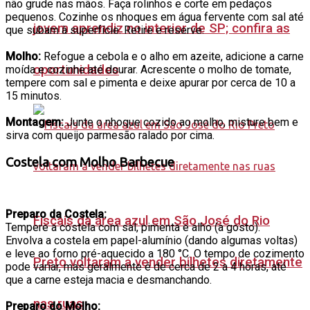
não grude nas mãos. Faça rolinhos e corte em pedaços
pequenos. Cozinhe os nhoques em água fervente com sal até
jovem aprendiz no interior de SP; confira as
que subam à superfície. Retire e reserve.
Molho:
Refogue a cebola e o alho em azeite, adicione a carne
oportunidades
moída e cozinhe até dourar. Acrescente o molho de tomate,
tempere com sal e pimenta e deixe apurar por cerca de 10 a
15 minutos.
Montagem:
Junte o nhoque cozido ao molho, misture bem e
sirva com queijo parmesão ralado por cima.
Costela com Molho Barbecue
Preparo da Costela:
Fiscais da área azul em São José do Rio
Tempere a costela com sal, pimenta e alho (a gosto).
Envolva a costela em papel-alumínio (dando algumas voltas)
e leve ao forno pré-aquecido a 180 °C. O tempo de cozimento
Preto voltaram a vender bilhetes diretamente
pode variar, mas geralmente é de cerca de 2 a 4 horas, até
que a carne esteja macia e desmanchando.
nas ruas
Preparo do Molho: