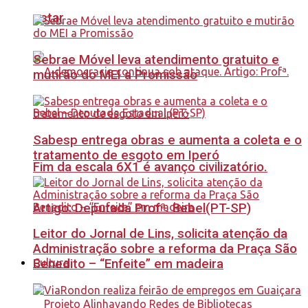
estar
Sebrae Móvel leva atendimento gratuito e
mutirão do MEI a Promissão
Sabesp entrega obras e aumenta a coleta e o
tratamento de esgoto em Iperó
Fim da escala 6X1 é avanço civilizatório.
Artigo: Deputada Profª. Bebel(PT-SP)
Leitor do Jornal de Lins, solicita atenção da
Administração sobre a reforma da Praça São
Benedito – “Enfeite” em madeira
Cultura