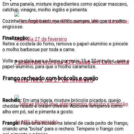
Em uma panela, misture ingredientes como açúcar mascavo,
catchup, vinagre, molho inglês e pimenta.
Cozinhe em fogo baixo, mexendo sempre, até que o molho
engrosse.
Finalização:
Retire a costela do forno, remova o papel-alumínio e pincele
o molho barbecue por toda a carne.
Volte a costela para o forno por mais 15 a 20 minutos, sem o
Pacaembu entrega 439 casas em Lins, nesta
papel-alumínio, para que o molho caramelize.
Frango recheado com brócolis e queijo
sexta-feira, dia 27 de fevereiro
Recheio:
Em uma tigela, misture brócolis picados, queijo
cheddar ralado e cream cheese. Adicione temperos como
alho em pó, sal e pimenta a gosto.
Frango:
Faça uma incisão na lateral de cada peito de frango,
criando uma “bolsa” para o recheio. Tempere o frango com