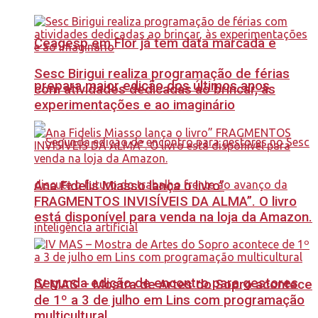
Ceagesp em Flor já tem data marcada e
Sesc Birigui realiza programação de férias
prepara maior edição dos últimos anos
com atividades dedicadas ao brincar, às
experimentações e ao imaginário
Ana Fidelis Miasso lança o livro”
FRAGMENTOS INVISÍVEIS DA ALMA”. O livro
está disponível para venda na loja da Amazon.
Segunda edição de encontro para gestores
IV MAS – Mostra de Artes do Sopro acontece
de 1º a 3 de julho em Lins com programação
multicultural