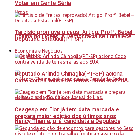
Votar em Gente Séria
Tarcísio promove o caos. Artigo: Profª. Bebel-
Coluna do Fidélis: A Democracia se Fortalece
Deputada Estadual(PT-SP)
Economia e Negócios
nas Urnas
Deputado Arlindo Chinaglia(PT-SP) aciona
Cade contra venda de terras-raras aos EUA
Ceagesp em Flor já tem data marcada e
prepara maior edição dos últimos anos
Nancy Thame, pré-candidata a Deputada