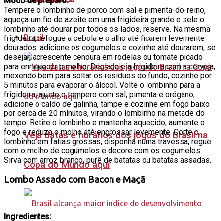
Modo de preparo:
Tempere o lombinho de porco com sal e pimenta-do-reino,
aqueça um fio de azeite em uma frigideira grande e sele o
lombinho até dourar por todos os lados, reserve. Na mesma
Brasil
frigideira, refogue a cebola e o alho até ficarem levemente
dourados, adicione os cogumelos e cozinhe até dourarem, se
desejar, acrescente cenoura em rodelas ou tomate picado
para enriquecer o molho. Deglaceie a frigideira com a cerveja,
mexendo bem para soltar os resíduos do fundo, cozinhe por
5 minutos para evaporar o álcool. Volte o lombinho para a
frigideira, ajuste o tempero com sal, pimenta e orégano,
adicione o caldo de galinha, tampe e cozinhe em fogo baixo
por cerca de 20 minutos, virando o lombinho na metade do
tempo. Retire o lombinho e mantenha aquecido, aumente o
fogo e reduza o molho até engrossar levemente. Corte o
Veja datas e horários dos jogos do Brasil na
lombinho em fatias grossas, disponha numa travessa, regue
com o molho de cogumelos e decore com os cogumelos.
Sirva com arroz branco, purê de batatas ou batatas assadas.
Copa do Mundo aqui
Lombo Assado com Bacon e Maçã
Ingredientes: