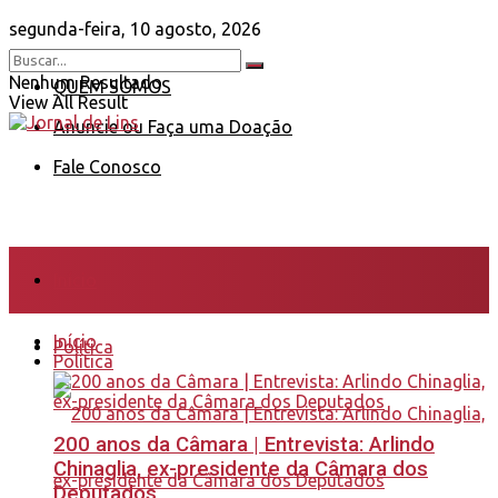
segunda-feira, 10 agosto, 2026
Nenhum Resultado
QUEM SOMOS
View All Result
Anuncie ou Faça uma Doação
Fale Conosco
Início
Início
Política
Política
200 anos da Câmara | Entrevista: Arlindo
Chinaglia, ex-presidente da Câmara dos
Deputados