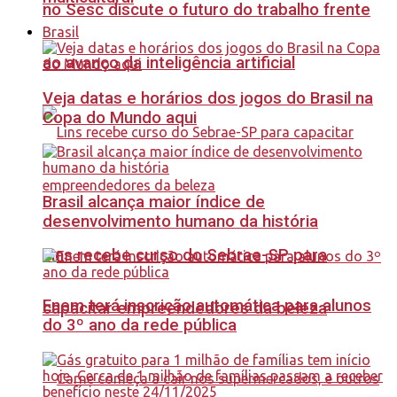
no Sesc discute o futuro do trabalho frente
Brasil
ao avanço da inteligência artificial
Veja datas e horários dos jogos do Brasil na
Copa do Mundo aqui
Brasil alcança maior índice de
desenvolvimento humano da história
Lins recebe curso do Sebrae-SP para
Enem terá inscrição automática para alunos
capacitar empreendedores da beleza
do 3º ano da rede pública