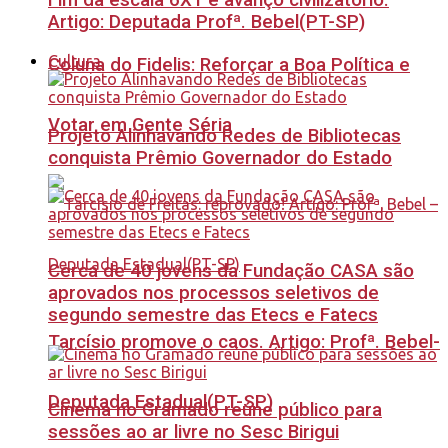
Fim da escala 6X1 é avanço civilizatório.
Artigo: Deputada Profª. Bebel(PT-SP)
Cultura
Coluna do Fidelis: Reforçar a Boa Política e
Votar em Gente Séria
Projeto Alinhavando Redes de Bibliotecas
conquista Prêmio Governador do Estado
Cerca de 40 jovens da Fundação CASA são
aprovados nos processos seletivos de
segundo semestre das Etecs e Fatecs
Tarcísio promove o caos. Artigo: Profª. Bebel-
Deputada Estadual(PT-SP)
Cinema no Gramado reúne público para
sessões ao ar livre no Sesc Birigui