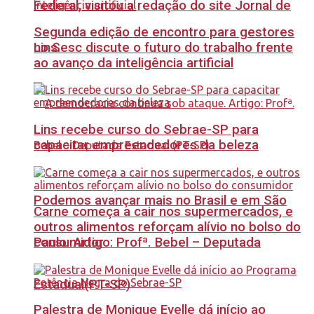
Federal, visitou a redação do site Jornal de
Segunda edição de encontro para gestores
no Sesc discute o futuro do trabalho frente
Lins.
ao avanço da inteligência artificial
Lins recebe curso do Sebrae-SP para
capacitar empreendedores da beleza
Podemos avançar mais no Brasil e em São
Carne começa a cair nos supermercados, e
outros alimentos reforçam alívio no bolso do
Paulo. Artigo: Profª. Bebel – Deputada
consumidor
Estadual(PT-SP)
Palestra de Monique Evelle dá início ao