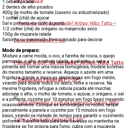
24/11/2025
1 cebola picada
2 dentes de alho picados
400g de molho de tomate (caseiro ou industrializado)
1 colher (chá) de açúcar
Sal e pimenta-do-reino a gosto
1/2 colher (chá) de orégano ou manjericão seco
150g de muçarela ralada
Salsinha ou manjericão fresco picado para decorar
Modo de preparo:
Misture a carne moída, o ovo, a farinha de rosca, o queijo
parmesão, o alho, a cebola ralada, a salsinha, o sal e a
Porque a COP da verdade? Artigo: Nilto Tatto
pimenta até formar uma massa homogênea, modele bolinhas
do mesmo tamanho e reserve. Aqueça o azeite em uma
frigideira grande e doure as almôndegas em fogo médio,
– Deputado Federal(PT-SP)
virando para dourar todos os lados, retire e reserve. Na
mesma frigideira, refogue a cebola picada até murchar,
adicione o alho, o molho de tomate, o açúcar, o orégano, o sal
e a pimenta, cozinhe por 10 minutos em fogo baixo mexendo
ocasionalmente. Coloque as almôndegas no molho, tampe
parcialmente a panela e cozinhe por 15 minutos em fogo
baixo, virando na metade do tempo para garantir o cozimento
uniforme. Transfira tudo para uma travessa ou mantenha na
frigideira se for própria para forno, cubra com a muçarela