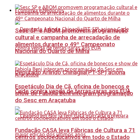
Economia e Negócios
Sesc SP e ABQM promovem programação
cultural e campanha de arrecadação de
alimentos durante o 49º Campeonato
Nacional do Quarto de Milha
Deputado Arlindo Chinaglia(PT-SP) aciona
Espetáculo Dia de Cã, oficina de bonecos e
Cade contra venda de terras-raras aos EUA
show de Fabiola Beni integram programação
do Sesc em Araçatuba
Fundação CASA leva Fábricas de Cultura a 71
centros socioeducativos em todo o Estado