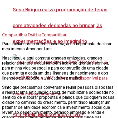
Sesc Birigui realiza programação de férias
com atividades dedicadas ao brincar, às
Compartilhar
Twittar
Compartilhar
experimentações e ao imaginário
Para iniciar nossa breve conversa, acho importante declarar
meu imenso Amor por Lins.
Nasci aqui, e aqui construí grandes amizades, grandes
relacionamentos e aqui também acalento grandes sonhos,
para minha vida pessoal e para construção de uma cidade
que permita a cada um dos linenses de nascimento e dos
linenses por adoção, viver cada vez melhor.
Sinto que precisamos conversar e reunir pessoas dispostas
a realizar uma articulação capaz de mobilizar a sociedade no
sentido de elaborar propostas e planos que coloquem nossa
cidade no caminho do crescimento, permitindo alcançar um
patamar de atividade econômica e investimento social que
levem ao desenvolvimento, gerando emprego e renda e
Ana Fidelis Miasso lança o livro”
criando uma cidade generosa, inclusiva, que cuide das