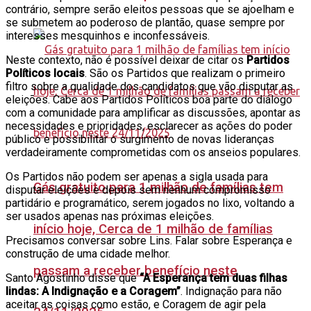
contrário, sempre serão eleitos pessoas que se ajoelham e
se submetem ao poderoso de plantão, quase sempre por
interesses mesquinhos e inconfessáveis.
Neste contexto, não é possível deixar de citar os
Partidos
Políticos locais
. São os Partidos que realizam o primeiro
filtro sobre a qualidade dos candidatos que vão disputar as
eleições. Cabe aos Partidos Políticos boa parte do diálogo
com a comunidade para amplificar as discussões, apontar as
necessidades e prioridades, esclarecer as ações do poder
público e possibilitar o surgimento de novas lideranças
verdadeiramente comprometidas com os anseios populares.
Os Partidos não podem ser apenas a sigla usada para
Gás gratuito para 1 milhão de famílias tem
disputar eleições e depois sem nenhum compromisso
partidário e programático, serem jogados no lixo, voltando a
ser usados apenas nas próximas eleições.
início hoje, Cerca de 1 milhão de famílias
Precisamos conversar sobre Lins. Falar sobre Esperança e
construção de uma cidade melhor.
passam a receber benefício neste
Santo Agostinho disse que
“A Esperança tem duas filhas
lindas: A Indignação e a Coragem”
. Indignação para não
aceitar as coisas como estão, e Coragem de agir pela