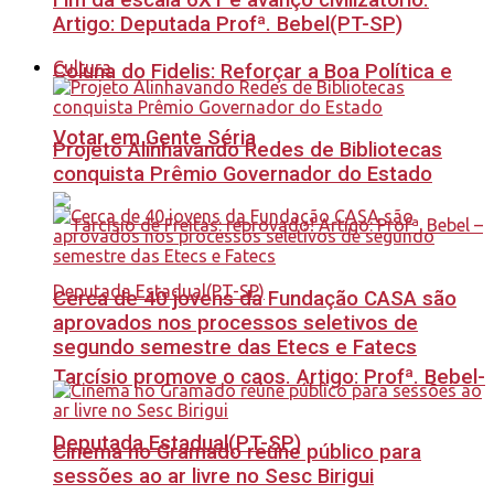
Fim da escala 6X1 é avanço civilizatório.
Artigo: Deputada Profª. Bebel(PT-SP)
Cultura
Coluna do Fidelis: Reforçar a Boa Política e
Votar em Gente Séria
Projeto Alinhavando Redes de Bibliotecas
conquista Prêmio Governador do Estado
Cerca de 40 jovens da Fundação CASA são
aprovados nos processos seletivos de
segundo semestre das Etecs e Fatecs
Tarcísio promove o caos. Artigo: Profª. Bebel-
Deputada Estadual(PT-SP)
Cinema no Gramado reúne público para
sessões ao ar livre no Sesc Birigui