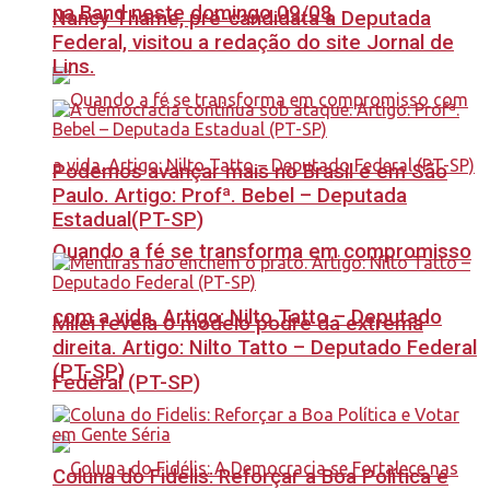
na Band neste domingo 09/08
Nancy Thame, pré-candidata a Deputada
Federal, visitou a redação do site Jornal de
Lins.
Podemos avançar mais no Brasil e em São
Paulo. Artigo: Profª. Bebel – Deputada
Estadual(PT-SP)
Quando a fé se transforma em compromisso
com a vida. Artigo: Nilto Tatto – Deputado
Milei revela o modelo podre da extrema
direita. Artigo: Nilto Tatto – Deputado Federal
(PT-SP)
Federal (PT-SP)
Coluna do Fidelis: Reforçar a Boa Política e