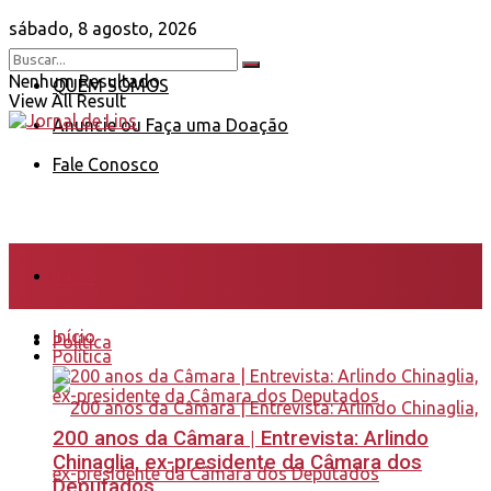
sábado, 8 agosto, 2026
Nenhum Resultado
QUEM SOMOS
View All Result
Anuncie ou Faça uma Doação
Fale Conosco
Início
Início
Política
Política
200 anos da Câmara | Entrevista: Arlindo
Chinaglia, ex-presidente da Câmara dos
Deputados