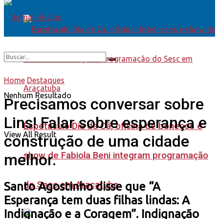
Home
Destaques
Nenhum Resultado
Precisamos conversar sobre
Lins! Falar sobre esperança e
Espetáculo Dia de Cã, oficina de bonecos e
View All Result
construção de uma cidade
show de Fabiola Beni integram programação
melhor.
do Sesc em Araçatuba
Santo Agostinho disse que “A
Esperança tem duas filhas lindas: A
Indignação e a Coragem”. Indignação