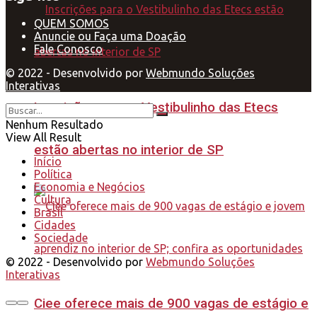
QUEM SOMOS
Anuncie ou Faça uma Doação
Fale Conosco
© 2022 - Desenvolvido por
Webmundo Soluções
Interativas
Inscrições para o Vestibulinho das Etecs
Nenhum Resultado
View All Result
estão abertas no interior de SP
Início
Política
Economia e Negócios
Cultura
Brasil
Cidades
Sociedade
© 2022 - Desenvolvido por
Webmundo Soluções
Interativas
Ciee oferece mais de 900 vagas de estágio e