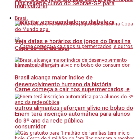
Lins recebe curso do Sebrae-SP para
multicultural
Brasil
capacitar empreendedores da beleza
Veja datas e horários dos jogos do Brasil na
Copa do Mundo aqui
Brasil alcança maior índice de
desenvolvimento humano da história
Carne começa a cair nos supermercados, e
outros alimentos reforçam alívio no bolso do
Enem terá inscrição automática para alunos
do 3º ano da rede pública
consumidor