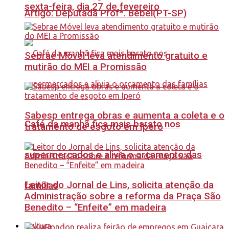
sexta-feira, dia 27 de fevereiro
Artigo: Deputada Profª. Bebel(PT-SP)
Sebrae Móvel leva atendimento gratuito e
mutirão do MEI a Promissão
Sabesp entrega obras e aumenta a coleta e o
Café da manhã fica mais barato nos
tratamento de esgoto em Iperó
supermercados e alivia o orçamento das
Leitor do Jornal de Lins, solicita atenção da
famílias
Administração sobre a reforma da Praça São
Benedito – “Enfeite” em madeira
Cultura