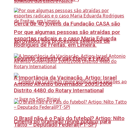
Cerca de 40 jovens da Fundação CASA são
Por que algumas pessoas são atraídas por
esportes radicais e o caso Maria Eduarda
aprovados nos processos seletivos de
Rodrigues de Freitas, em Limeira.
segundo semestre das Etecs e Fatecs
A Importância da Vacinação. Artigo: Israel
Antonio Alfonso Governador 2005/2006
Distrito 4480 do Rotary International
O Brasil não é o País do futebol? Artigo: Nilto
Cinema no Gramado reúne público para
Tatto – Deputado Federal(PT-SP)