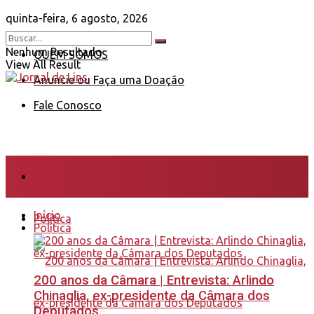
quinta-feira, 6 agosto, 2026
Nenhum Resultado
QUEM SOMOS
View All Result
Anuncie ou Faça uma Doação
Fale Conosco
Início
Início
Política
Política
200 anos da Câmara | Entrevista: Arlindo
Chinaglia, ex-presidente da Câmara dos
Deputados