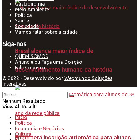
Gastronomia
Meio Ambiente
Política
Saúde
Sociedade
Vamos falar sobre a cidade
Siga-nos
Brasil alcança maior índice de
QUEM SOMOS
Anuncie ou Faça uma Doação
Fale Conosco
desenvolvimento humano da história
© 2022 - Desenvolvido por
Webmundo Soluções
Interativas
Nenhum Resultado
View All Result
Início
Política
Economia e Negócios
Cultura
Enem terá inscrição automática para alunos
Brasil