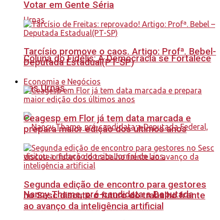
Votar em Gente Séria
Tarcísio promove o caos. Artigo: Profª. Bebel-
Coluna do Fidélis: A Democracia se Fortalece
Deputada Estadual(PT-SP)
Economia e Negócios
nas Urnas
Ceagesp em Flor já tem data marcada e
prepara maior edição dos últimos anos
Segunda edição de encontro para gestores
Nancy Thame, pré-candidata a Deputada
no Sesc discute o futuro do trabalho frente
ao avanço da inteligência artificial