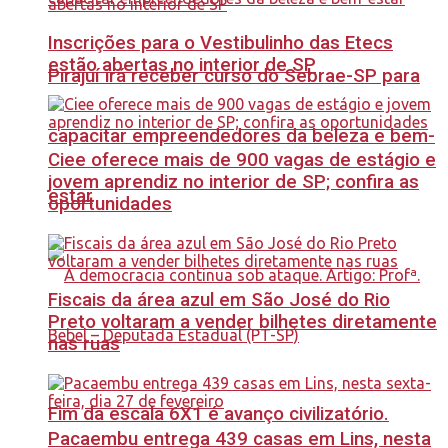
Inscrições para o Vestibulinho das Etecs
estão abertas no interior de SP
Pirajuí irá receber curso do Sebrae-SP para
capacitar empreendedores da beleza e bem-
Ciee oferece mais de 900 vagas de estágio e
jovem aprendiz no interior de SP; confira as
estar
oportunidades
Fiscais da área azul em São José do Rio
Preto voltaram a vender bilhetes diretamente
nas ruas
Fim da escala 6X1 é avanço civilizatório.
Pacaembu entrega 439 casas em Lins, nesta