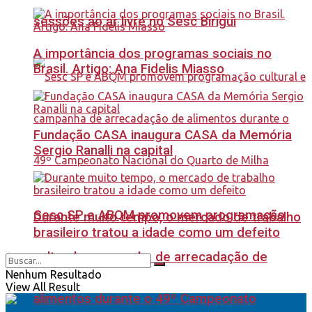
sessões ao ar livre no Sesc Birigui
A importância dos programas sociais no
Brasil. Artigo: Ana Fidelis Miasso
Fundação CASA inaugura CASA da Memória
Sergio Ranalli na capital
Sesc SP e ABQM promovem programação
Durante muito tempo, o mercado de trabalho
brasileiro tratou a idade como um defeito
cultural e campanha de arrecadação de
Nenhum Resultado
View All Result
alimentos durante o 49º Campeonato