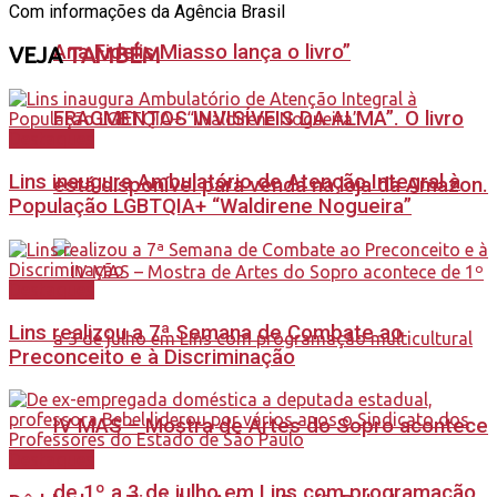
Com informações da Agência Brasil
Ana Fidelis Miasso lança o livro”
VEJA
TAMBÉM
FRAGMENTOS INVISÍVEIS DA ALMA”. O livro
Destaques
Lins inaugura Ambulatório de Atenção Integral à
está disponível para venda na loja da Amazon.
População LGBTQIA+ “Waldirene Nogueira”
Destaques
Lins realizou a 7ª Semana de Combate ao
Preconceito e à Discriminação
IV MAS – Mostra de Artes do Sopro acontece
Destaques
de 1º a 3 de julho em Lins com programação