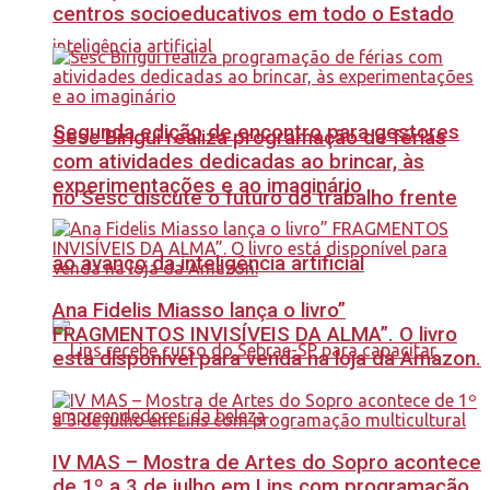
centros socioeducativos em todo o Estado
Segunda edição de encontro para gestores
Sesc Birigui realiza programação de férias
com atividades dedicadas ao brincar, às
experimentações e ao imaginário
no Sesc discute o futuro do trabalho frente
ao avanço da inteligência artificial
Ana Fidelis Miasso lança o livro”
FRAGMENTOS INVISÍVEIS DA ALMA”. O livro
está disponível para venda na loja da Amazon.
IV MAS – Mostra de Artes do Sopro acontece
de 1º a 3 de julho em Lins com programação