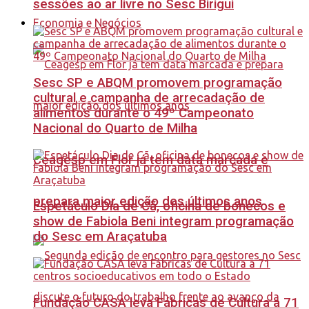
sessões ao ar livre no Sesc Birigui
Economia e Negócios
Sesc SP e ABQM promovem programação
cultural e campanha de arrecadação de
alimentos durante o 49º Campeonato
Nacional do Quarto de Milha
Ceagesp em Flor já tem data marcada e
prepara maior edição dos últimos anos
Espetáculo Dia de Cã, oficina de bonecos e
show de Fabiola Beni integram programação
do Sesc em Araçatuba
Fundação CASA leva Fábricas de Cultura a 71