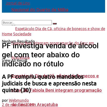
Nacional do Quarto de Milha
Home
Sociedade
Nenhum Resultado
PF investiga venda de álcool
gel com teor abaixo do
View All Result
indicado no rótulo
Espetáculo Dia de Cã, oficina de bonecos e
A PF cumpriu quatro mandados
judiciais de busca e apreensão nesta
quinta (30)
show de Fabiola Beni integram programação
por
Webmundo
do Sesc em Araçatuba
2 de maio de 2020