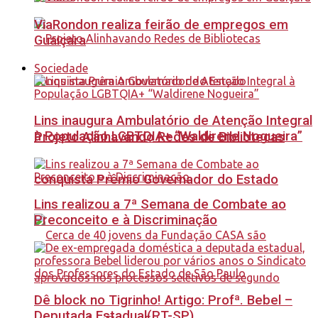
ViaRondon realiza feirão de empregos em
Guaiçara
Sociedade
Lins inaugura Ambulatório de Atenção Integral
à População LGBTQIA+ “Waldirene Nogueira”
Projeto Alinhavando Redes de Bibliotecas
conquista Prêmio Governador do Estado
Lins realizou a 7ª Semana de Combate ao
Preconceito e à Discriminação
Dê block no Tigrinho! Artigo: Profª. Bebel –
Deputada Estadual(PT-SP)