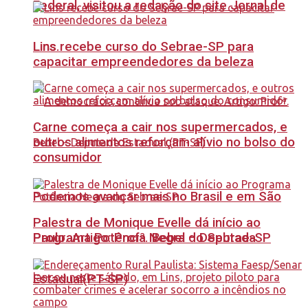
Federal, visitou a redação do site Jornal de
Lins recebe curso do Sebrae-SP para
Lins.
capacitar empreendedores da beleza
Carne começa a cair nos supermercados, e
outros alimentos reforçam alívio no bolso do
consumidor
Podemos avançar mais no Brasil e em São
Palestra de Monique Evelle dá início ao
Paulo. Artigo: Profª. Bebel – Deputada
Programa Potência Negra do Sebrae-SP
Estadual(PT-SP)