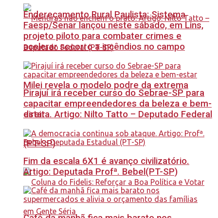
Endereçamento Rural Paulista: Sistema
Faesp/Senar lançou neste sábado, em Lins,
projeto piloto para combater crimes e
acelerar socorro a incêndios no campo
Milei revela o modelo podre da extrema
Pirajuí irá receber curso do Sebrae-SP para
capacitar empreendedores da beleza e bem-
estar
direita. Artigo: Nilto Tatto – Deputado Federal
(PT-SP)
Fim da escala 6X1 é avanço civilizatório.
Artigo: Deputada Profª. Bebel(PT-SP)