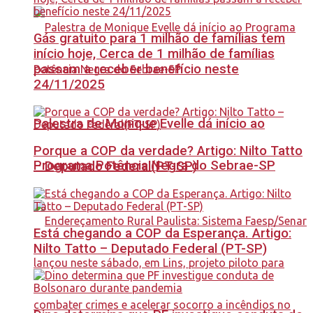
Gás gratuito para 1 milhão de famílias tem
início hoje, Cerca de 1 milhão de famílias
passam a receber benefício neste
24/11/2025
Palestra de Monique Evelle dá início ao
Porque a COP da verdade? Artigo: Nilto Tatto
Programa Potência Negra do Sebrae-SP
– Deputado Federal(PT-SP)
Está chegando a COP da Esperança. Artigo:
Nilto Tatto – Deputado Federal (PT-SP)