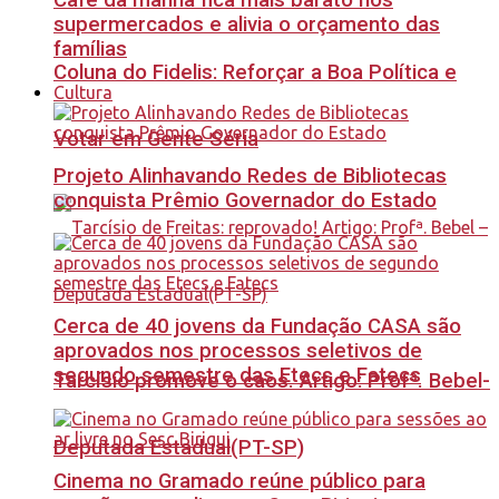
Café da manhã fica mais barato nos
supermercados e alivia o orçamento das
famílias
Coluna do Fidelis: Reforçar a Boa Política e
Cultura
Votar em Gente Séria
Projeto Alinhavando Redes de Bibliotecas
conquista Prêmio Governador do Estado
Cerca de 40 jovens da Fundação CASA são
aprovados nos processos seletivos de
segundo semestre das Etecs e Fatecs
Tarcísio promove o caos. Artigo: Profª. Bebel-
Deputada Estadual(PT-SP)
Cinema no Gramado reúne público para