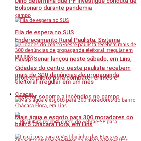
Dino determina que PF investigue conduta de
Bolsonaro durante pandemia
Fila de espera no SUS
Endereçamento Rural Paulista: Sistema
Faesp/Senar lançou neste sábado, em Lins,
Cidades do centro-oeste paulista recebem
mais de 300 denúncias de propaganda
projeto piloto para combater crimes e
eleitoral irregular em um mês
Cidades
acelerar socorro a incêndios no campo
Mais água e esgoto para 300 moradores do
bairro Chácara Flora, em Lins