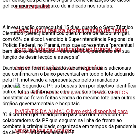
gel com percentual abaixo do indicado nos rótulos.
A investigação começou há 15 dias, quando o Setor Técnico
Sesc Birigui realiza programação de férias
Científico (Setec) identificou que um lote de álcool em gel,
com 65% de álcool, vendido à Superintendência Regional da
Polícia Federal, no Paraná, mas que apresentava “percentual
com atividades dedicadas ao brincar, às
bem abaixo do indicado – cerca de 30%, perdendo em sua
função de desinfecção e assepsia”.
experimentações e ao imaginário
Diante disso foram realizados exames periciais adicionais
que confirmaram o baixo percentual em todo o lote adquirido
pela PF, motivando a representação pelos mandados
judiciais. Segundo a PF, as buscas têm por objetivo identificar
outros lotes da fabricante com o mesmo problema e
constatar se foram feitas vendas do mesmo lote para outros
órgãos governamentais e hospitais.
“O álcool em gel foi adquirido para uso dos servidores e
colaboradores da PF que seguem na linha de frente ao
combate à criminalidade organizada em tempos da pandemia
da civid-19”, informou ainda a PF.