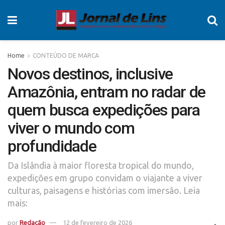
Home
CONTEÚDO DE MARCA
Novos destinos, inclusive
Amazônia, entram no radar de
quem busca expedições para
viver o mundo com
profundidade
Da Islândia à maior floresta tropical do mundo,
expedições em grupo convidam o viajante a viver
culturas, paisagens e histórias com imersão. Leia
mais:
por
Redação
12 de fevereiro de 2026