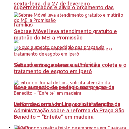
sexta-feira, dia 27 de fevereiro
supermercados e alivia o orçamento das
famílias
Sebrae Móvel leva atendimento gratuito e
mutirão do MEI a Promissão
Sabesp entrega obras e aumenta a coleta e o
tratamento de esgoto em Iperó
Novo aumento de pedágio nas praças da
Leitor do Jornal de Lins, solicita atenção da
ViaRondon entra em vigor em 1º de julho
Administração sobre a reforma da Praça São
Benedito – “Enfeite” em madeira
Cultura