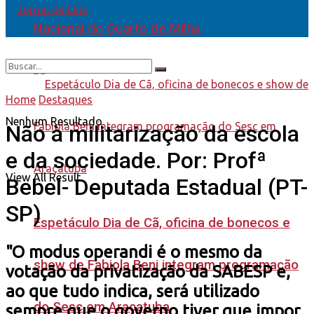
Nacional do Quarto de Milha
Home
Destaques
Nenhum Resultado
Não à militarização da escola
e da sociedade. Por: Profª
View All Result
Bebel- Deputada Estadual (PT-
SP)
Espetáculo Dia de Cã, oficina de bonecos e
"O modus operandi é o mesmo da
show de Fabiola Beni integram programação
votação da privatização da SABESP e,
ao que tudo indica, será utilizado
do Sesc em Araçatuba
sempre que o governo tiver que impor