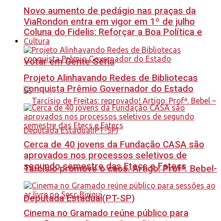
Novo aumento de pedágio nas praças da
ViaRondon entra em vigor em 1º de julho
Coluna do Fidelis: Reforçar a Boa Política e
Cultura
Votar em Gente Séria
Projeto Alinhavando Redes de Bibliotecas
conquista Prêmio Governador do Estado
Cerca de 40 jovens da Fundação CASA são
aprovados nos processos seletivos de
segundo semestre das Etecs e Fatecs
Tarcísio promove o caos. Artigo: Profª. Bebel-
Deputada Estadual(PT-SP)
Cinema no Gramado reúne público para