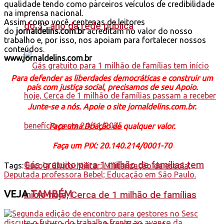
qualidade tendo como parceiros veículos de credibilidade
na imprensa nacional.
Assim como você, centenas de leitores
do 3º ano da rede pública
do
jornaldelins.com.br
acreditam no valor do nosso
trabalho e, por isso, nos apoiam para fortalecer nossos
conteúdos.
www.jornaldelins.com.br
Para defender as liberdades democráticas e construir um
país com justiça social, precisamos de seu Apoio.
Junte-se a nós. Apoie o site jornaldelins.com.br.
Faça uma Doação de qualquer valor.
Faça um PIX: 20.140.214/0001-70
Gás gratuito para 1 milhão de famílias tem
Tags:
Escola Cívico-Militar; Militarização da escola;
Deputada professora Bebel; Educação em São Paulo.
VEJA
TAMBÉM
início hoje, Cerca de 1 milhão de famílias