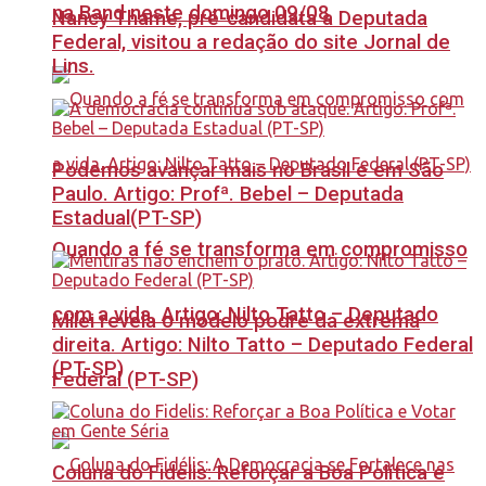
na Band neste domingo 09/08
Nancy Thame, pré-candidata a Deputada
Federal, visitou a redação do site Jornal de
Lins.
Podemos avançar mais no Brasil e em São
Paulo. Artigo: Profª. Bebel – Deputada
Estadual(PT-SP)
Quando a fé se transforma em compromisso
com a vida. Artigo: Nilto Tatto – Deputado
Milei revela o modelo podre da extrema
direita. Artigo: Nilto Tatto – Deputado Federal
(PT-SP)
Federal (PT-SP)
Coluna do Fidelis: Reforçar a Boa Política e