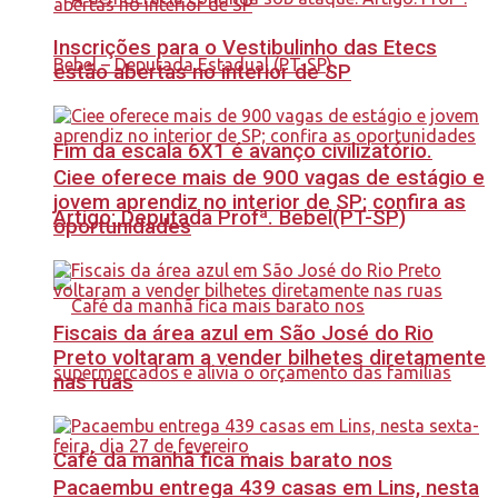
Inscrições para o Vestibulinho das Etecs
estão abertas no interior de SP
Fim da escala 6X1 é avanço civilizatório.
Ciee oferece mais de 900 vagas de estágio e
jovem aprendiz no interior de SP; confira as
Artigo: Deputada Profª. Bebel(PT-SP)
oportunidades
Fiscais da área azul em São José do Rio
Preto voltaram a vender bilhetes diretamente
nas ruas
Café da manhã fica mais barato nos
Pacaembu entrega 439 casas em Lins, nesta