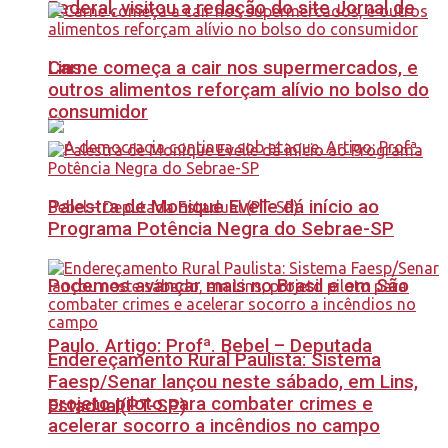
Federal, visitou a redação do site Jornal de
Carne começa a cair nos supermercados, e
Lins.
outros alimentos reforçam alívio no bolso do
consumidor
Palestra de Monique Evelle dá início ao
Programa Potência Negra do Sebrae-SP
Podemos avançar mais no Brasil e em São
Paulo. Artigo: Profª. Bebel – Deputada
Endereçamento Rural Paulista: Sistema
Faesp/Senar lançou neste sábado, em Lins,
projeto piloto para combater crimes e
Estadual(PT-SP)
acelerar socorro a incêndios no campo