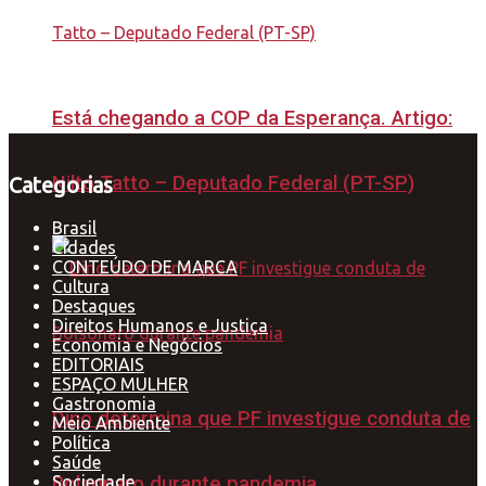
Está chegando a COP da Esperança. Artigo:
Nilto Tatto – Deputado Federal (PT-SP)
Categorias
Brasil
Cidades
CONTEÚDO DE MARCA
Cultura
Destaques
Direitos Humanos e Justiça
Economia e Negócios
EDITORIAIS
ESPAÇO MULHER
Gastronomia
Dino determina que PF investigue conduta de
Meio Ambiente
Política
Saúde
Sociedade
Bolsonaro durante pandemia