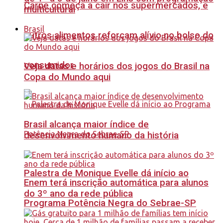
Carne começa a cair nos supermercados, e
multicultural
Brasil
outros alimentos reforçam alívio no bolso do
consumidor
Veja datas e horários dos jogos do Brasil na
Copa do Mundo aqui
Brasil alcança maior índice de
desenvolvimento humano da história
Palestra de Monique Evelle dá início ao
Enem terá inscrição automática para alunos
do 3º ano da rede pública
Programa Potência Negra do Sebrae-SP