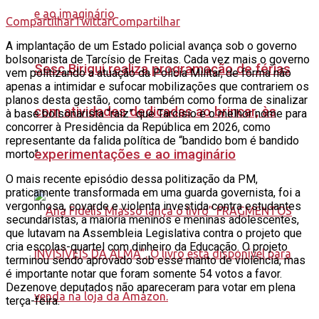
Compartilhar
Twittar
Compartilhar
A implantação de um Estado policial avança sob o governo
bolsonarista de Tarcísio de Freitas. Cada vez mais o governo
Sesc Birigui realiza programação de férias
vem politizando a atuação da Polícia Militar, de forma não
apenas a intimidar e sufocar mobilizações que contrariem os
planos desta gestão, como também como forma de sinalizar
com atividades dedicadas ao brincar, às
à base bolsonarista “raiz” que Tarcísio é o melhor nome para
concorrer à Presidência da República em 2026, como
representante da falida política de “bandido bom é bandido
experimentações e ao imaginário
morto”.
O mais recente episódio dessa politização da PM,
praticamente transformada em uma guarda governista, foi a
vergonhosa, covarde e violenta investida contra estudantes
secundaristas, a maioria meninos e meninas adolescentes,
que lutavam na Assembleia Legislativa contra o projeto que
cria escolas-quartel com dinheiro da Educação. O projeto
terminou sendo aprovado sob esse manto de violência, mas
é importante notar que foram somente 54 votos a favor.
Dezenove deputados não apareceram para votar em plena
terça-feira.