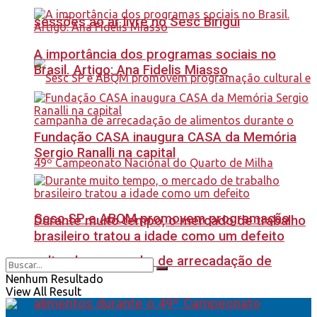
sessões ao ar livre no Sesc Birigui
A importância dos programas sociais no
Brasil. Artigo: Ana Fidelis Miasso
Fundação CASA inaugura CASA da Memória
Sergio Ranalli na capital
Sesc SP e ABQM promovem programação
Durante muito tempo, o mercado de trabalho
brasileiro tratou a idade como um defeito
cultural e campanha de arrecadação de
Nenhum Resultado
View All Result
alimentos durante o 49º Campeonato