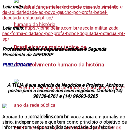
Leia mais:
https://jornaldelins.com.br/a-etica-da-verdade-e-
da-solidariedade-ao-povo-gaucho-por-profa-bebel-
deputada-estadualpt-sp/
Leia mais:
https://jornaldelins.com.br/escola-militarizada-
nao-forma-cidadaos-por-profa-bebel-deputada-estadual-pt-
sp/
Brasil alcança maior índice de
Professora Bebel é Deputada Estadual e Segunda
Presidenta da APEOESP
desenvolvimento humano da história
PUBLICIDADE:
A THJA é sua agência de Negócios e Projetos. Abrimos
portas para o sucesso dos seus negócios. Contato:(14)
98138-6761 e (14) 99693-0265
Apoiando o
jornaldelins.com.br
, você apoia um jornalismo
sério, independente e que tem como princípio o objetivo de
informar com responsabilidade, verdade dos fatos e
Enem terá inscrição automática para alunos