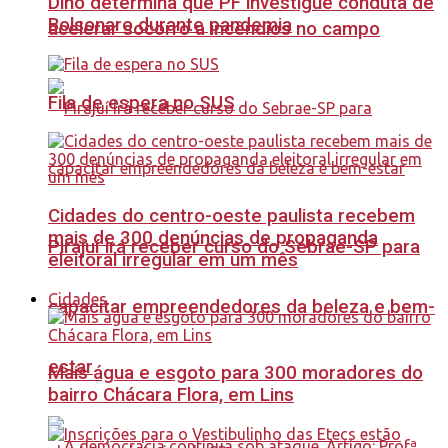
Dino determina que PF investigue conduta de
Bolsonaro durante pandemia
acelerar socorro a incêndios no campo
Fila de espera no SUS
Cidades do centro-oeste paulista recebem
mais de 300 denúncias de propaganda
Pirajuí irá receber curso do Sebrae-SP para
eleitoral irregular em um mês
Cidades
capacitar empreendedores da beleza e bem-
estar
Mais água e esgoto para 300 moradores do
bairro Chácara Flora, em Lins