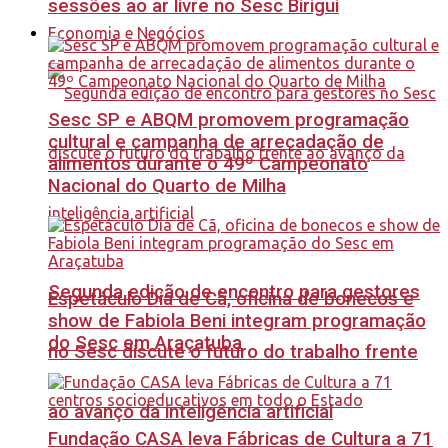
sessões ao ar livre no Sesc Birigui
Economia e Negócios
Sesc SP e ABQM promovem programação
cultural e campanha de arrecadação de
alimentos durante o 49º Campeonato
Nacional do Quarto de Milha
Segunda edição de encontro para gestores
Espetáculo Dia de Cã, oficina de bonecos e
show de Fabiola Beni integram programação
do Sesc em Araçatuba
no Sesc discute o futuro do trabalho frente
ao avanço da inteligência artificial
Fundação CASA leva Fábricas de Cultura a 71