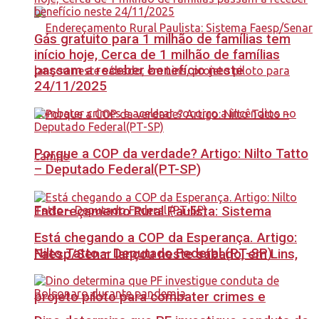
Gás gratuito para 1 milhão de famílias tem
início hoje, Cerca de 1 milhão de famílias
passam a receber benefício neste
24/11/2025
Porque a COP da verdade? Artigo: Nilto Tatto
– Deputado Federal(PT-SP)
Endereçamento Rural Paulista: Sistema
Está chegando a COP da Esperança. Artigo:
Nilto Tatto – Deputado Federal (PT-SP)
Faesp/Senar lançou neste sábado, em Lins,
projeto piloto para combater crimes e