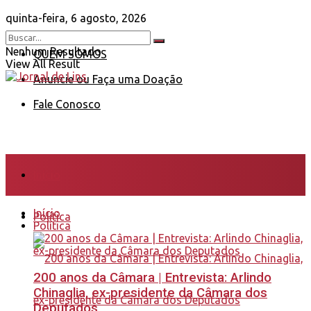
quinta-feira, 6 agosto, 2026
Nenhum Resultado
QUEM SOMOS
View All Result
Anuncie ou Faça uma Doação
Fale Conosco
Início
Início
Política
Política
200 anos da Câmara | Entrevista: Arlindo
Chinaglia, ex-presidente da Câmara dos
Deputados