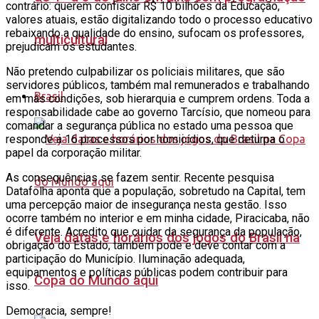
contrário: querem confiscar R$ 10 bilhões da Educação,
valores atuais, estão digitalizando todo o processo educativo
rebaixando a qualidade do ensino, sufocam os professores,
multicultural
prejudicam os estudantes.
Não pretendo culpabilizar os policiais militares, que são
servidores públicos, também mal remunerados e trabalhando
Brasil
em más condições, sob hierarquia e cumprem ordens. Toda a
responsabilidade cabe ao governo Tarcísio, que nomeou para
comandar a segurança pública no estado uma pessoa que
responde a 16 processos por homicídios, que deturpa o
papel da corporação militar.
As consequências se fazem sentir. Recente pesquisa
Datafolha aponta que a população, sobretudo na Capital, tem
uma percepção maior de insegurança nesta gestão. Isso
ocorre também no interior e em minha cidade, Piracicaba, não
é diferente. Acredito que cuidar da segurança da população,
Veja datas e horários dos jogos do Brasil na
obrigação do Estado, também pode e deve contar com a
participação do Município. Iluminação adequada,
equipamentos e políticas públicas podem contribuir para
Copa do Mundo aqui
isso.
Democracia, sempre!