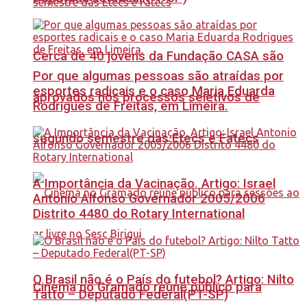
Cerca de 40 jovens da Fundação CASA são
Por que algumas pessoas são atraídas por
esportes radicais e o caso Maria Eduarda
aprovados nos processos seletivos de
Rodrigues de Freitas, em Limeira.
segundo semestre das Etecs e Fatecs
A Importância da Vacinação. Artigo: Israel
Antonio Alfonso Governador 2005/2006
Distrito 4480 do Rotary International
O Brasil não é o País do futebol? Artigo: Nilto
Cinema no Gramado reúne público para
Tatto – Deputado Federal(PT-SP)