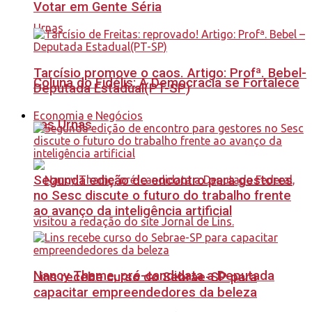
Votar em Gente Séria
Tarcísio promove o caos. Artigo: Profª. Bebel-
Coluna do Fidélis: A Democracia se Fortalece
Deputada Estadual(PT-SP)
Economia e Negócios
nas Urnas
Segunda edição de encontro para gestores
no Sesc discute o futuro do trabalho frente
ao avanço da inteligência artificial
Nancy Thame, pré-candidata a Deputada
Lins recebe curso do Sebrae-SP para
capacitar empreendedores da beleza