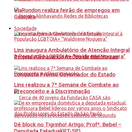
ViaRondon realiza feirão de empregos em
Guaiçara
Sociedade
Lins inaugura Ambulatório de Atenção Integral
à População LGBTQIA+ “Waldirene Nogueira”
Projeto Alinhavando Redes de Bibliotecas
conquista Prêmio Governador do Estado
Lins realizou a 7ª Semana de Combate ao
Preconceito e à Discriminação
Dê block no Tigrinho! Artigo: Profª. Bebel –
Deputada Estadual(PT-SP)