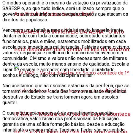
O modus operandi é o mesmo da votação da privatização da
SABESP e, ao que tudo indica, será utilizado sempre que o
Ana Fidelis Miasso lança o livro”
governo tiver que impor à sociedade projetos que atacam os
direitos da população.
Venceram uma batalha, mas ainda há muita luta pela frente.
FRAGMENTOS INVISÍVEIS DA ALMA”. O livro
Juntamente com toda a comunidade, sobretudo estudantes
funcionários, pais e mães, estaremos mobilizados em cada
escola para impedir sua militarização. Falácias como civismo,
está disponível para venda na loja da Amazon.
valores, segurança e melhoria do ensino não convencem a
comunidade. Civismo e valores não necessitam de militares
dentro da escola, muito menos ensino de qualidade. Escola é
lugar de ensinar e aprender com liberdade, pluralidade,
sonhos e diálogo, não com disciplina militar.
Não aceitamos que as escolas estaduais da periferia, que se
tornaram verdadeiros “cadeiões” como resultado da política
destrutiva do Estado se transformem agora em escolas-
quartel.
O que a Educação precisa é de investimentos, gestão
IV MAS – Mostra de Artes do Sopro acontece
democrática, valorizacão dos profissionais da Educação,
garantia de uma sólida formação básica, desde a educação
infantil até o ensino médio. Tarcísio e Feder vão no sentido
de 1º a 3 de julho em Lins com programação