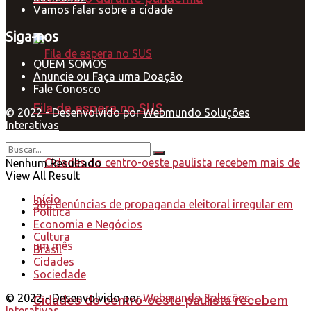
Vamos falar sobre a cidade
Siga-nos
QUEM SOMOS
Anuncie ou Faça uma Doação
Fale Conosco
Fila de espera no SUS
© 2022 - Desenvolvido por
Webmundo Soluções
Interativas
Nenhum Resultado
View All Result
Início
Política
Economia e Negócios
Cultura
Brasil
Cidades
Sociedade
© 2022 - Desenvolvido por
Webmundo Soluções
Cidades do centro-oeste paulista recebem
Interativas