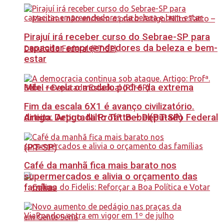
Pirajuí irá receber curso do Sebrae-SP para
capacitar empreendedores da beleza e bem-
estar
Milei revela o modelo podre da extrema
Fim da escala 6X1 é avanço civilizatório.
Artigo: Deputada Profª. Bebel(PT-SP)
direita. Artigo: Nilto Tatto – Deputado Federal
(PT-SP)
Café da manhã fica mais barato nos
supermercados e alivia o orçamento das
famílias