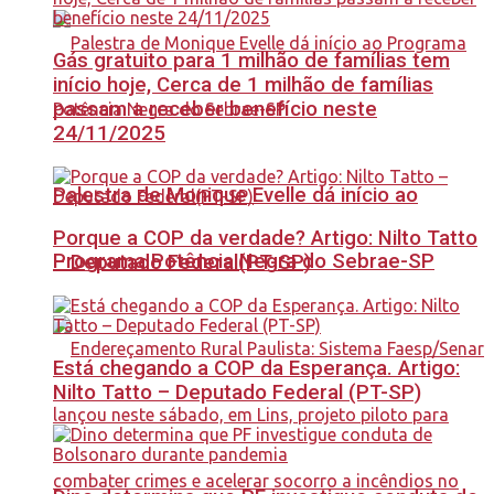
Gás gratuito para 1 milhão de famílias tem
início hoje, Cerca de 1 milhão de famílias
passam a receber benefício neste
24/11/2025
Palestra de Monique Evelle dá início ao
Porque a COP da verdade? Artigo: Nilto Tatto
Programa Potência Negra do Sebrae-SP
– Deputado Federal(PT-SP)
Está chegando a COP da Esperança. Artigo:
Nilto Tatto – Deputado Federal (PT-SP)