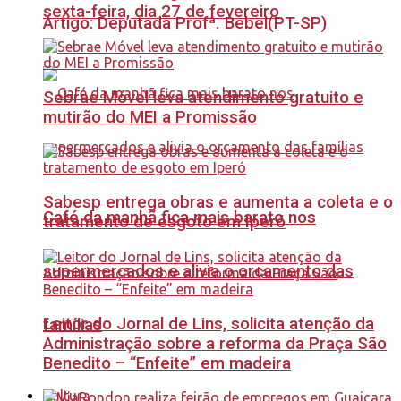
sexta-feira, dia 27 de fevereiro
Artigo: Deputada Profª. Bebel(PT-SP)
Sebrae Móvel leva atendimento gratuito e
mutirão do MEI a Promissão
Sabesp entrega obras e aumenta a coleta e o
Café da manhã fica mais barato nos
tratamento de esgoto em Iperó
supermercados e alivia o orçamento das
Leitor do Jornal de Lins, solicita atenção da
famílias
Administração sobre a reforma da Praça São
Benedito – “Enfeite” em madeira
Cultura