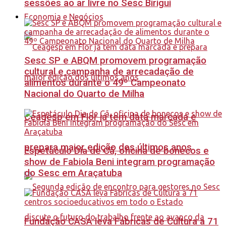
sessões ao ar livre no Sesc Birigui
Economia e Negócios
Sesc SP e ABQM promovem programação
cultural e campanha de arrecadação de
alimentos durante o 49º Campeonato
Nacional do Quarto de Milha
Ceagesp em Flor já tem data marcada e
prepara maior edição dos últimos anos
Espetáculo Dia de Cã, oficina de bonecos e
show de Fabiola Beni integram programação
do Sesc em Araçatuba
Fundação CASA leva Fábricas de Cultura a 71