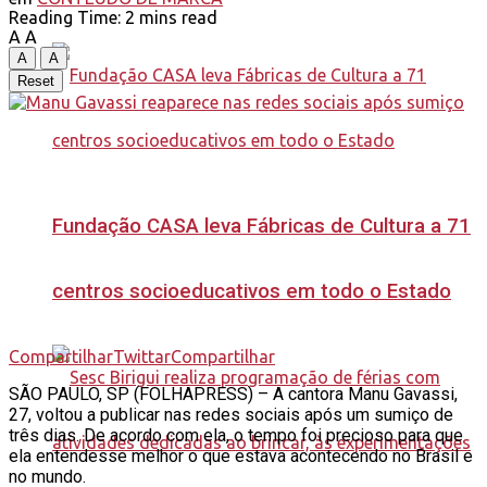
Reading Time: 2 mins read
A
A
A
A
Reset
Fundação CASA leva Fábricas de Cultura a 71
centros socioeducativos em todo o Estado
Compartilhar
Twittar
Compartilhar
S
ÃO PAULO, SP (FOLHAPRESS) – A cantora Manu Gavassi,
27, voltou a publicar nas redes sociais após um sumiço de
três dias. De acordo com ela, o tempo foi precioso para que
ela entendesse melhor o que estava acontecendo no Brasil e
no mundo.