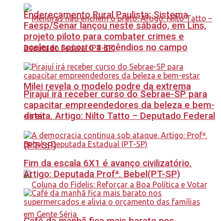
Endereçamento Rural Paulista: Sistema
Faesp/Senar lançou neste sábado, em Lins,
projeto piloto para combater crimes e
acelerar socorro a incêndios no campo
Milei revela o modelo podre da extrema
Pirajuí irá receber curso do Sebrae-SP para
capacitar empreendedores da beleza e bem-
estar
direita. Artigo: Nilto Tatto – Deputado Federal
(PT-SP)
Fim da escala 6X1 é avanço civilizatório.
Artigo: Deputada Profª. Bebel(PT-SP)