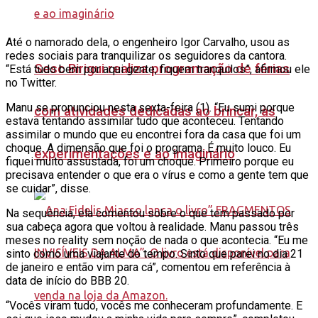
Até o namorado dela, o engenheiro Igor Carvalho, usou as
redes sociais para tranquilizar os seguidores da cantora.
Sesc Birigui realiza programação de férias
“Está tudo bem por aqui gente, fiquem tranquilos”, afirmou ele
no Twitter.
Manu se pronunciou nesta sexta-feira (1). “Eu sumi porque
com atividades dedicadas ao brincar, às
estava tentando assimilar tudo que aconteceu. Tentando
assimilar o mundo que eu encontrei fora da casa que foi um
choque. A dimensão que foi o programa. É muito louco. Eu
experimentações e ao imaginário
fiquei muito assustada, foi um choque. Primeiro porque eu
precisava entender o que era o vírus e como a gente tem que
se cuidar”, disse.
Na sequência, ela comentou sobre o que tem passado por
sua cabeça agora que voltou à realidade. Manu passou três
meses no reality sem noção de nada o que acontecia. “Eu me
sinto como uma viajante do tempo. Sinto que parei no dia 21
de janeiro e então vim para cá”, comentou em referência à
data de início do BBB 20.
“Vocês viram tudo, vocês me conheceram profundamente. E