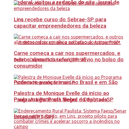
Federal, visitou a redação do site Jornal de
Lins recebe curso do Sebrae-SP para
Lins.
capacitar empreendedores da beleza
Carne começa a cair nos supermercados, e
outros alimentos reforçam alívio no bolso do
consumidor
Podemos avançar mais no Brasil e em São
Palestra de Monique Evelle dá início ao
Paulo. Artigo: Profª. Bebel – Deputada
Programa Potência Negra do Sebrae-SP
Estadual(PT-SP)