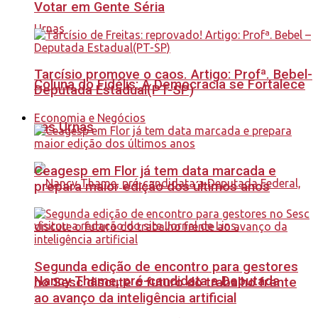
Votar em Gente Séria
Tarcísio promove o caos. Artigo: Profª. Bebel-
Coluna do Fidélis: A Democracia se Fortalece
Deputada Estadual(PT-SP)
Economia e Negócios
nas Urnas
Ceagesp em Flor já tem data marcada e
prepara maior edição dos últimos anos
Segunda edição de encontro para gestores
Nancy Thame, pré-candidata a Deputada
no Sesc discute o futuro do trabalho frente
ao avanço da inteligência artificial