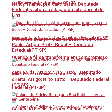
na Band neste domingo 09/08
Nancy Thame, pré-candidata a Deputada
Federal, visitou a redação do site Jornal de
Lins.
Podemos avançar mais no Brasil e em São
Paulo. Artigo: Profª. Bebel – Deputada
Estadual(PT-SP)
Quando a fé se transforma em compromisso
com a vida. Artigo: Nilto Tatto – Deputado
Milei revela o modelo podre da extrema
direita. Artigo: Nilto Tatto – Deputado Federal
(PT-SP)
Federal (PT-SP)
Coluna do Fidelis: Reforçar a Boa Política e