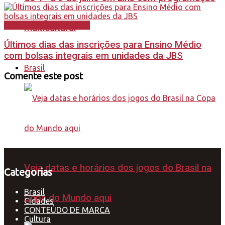
CONTEÚDO DE MARCA
multicultural
Últimos dias das inscrições para Ensino Médio
com bolsas integrais em unidades da JBS
Brasil
Comente este post
Veja datas e horários dos jogos do Brasil na
Categorias
Brasil
Copa do Mundo aqui
Cidades
CONTEÚDO DE MARCA
Cultura