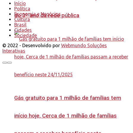
Início
Política
Economia e Negócios
do 3º ano da rede pública
Cultura
Brasil
Cidades
Sociedade
© 2022 - Desenvolvido por
Webmundo Soluções
Interativas
Gás gratuito para 1 milhão de famílias tem
início hoje, Cerca de 1 milhão de famílias