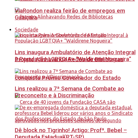
ViaRondon realiza feirão de empregos em
Guaiçara
Sociedade
Lins inaugura Ambulatório de Atenção Integral
à População LGBTQIA+ “Waldirene Nogueira”
Projeto Alinhavando Redes de Bibliotecas
conquista Prêmio Governador do Estado
Lins realizou a 7ª Semana de Combate ao
Preconceito e à Discriminação
Dê block no Tigrinho! Artigo: Profª. Bebel –
Deputada Estadual(PT-SP)