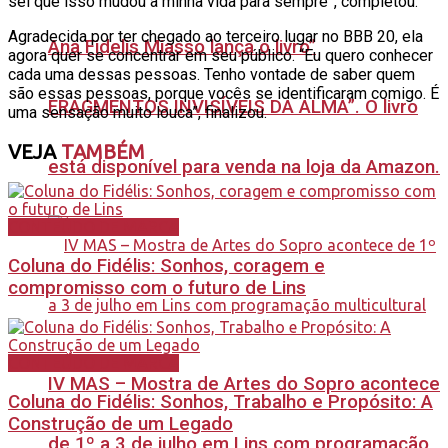
sei que isso mudou a minha vida para sempre”, completou.
Agradecida por ter chegado ao terceiro lugar no BBB 20, ela
Ana Fidelis Miasso lança o livro”
agora quer se concentrar em seu público. “Eu quero conhecer
cada uma dessas pessoas. Tenho vontade de saber quem
são essas pessoas, porque vocês se identificaram comigo. É
FRAGMENTOS INVISÍVEIS DA ALMA”. O livro
uma sensação muito louca”, finalizou.
VEJA
TAMBÉM
está disponível para venda na loja da Amazon.
CONTEÚDO DE MARCA
Coluna do Fidélis: Sonhos, coragem e
compromisso com o futuro de Lins
CONTEÚDO DE MARCA
IV MAS – Mostra de Artes do Sopro acontece
Coluna do Fidélis: Sonhos, Trabalho e Propósito: A
Construção de um Legado
de 1º a 3 de julho em Lins com programação