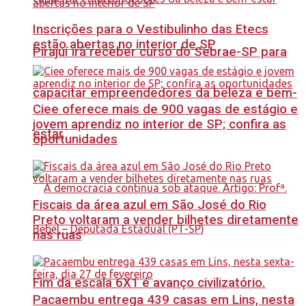
Inscrições para o Vestibulinho das Etecs
estão abertas no interior de SP
Pirajuí irá receber curso do Sebrae-SP para
capacitar empreendedores da beleza e bem-
Ciee oferece mais de 900 vagas de estágio e
jovem aprendiz no interior de SP; confira as
estar
oportunidades
Fiscais da área azul em São José do Rio
Preto voltaram a vender bilhetes diretamente
nas ruas
Fim da escala 6X1 é avanço civilizatório.
Pacaembu entrega 439 casas em Lins, nesta