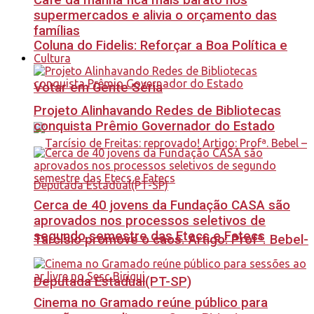
Café da manhã fica mais barato nos
supermercados e alivia o orçamento das
famílias
Coluna do Fidelis: Reforçar a Boa Política e
Cultura
Votar em Gente Séria
Projeto Alinhavando Redes de Bibliotecas
conquista Prêmio Governador do Estado
Cerca de 40 jovens da Fundação CASA são
aprovados nos processos seletivos de
segundo semestre das Etecs e Fatecs
Tarcísio promove o caos. Artigo: Profª. Bebel-
Deputada Estadual(PT-SP)
Cinema no Gramado reúne público para