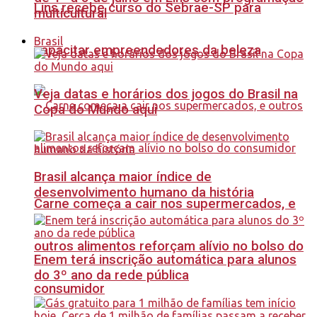
Lins recebe curso do Sebrae-SP para
multicultural
Brasil
capacitar empreendedores da beleza
Veja datas e horários dos jogos do Brasil na
Copa do Mundo aqui
Brasil alcança maior índice de
desenvolvimento humano da história
Carne começa a cair nos supermercados, e
outros alimentos reforçam alívio no bolso do
Enem terá inscrição automática para alunos
do 3º ano da rede pública
consumidor