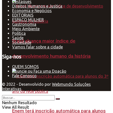
Destaques
Direitos Humanos e Justiça
Economia e Negócios
EDITORIAIS
ESPAÇO MULHER
Gastronomia
Meio Ambiente
Política
Saúde
Brasil alcança maior índice de
Sociedade
Vamos falar sobre a cidade
desenvolvimento humano da história
Siga-nos
QUEM SOMOS
Anuncie ou Faça uma Doação
Fale Conosco
© 2022 - Desenvolvido por
Webmundo Soluções
Interativas
Nenhum Resultado
View All Result
Enem terá inscrição automática para alunos