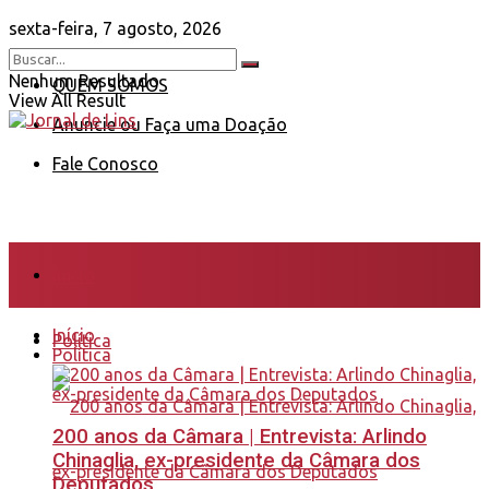
sexta-feira, 7 agosto, 2026
Nenhum Resultado
QUEM SOMOS
View All Result
Anuncie ou Faça uma Doação
Fale Conosco
Início
Início
Política
Política
200 anos da Câmara | Entrevista: Arlindo
Chinaglia, ex-presidente da Câmara dos
Deputados