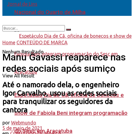
Nacional do Quarto de Milha
Home
CONTEÚDO DE MARCA
Nenhum Resultado
Manu Gavassi reaparece nas
redes sociais após sumiço
View All Result
Até o namorado dela, o engenheiro
Igor Carvalho, usou as redes sociais
Espetáculo Dia de Cã, oficina de bonecos e
para tranquilizar os seguidores da
cantora
show de Fabiola Beni integram programação
por
Webmundo
5 de maio de 2021
do Sesc em Araçatuba
em
CONTEÚDO DE MARCA