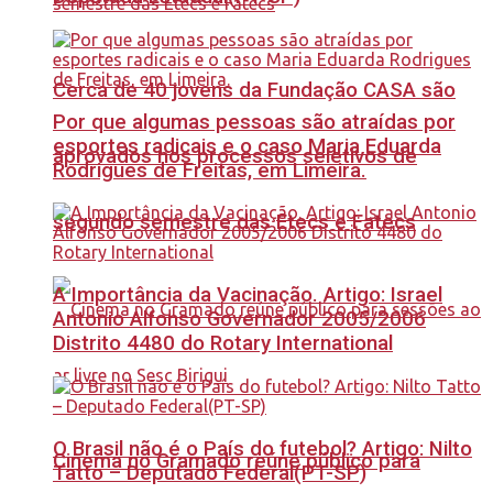
Cerca de 40 jovens da Fundação CASA são
Por que algumas pessoas são atraídas por
esportes radicais e o caso Maria Eduarda
aprovados nos processos seletivos de
Rodrigues de Freitas, em Limeira.
segundo semestre das Etecs e Fatecs
A Importância da Vacinação. Artigo: Israel
Antonio Alfonso Governador 2005/2006
Distrito 4480 do Rotary International
O Brasil não é o País do futebol? Artigo: Nilto
Cinema no Gramado reúne público para
Tatto – Deputado Federal(PT-SP)