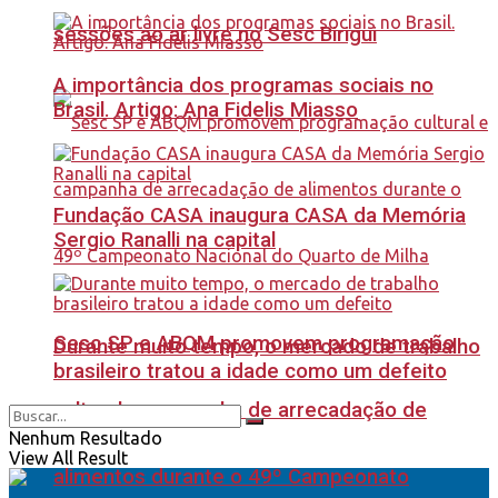
sessões ao ar livre no Sesc Birigui
A importância dos programas sociais no
Brasil. Artigo: Ana Fidelis Miasso
Fundação CASA inaugura CASA da Memória
Sergio Ranalli na capital
Sesc SP e ABQM promovem programação
Durante muito tempo, o mercado de trabalho
brasileiro tratou a idade como um defeito
cultural e campanha de arrecadação de
Nenhum Resultado
View All Result
alimentos durante o 49º Campeonato