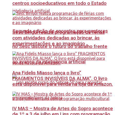
centros socioeducativos em todo o Estado
Segunda edição de encontro para gestores
Sesc Birigui realiza programação de férias
com atividades dedicadas ao brincar, às
experimentações e ao imaginário
no Sesc discute o futuro do trabalho frente
ao avanço da inteligência artificial
Ana Fidelis Miasso lança o livro”
FRAGMENTOS INVISÍVEIS DA ALMA”. O livro
está disponível para venda na loja da Amazon.
IV MAS – Mostra de Artes do Sopro acontece
de 1º a 3 de julho em Lins com programação