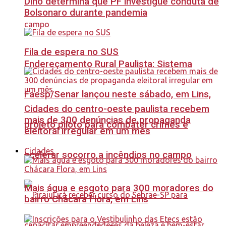
Dino determina que PF investigue conduta de
Bolsonaro durante pandemia
Fila de espera no SUS
Endereçamento Rural Paulista: Sistema
Faesp/Senar lançou neste sábado, em Lins,
Cidades do centro-oeste paulista recebem
mais de 300 denúncias de propaganda
projeto piloto para combater crimes e
eleitoral irregular em um mês
Cidades
acelerar socorro a incêndios no campo
Mais água e esgoto para 300 moradores do
bairro Chácara Flora, em Lins