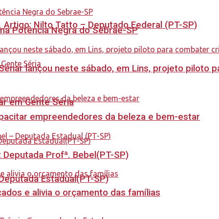
. Artigo: Nilto Tatto – Deputado Federal (PT-SP)
rama Potência Negra do Sebrae-SP
enar lançou neste sábado, em Lins, projeto piloto p
tar em Gente Séria
capacitar empreendedores da beleza e bem-estar
o: Deputada Profª. Bebel(PT-SP)
- Deputada Estadual(PT-SP)
dos e alivia o orçamento das famílias