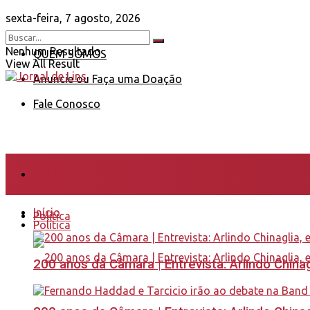
sexta-feira, 7 agosto, 2026
Nenhum Resultado
QUEM SOMOS
View All Result
Anuncie ou Faça uma Doação
Fale Conosco
Início
Início
Política
Política
200 anos da Câmara | Entrevista: Arlindo Chin