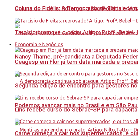
Coluna do Fidélis: A Democracia se Fortalece 
Coluna do Fidelis: Reforçar a Boa Política e Vo
Tarcísio promove o caos. Artigo: Profª. Bebel
Economia e Negócios
Nancy Thame, pré-candidata a Deputada Federal,
Ceagesp em Flor já tem data marcada e prepar
Segunda edição de encontro para gestores no Se
Podemos avançar mais no Brasil e em São Paulo
Lins recebe curso do Sebrae-SP para capacit
Carne começa a cair nos supermercados, e out