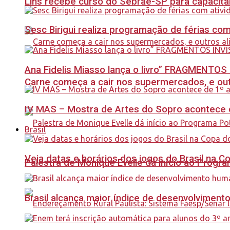
Lins recebe curso do Sebrae-SP para capacit
Sesc Birigui realiza programação de férias co
Ana Fidelis Miasso lança o livro” FRAGMENTOS 
Carne começa a cair nos supermercados, e out
IV MAS – Mostra de Artes do Sopro acontece d
Brasil
Veja datas e horários dos jogos do Brasil na 
Palestra de Monique Evelle dá início ao Prog
Brasil alcança maior índice de desenvolviment