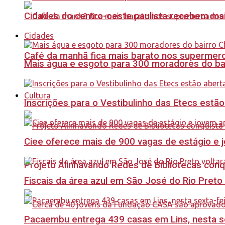
Cidades do centro-oeste paulista recebem mai
Cidades
Café da manhã fica mais barato nos supermerca
Mais água e esgoto para 300 moradores do bai
Cultura
Inscrições para o Vestibulinho das Etecs estão
Ciee oferece mais de 900 vagas de estágio e j
Projeto Alinhavando Redes de Bibliotecas con
Fiscais da área azul em São José do Rio Preto
Pacaembu entrega 439 casas em Lins, nesta sex