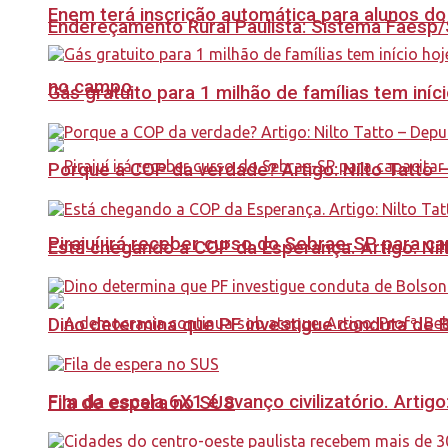
Enem terá inscrição automática para alunos do
Endereçamento Rural Paulista: Sistema Faesp/S
no campo
Gás gratuito para 1 milhão de famílias tem iní
Porque a COP da verdade? Artigo: Nilto Tatto
Pirajuí irá receber curso do Sebrae-SP para 
Está chegando a COP da Esperança. Artigo: Nil
Dino determina que PF investigue conduta de 
Fim da escala 6X1 é avanço civilizatório. Artig
Fila de espera no SUS