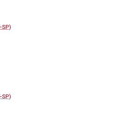
T-SP)
T-SP)