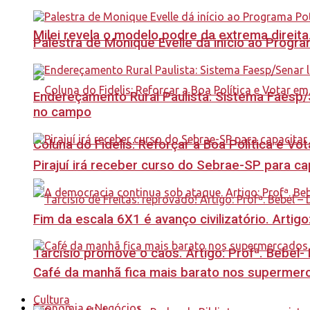
Milei revela o modelo podre da extrema direita
Palestra de Monique Evelle dá início ao Prog
Endereçamento Rural Paulista: Sistema Faesp/S
no campo
Coluna do Fidelis: Reforçar a Boa Política e Vo
Pirajuí irá receber curso do Sebrae-SP para 
Fim da escala 6X1 é avanço civilizatório. Artig
Tarcísio promove o caos. Artigo: Profª. Bebel
Café da manhã fica mais barato nos supermerca
Cultura
Economia e Negócios