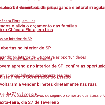
s de 300 denúncias de propaganda eleitoral irregu
dos e alivia o orçamento das famílias
rro Chácara Flora, em Lins
 abertas no interior de SP
ovem aprendiz no interior de SP; confira as oportun
quista Prêmio Governador do Estado
 voltaram a vender bilhetes diretamente nas ruas
ta-feira, dia 27 de fevereiro