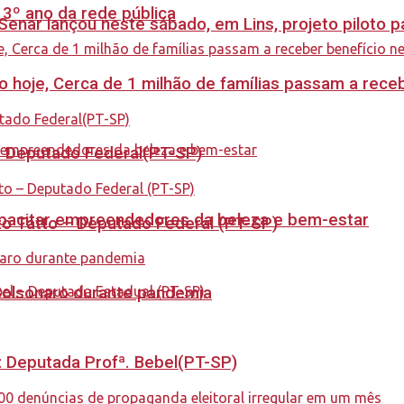
 3º ano da rede pública
enar lançou neste sábado, em Lins, projeto piloto p
cio hoje, Cerca de 1 milhão de famílias passam a rec
 – Deputado Federal(PT-SP)
capacitar empreendedores da beleza e bem-estar
to Tatto – Deputado Federal (PT-SP)
Bolsonaro durante pandemia
o: Deputada Profª. Bebel(PT-SP)