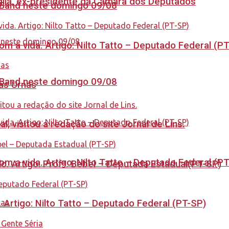
aglia, ex-presidente da Câmara dos Deputados
a Band neste domingo 09/08
 a vida. Artigo: Nilto Tatto – Deputado Federal (P
a Band neste domingo 09/08
nas Urnas
 visitou a redação do site Jornal de Lins.
 a vida. Artigo: Nilto Tatto – Deputado Federal (P
. Artigo: Profª. Bebel – Deputada Estadual(PT-SP)
. Artigo: Nilto Tatto – Deputado Federal (PT-SP)