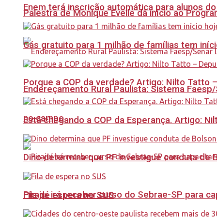
Enem terá inscrição automática para alunos do
Palestra de Monique Evelle dá início ao Prog
Gás gratuito para 1 milhão de famílias tem iní
Porque a COP da verdade? Artigo: Nilto Tatto
Endereçamento Rural Paulista: Sistema Faesp/S
no campo
Está chegando a COP da Esperança. Artigo: Nil
Dino determina que PF investigue conduta de 
Pirajuí irá receber curso do Sebrae-SP para 
Fila de espera no SUS