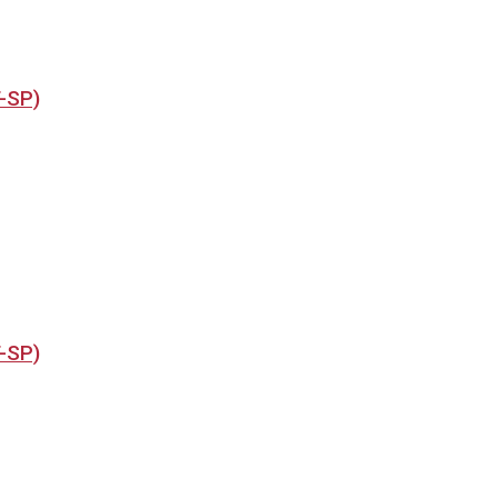
T-SP)
T-SP)