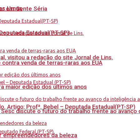
nas Urnas
tar em Gente Séria
- Deputada Estadual(PT-SP)
 visitou a redação do site Jornal de Lins.
 contra venda de terras-raras aos EUA
a maior edição dos últimos anos
. Artigo: Profª. Bebel – Deputada Estadual(PT-SP)
sc discute o futuro do trabalho frente ao avanço da 
ar empreendedores da beleza