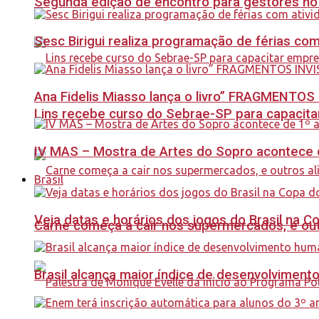
Segunda edição de encontro para gestores no Se
Sesc Birigui realiza programação de férias co
Ana Fidelis Miasso lança o livro” FRAGMENTOS 
Lins recebe curso do Sebrae-SP para capacit
IV MAS – Mostra de Artes do Sopro acontece d
Brasil
Veja datas e horários dos jogos do Brasil na 
Carne começa a cair nos supermercados, e out
Brasil alcança maior índice de desenvolviment