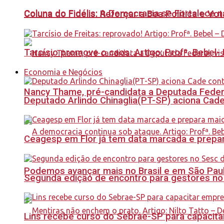
Coluna do Fidélis: A Democracia se Fortalece 
Coluna do Fidelis: Reforçar a Boa Política e Vo
Tarcísio promove o caos. Artigo: Profª. Bebel
Economia e Negócios
Nancy Thame, pré-candidata a Deputada Federal,
Deputado Arlindo Chinaglia(PT-SP) aciona Cade
Ceagesp em Flor já tem data marcada e prepar
Podemos avançar mais no Brasil e em São Paulo
Segunda edição de encontro para gestores no Se
Lins recebe curso do Sebrae-SP para capacit