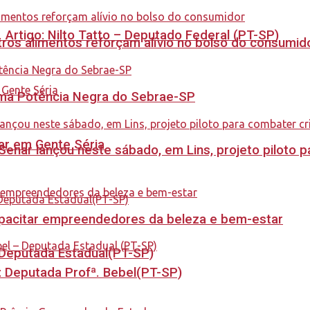
. Artigo: Nilto Tatto – Deputado Federal (PT-SP)
ros alimentos reforçam alívio no bolso do consumid
rama Potência Negra do Sebrae-SP
tar em Gente Séria
enar lançou neste sábado, em Lins, projeto piloto p
capacitar empreendedores da beleza e bem-estar
- Deputada Estadual(PT-SP)
o: Deputada Profª. Bebel(PT-SP)