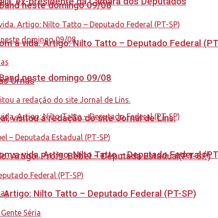
aglia, ex-presidente da Câmara dos Deputados
a Band neste domingo 09/08
 a vida. Artigo: Nilto Tatto – Deputado Federal (P
a Band neste domingo 09/08
nas Urnas
 visitou a redação do site Jornal de Lins.
 a vida. Artigo: Nilto Tatto – Deputado Federal (P
. Artigo: Profª. Bebel – Deputada Estadual(PT-SP)
. Artigo: Nilto Tatto – Deputado Federal (PT-SP)