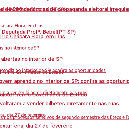
s de 300 denúncias de propaganda eleitoral irregu
o: Deputada Profª. Bebel(PT-SP)
rro Chácara Flora, em Lins
 abertas no interior de SP
ovem aprendiz no interior de SP; confira as oportun
quista Prêmio Governador do Estado
 voltaram a vender bilhetes diretamente nas ruas
ta-feira, dia 27 de fevereiro