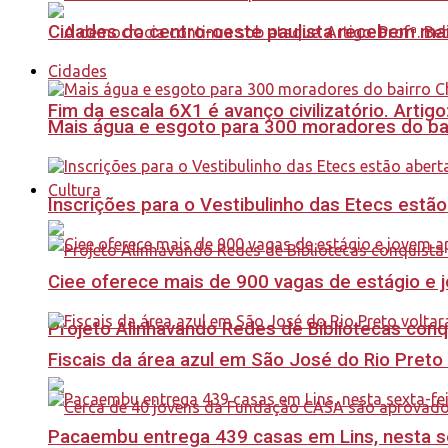
Cidades do centro-oeste paulista recebem mai
Cidades
Fim da escala 6X1 é avanço civilizatório. Artig
Mais água e esgoto para 300 moradores do bai
Cultura
Inscrições para o Vestibulinho das Etecs estão
Ciee oferece mais de 900 vagas de estágio e j
Projeto Alinhavando Redes de Bibliotecas con
Fiscais da área azul em São José do Rio Preto
Pacaembu entrega 439 casas em Lins, nesta sex