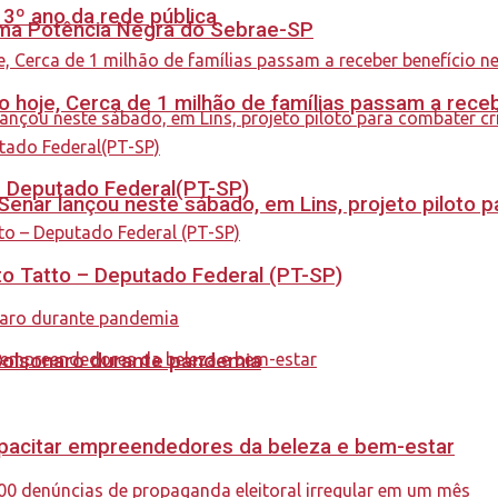
 3º ano da rede pública
rama Potência Negra do Sebrae-SP
cio hoje, Cerca de 1 milhão de famílias passam a rec
 – Deputado Federal(PT-SP)
enar lançou neste sábado, em Lins, projeto piloto p
to Tatto – Deputado Federal (PT-SP)
Bolsonaro durante pandemia
capacitar empreendedores da beleza e bem-estar