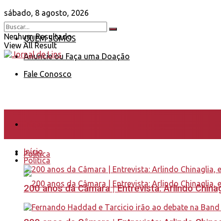
sábado, 8 agosto, 2026
Nenhum Resultado
QUEM SOMOS
View All Result
Anuncie ou Faça uma Doação
Fale Conosco
Início
Início
Política
Política
200 anos da Câmara | Entrevista: Arlindo Chin