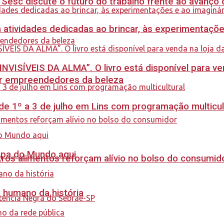
sc discute o futuro do trabalho frente ao avanço da 
m atividades dedicadas ao brincar, às experimentaçõe
INVISÍVEIS DA ALMA”. O livro está disponível para ve
ar empreendedores da beleza
e 1º a 3 de julho em Lins com programação multicul
Copa do Mundo aqui
ros alimentos reforçam alívio no bolso do consumid
o humano da história