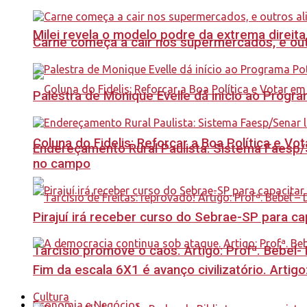
Milei revela o modelo podre da extrema direita
Carne começa a cair nos supermercados, e out
Palestra de Monique Evelle dá início ao Prog
Coluna do Fidelis: Reforçar a Boa Política e Vo
Endereçamento Rural Paulista: Sistema Faesp/S
no campo
Pirajuí irá receber curso do Sebrae-SP para 
Tarcísio promove o caos. Artigo: Profª. Bebel
Fim da escala 6X1 é avanço civilizatório. Artig
Cultura
Economia e Negócios