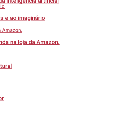
inteligência artificial
s e ao imaginário
nda na loja da Amazon.
tural
or