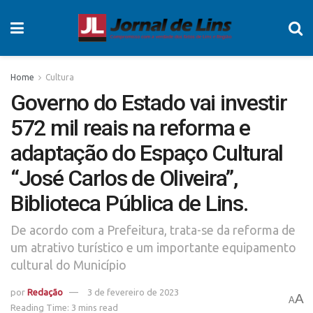
Home
Cultura
Governo do Estado vai investir
572 mil reais na reforma e
adaptação do Espaço Cultural
“José Carlos de Oliveira”,
Biblioteca Pública de Lins.
De acordo com a Prefeitura, trata-se da reforma de
um atrativo turístico e um importante equipamento
cultural do Município
por
Redação
3 de fevereiro de 2023
A
A
Reading Time: 3 mins read