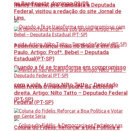
na Band neste domingo 09/08
Nancy Thame, pré-candidata a Deputada
Federal, visitou a redação do site Jornal de
Lins.
Podemos avançar mais no Brasil e em São
Paulo. Artigo: Profª. Bebel – Deputada
Estadual(PT-SP)
Quando a fé se transforma em compromisso
com a vida. Artigo: Nilto Tatto – Deputado
Milei revela o modelo podre da extrema
direita. Artigo: Nilto Tatto – Deputado Federal
(PT-SP)
Federal (PT-SP)
Coluna do Fidelis: Reforçar a Boa Política e