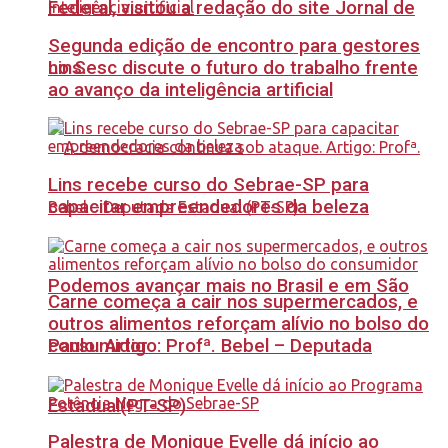
Federal, visitou a redação do site Jornal de
Segunda edição de encontro para gestores
no Sesc discute o futuro do trabalho frente
Lins.
ao avanço da inteligência artificial
Lins recebe curso do Sebrae-SP para
capacitar empreendedores da beleza
Podemos avançar mais no Brasil e em São
Carne começa a cair nos supermercados, e
outros alimentos reforçam alívio no bolso do
Paulo. Artigo: Profª. Bebel – Deputada
consumidor
Estadual(PT-SP)
Palestra de Monique Evelle dá início ao