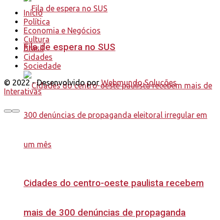
Início
Política
Economia e Negócios
Cultura
Fila de espera no SUS
Brasil
Cidades
Sociedade
© 2022 - Desenvolvido por
Webmundo Soluções
Interativas
Cidades do centro-oeste paulista recebem
mais de 300 denúncias de propaganda