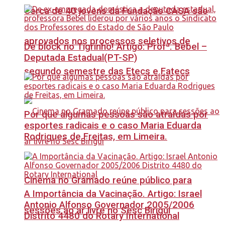
Cerca de 40 jovens da Fundação CASA são
aprovados nos processos seletivos de
Dê block no Tigrinho! Artigo: Profª. Bebel –
Deputada Estadual(PT-SP)
segundo semestre das Etecs e Fatecs
Por que algumas pessoas são atraídas por
esportes radicais e o caso Maria Eduarda
Rodrigues de Freitas, em Limeira.
Cinema no Gramado reúne público para
A Importância da Vacinação. Artigo: Israel
Antonio Alfonso Governador 2005/2006
sessões ao ar livre no Sesc Birigui
Distrito 4480 do Rotary International