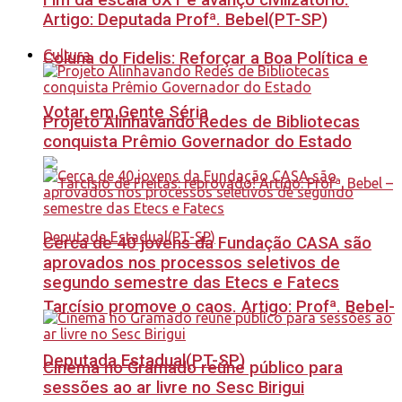
Fim da escala 6X1 é avanço civilizatório.
Artigo: Deputada Profª. Bebel(PT-SP)
Cultura
Coluna do Fidelis: Reforçar a Boa Política e
Votar em Gente Séria
Projeto Alinhavando Redes de Bibliotecas
conquista Prêmio Governador do Estado
Cerca de 40 jovens da Fundação CASA são
aprovados nos processos seletivos de
segundo semestre das Etecs e Fatecs
Tarcísio promove o caos. Artigo: Profª. Bebel-
Deputada Estadual(PT-SP)
Cinema no Gramado reúne público para
sessões ao ar livre no Sesc Birigui