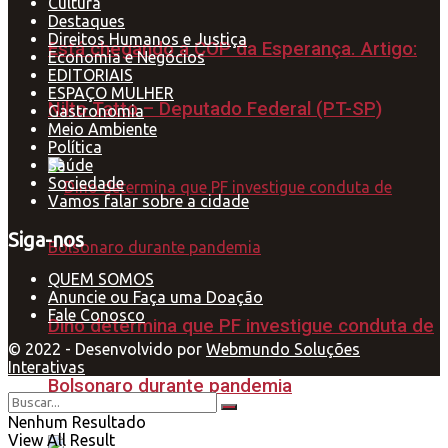
Cultura
Destaques
Direitos Humanos e Justiça
Está chegando a COP da Esperança. Artigo:
Economia e Negócios
EDITORIAIS
ESPAÇO MULHER
Nilto Tatto – Deputado Federal (PT-SP)
Gastronomia
Meio Ambiente
Política
Saúde
Sociedade
Vamos falar sobre a cidade
Siga-nos
QUEM SOMOS
Anuncie ou Faça uma Doação
Fale Conosco
Dino determina que PF investigue conduta de
© 2022 - Desenvolvido por
Webmundo Soluções
Interativas
Bolsonaro durante pandemia
Nenhum Resultado
View All Result