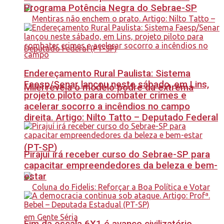
Programa Potência Negra do Sebrae-SP
Endereçamento Rural Paulista: Sistema
Faesp/Senar lançou neste sábado, em Lins,
Milei revela o modelo podre da extrema
projeto piloto para combater crimes e
acelerar socorro a incêndios no campo
direita. Artigo: Nilto Tatto – Deputado Federal
(PT-SP)
Pirajuí irá receber curso do Sebrae-SP para
capacitar empreendedores da beleza e bem-
estar