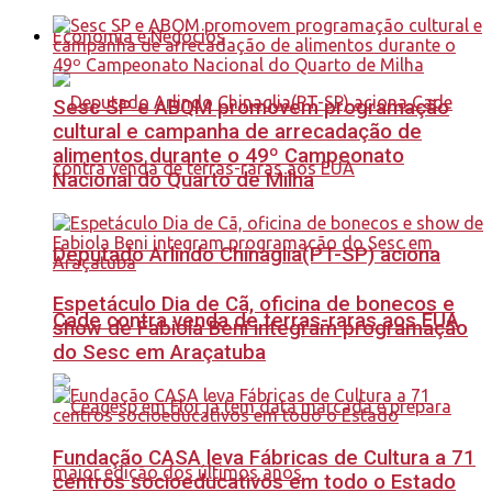
Economia e Negócios
Sesc SP e ABQM promovem programação
cultural e campanha de arrecadação de
alimentos durante o 49º Campeonato
Nacional do Quarto de Milha
Deputado Arlindo Chinaglia(PT-SP) aciona
Espetáculo Dia de Cã, oficina de bonecos e
Cade contra venda de terras-raras aos EUA
show de Fabiola Beni integram programação
do Sesc em Araçatuba
Fundação CASA leva Fábricas de Cultura a 71
centros socioeducativos em todo o Estado