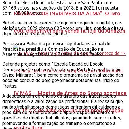
Bebel foi eleita Deputada estadual de São Paulo com
87.169 votos nas eleições de 2018. Em 2022, foi reeleita
FRAGMENTOS INVISÍVEIS DA ALMA”. O livro
com 155.983 votos.
Bebel atualmente exerce o cargo em segundo mandato, nas
eleições de 2022 obteve 635 votos em Lins, sendo a oitava
está disponível para venda na loja da Amazon.
deputada mais votada na cidade.
Professora Bebel é a primeira deputada estadual de
Piracicaba, presidiu a Comissão de Educação na
Assembleia Legislativa do Estado de São Paulo.
Defende projetos como ” Escola Cidadã ou Escola
Democrática” e critica a “Escola sem Partido” e as “Escolas
Cívico Militares”, bem como o programa de privatização das
escolas conduzido pelo governador bolsonarista Trício de
Freitas.
IV MAS – Mostra de Artes do Sopro acontece
A deputada tem defendido os direitos das trabalhadoras
domésticas e a valorização da profissional. Ela ressalta que
muitas trabalhadoras domésticas enfrentam dificuldades e
de 1º a 3 de julho em Lins com programação
precisam de maior proteção e apoio, especialmente em
questões de direitos trabalhistas, garantindo seus direitos,
promovendo a formalização do trabalho e combatendo a
multicultural
discriminação.