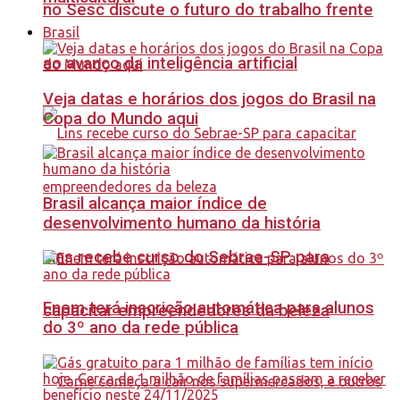
no Sesc discute o futuro do trabalho frente
Brasil
ao avanço da inteligência artificial
Veja datas e horários dos jogos do Brasil na
Copa do Mundo aqui
Brasil alcança maior índice de
desenvolvimento humano da história
Lins recebe curso do Sebrae-SP para
Enem terá inscrição automática para alunos
capacitar empreendedores da beleza
do 3º ano da rede pública