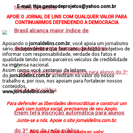
E-mail: thja.gestaodeprojetos@yahoo.com.br
APOIE O JORNAL DE LINS COM QUALQUER VALOR PARA
CONTINUARMOS DEFENDENDO A DEMOCRACIA
Brasil alcança maior índice de
Apoiando o
jornaldelins.com.br
, você apoia um jornalismo
desenvolvimento humano da história
sério, independente e que tem como princípio o objetivo de
informar com responsabilidade, verdade dos fatos e
qualidade tendo como parceiros veículos de credibilidade
na imprensa nacional.
Assim como você, centenas de leitores
do
jornaldelins.com.br
acreditam no valor do nosso
trabalho e, por isso, nos apoiam para fortalecer nossos
conteúdos.
www.jornaldelins.com.br
Para defender as liberdades democráticas e construir um
país com justiça social, precisamos de seu Apoio.
Enem terá inscrição automática para alunos
Junte-se a nós. Apoie o site jornaldelins.com.br.
do 3º ano da rede pública
Faça uma Doação de qualquer valor.