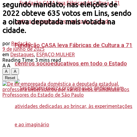
segundo mandato, nas eleições de
2022 obteve 635 votos em Lins, sendo
a oitava deputada mais votada na
cidade.
por
Redação
Fundação CASA leva Fábricas de Cultura a 71
9 de junho de 2025
em
Destaques
,
ESPAÇO MULHER
Reading Time: 3 mins read
centros socioeducativos em todo o Estado
A
A
A
A
Reset