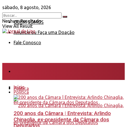
sábado, 8 agosto, 2026
Nenhum Resultado
QUEM SOMOS
View All Result
Anuncie ou Faça uma Doação
Fale Conosco
Início
Início
Política
Política
200 anos da Câmara | Entrevista: Arlindo
Chinaglia, ex-presidente da Câmara dos
Deputados