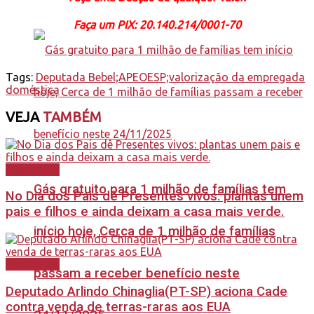
Faça um PIX: 20.140.214/0001-70
Tags:
Deputada Bebel;APEOESP;valorização da empregada
doméstica
VEJA
TAMBÉM
Destaques
Gás gratuito para 1 milhão de famílias tem
No Dia dos Pais dê Presentes vivos: plantas unem
pais e filhos e ainda deixam a casa mais verde.
início hoje, Cerca de 1 milhão de famílias
Destaques
passam a receber benefício neste
Deputado Arlindo Chinaglia(PT-SP) aciona Cade
contra venda de terras-raras aos EUA