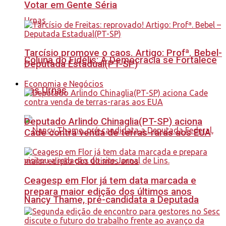
Votar em Gente Séria
Tarcísio promove o caos. Artigo: Profª. Bebel-
Coluna do Fidélis: A Democracia se Fortalece
Deputada Estadual(PT-SP)
Economia e Negócios
nas Urnas
Deputado Arlindo Chinaglia(PT-SP) aciona
Cade contra venda de terras-raras aos EUA
Ceagesp em Flor já tem data marcada e
prepara maior edição dos últimos anos
Nancy Thame, pré-candidata a Deputada