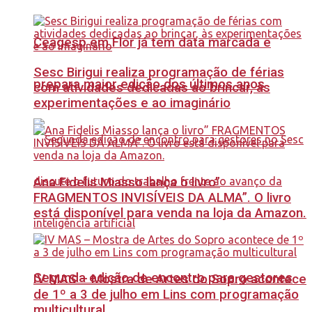
Ceagesp em Flor já tem data marcada e
Sesc Birigui realiza programação de férias
prepara maior edição dos últimos anos
com atividades dedicadas ao brincar, às
experimentações e ao imaginário
Ana Fidelis Miasso lança o livro”
FRAGMENTOS INVISÍVEIS DA ALMA”. O livro
está disponível para venda na loja da Amazon.
Segunda edição de encontro para gestores
IV MAS – Mostra de Artes do Sopro acontece
de 1º a 3 de julho em Lins com programação
multicultural