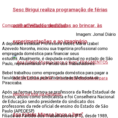
Sesc Birigui realiza programação de férias
com atividades dedicadas ao brincar, às
Compartilhar
Twittar
Compartilhar
Imagem: Jornal Diário
experimentações e ao imaginário
A deputada estadual Professora Bebel, Maria Izabel
Azevedo Noronha, iniciou sua trajetória profissional como
empregada doméstica para financiar seus
estudos.
Atualmente, é deputada estadual no estado de São
Paulo, representando o Partido dos Trabalhadores.
Bebel trabalhou como empregada doméstica para pagar a
faculdade de Letras pela Universidade Metodista de
Piracicaba.
Após se formar, tornou-se professora da Rede Estadual de
Ensino, atuou como sindicalista e foi Conselheira Nacional
de Educação sendo presidente do sindicato dos
professores da rede oficial de ensino do Estado de São
Paulo (APEOESP)
Ana Fidelis Miasso lança o livro”
Filiada ao Partido dos Trabalhadores (PT), desde 1989,