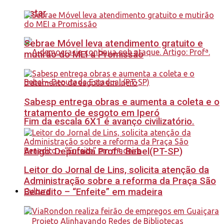
estar
Sebrae Móvel leva atendimento gratuito e
mutirão do MEI a Promissão
Sabesp entrega obras e aumenta a coleta e o
tratamento de esgoto em Iperó
Fim da escala 6X1 é avanço civilizatório.
Artigo: Deputada Profª. Bebel(PT-SP)
Leitor do Jornal de Lins, solicita atenção da
Administração sobre a reforma da Praça São
Benedito – “Enfeite” em madeira
Cultura