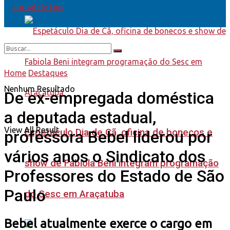
Home
Destaques
Nenhum Resultado
De ex-empregada doméstica
a deputada estadual,
View All Result
Espetáculo Dia de Cã, oficina de bonecos e
professora Bebel liderou por
vários anos o Sindicato dos
show de Fabiola Beni integram programação
Professores do Estado de São
Paulo
do Sesc em Araçatuba
Bebel atualmente exerce o cargo em