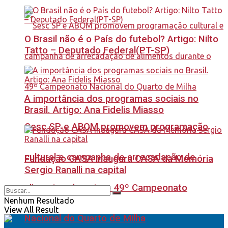
O Brasil não é o País do futebol? Artigo: Nilto
Tatto – Deputado Federal(PT-SP)
A importância dos programas sociais no
Brasil. Artigo: Ana Fidelis Miasso
Sesc SP e ABQM promovem programação
cultural e campanha de arrecadação de
Fundação CASA inaugura CASA da Memória
Sergio Ranalli na capital
alimentos durante o 49º Campeonato
Nenhum Resultado
View All Result
Nacional do Quarto de Milha