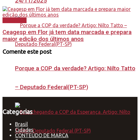
24/11/2025
Destaques
Ceagesp em Flor já tem data marcada e prepara
maior edição dos últimos anos
Comente este post
Porque a COP da verdade? Artigo: Nilto Tatto
– Deputado Federal(PT-SP)
Categorias
Brasil
Cidades
CONTEÚDO DE MARCA