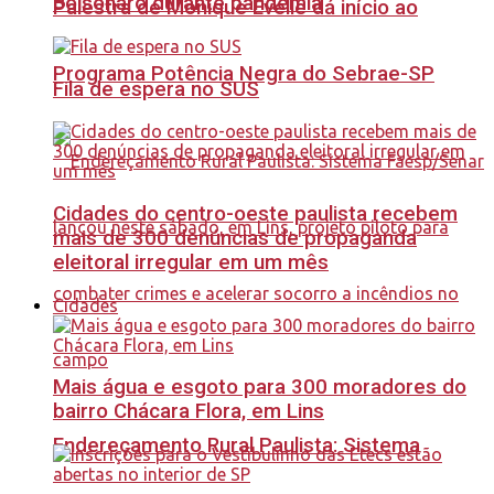
Bolsonaro durante pandemia
Palestra de Monique Evelle dá início ao
Programa Potência Negra do Sebrae-SP
Fila de espera no SUS
Cidades do centro-oeste paulista recebem
mais de 300 denúncias de propaganda
eleitoral irregular em um mês
Cidades
Mais água e esgoto para 300 moradores do
bairro Chácara Flora, em Lins
Endereçamento Rural Paulista: Sistema